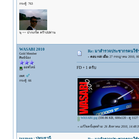
กระทู้: 763
นุ ++ ปากเกร็ด คร๊าปปท่าน
WASABI 2010
Re: มาสำรวจประชากรคนใช้รถ C
Gold Member
«
ตอบ #48 เมื่อ:
27 กรกฎาคม 2010, 00
ศิษย์น้อง
FD + 1 ครับ
ออฟไลน์
เพศ:
กระทู้: 66
WASABI.jpg
(100.86 KB, 600x120 - ดู 1127 ค
«
แก้ไขครั้งสุดท้าย: 26 สิงหาคม 2010, 14:48
taxman : ปทุมธานี