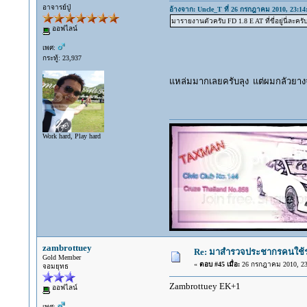
อาจารย์ปู่
อ้างจาก: Uncle_T ที่ 26 กรกฎาคม 2010, 23:14
มารายงานตัวครับ FD 1.8 E AT ที่ขี่อยู่นี่ละครั
ออฟไลน์
เพศ:
กระทู้: 23,937
แหล่มมากเลยครับลุง แต่ผมกลัวยา
Work hard, Play hard
zambrottuey
Re: มาสำรวจประชากรคนใช้รถ C
Gold Member
«
ตอบ #45 เมื่อ:
26 กรกฎาคม 2010, 23
จอมยุทธ
Zambrottuey EK+1
ออฟไลน์
เพศ: