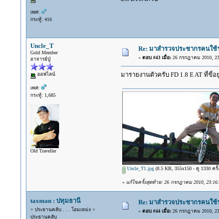
เพศ:
กระทู้: 416
Uncle_T
Re: มาสำรวจประชากรคนใช้รถ C
Gold Member
«
ตอบ #43 เมื่อ:
26 กรกฎาคม 2010, 23
อาจารย์ปู่
มารายงานตัวครับ FD 1.8 E AT ที่ขี่อยู
ออฟไลน์
เพศ:
กระทู้: 1,685
Old Traveller
Uncle_T1.jpg
(8.5 KB, 355x150 - ดู 1330 ครั้
«
แก้ไขครั้งสุดท้าย: 26 กรกฎาคม 2010, 23:16
taxman : ปทุมธานี
Re: มาสำรวจประชากรคนใช้รถ C
= ประธานคลับ . . . โอมเหม่ง =
«
ตอบ #44 เมื่อ:
26 กรกฎาคม 2010, 23
ประธานคลับ