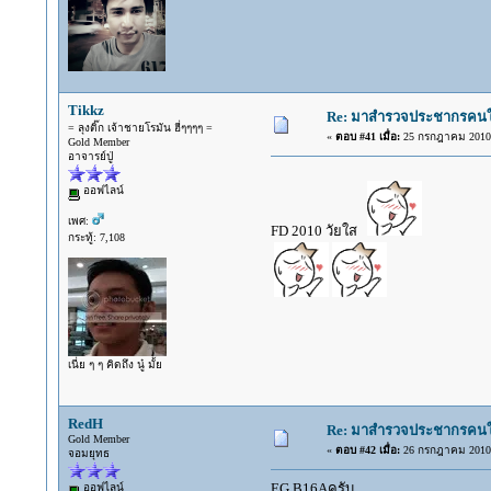
Tikkz
Re: มาสำรวจประชากรคนใช้ร
= ลุงติ๊ก เจ้าชายโรมัน ฮี่ๆๆๆๆ =
«
ตอบ #41 เมื่อ:
25 กรกฎาคม 2010,
Gold Member
อาจารย์ปู่
ออฟไลน์
เพศ:
FD 2010 วัยใส
กระทู้: 7,108
เนี่ย ๆ ๆ คิดถึง นู๋ มั้ย
RedH
Re: มาสำรวจประชากรคนใช้ร
Gold Member
«
ตอบ #42 เมื่อ:
26 กรกฎาคม 2010,
จอมยุทธ
EG B16Aครับ
ออฟไลน์