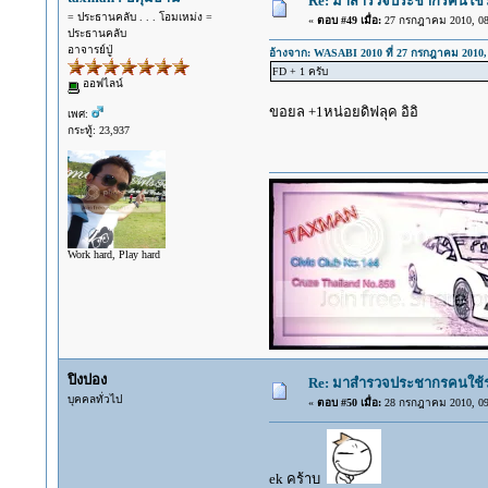
Re: มาสำรวจประชากรคนใช้รถ C
= ประธานคลับ . . . โอมเหม่ง =
«
ตอบ #49 เมื่อ:
27 กรกฎาคม 2010, 08
ประธานคลับ
อาจารย์ปู่
อ้างจาก: WASABI 2010 ที่ 27 กรกฎาคม 2010, 
FD + 1 ครับ
ออฟไลน์
ขอยล +1หน่อยดิฟลุค อิอิ
เพศ:
กระทู้: 23,937
Work hard, Play hard
ปิงปอง
Re: มาสำรวจประชากรคนใช้รถ C
บุคคลทั่วไป
«
ตอบ #50 เมื่อ:
28 กรกฎาคม 2010, 09
ek คร้าบ