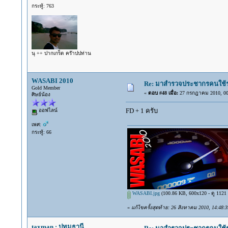
กระทู้: 763
นุ ++ ปากเกร็ด คร๊าปปท่าน
WASABI 2010
Re: มาสำรวจประชากรคนใช้รถ C
Gold Member
«
ตอบ #48 เมื่อ:
27 กรกฎาคม 2010, 00
ศิษย์น้อง
FD + 1 ครับ
ออฟไลน์
เพศ:
กระทู้: 66
WASABI.jpg
(100.86 KB, 600x120 - ดู 1121 ค
«
แก้ไขครั้งสุดท้าย: 26 สิงหาคม 2010, 14:48
taxman : ปทุมธานี