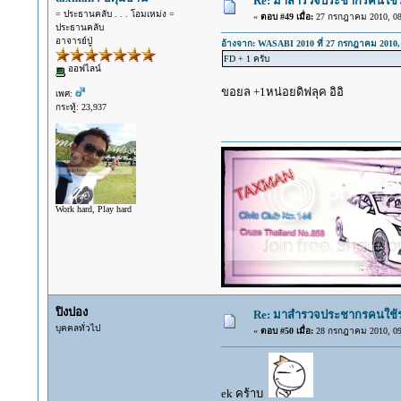
Re: มาสำรวจประชากรคนใช้รถ C
= ประธานคลับ . . . โอมเหม่ง =
«
ตอบ #49 เมื่อ:
27 กรกฎาคม 2010, 08
ประธานคลับ
อาจารย์ปู่
อ้างจาก: WASABI 2010 ที่ 27 กรกฎาคม 2010, 
FD + 1 ครับ
ออฟไลน์
ขอยล +1หน่อยดิฟลุค อิอิ
เพศ:
กระทู้: 23,937
Work hard, Play hard
ปิงปอง
Re: มาสำรวจประชากรคนใช้รถ C
บุคคลทั่วไป
«
ตอบ #50 เมื่อ:
28 กรกฎาคม 2010, 09
ek คร้าบ