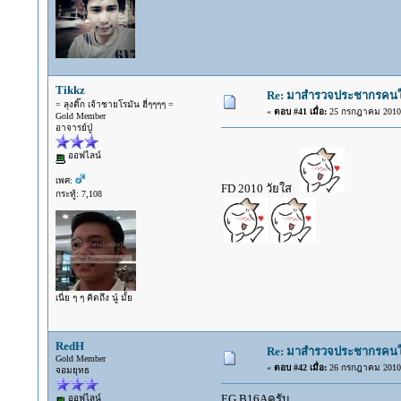
Tikkz
Re: มาสำรวจประชากรคนใช้ร
= ลุงติ๊ก เจ้าชายโรมัน ฮี่ๆๆๆๆ =
«
ตอบ #41 เมื่อ:
25 กรกฎาคม 2010,
Gold Member
อาจารย์ปู่
ออฟไลน์
เพศ:
FD 2010 วัยใส
กระทู้: 7,108
เนี่ย ๆ ๆ คิดถึง นู๋ มั้ย
RedH
Re: มาสำรวจประชากรคนใช้ร
Gold Member
«
ตอบ #42 เมื่อ:
26 กรกฎาคม 2010,
จอมยุทธ
EG B16Aครับ
ออฟไลน์