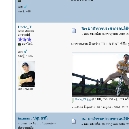
เพศ:
กระทู้: 416
Uncle_T
Re: มาสำรวจประชากรคนใช้รถ C
Gold Member
«
ตอบ #43 เมื่อ:
26 กรกฎาคม 2010, 23
อาจารย์ปู่
มารายงานตัวครับ FD 1.8 E AT ที่ขี่อยู
ออฟไลน์
เพศ:
กระทู้: 1,685
Old Traveller
Uncle_T1.jpg
(8.5 KB, 355x150 - ดู 1324 ครั้
«
แก้ไขครั้งสุดท้าย: 26 กรกฎาคม 2010, 23:16
taxman : ปทุมธานี
Re: มาสำรวจประชากรคนใช้รถ C
= ประธานคลับ . . . โอมเหม่ง =
«
ตอบ #44 เมื่อ:
26 กรกฎาคม 2010, 23
ประธานคลับ