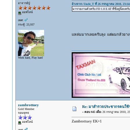
อาจารย์ปู่
อ้างจาก: Uncle_T ที่ 26 กรกฎาคม 2010, 23:14
มารายงานตัวครับ FD 1.8 E AT ที่ขี่อยู่นี่ละครั
ออฟไลน์
เพศ:
กระทู้: 23,937
แหล่มมากเลยครับลุง แต่ผมกลัวยา
Work hard, Play hard
zambrottuey
Re: มาสำรวจประชากรคนใช้รถ C
Gold Member
«
ตอบ #45 เมื่อ:
26 กรกฎาคม 2010, 23
จอมยุทธ
Zambrottuey EK+1
ออฟไลน์
เพศ: