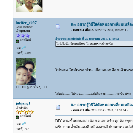
lucifer_ek97
Re: อยากรู้วิธีใส่ตัดหมอกเหลี่ยมเหลือ
Gold Member
«
ตอบ #14 เมื่อ:
27 มกราคม 2011, 08:52:44 »
เจ้ายุทธภพ
อ้างจาก: domiminic ที่ 25 มกราคม 2011, 17:19:51
ออฟไลน์
ใส่ยังไงน้อ ยึดแบบไหน ใครพอทราบบ้างครับ
เพศ:
กระทู้: 1,304
โปรเจค ใหม่เหรอ ท่าน เบื่อกลมเหลืองแล้วเห
+++ EK @ เขาใหญ่ +++
ไม่หล่อ........ไม่รวย............แฟนไม่สวย............แต่ขับ ci
jubjang1
Re: อยากรู้วิธีใส่ตัดหมอกเหลี่ยมเหลือ
เจ้าสำนัก
«
ตอบ #15 เมื่อ:
27 มกราคม 2011, 12:26:34 »
ออฟไลน์
DIY ตามขั้นตอนของน้องเจ เลยครับ ทุกต้องทุก
เพศ:
ครับ ยามค่ำคืนแสงสีเหลืองสาดไปบนถนน แม่เจ้า
กระทู้: 767