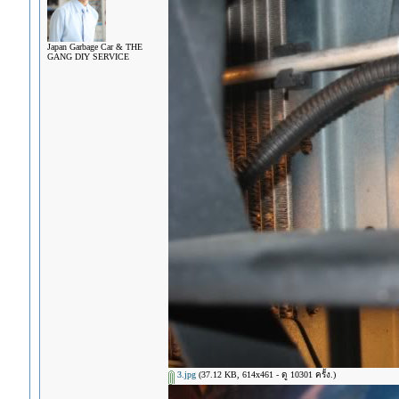
Japan Garbage Car & THE
GANG DIY SERVICE
3.jpg
(37.12 KB, 614x461 - ดู 10301 ครั้ง.)