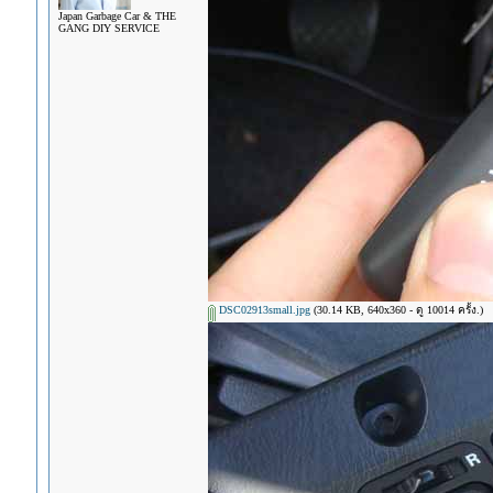
Japan Garbage Car & THE
GANG DIY SERVICE
DSC02913small.jpg
(30.14 KB, 640x360 - ดู 10014 ครั้ง.)