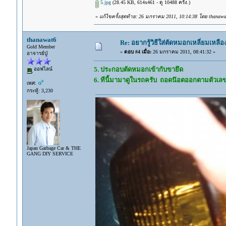
5.jpg
(28.45 KB, 614x461 - ดู 10488 ครั้ง.)
«
แก้ไขครั้งสุดท้าย: 26 มกราคม 2011, 10:14:38 โดย thanawa
thanawat6
Re: อยากรู้วิธีใส่ตัดหมอกเหลี่ยมเหลือ
Gold Member
«
ตอบ #4 เมื่อ:
26 มกราคม 2011, 08:41:32 »
อาจารย์ปู่
5. ประกอบตัดหมอกเข้ากับขายึด
ออฟไลน์
6. ทีนี้มามาดูในรถครับ ถอดน๊อตออกตามตัวเลข
เพศ:
กระทู้: 3,230
Japan Garbage Car & THE
GANG DIY SERVICE