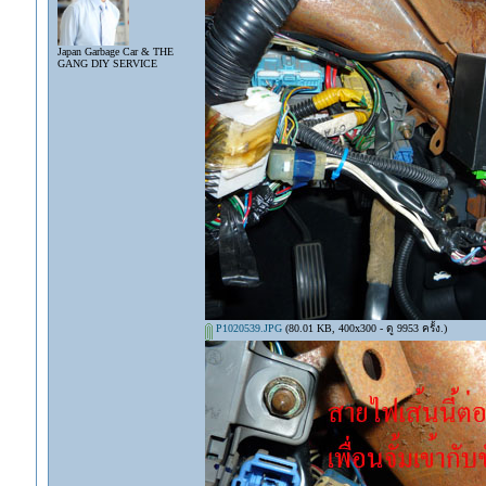
Japan Garbage Car & THE
GANG DIY SERVICE
P1020539.JPG
(80.01 KB, 400x300 - ดู 9953 ครั้ง.)