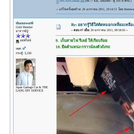
DSC02912small.jpg
(44.77 KB, 506x900 - ดู 10178 ครั้ง.)
«
แก้ไขครั้งสุดท้าย: 26 มกราคม 2011, 10:14:11 โดย thanawa
thanawat6
Re: อยากรู้วิธีใส่ตัดหมอกเหลี่ยมเหลือ
Gold Member
«
ตอบ #7 เมื่อ:
26 มกราคม 2011, 09:58:05 »
อาจารย์ปู่
9. เก็บสายไฟ รีเลย์ ให้เรียบร้อย
ออฟไลน์
10. ยึดตำแหน่ง กราวน์ลงตัวถังรถ
เพศ:
กระทู้: 3,230
Japan Garbage Car & THE
GANG DIY SERVICE