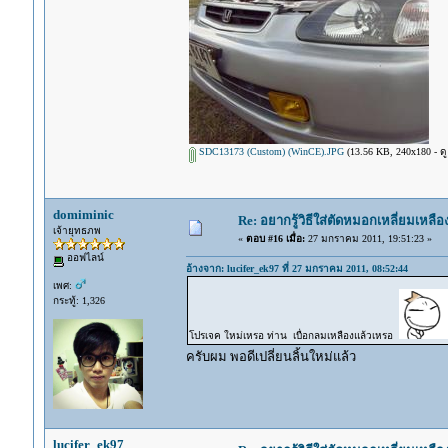
SDC13173 (Custom) (WinCE).JPG
(13.56 KB, 240x180 - ดู 
domiminic
Re: อยากรู้วิธีใส่ตัดหมอกเหลี่ยมเหลือ
เจ้ายุทธภพ
«
ตอบ #16 เมื่อ:
27 มกราคม 2011, 19:51:23 »
ออฟไลน์
อ้างจาก: lucifer_ek97 ที่ 27 มกราคม 2011, 08:52:44
เพศ:
กระทู้: 1,326
โปรเจค ใหม่เหรอ ท่าน เบื่อกลมเหลืองแล้วเหรอ
ครับผม พอดีเปลี่ยนลิ้นใหม่แล้ว
lucifer_ek97