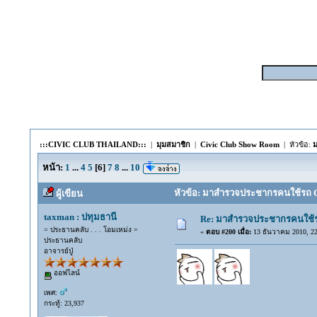
:::CIVIC CLUB THAILAND:::
|
มุมสมาชิก
|
Civic Club Show Room
| หัวข้อ:
ม
หน้า:
1
...
4
5
[
6
]
7
8
...
10
หัวข้อ: มาสำรวจประชากรคนใช้รถ CIVI
ผู้เขียน
taxman : ปทุมธานี
Re: มาสำรวจประชากรคนใช้รถ C
= ประธานคลับ . . . โอมเหม่ง =
«
ตอบ #200 เมื่อ:
13 ธันวาคม 2010, 22
ประธานคลับ
อาจารย์ปู่
ออฟไลน์
เพศ:
กระทู้: 23,937