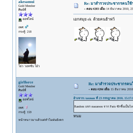
akesamui
Re: มาสำรวจประชากรคนใช้รถ C
Gold Member
«
ตอบ #203 เมื่อ:
14 ธันวาคม 2010, 23
ศิษย์พี่
เอกสมุย ek ด้วยคนฮ้าฟว์
ออฟไลน์
เพศ:
กระทู้: 218
โย่ว วอทซับ โย๋ว
girlforce
Re: มาสำรวจประชากรคนใช้ร
Gold Member
«
ตอบ #204 เมื่อ:
15 ธันวาคม 2010,
ศิษย์พี่
อ้างจาก: taxman ที่ 23 กรกฎาคม 2010, 15:17:
ออฟไลน์
Random แจก macaroon จาก Paris ซักชิ้นเป็นไงคร
เพศ:
กระทู้: 159
หนม
หน้าหนาวมาแล้วแต่ทำไมฝนยังตก