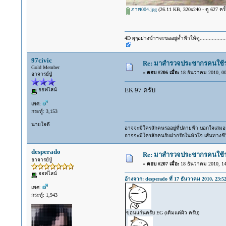
ภาพ004.jpg
(26.11 KB, 320x240 - ดู 627 ครั้
4D ผุๆอย่างข้าฯจะขออยู่ค้ำฟ้าให้ดู.................
97civic
Re: มาสำรวจประชากรคนใช้รถ C
Gold Member
«
ตอบ #206 เมื่อ:
18 ธันวาคม 2010, 00
อาจารย์ปู่
EK 97 ครับ
ออฟไลน์
เพศ:
กระทู้: 3,153
นายใจดี
อาจจะมีใครสักคนรออยู่ที่ปลายฟ้า บอกใจเสมอว่
อาจจะมีใครสักคนรับฝากรักในหัวใจ เส้นทางชีว
desperado
Re: มาสำรวจประชากรคนใช้รถ C
อาจารย์ปู่
«
ตอบ #207 เมื่อ:
18 ธันวาคม 2010, 14
ออฟไลน์
อ้างจาก: desperado ที่ 17 ธันวาคม 2010, 23:5
เพศ:
กระทู้: 1,943
ขอนแก่นครับ EG (เดิมแต่ผิว ครับ)