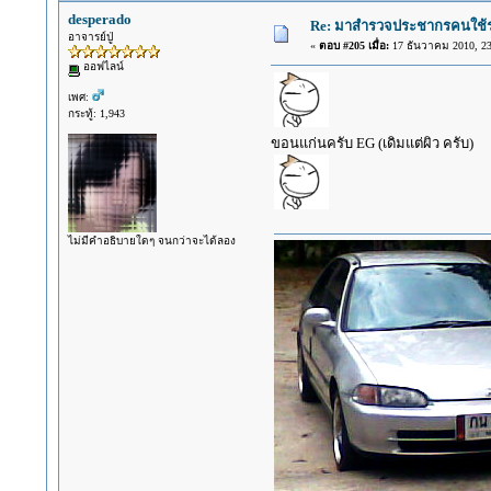
desperado
Re: มาสำรวจประชากรคนใช้รถ C
อาจารย์ปู่
«
ตอบ #205 เมื่อ:
17 ธันวาคม 2010, 23
ออฟไลน์
เพศ:
กระทู้: 1,943
ขอนแก่นครับ EG (เดิมแต่ผิว ครับ)
ไม่มีคำอธิบายใดๆ จนกว่าจะได้ลอง