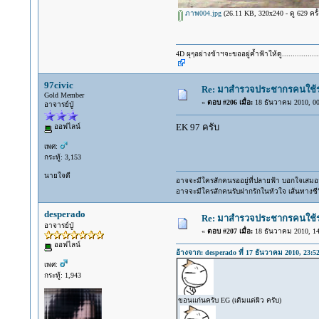
ภาพ004.jpg
(26.11 KB, 320x240 - ดู 629 ครั้
4D ผุๆอย่างข้าฯจะขออยู่ค้ำฟ้าให้ดู.................
97civic
Re: มาสำรวจประชากรคนใช้รถ C
Gold Member
«
ตอบ #206 เมื่อ:
18 ธันวาคม 2010, 00
อาจารย์ปู่
EK 97 ครับ
ออฟไลน์
เพศ:
กระทู้: 3,153
นายใจดี
อาจจะมีใครสักคนรออยู่ที่ปลายฟ้า บอกใจเสมอว่
อาจจะมีใครสักคนรับฝากรักในหัวใจ เส้นทางชีว
desperado
Re: มาสำรวจประชากรคนใช้รถ C
อาจารย์ปู่
«
ตอบ #207 เมื่อ:
18 ธันวาคม 2010, 14
ออฟไลน์
อ้างจาก: desperado ที่ 17 ธันวาคม 2010, 23:5
เพศ:
กระทู้: 1,943
ขอนแก่นครับ EG (เดิมแต่ผิว ครับ)