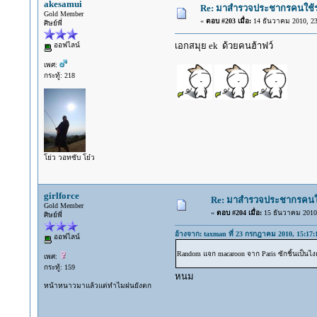
akesamui
Re: มาสำรวจประชากรคนใช้รถ C
Gold Member
«
ตอบ #203 เมื่อ:
14 ธันวาคม 2010, 23
ศิษย์พี่
เอกสมุย ek ด้วยคนฮ้าฟว์
ออฟไลน์
เพศ:
กระทู้: 218
โย่ว วอทซับ โย๋ว
girlforce
Re: มาสำรวจประชากรคนใช้ร
Gold Member
«
ตอบ #204 เมื่อ:
15 ธันวาคม 2010,
ศิษย์พี่
อ้างจาก: taxman ที่ 23 กรกฎาคม 2010, 15:17:
ออฟไลน์
Random แจก macaroon จาก Paris ซักชิ้นเป็นไงคร
เพศ:
กระทู้: 159
หนม
หน้าหนาวมาแล้วแต่ทำไมฝนยังตก