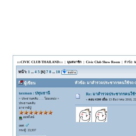
:::CIVIC CLUB THAILAND:::
|
มุมสมาชิก
|
Civic Club Show Room
| หัวข้อ:
ม
หน้า:
1
...
4
5
[
6
]
7
8
...
10
หัวข้อ: มาสำรวจประชากรคนใช้รถ CIVI
ผู้เขียน
taxman : ปทุมธานี
Re: มาสำรวจประชากรคนใช้รถ C
= ประธานคลับ . . . โอมเหม่ง =
«
ตอบ #200 เมื่อ:
13 ธันวาคม 2010, 22
ประธานคลับ
อาจารย์ปู่
ออฟไลน์
เพศ:
กระทู้: 23,937