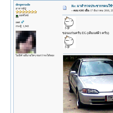
desperado
Re: มาสำรวจประชากรคนใช้รถ C
อาจารย์ปู่
«
ตอบ #205 เมื่อ:
17 ธันวาคม 2010, 23
ออฟไลน์
เพศ:
กระทู้: 1,943
ขอนแก่นครับ EG (เดิมแต่ผิว ครับ)
ไม่มีคำอธิบายใดๆ จนกว่าจะได้ลอง