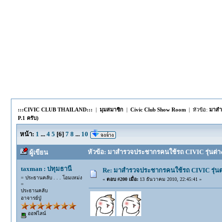
:::CIVIC CLUB THAILAND:::
|
มุมสมาชิก
|
Civic Club Show Room
| หัวข้อ:
มาสำร
P.1 ครับ)
หน้า:
1
...
4
5
[
6
]
7
8
...
10
หัวข้อ: มาสำรวจประชากรคนใช้รถ CIVIC รุ่นต่างๆก
ผู้เขียน
taxman : ปทุมธานี
Re: มาสำรวจประชากรคนใช้รถ CIVIC รุ่นต่า
= ประธานคลับ . . . โอมเหม่ง
«
ตอบ #200 เมื่อ:
13 ธันวาคม 2010, 22:45:41 »
=
ประธานคลับ
อาจารย์ปู่
ออฟไลน์