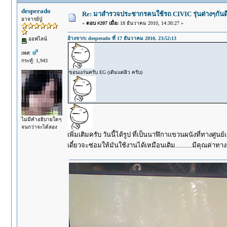
desperado
Re: มาสำรวจประชากรคนใช้รถ CIVIC รุ่นต่างๆกันดีก
อาจารย์ปู่
«
ตอบ #207 เมื่อ:
18 ธันวาคม 2010, 14:30:27 »
อ้างจาก: desperado ที่ 17 ธันวาคม 2010, 23:52:13
ออฟไลน์
เพศ:
กระทู้: 1,943
ขอนแก่นครับ EG (เดิมแต่ผิว ครับ)
ไม่มีคำอธิบายใดๆ
จนกว่าจะได้ลอง
เพิ่มเติมครับ วันนี้ได้รูป ที่เป็นนาฬิกาแขวนผนังที่ทางศูน
เดี๋ยวจะซ่อมให้มันใช้งานได้เหมือนเดิม...........มีคุณค่าทา