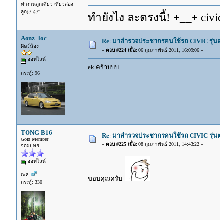
ทำงานลูกเดียว เที่ยวสอง
ลูก@_@"
ทำยังไง ละตรงนี้! +__+ civi
Aonz_loc
Re: มาสำรวจประชากรคนใช้รถ CIVIC รุ่นต่า
ศิษย์น้อง
«
ตอบ #224 เมื่อ:
06 กุมภาพันธ์ 2011, 16:09:06 »
ออฟไลน์
ek คร้าบบบ
กระทู้: 96
TONG B16
Re: มาสำรวจประชากรคนใช้รถ CIVIC รุ่นต่า
Gold Member
«
ตอบ #225 เมื่อ:
08 กุมภาพันธ์ 2011, 14:43:22 »
จอมยุทธ
ออฟไลน์
เพศ:
ขอบคุณครับ
กระทู้: 330