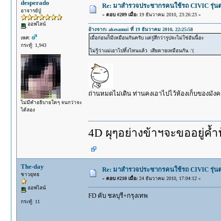
desperado
Re: มาสำรวจประชากรคนใช้รถ CIVIC รุ่นต่า
อาจารย์ปู่
«
ตอบ #209 เมื่อ:
19 ธันวาคม 2010, 23:26:23 »
ออฟไลน์
อ้างจาก: akesamui ที่ 19 ธันวาคม 2010, 22:25:58
เพศ:
เมื่อก่อนก็มีเหมือนกันครับ แต่รู่สึกว่ารูปจะไม่ใช่อันนี้อะ
กระทู้: 1,943
ไม่รู้ว่าแม่เอาไปทิ้งไหนแล้ว เสียดายเหมือนกัน :'(
ถ่านหมดไม่เดิน ท่านคงเอาไปไว้ห้องเก็บของมังคร
ไม่มีคำอธิบายใดๆ จนกว่าจะ
ได้ลอง
4D ผุๆอย่างข้าฯจะขออยู่ค้ำฟ้าให
The-day
Re: มาสำรวจประชากรคนใช้รถ CIVIC รุ่นต่า
ชาวยุทธ
«
ตอบ #210 เมื่อ:
24 ธันวาคม 2010, 17:04:12 »
ออฟไลน์
FD คับ ชลบุรี+กรุงเทพ
กระทู้: 11