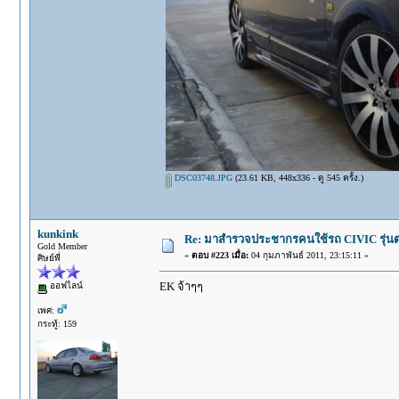
DSC03748.JPG
(23.61 KB, 448x336 - ดู 545 ครั้ง.)
kunkink
Re: มาสำรวจประชากรคนใช้รถ CIVIC รุ่นต่า
Gold Member
«
ตอบ #223 เมื่อ:
04 กุมภาพันธ์ 2011, 23:15:11 »
ศิษย์พี่
EK จ้าๆๆ
ออฟไลน์
เพศ:
กระทู้: 159