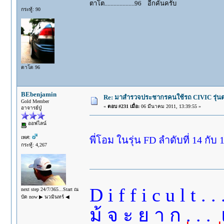
ตาโต....................96 อีกคันครับ
กระทู้: 90
ตาโต 96
BEbenjamin
Re: มาสำรวจประชากรคนใช้รถ CIVIC รุ่นต่า
Gold Member
«
ตอบ #231 เมื่อ:
06 มีนาคม 2011, 13:39:55 »
อาจารย์ปู่
ออฟไลน์
เพศ:
พี่โอม ในรุ่น FD ลำดับที่ 14 กับ 
กระทู้: 4,267
D i f f i c u l t 
next step 24/7/365...Start ณ
บัด now ▶ นวมินทร์ ◀
ม้ จ ะ ย า ก . . . 