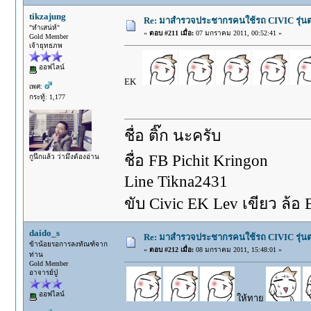
tikzajung
Re: มาสำรวจประชากรคนใช้รถ CIVIC รุ่นต่า
"หำเสน่ห์"
«
ตอบ #211 เมื่อ:
07 มกราคม 2011, 00:52:41 »
Gold Member
เจ้ายุทธภพ
ออฟไลน์
EK
เพศ:
กระทู้: 1,177
ชื่อ ติ๊ก นะครับ
ชื่อ FB Pichit Kringon
กูนึกแล้ว ว่ามึงต้องอ่าน
Line Tikna2431
ขับ Civic EK Lev เขียว ล้อ
daido_s
Re: มาสำรวจประชากรคนใช้รถ CIVIC รุ่นต่า
ข้าน้อยรอการลงทัณฑ์จาก
«
ตอบ #212 เมื่อ:
08 มกราคม 2011, 15:48:01 »
ท่าน
Gold Member
อาจารย์ปู่
ออฟไลน์
ให้ทาย