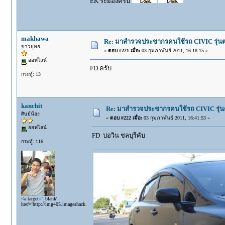
EK ระยองครับ
makhawa
Re: มาสำรวจประชากรคนใช้รถ CIVIC รุ่นต่า
ชาวยุทธ
«
ตอบ #221 เมื่อ:
03 กุมภาพันธ์ 2011, 16:18:15 »
ออฟไลน์
FD ครับ
กระทู้: 13
kanchit
Re: มาสำรวจประชากรคนใช้รถ CIVIC รุ่นต่า
ศิษย์น้อง
«
ตอบ #222 เมื่อ:
03 กุมภาพันธ์ 2011, 16:41:53 »
ออฟไลน์
FD บ่อวิน ชลบุรีคับ
กระทู้: 116
<a target='_blank'
href='http://img405.imageshack.