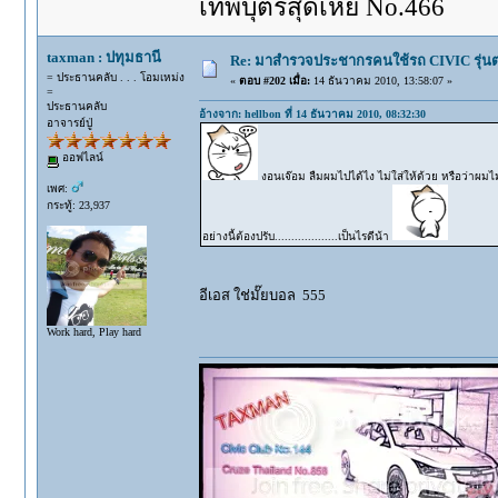
เทพบุตรสุดเห่ย No.466
taxman : ปทุมธานี
Re: มาสำรวจประชากรคนใช้รถ CIVIC รุ่นต่า
= ประธานคลับ . . . โอมเหม่ง
«
ตอบ #202 เมื่อ:
14 ธันวาคม 2010, 13:58:07 »
=
ประธานคลับ
อ้างจาก: hellbon ที่ 14 ธันวาคม 2010, 08:32:30
อาจารย์ปู่
ออฟไลน์
งอนเจ๊อม ลืมผมไปได้ไง ไม่ใส่ให้ด้วย หรือว่าผมไม
เพศ:
กระทู้: 23,937
อย่างนี้ต้องปรับ...................เป็นไรดีน้า
อีเอส ใช่มั๊ยบอล 555
Work hard, Play hard