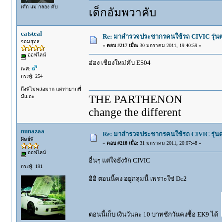
เด๊ก แม่ กลอง คับ
เด็กอัมพวาคับ
catsteal
Re: มาสำรวจประชากรคนใช้รถ CIVIC รุ่นต่า
จอมยุทธ
«
ตอบ #217 เมื่อ:
30 มกราคม 2011, 19:40:59 »
ออฟไลน์
อ๋อง เชียงใหม่คับ ES04
เพศ:
กระทู้: 254
ถึงพี่ไม่หล่อมาก แต่ท่ายากพี่
THE PARTHENON
มีเยอะ
change the different
nunazaa
Re: มาสำรวจประชากรคนใช้รถ CIVIC รุ่นต่า
ศิษย์พี่
«
ตอบ #218 เมื่อ:
31 มกราคม 2011, 20:07:48 »
ออฟไลน์
อื่นๆ แต่ใจยังรัก CIVIC
กระทู้: 191
อิอิ ตอนนี้คง อยู่กลุ่มนี้ เพราะใช่ Dc2
ตอนนี้เก็บ เงินวันละ 10 บาทซักวันคงซื้อ EK9 ได้