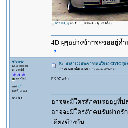
ภาพ004.jpg
(26.11 KB, 320x240 - ดู 628 ครั้ง.)
4D ผุๆอย่างข้าฯจะขออยู่ค้ำฟ้าให
97civic
Re: มาสำรวจประชากรคนใช้รถ CIVIC รุ่นต่า
Gold Member
«
ตอบ #206 เมื่อ:
18 ธันวาคม 2010, 00:02:40 »
อาจารย์ปู่
EK 97 ครับ
ออฟไลน์
เพศ:
กระทู้: 3,153
นายใจดี
อาจจะมีใครสักคนรออยู่ที่ป
อาจจะมีใครสักคนรับฝากรัก
เคียงข้างกัน