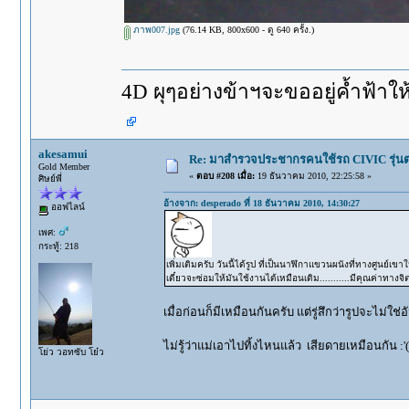
ภาพ007.jpg
(76.14 KB, 800x600 - ดู 640 ครั้ง.)
4D ผุๆอย่างข้าฯจะขออยู่ค้ำฟ้าให้ดู..
akesamui
Re: มาสำรวจประชากรคนใช้รถ CIVIC รุ่นต่า
Gold Member
«
ตอบ #208 เมื่อ:
19 ธันวาคม 2010, 22:25:58 »
ศิษย์พี่
อ้างจาก: desperado ที่ 18 ธันวาคม 2010, 14:30:27
ออฟไลน์
เพศ:
กระทู้: 218
เพิ่มเติมครับ วันนี้ได้รูป ที่เป็นนาฬิกาแขวนผนังที่ทางศูนย์เข
เดี๋ยวจะซ่อมให้มันใช้งานได้เหมือนเดิม...........มีคุณค่าทางจิ
เมื่อก่อนก็มีเหมือนกันครับ แต่รู่สึกว่ารูปจะไม่ใช่อ
ไม่รู้ว่าแม่เอาไปทิ้งไหนแล้ว เสียดายเหมือนกัน :'(
โย่ว วอทซับ โย๋ว