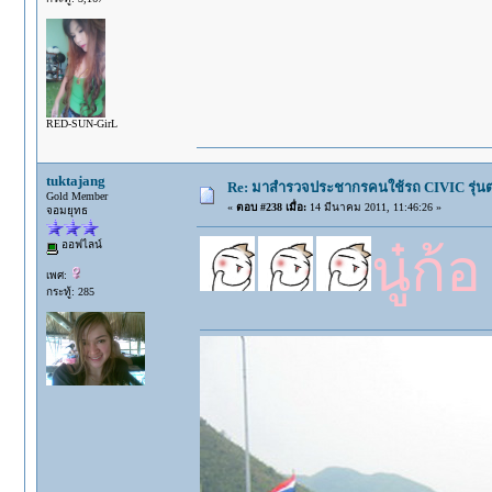
RED-SUN-GirL
tuktajang
Re: มาสำรวจประชากรคนใช้รถ CIVIC รุ่นต่า
Gold Member
«
ตอบ #238 เมื่อ:
14 มีนาคม 2011, 11:46:26 »
จอมยุทธ
ออฟไลน์
นู๋ก้
เพศ:
กระทู้: 285