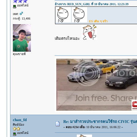
อ้างจาก: RED_SUN_GiRL ที่ 10 มีนาคม 2011, 12:21:39
ออฟไลน์
เพศ:
กระทู้: 13,406
ES เดิม ๆ จร้า
เดิมตรงไหนอะ
คุณชายพี
chan_fd
Re: มาสำรวจประชากรคนใช้รถ CIVIC รุ่นต่า
ศิษย์น้อง
«
ตอบ #234 เมื่อ:
10 มีนาคม 2011, 16:06:22 »
ออฟไลน์