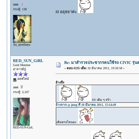
เพศ:
กระทู้: 138
fd อยุธยาค่ะ
Au_ayutthaya
RED_SUN_GiRL
Re: มาสำรวจประชากรคนใช้รถ CIVIC รุ่นต่า
Gold Member
«
ตอบ #235 เมื่อ:
10 มีนาคม 2011, 19:50:58 »
อาจารย์ปู่
ออฟไลน์
อ้างถึง
เพศ:
กระทู้: 3,167
ES เดิม ๆ จร้า
อ้างจาก: p jung ที่ 10 มีนาคม 2011, 15:14:49
เดิมตรงไหนอะ
RED-SUN-GirL