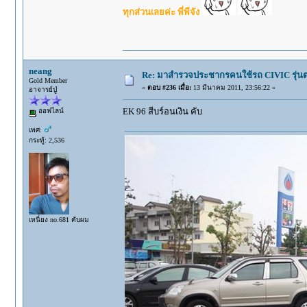
ทุกส่วนเลยค่ะ พี่พีจัง
neang
Re: มาสำรวจประชากรคนใช้รถ CIVIC รุ่นต่า
Gold Member
«
ตอบ #236 เมื่อ:
13 มีนาคม 2011, 23:56:22 »
อาจารย์ปู่
EK 96 สีบร์อนเงิน คับ
ออฟไลน์
เพศ:
กระทู้: 2,536
เหนี่ยง no.681 คับผม