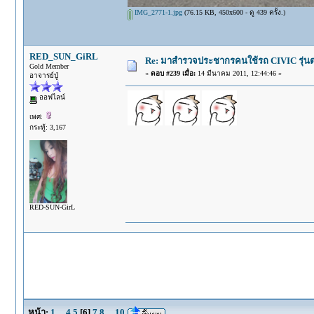
IMG_2771-1.jpg
(76.15 KB, 450x600 - ดู 439 ครั้ง.)
RED_SUN_GiRL
Re: มาสำรวจประชากรคนใช้รถ CIVIC รุ่นต่า
Gold Member
«
ตอบ #239 เมื่อ:
14 มีนาคม 2011, 12:44:46 »
อาจารย์ปู่
ออฟไลน์
เพศ:
กระทู้: 3,167
RED-SUN-GirL
หน้า:
1
...
4
5
[
6
]
7
8
...
10