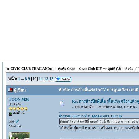
:::CIVIC CLUB THAILAND:::
|
คุยคุ้ย Civic
|
Civic Club DIY => คุณทำได้
| หัวข้อ:
กา
หน้า:
1
...
8
9
[
10
]
11
12
13
หัวข้อ: การล้างลิ้นเร่ง IACV การจูนแก๊สระบบม
ผู้เขียน
TOON M20
Re: การล้างปีกผีเสื้อ (ลิ้นเร่ง) จริงๆแล
เจ้าสำนัก
«
ตอบ #360 เมื่อ:
10 พฤศจิกายน 2013, 11:44:39 »
ออฟไลน์
อ้างจาก: Sitti2519 ที่ 31 ตุลาคม 2013, 11:07:05
เพศ:
อัพต่อให้จบแล้วนะทีนี้ แอบทำวันนี้ มีงานเยอะมาก ช่วงบ่ายต
กระทู้: 648
ไอ้ตัวนี้อยุ่ตรงไหนIAVCเครื่องd16y8autoหาไ