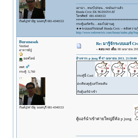
เอาน่า...ทนๆไปก่อน...รถมันเก่าแล้ว
Honda Civic EK 96-D16Y4 AT
โทรศัพท์ 081-4340153
****************************************
กันต์@ท่าอิฐ นนทบุรี 081-4340153
กระทู้แอร์ครับ....ลองไปอ่านดู
★★ระบบแอร์รถยนต์ Honda Civic -- คลังความรู้
http://www.welovecivic.com/forum/index.php?to
Buranasak
Re: มารู้จักระบบแอร์ Civ
Verified
«
ตอบ #41 เมื่อ:
08 เมษายน 2013
อาจารย์ปู่
ออฟไลน์
อ้างจาก: p jung ที่ 07 เมษายน 2013, 21:50:00
เพศ:
กระทู้: 5,760
กระทู้นี้ Cool
อ่ะเทียบดูตู้แอร์ไทยเดิม
กับตู้แอร์นำเข้า
กันต์@ท่าอิฐ นนทบุรี 081-4340153
ตู้แอร์นำเข้าค่ายใหญ่ยี่ห้อ p jung