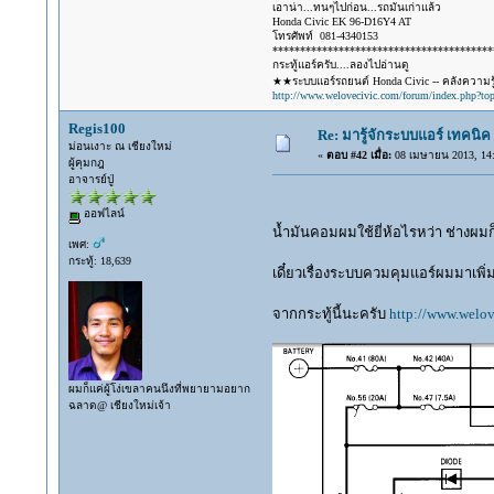
เอาน่า...ทนๆไปก่อน...รถมันเก่าแล้ว
Honda Civic EK 96-D16Y4 AT
โทรศัพท์ 081-4340153
****************************************
กระทู้แอร์ครับ....ลองไปอ่านดู
★★ระบบแอร์รถยนต์ Honda Civic -- คลังความรู้
http://www.welovecivic.com/forum/index.php?to
Regis100
Re: มารู้จักระบบแอร์ เทคนิค 
ม่อนเงาะ ณ เชียงใหม่
«
ตอบ #42 เมื่อ:
08 เมษายน 2013, 14:
ผู้คุมกฎ
อาจารย์ปู่
ออฟไลน์
น้ำมันคอมผมใช้ยี่ห้อไรหว่า ช่างผมก็
เพศ:
กระทู้: 18,639
เดี๋ยวเรื่องระบบควมคุมแอร์ผมมาเพิ่
จากกระทู้นี้นะครับ
http://www.welo
ผมก็แค่ผู้โง่เขลาคนนึงที่พยายามอยาก
ฉลาด@ เชียงใหม่เจ้า