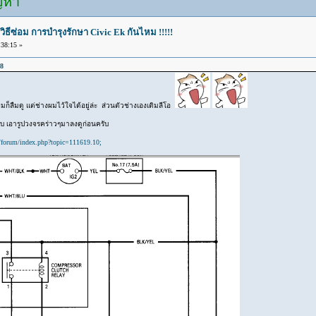
ัญหา
วิธีซ่อม การบำรุงรักษา Civic Ek กันไหม !!!!!
38:15 »
08
ก็ลืมดู แต่ช่างผมไว้ใจได้อยู่ล่ะ ส่วนตัวช่างเองเติมลีโอ
รับ เอารูปวงจรคร่าวๆมาลงดูก่อนครับ
/forum/index.php?topic=111619.10;