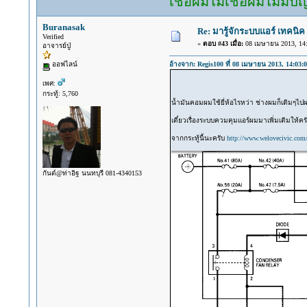
เชื่อผมไม่เชื่อผมไม่มีป
Buranasak
Re: มารู้จักระบบแอร์ เทคนิค 
Verified
«
ตอบ #43 เมื่อ:
08 เมษายน 2013, 14:
อาจารย์ปู่
ออฟไลน์
อ้างจาก: Regis100 ที่ 08 เมษายน 2013, 14:03:
เพศ:
กระทู้: 5,760
น้ำมันคอมผมใช้ยี่ห้อไรหว่า ช่างผมก็เติมๆไปผม
เดี๋ยวเรื่องระบบควมคุมแอร์ผมมาเพิ่มเติมให้ค
จากกระทู้นี้นะครับ
http://www.welovecivic.com
กันต์@ท่าอิฐ นนทบุรี 081-4340153