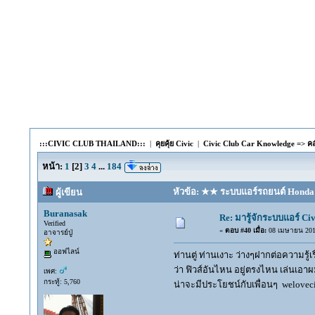
:::CIVIC CLUB THAILAND:::
|
คุยคุ้ย Civic
|
Civic Club Car Knowledge => คลัง
หน้า:
1
[
2
]
3
4
...
184
หัวข้อ: ★★ ระบบแอร์รถยนต์ Honda Ci
ผู้เขียน
Buranasak
Re: มารู้จักระบบแอร์ Civ
Verified
«
ตอบ #40 เมื่อ:
08 เมษายน 2013
อาจารย์ปู่
ออฟไลน์
ท่านตู่ ท่านเงาะ ว่างๆฝากต่อความรู้เ
ว่า ฟิวส์อันไหน อยู่ตรงไหน เล่นเอา
เพศ:
กระทู้: 5,760
น่าจะมีประโยชน์กับเพื่อนๆ welovec