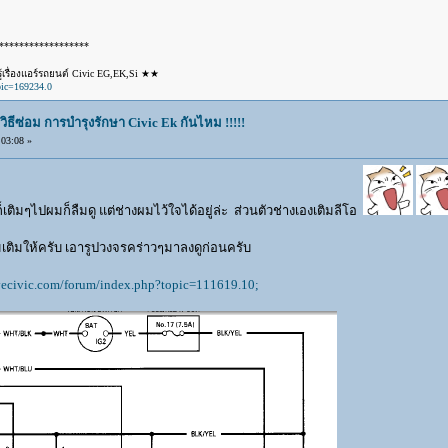
******************
เรื่องแอร์รถยนต์ Civic EG,EK,Si ★★
pic=169234.0
วิธีซ่อม การบำรุงรักษา Civic Ek กันไหม !!!!!
03:08 »
เติมๆไปผมก็ลืมดู แต่ช่างผมไว้ใจได้อยู่ล่ะ ส่วนตัวช่างเองเติมลีโอ
มเติมให้ครับ เอารูปวงจรคร่าวๆมาลงดูก่อนครับ
vecivic.com/forum/index.php?topic=111619.10;