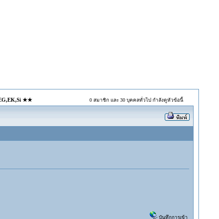
c EG,EK,Si ★★
0 สมาชิก และ 30 บุคคลทั่วไป กำลังดูหัวข้อนี้
บันทึกการเข้า