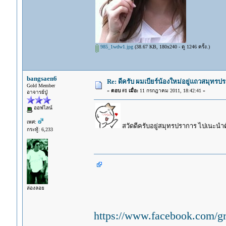
985_1wdw1.jpg
(38.67 KB, 180x240 - ดู 1246 ครั้ง.)
bangsaen6
Re: ดีครับ ผมเบียร์น้องใหม่อยู่แถวสมุทร
Gold Member
«
ตอบ #1 เมื่อ:
11 กรกฎาคม 2011, 18:42:41 »
อาจารย์ปู่
ออฟไลน์
เพศ:
สวัดดีครับอยู่สมุทรปราการ ไปเนะนำต
กระทู้: 6,233
ล่องลอย
https://www.facebook.com/g