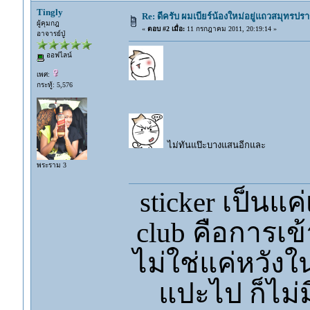
Tingly
Re: ดีครับ ผมเบียร์น้องใหม่อยู่แถวสมุทรป
ผู้คุมกฎ
«
ตอบ #2 เมื่อ:
11 กรกฎาคม 2011, 20:19:14 »
อาจารย์ปู่
ออฟไลน์
เพศ:
กระทู้: 5,576
ไม่ทันแป๊ะบางแสนอีกและ
พระราม 3
sticker เป็นแ
club คือการเข
ไม่ใช่แค่หวังใน
แปะไป ก็ไม่มีใ