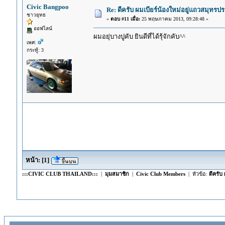
Civic Bangpoo
Re: ดีครับ ผมเบียร์น้องใหม่อยู่แถวสมุทร
ชาวยุทธ
«
ตอบ #11 เมื่อ:
25 พฤษภาคม 2013, 09:28:48 »
ออฟไลน์
ผมอยุ่บางปูคับ ยินดีที่ได้รุ้จักคับ^^
เพศ:
กระทู้: 3
หน้า:
[
1
]
:::CIVIC CLUB THAILAND:::
|
มุมสมาชิก
|
Civic Club Members
| หัวข้อ:
ดีครับ