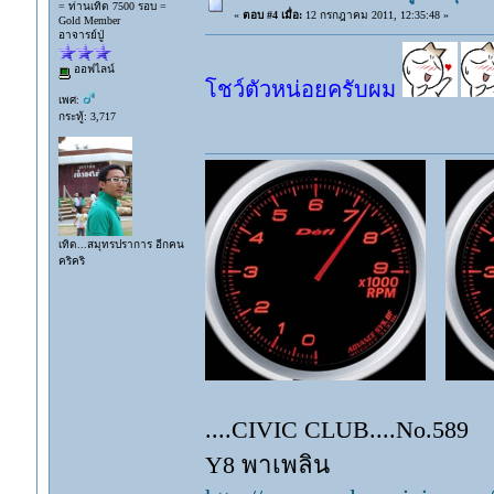
= ท่านเทิด 7500 รอบ =
«
ตอบ #4 เมื่อ:
12 กรกฎาคม 2011, 12:35:48 »
Gold Member
อาจารย์ปู่
ออฟไลน์
โชว์ตัวหน่อยครับผม
เพศ:
กระทู้: 3,717
เทิด...สมุทรปราการ อีกคน
คริคริ
....CIVIC CLUB....No.589
Y8 พาเพลิน