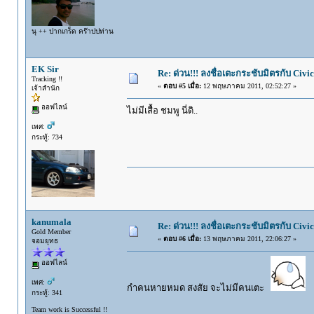
นุ ++ ปากเกร็ด คร๊าปปท่าน
EK Sir
Re: ด่วน!!! ลงชื่อเตะกระชับมิตรกับ Civic
Tracking !!
«
ตอบ #5 เมื่อ:
12 พฤษภาคม 2011, 02:52:27 »
เจ้าสำนัก
ออฟไลน์
ไม่มีเสื้อ ชมพู นี่ดิ..
เพศ:
กระทู้: 734
kanumala
Re: ด่วน!!! ลงชื่อเตะกระชับมิตรกับ Civic
Gold Member
«
ตอบ #6 เมื่อ:
13 พฤษภาคม 2011, 22:06:27 »
จอมยุทธ
ออฟไลน์
เพศ:
กำคนหายหมด สงสัย จะไม่มีคนเตะ
กระทู้: 341
Team work is Successful !!