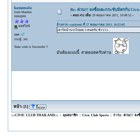
kanumala
Re: ด่วน!!! ลงชื่อเตะกระชับมิตรกับ Civic
Gold Member
«
ตอบ #12 เมื่อ:
29 พฤษภาคม 2011, 10:08:52 »
จอมยุทธ
อ้างจาก: waykumi ที่ 27 พฤษภาคม 2011, 16:55:05
ออฟไลน์
เสาร์หน้าบวกไปเลย 3 คนครับ ชัวววว..
เพศ:
กระทู้: 341
Team work is Successful !!
มันต้องแบบนี้ สวดยอดครับท่าน
หน้า:
[
1
]
:::CIVIC CLUB THAILAND:::
|
มุมสมาชิก
|
Civic Club Sports
| หัวข้อ:
ด่วน!!! ลงช