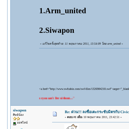
1.Arm_united
2.Siwapon
«
แก้ไขครั้งสุดท้าย: 11 พฤษภาคม 2011, 13:54:09 โดย arm_united
»
<a href="http://www.swfcabin.com/swf-files/1326984218.swf" target="_bla
t live with the one you can't live without...."
siwapon
Re: ด่วน!!! ลงชื่อเตะกระชับมิตรกับ Civic
ศิษย์น้อง
«
ตอบ #1 เมื่อ:
10 พฤษภาคม 2011, 23:42:51 »
ออฟไลน์