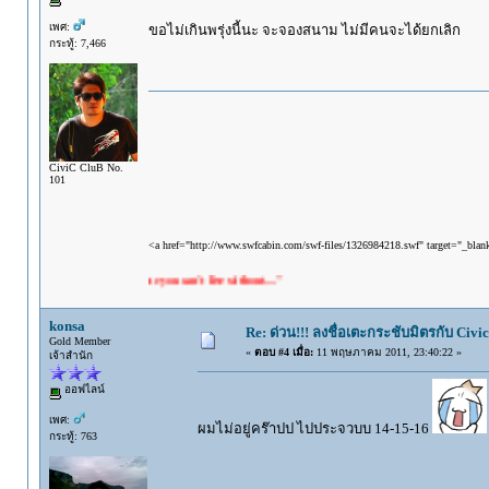
เพศ:
ขอไม่เกินพรุ่งนี้นะ จะจองสนาม ไม่มีคนจะได้ยกเลิก
กระทู้: 7,466
CiviC CluB No.
101
<a href="http://www.swfcabin.com/swf-files/1326984218.swf" target="_bla
t live with the one you can't live without...."
konsa
Re: ด่วน!!! ลงชื่อเตะกระชับมิตรกับ Civic
Gold Member
«
ตอบ #4 เมื่อ:
11 พฤษภาคม 2011, 23:40:22 »
เจ้าสำนัก
ออฟไลน์
เพศ:
ผมไม่อยู่คร๊าปป ไปประจวบบ 14-15-16
กระทู้: 763