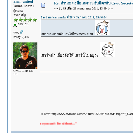
arm_united
Re: ด่วน!!! ลงชื่อเตะกระชับมิตรกับ Civic Societ
ไม่หล่อ แต่อร่อย
«
ตอบ #9 เมื่อ:
26 พฤษภาคม 2011, 13:49:14 »
ผู้คุมกฎ
อาจารย์ปู่
อ้างจาก: kanumala ที่ 26 พฤษภาคม 2011, 09:46:04
ออฟไลน์
เพศ:
อยากเตะบอลแล้ว คนไปไหนกันหมดเอย
กระทู้: 7,466
เสาร์หน้า เดี๋ยวจัดให้ เสาร์นี้ไม่อยู่ว่ะ
CiviC CluB No.
101
<a href="http://www.swfcabin.com/swf-files/1326984218.swf" target="_bla
t live with the one you can't live without...."