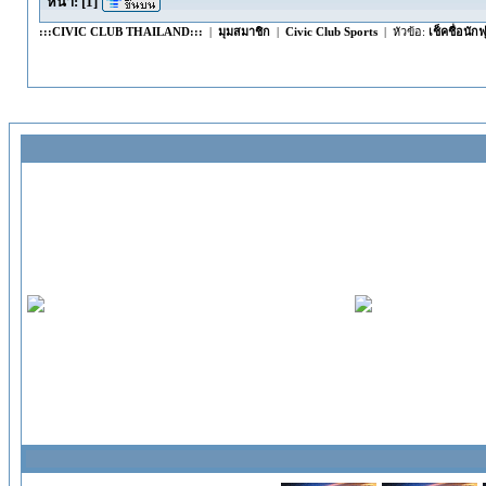
หน้า:
[
1
]
:::CIVIC CLUB THAILAND:::
|
มุมสมาชิก
|
Civic Club Sports
| หัวข้อ:
เช็คชื่อนั