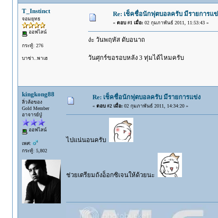
T_Instinct
Re: เช็คชื่อนักฟุตบอลครับ มีรายการแข่
จอมยุทธ
«
ตอบ #1 เมื่อ:
02 กุมภาพันธ์ 2011, 11:53:43 »
ออฟไลน์
ง่ะ วันพฤหัส ดับอนาถ
กระทู้: 276
วันศุกร์ขอรอบหลัง 3 ทุ่มได้ไหมครับ
บาซ่า..พาเฮ
kingkong88
Re: เช็คชื่อนักฟุตบอลครับ มีรายการแข่ง
ลิ่วล้อของ
«
ตอบ #2 เมื่อ:
02 กุมภาพันธ์ 2011, 14:34:20 »
Gold Member
อาจารย์ปู่
ออฟไลน์
ไปแน่นอนครับ
เพศ:
กระทู้: 5,802
ช่วยเตรียมถังอ็อกซิเจนให้ด้วยนะ