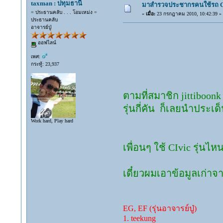
taxman : ปทุมธานี
มาสำรวจประชากรคนใช้รถ CIVI
= ประธานคลับ . . . โอมเหม่ง =
«
เมื่อ:
23 กรกฎาคม 2010, 10:42:39 »
ประธานคลับ
อาจารย์ปู่
ออฟไลน์
เพศ:
กระทู้: 23,937
ตามที่สมาชิก jittiboon
รุ่นกี่คัน ก็เลยนำประเ
Work hard, Play hard
เพื่อนๆ ใช้ CIvic รุ่น
เดี๋ยวผมเอาข้อมูลเก่าจ
EG, EF (รุ่นอาจารย์ปู่)
1. teekung