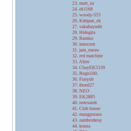
23. mart_za
24. ek1168
25. woody-555
26. Kittipan_ek
27. vakabayashi
28. Hidegira
29. Ramius
30. innocent
31. jam_meaw
32. red matchine
33. Alien
34. ChayEK5339
35. Regis100.
36. Funyub
37. thoed27
38. NEO
39. EK2885
40. notesamit
41. Club house
42. mangporaea
43. zambrotteuy
44. konza