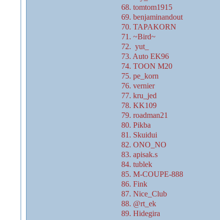
68. tomtom1915
69. benjaminandout
70. TAPAKORN
71. ~Bird~
72. yut_
73. Auto EK96
74. TOON M20
75. pe_korn
76. vernier
77. kru_jed
78. KK109
79. roadman21
80. Pikba
81. Skuidui
82. ONO_NO
83. apisak.s
84. tublek
85. M-COUPE-888
86. Fink
87. Nice_Club
88. @rt_ek
89. Hidegira