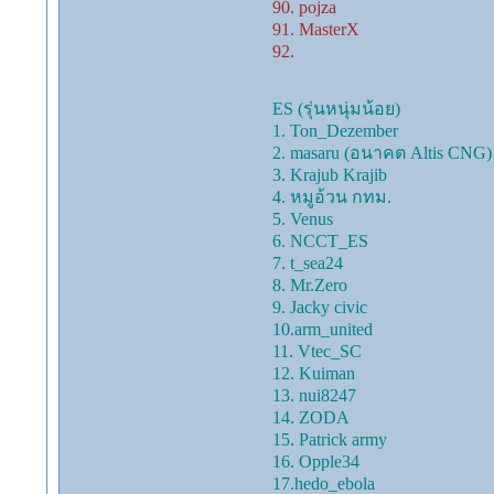
90. pojza
91. MasterX
92.
ES (รุ่นหนุ่มน้อย)
1. Ton_Dezember
2. masaru (อนาคต Altis CNG)
3. Krajub Krajib
4. หมูอ้วน กทม.
5. Venus
6. NCCT_ES
7. t_sea24
8. Mr.Zero
9. Jacky civic
10.arm_united
11. Vtec_SC
12. Kuiman
13. nui8247
14. ZODA
15. Patrick army
16. Opple34
17.hedo_ebola