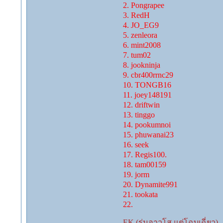
2. Pongrapee
3. RedH
4. JO_EG9
5. zenleora
6. mint2008
7. tum02
8. jookninja
9. cbr400rrnc29
10. TONGB16
11. joey148191
12. driftwin
13. tinggo
14. pookumnoi
15. phuwanai23
16. seek
17. Regis100.
18. tam00159
19. jorm
20. Dynamite991
21. tookata
22.
EK (รุ่นอาวุโส แต่โฉบเฉี่ยว)