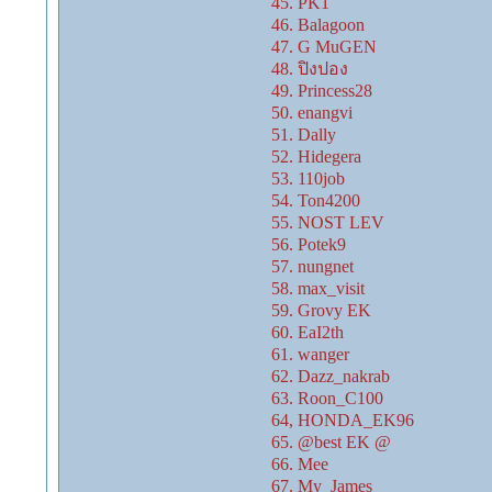
45. PK1
46. Balagoon
47. G MuGEN
48. ปิงปอง
49. Princess28
50. enangvi
51. Dally
52. Hidegera
53. 110job
54. Ton4200
55. NOST LEV
56. Potek9
57. nungnet
58. max_visit
59. Grovy EK
60. EaI2th
61. wanger
62. Dazz_nakrab
63. Roon_C100
64, HONDA_EK96
65. @best EK @
66. Mee
67. My_James