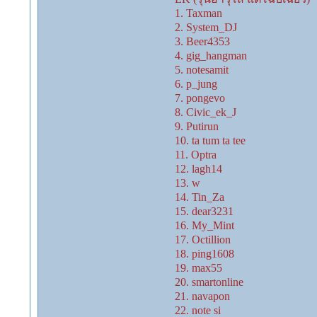
1. Taxman
2. System_DJ
3. Beer4353
4. gig_hangman
5. notesamit
6. p_jung
7. pongevo
8. Civic_ek_J
9. Putirun
10. ta tum ta tee
11. Optra
12. lagh14
13. w
14. Tin_Za
15. dear3231
16. My_Mint
17. Octillion
18. ping1608
19. max55
20. smartonline
21. navapon
22. note si