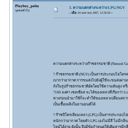
Playboy_palm
5. ความแตกต่างระหว่าง LPG/NGV
บุคคลทั่วไป
«
เมื่อ:
24 เมษายน 2007, 12:50:50 »
ความแตกต่างระหว่างก๊าซธรรมชาติ (Natural Gas
? ก๊าซธรรมชาติ (NGV) เป็นสารประกอบไฮโดรคาร์
เบากว่าอากาศ การขนส่งไปยังผู้ใช้จะขนส่งผ่า
ถังในรูปก๊าซธรรมชาติอัดโดยใช้ความดันสูง หรือ
?160 องศา เซลเซียส จะได้ของเหลวที่เรียกว่า Li
ทางก่อนนำมาใช้ก็จะทำให้ของเหลวเปลี่ยนสถานะ
เป็นเชื้อเพลิงในยานยนต์ได้
? ก๊าซปิโตรเลียมเหลว (LPG) เป็นสารประกอบไฮโ
หนักกว่าอากาศ โดยตัว LPG เองไม่มีสี ไม่มีกลิ
ไหม้ได้ง่าย ดังนั้น จึงมีข้อกำหนดให้เติมสารมีก