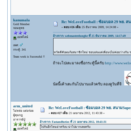
kanumala
Re: WeLoveFootball : ซ้อมบอล 29 พย. ส
Gold Member
«
ตอบ #26 เมื่อ:
25 ธันวาคม 2009, 14:24:08 »
จอมยุทธ
อ้างจาก: webmasterdunghe ที่ 25 ธันวาคม 2009, 14:17:49
ออฟไลน์
เพศ:
กระทู้: 341
หวัดดีคับผมก้อสมาชิกใหม่ ชอบเล่นแต่เพิ่อนๆไม่ค่อยว่างกัน
Team work is Successful !!
ถ้าจะไปเตะมาลงชื่อกระทู้นี้ครับ
http://www.welo
นัดนี้เค้าเตะกันไปนานแล้วครับ ลองดูวันที่จิ
arm_united
Re: WeLoveFootball : ซ้อมบอล 29 พย. สนามSupe
ไม่หล่อ แต่อร่อย
«
ตอบ #27 เมื่อ:
21 เมษายน 2012, 11:43:38 »
ผู้คุมกฎ
อาจารย์ปู่
อ้างจาก: Fastandfurios ที่ 21 เมษายน 2012, 10:41:31
ไปกันอีกไหมอ่าครับบ น่าไปมากเลยครับ
ออฟไลน์