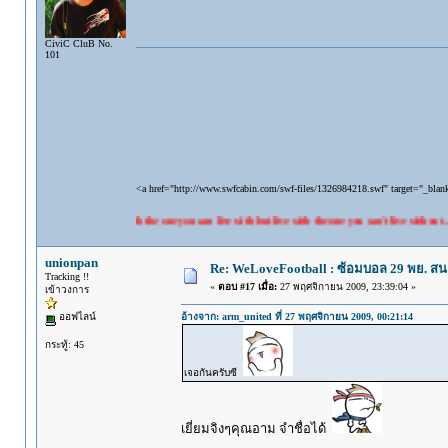
CiviC CluB No.
101
<a href="http://www.swfcabin.com/swf-files/1326984218.swf" target="_bla
"Don't live with the one you can live with but live with the one you can't live without...."
unionpan
Re: WeLoveFootball : ซ้อมบอล 29 พย. ส
Tracking !!
«
ตอบ #17 เมื่อ:
27 พฤศจิกายน 2009, 23:39:04 »
เข้าวงการ
ออฟไลน์
อ้างจาก: arm_united ที่ 27 พฤศจิกายน 2009, 00:21:14
กระทู้: 45
เจอกันครับซี
เยี่ยมจิงๆคุณอาม จำชื่อได้