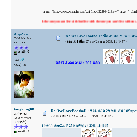
<a href="http://www.swfcabin.com/swf-files/1326984218.swf" target="_bla
"Don't live with the one you can live with but live with the one you can't live without...."
AppZaa
Re: WeLoveFootball : ซ้อมบอล 29 พย. ส
Gold Member
«
ตอบ #14 เมื่อ:
27 พฤศจิกายน 2009, 11:49:57 »
จอมยุทธ
ออฟไลน์
เพศ:
ดีจังไม่โดนคนละ 200 แล้ว
กระทู้: 269
kingkong88
Re: WeLoveFootball : ซ้อมบอล 29 พย. สนามSupe
ลิ่วล้อของ
«
ตอบ #15 เมื่อ:
27 พฤศจิกายน 2009, 12:44:50 »
Gold Member
อาจารย์ปู่
อ้างจาก: AppZaa ที่ 27 พฤศจิกายน 2009, 11:49:57
ออฟไลน์