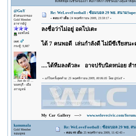
สิ่งที่ดีที่สุดในชีวิตของเรา คือการที่เราใช้ชีวิตอย่างคุ้มค่าที
@GuY
Re: WeLoveFootball : ซ้อมบอล 29 พย. สนามSupe
ผัวคนแรกของ
«
ตอบ #7 เมื่อ:
24 พฤศจิกายน 2009, 23:59:17 »
Gold Member
อาจารย์ปู่
ลงชื่อว่าไม่อยู่ อดไปเตะ
ออฟไลน์
เพศ:
ได้ 7 คนพอดี เล่นกำลังดี ไม่มีซีเรียสนะ
กระทู้: 9,887
....ได้ทีมลงตัวละ อาจปรับนิดหน่อย สำ
«
แก้ไขครั้งสุดท้าย: 25 พฤศจิกายน 2009, 00:06:05 โดย @GuY
»
... Just do iT ...
นนทบุรี - เมือ
งกาญจน์
My Car Gallery ---->
www.welovecivic.com/forum
kanumala
Re: WeLoveFootball : ซ้อมบอล 29 พย. ส
Gold Member
«
ตอบ #8 เมื่อ:
25 พฤศจิกายน 2009, 11:42:43 »
จอมยุทธ