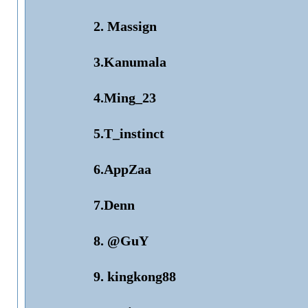
2. Massign
3.Kanumala
4.Ming_23
5.T_instinct
6.AppZaa
7.Denn
8. @GuY
9. kingkong88