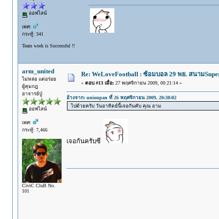
ออฟไลน์
เพศ:
กระทู้: 341
Team work is Successful !!
arm_united
Re: WeLoveFootball : ซ้อมบอล 29 พย. สนามSupe
ไม่หล่อ แต่อร่อย
«
ตอบ #13 เมื่อ:
27 พฤศจิกายน 2009, 00:21:14 »
ผู้คุมกฎ
อาจารย์ปู่
อ้างจาก: unionpan ที่ 26 พฤศจิกายน 2009, 20:38:02
ไปด้วยครับ วันอาทิตย์นี้เจอกันคับ คุณ อาม
ออฟไลน์
เพศ:
กระทู้: 7,466
เจอกันครับซี
CiviC CluB No.
101