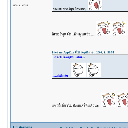
บาซ่า..พาเฮ
ลองเลย ลิเวอร์พุน โดนแน่ๆ
ลิเวอร์พูล เงินเพิ่มพูนแว้ว......
อ้างจาก: AppZaa ที่ 28 พฤศจิกายน 2009, 11:59:55
แต่ระวังโดนคู่ดึกนะคับต้น
.....อ่ะล้อเล่น
แซวงี้เดี๋ยวไม่ส่งบอลให้แล้วนะ
Chistianong