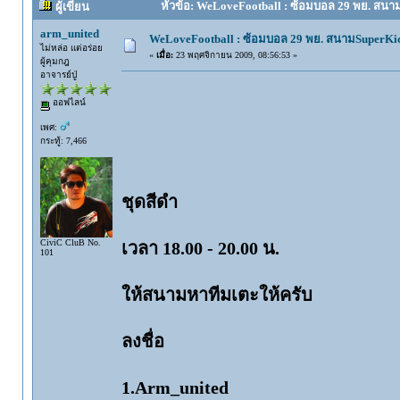
หัวข้อ: WeLoveFootball : ซ้อมบอล 29 พย. สนาม
ผู้เขียน
arm_united
WeLoveFootball : ซ้อมบอล 29 พย. สนามSuperKi
ไม่หล่อ แต่อร่อย
«
เมื่อ:
23 พฤศจิกายน 2009, 08:56:53 »
ผู้คุมกฎ
อาจารย์ปู่
ออฟไลน์
เพศ:
กระทู้: 7,466
ชุดสีดำ
CiviC CluB No.
เวลา 18.00 - 20.00 น.
101
ให้สนามหาทีมเตะให้ครับ
ลงชื่อ
1.Arm_united