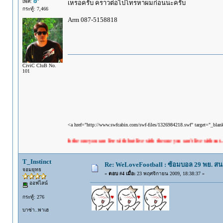
เพศ:
เหรอครับ คราวต่อไปโทรหาผมก่อนนะครับ
กระทู้: 7,466
Arm 087-5158818
CiviC CluB No.
101
<a href="http://www.swfcabin.com/swf-files/1326984218.swf" target="_bla
"Don't live with the one you can live with but live with the one you can't live without...."
T_Instinct
Re: WeLoveFootball : ซ้อมบอล 29 พย. ส
จอมยุทธ
«
ตอบ #4 เมื่อ:
23 พฤศจิกายน 2009, 18:38:37 »
ออฟไลน์
กระทู้: 276
บาซ่า..พาเฮ