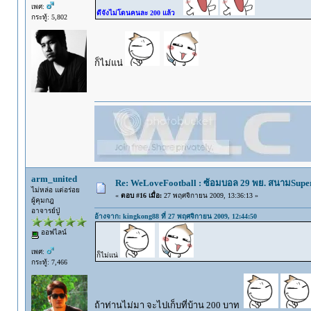
เพศ:
ดีจังไม่โดนคนละ 200 แล้ว
กระทู้: 5,802
ก็ไม่แน่
arm_united
Re: WeLoveFootball : ซ้อมบอล 29 พย. สนามSupe
ไม่หล่อ แต่อร่อย
«
ตอบ #16 เมื่อ:
27 พฤศจิกายน 2009, 13:36:13 »
ผู้คุมกฎ
อาจารย์ปู่
อ้างจาก: kingkong88 ที่ 27 พฤศจิกายน 2009, 12:44:50
ออฟไลน์
เพศ:
ก็ไม่แน่
กระทู้: 7,466
ถ้าท่านไม่มา จะไปเก็บที่บ้าน 200 บาท