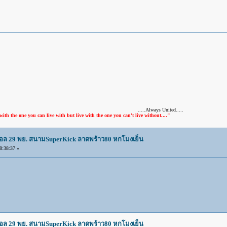
.....Always United.....
u can live with but live with the one you can't live without...."
บอล 29 พย. สนามSuperKick ลาดพร้าว80 หกโมงเย็น
:38:37 »
บอล 29 พย. สนามSuperKick ลาดพร้าว80 หกโมงเย็น