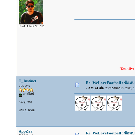
CiviC CluB No. 101
"Don't live with the one yo
T_Instinct
Re: WeLoveFootball : ซ้อม
จอมยุทธ
«
ตอบ #4 เมื่อ:
23 พฤศจิกายน 2009, 18
ออฟไลน์
กระทู้: 276
บาซ่า..พาเฮ
AppZaa
Re: WeLoveFootball : ซ้อม