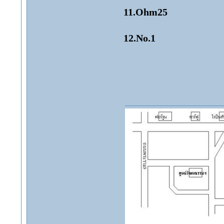
11.Ohm25
12.No.1