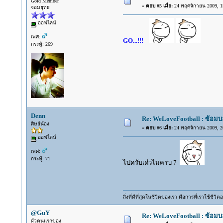
Gold Member
«
ตอบ #5 เมื่อ:
24 พฤศจิกายน 2009, 15
จอมยุทธ
ออฟไลน์
เพศ:
GO...!!!
กระทู้: 269
Denn
Re: WeLoveFootball : ซ้อม
ศิษย์น้อง
«
ตอบ #6 เมื่อ:
24 พฤศจิกายน 2009, 20
ออฟไลน์
เพศ:
กระทู้: 71
ไปครับเด๋วไม่ครบ 7
สิ่งที่ดีที่สุดในชีวิตของเรา คือการที่เราใช้ชีว
@GuY
Re: WeLoveFootball : ซ้อม
ผัวคนแรกของ