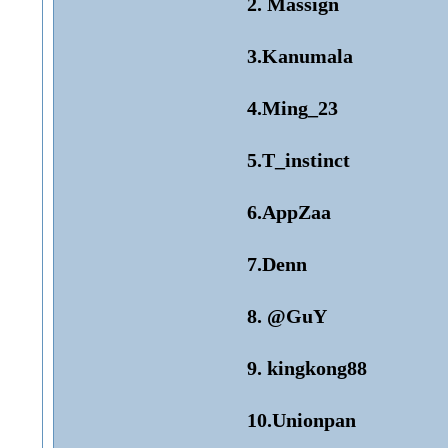
2. Massign
3.Kanumala
4.Ming_23
5.T_instinct
6.AppZaa
7.Denn
8. @GuY
9. kingkong88
10.Unionpan