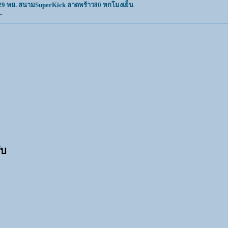
29 พย. สนามSuperKick ลาดพร้าว80 หกโมงเย็น
»
ับ