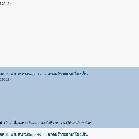
:27:17 »
บอล 29 พย. สนามSuperKick ลาดพร้าว80 หกโมงเย็น
:00:26 »
ิตอย่างคุ้มค่าที่สุดเพราะ ในอนาคตเราไม่รู้ว่าเราจะอยู่ได้นานสักเท่าไหร่
บอล 29 พย. สนามSuperKick ลาดพร้าว80 หกโมงเย็น