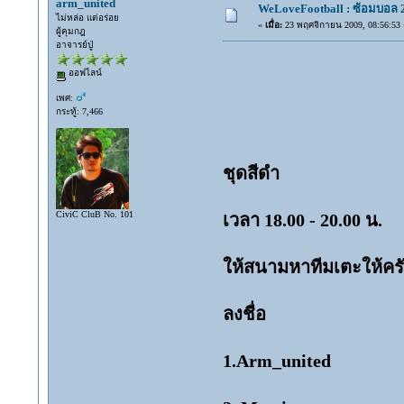
arm_united
WeLoveFootball : ซ้อมบอล 
ไม่หล่อ แต่อร่อย
«
เมื่อ:
23 พฤศจิกายน 2009, 08:56:53 
ผู้คุมกฎ
อาจารย์ปู่
ออฟไลน์
เพศ:
กระทู้: 7,466
ชุดสีดำ
CiviC CluB No. 101
เวลา 18.00 - 20.00 น.
ให้สนามหาทีมเตะให้คร
ลงชื่อ
1.Arm_united