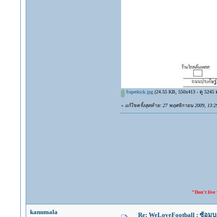
Superkick.jpg
(24.55 KB, 550x413 - ดู 5245 คร
«
แก้ไขครั้งสุดท้าย: 27 พฤศจิกายน 2009, 13:2
"Don't live with the one yo
kanumala
Re: WeLoveFootball : ซ้อม