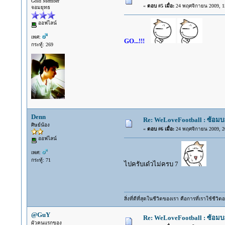
Gold Member
«
ตอบ #5 เมื่อ:
24 พฤศจิกายน 2009, 15
จอมยุทธ
ออฟไลน์
เพศ:
GO...!!!
กระทู้: 269
Denn
Re: WeLoveFootball : ซ้อม
ศิษย์น้อง
«
ตอบ #6 เมื่อ:
24 พฤศจิกายน 2009, 20
ออฟไลน์
เพศ:
กระทู้: 71
ไปครับเด๋วไม่ครบ 7
สิ่งที่ดีที่สุดในชีวิตของเรา คือการที่เราใช้ชีว
@GuY
Re: WeLoveFootball : ซ้อม
ผัวคนแรกของ