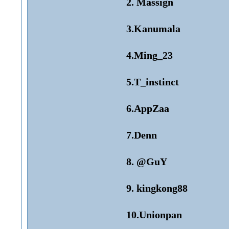
2. Massign
3.Kanumala
4.Ming_23
5.T_instinct
6.AppZaa
7.Denn
8. @GuY
9. kingkong88
10.Unionpan