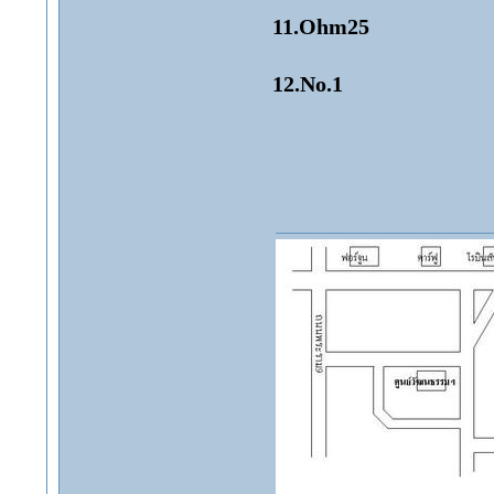
11.Ohm25
12.No.1