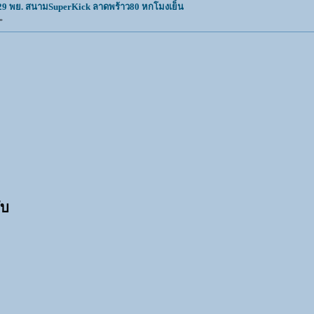
29 พย. สนามSuperKick ลาดพร้าว80 หกโมงเย็น
»
ับ