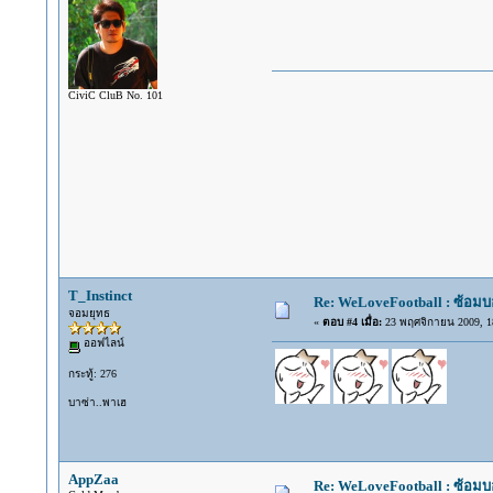
CiviC CluB No. 101
"Don't live w
T_Instinct
Re: WeLoveFootball : ซ้อม
จอมยุทธ
«
ตอบ #4 เมื่อ:
23 พฤศจิกายน 2009, 18
ออฟไลน์
กระทู้: 276
บาซ่า..พาเฮ
AppZaa
Re: WeLoveFootball : ซ้อม