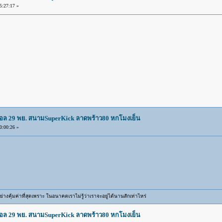
:27:17 »
บอล 29 พย. สนามSuperKick ลาดพร้าว80 หกโมงเย็น
:00:26 »
ิตอย่างคุ้มค่าที่สุดเพราะ ในอนาคตเราไม่รู้ว่าเราจะอยู่ได้นานสักเท่าไหร่
บอล 29 พย. สนามSuperKick ลาดพร้าว80 หกโมงเย็น