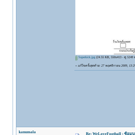
Superkick.jpg
(24.55 KB, 550x413 - ดู 5249 คร
«
แก้ไขครั้งสุดท้าย: 27 พฤศจิกายน 2009, 13:2
"Don't live w
kanumala
Re: WeLoveFootball : ซ้อม