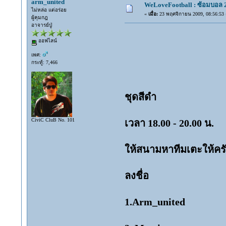
arm_united
WeLoveFootball : ซ้อมบอล 
ไม่หล่อ แต่อร่อย
«
เมื่อ:
23 พฤศจิกายน 2009, 08:56:53 
ผู้คุมกฎ
อาจารย์ปู่
ออฟไลน์
เพศ:
กระทู้: 7,466
ชุดสีดำ
CiviC CluB No. 101
เวลา 18.00 - 20.00 น.
ให้สนามหาทีมเตะให้คร
ลงชื่อ
1.Arm_united