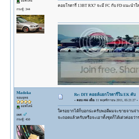
ออฟไลน์
คอยโรตารี่ 13BT RX7 จะมี FC กับ FD แนะนำใส่
กระทู้: 344
Madoka
Re: DIY คอยล์แยกโรตารี่ใน EK คับ
จอมยุทธ
«
ตอบ #66 เมื่อ:
11 พฤศจิกายน 2011, 05:21:27 »
ออฟไลน์
ใครอยากได้ก็บอกน่ะครับพอดีผมจะขายจานจ่ายพร
เพศ:
จะถอดแล้วครับหรือจะเอาทั้งชุดก็ได้เด่วค่อยว่
กระทู้: 450