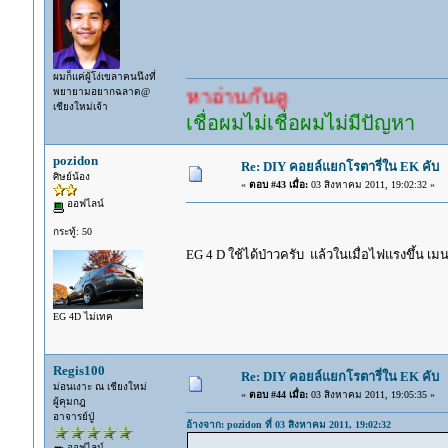
ผมก็แค่ผู้โง่เขลาคนนึงที่
พยายามอยากฉลาด@
เยอะแล้ว หาอ่านกันดู
เชียงใหม่เจ้า
เชื่อผมไม่เชื่อผมไม่มีปัญหา
pozidon
Re: DIY คอยล์แยกโรตารี่ใน EK คับ
ศิษย์น้อง
«
ตอบ #43 เมื่อ:
03 สิงหาคม 2011, 19:02:32 »
ออฟไลน์
กระทู้: 50
EG 4 D ใช้ได้ป่าวครับ แล้วในเมื่อไฟแรงขึ้น เมน
EG 4D ไม่เทค
Regis100
Re: DIY คอยล์แยกโรตารี่ใน EK คับ
ม่อนเงาะ ณ เชียงใหม่
«
ตอบ #44 เมื่อ:
03 สิงหาคม 2011, 19:05:35 »
ผู้คุมกฎ
อาจารย์ปู่
อ้างจาก: pozidon ที่ 03 สิงหาคม 2011, 19:02:32
ออฟไลน์