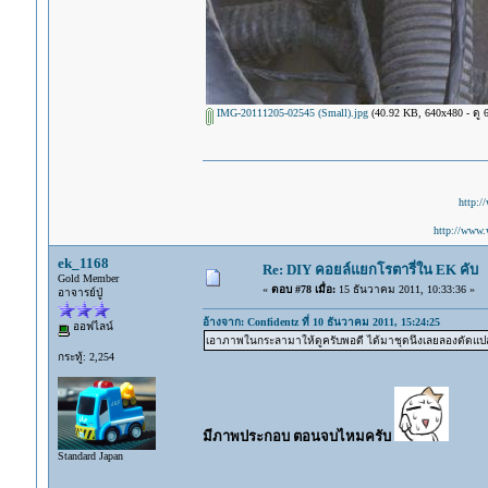
IMG-20111205-02545 (Small).jpg
(40.92 KB, 640x480 - ดู 69
http:/
http://www.
ek_1168
Re: DIY คอยล์แยกโรตารี่ใน EK คับ
Gold Member
«
ตอบ #78 เมื่อ:
15 ธันวาคม 2011, 10:33:36 »
อาจารย์ปู่
อ้างจาก: Confidentz ที่ 10 ธันวาคม 2011, 15:24:25
ออฟไลน์
เอาภาพในกระลามาให้ดูครับพอดี ได้มาชุดนึงเลยลองดัดแปล
กระทู้: 2,254
มีภาพประกอบ ตอนจบไหมครับ
Standard Japan