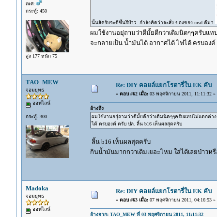
เพศ:
กระทู้: 450
นั้นสิครับจะดีขึ้นรึป่าว กำลังคิดว่าจะสั่ง ของของ msd ดีมา
ผมใช้งานอยุ่ถามว่าดีมั้ยดีกว่าเดิมนิดๆๆครับแท
จะกลายเป็น น้ำมันได้ อากาศได้ ไฟได้ ครบองค์ ค
สูง 177 หนัก 75
TAO_MEW
Re: DIY คอยล์แยกโรตารี่ใน EK คับ
จอมยุทธ
«
ตอบ #62 เมื่อ:
03 พฤศจิกายน 2011, 11:11:32 »
ออฟไลน์
อ้างถึง
กระทู้: 300
ผมใช้งานอยุ่ถามว่าดีมั้ยดีกว่าเดิมนิดๆๆครับแทบไม่แตกต่าง
ได้ ครบองค์ ครับ ปล. ลิ้น b16 เห็นผลสุดครับ
ลิ้น b16 เห็นผลสุดครับ
กินน้ำมันมากกว่าเดิมเยอะไหม ใส่ได้เลยป่าวหร
Madoka
Re: DIY คอยล์แยกโรตารี่ใน EK คับ
จอมยุทธ
«
ตอบ #63 เมื่อ:
07 พฤศจิกายน 2011, 04:16:53 »
ออฟไลน์
อ้างจาก: TAO_MEW ที่ 03 พฤศจิกายน 2011, 11:11:32