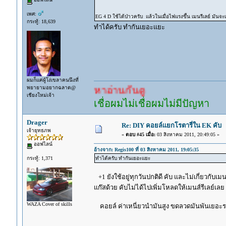
เพศ:
EG 4 D ใช้ได้ป่าวครับ แล้วในเมื่อไฟแรงขึ้น เมนรีเลย์ มันจะ
กระทู้: 18,639
ทำได้ครับ ทำกันเยอะแยะ
ผมก็แค่ผู้โง่เขลาคนนึงที่
พยายามอยากฉลาด@
เยอะแล้ว หาอ่านกันดู
เชียงใหม่เจ้า
เชื่อผมไม่เชื่อผมไม่มีปัญหา
Drager
Re: DIY คอยล์แยกโรตารี่ใน EK คับ
เจ้ายุทธภพ
«
ตอบ #45 เมื่อ:
03 สิงหาคม 2011, 20:49:05 »
ออฟไลน์
อ้างจาก: Regis100 ที่ 03 สิงหาคม 2011, 19:05:35
กระทู้: 1,371
ทำได้ครับ ทำกันเยอะแยะ
+1 ยังใช้อยู่ทุกวันปกติดี คับ และไม่เกี่ยวกับเมนส
แก๊สด้วย คับไม่ได้ไปเพิ่มโหลดให้เมนส์รีเลย์เลย
WAZA Cover of skills
คอยล์ ค่าเหนี่ยวนำมันสูง ขดลวดมันพันเยอะรอบ