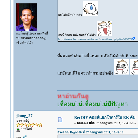
ผมไม่กล้าทำ กลัว
ผมก็แค่ผู้โง่เขลาคนนึงที่
อันนี้อีกอัน แต่งงเลยยังไม่ทำ
พยายามอยากฉลาด@
http://www.benzowner.net/forum/showthread.php?t=36307
เชียงใหม่เจ้า
ที่ผมจะทำอันล่างนี่แหละ แต่ไม่ได้ทำซักที งงต
แต่อันบนนี่ไม่ควรทำตามอย่างยิ่ง
เยอะแล้ว หาอ่านกันดู
เชื่อผมไม่เชื่อผมไม่มีปัญหา
jkung_27
Re: DIY คอยล์แยกโรตารี่ใน EK คับ
อาจารย์ปู่
«
ตอบ #41 เมื่อ:
07 กรกฎาคม 2011, 17:43:56 »
ออฟไลน์
อ้างจาก: Regis100 ที่ 07 กรกฎาคม 2011, 15:42:18
เพศ: