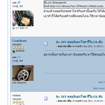
เพศ:
ลิ้น b16 เห็นผลสุดครับ
กระทู้: 450
กินน้ำมันมากกว่าเดิมเยอะไหม ใส่ได้เลยป่าวหรือต้อวแปลง
ตามเท้าเลยครับกดเท่าไหร่กินเท่านั้นครับ ใส่ได้
เอาทำก็ได้ครับแต่ถ้าเปลี่ยนท่อไอจะใช้เวลาน้
สูง 177 หนัก 75
Confidentz
Re: DIY คอยล์แยกโรตารี่ใน EK คับ
จอมยุทธ
«
ตอบ #64 เมื่อ:
09 พฤศจิกายน 2011, 11:58:15 »
ออฟไลน์
อยากเห็นภาพในกะลา จังเลยครับ หาให้หน่อยได้
เพศ:
กระทู้: 468
http:/
เกม ขอนแก่น
http://www.
vision
Re: DIY คอยล์แยกโรตารี่ใน EK คับ
จอมยุทธ
«
ตอบ #65 เมื่อ:
10 พฤศจิกายน 2011, 23:56:59 »