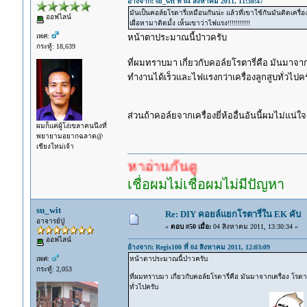
อ้างจาก: su_wit ที่ 04 สิงหาคม 2011, 11:38:47
มันเป็นคอล์ยโรตารี่เหมือนกันน่ะ แล้วที่เขาใช้กันมันติดเครื
ออฟไลน์
เผื่อหามาติดมั้ง เห็นเขาว่าไฟแรง!!!!!!!!!!!
เพศ:
หน้าตาประมาณนี้ป่าวครับ
กระทู้: 18,639
ที่ผมทราบมา เกี่ยวกับคอล์ยโรตารี่คือ มันมาจากเ
ทำงานได้เร็วและไฟแรงกว่าเครื่องลูกสูบทั่วไปค
ส่วนถ้าคอล์ยจากเครื่องยี่ห้ออื่นอันนี้ผมไม่แน่ใ
ผมก็แค่ผู้โง่เขลาคนนึงที่
พยายามอยากฉลาด@
เชียงใหม่เจ้า
เยอะแล้ว หาอ่านกันดู
เชื่อผมไม่เชื่อผมไม่มีปัญหา
su_wit
Re: DIY คอยล์แยกโรตารี่ใน EK คับ
อาจารย์ปู่
«
ตอบ #50 เมื่อ:
04 สิงหาคม 2011, 13:30:34 »
ออฟไลน์
อ้างจาก: Regis100 ที่ 04 สิงหาคม 2011, 12:03:09
เพศ:
หน้าตาประมาณนี้ป่าวครับ
กระทู้: 2,053
ที่ผมทราบมา เกี่ยวกับคอล์ยโรตารี่คือ มันมาจากเครื่อง โรตา
ทั่วไปครับ