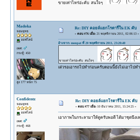
ขายเท่าไหร่อ่ะคับ สนใจๆ
Madoka
Re: DIY คอยล์แยกโรตารี่ใน EK คับ
จอมยุทธ
«
ตอบ #76 เมื่อ:
21 พฤศจิกายน 2011, 02:06:13 »
ออฟไลน์
อ้างจาก: monpat ที่ 20 พฤศจิกายน 2011, 23:20:40
เพศ:
กระทู้: 450
ขายเท่าไหร่อ่ะคับ สนใจๆ
เด่วรอเอารถไปทำก่อนครับตอนนี้ยังไม่เอาไปทำ
สูง 177 หนัก 75
Confidentz
Re: DIY คอยล์แยกโรตารี่ใน EK คับ
จอมยุทธ
«
ตอบ #77 เมื่อ:
10 ธันวาคม 2011, 15:24:25 »
ออฟไลน์
เอาภาพในกระลามาให้ดูครับพอดี ได้มาชุดนึงเ
เพศ:
กระทู้: 468