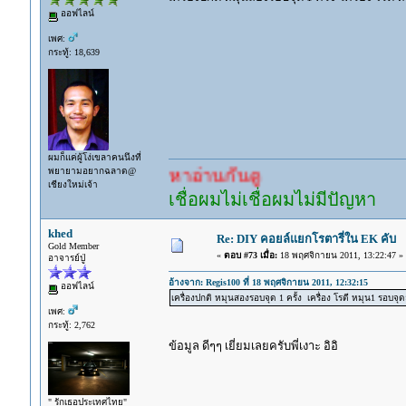
ออฟไลน์
เพศ:
กระทู้: 18,639
ผมก็แค่ผู้โง่เขลาคนนึงที่
พยายามอยากฉลาด@
เยอะแล้ว หาอ่านกันดู
เชียงใหม่เจ้า
เชื่อผมไม่เชื่อผมไม่มีปัญหา
khed
Re: DIY คอยล์แยกโรตารี่ใน EK คับ
Gold Member
«
ตอบ #73 เมื่อ:
18 พฤศจิกายน 2011, 13:22:47 »
อาจารย์ปู่
อ้างจาก: Regis100 ที่ 18 พฤศจิกายน 2011, 12:32:15
ออฟไลน์
เครื่องปกติ หมุนสองรอบจุด 1 ครั้ง เครื่อง โรตี หมุน1 รอบจุด
เพศ:
กระทู้: 2,762
ข้อมูล ดีๆๆ เยี่ยมเลยครับพี่เงาะ อิอิ
" รักเธอประเทศไทย"