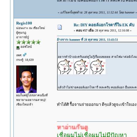
แล้วถ้าไม่ช่ายคอยล์แยกโรตารี่ หละครับ คอยล์แย
«
แก้ไขครั้งสุดท้าย: 28 ตุลาคม 2011, 11:52:44 โดย hammer
»
Regis100
Re: DIY คอยล์แยกโรตารี่ใน EK คับ
ม่อนเงาะ ณ เชียงใหม่
«
ตอบ #57 เมื่อ:
28 ตุลาคม 2011, 12:16:08 »
ผู้คุมกฎ
อาจารย์ปู่
อ้างจาก: hammer ที่ 28 ตุลาคม 2011, 11:41:51
ออฟไลน์
เพศ:
อยากทำบ้างอ่ะครับแต่ดูไม่รู้เรื่องเลยยยย สายไฟมาต่อย
กระทู้: 18,639
แล้วถ้าไม่ช่ายคอยล์แยกโรตารี่ หละครับ คอยล์แยก อื่นหละครับ
ผมก็แค่ผู้โง่เขลาคนนึงที่
พยายามอยากฉลาด@
ทำได้ศิ รื้อจานจ่ายออกมา ดีๆแล้วดูจะเข้าใจเอ
เชียงใหม่เจ้า
เยอะแล้ว หาอ่านกันดู
เชื่อผมไม่เชื่อผมไม่มีปัญหา