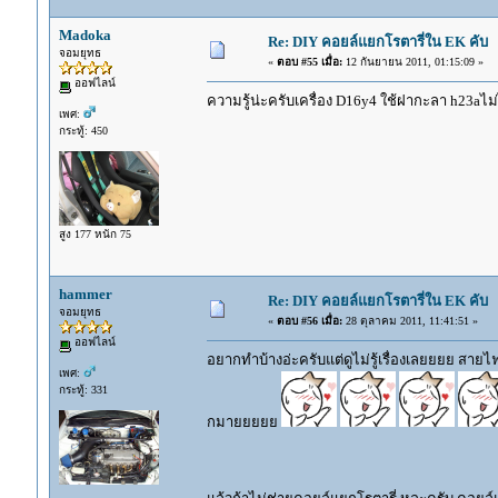
Madoka
Re: DIY คอยล์แยกโรตารี่ใน EK คับ
จอมยุทธ
«
ตอบ #55 เมื่อ:
12 กันยายน 2011, 01:15:09 »
ออฟไลน์
ความรู้น่ะครับเครื่อง D16y4 ใช้ฝากะลา h23aไม่ไ
เพศ:
กระทู้: 450
สูง 177 หนัก 75
hammer
Re: DIY คอยล์แยกโรตารี่ใน EK คับ
จอมยุทธ
«
ตอบ #56 เมื่อ:
28 ตุลาคม 2011, 11:41:51 »
ออฟไลน์
อยากทำบ้างอ่ะครับแต่ดูไม่รู้เรื่องเลยยยย ส
เพศ:
กระทู้: 331
กมายยยยย