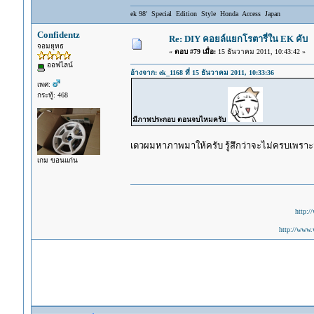
ek 98' Special Edition Style Honda Access Japan
Confidentz
Re: DIY คอยล์แยกโรตารี่ใน EK คับ
จอมยุทธ
«
ตอบ #79 เมื่อ:
15 ธันวาคม 2011, 10:43:42 »
ออฟไลน์
อ้างจาก: ek_1168 ที่ 15 ธันวาคม 2011, 10:33:36
เพศ:
กระทู้: 468
มีภาพประกอบ ตอนจบไหมครับ
เดวผมหาภาพมาให้ครับ รู้สึกว่าจะไม่ครบเพรา
เกม ขอนแก่น
http:/
http://www.