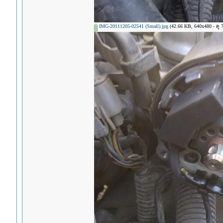
IMG-20111205-02541 (Small).jpg
(42.66 KB, 640x480 - ดู 76