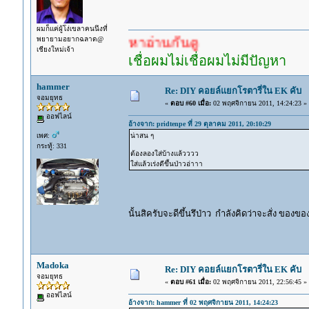
ผมก็แค่ผู้โง่เขลาคนนึงที่
พยายามอยากฉลาด@
เยอะแล้ว หาอ่านกันดู
เชียงใหม่เจ้า
เชื่อผมไม่เชื่อผมไม่มีปัญหา
hammer
Re: DIY คอยล์แยกโรตารี่ใน EK คับ
จอมยุทธ
«
ตอบ #60 เมื่อ:
02 พฤศจิกายน 2011, 14:24:23 »
ออฟไลน์
อ้างจาก: pridtenpe ที่ 29 ตุลาคม 2011, 20:10:29
เพศ:
น่าสน ๆ
กระทู้: 331
ต้องลองใส่บ้างแล้วววว
ใส่แล้วเร่งดีขึ้นป่าวอ่าาา
นั้นสิครับจะดีขึ้นรึป่าว กำลังคิดว่าจะสั่ง ของข
Madoka
Re: DIY คอยล์แยกโรตารี่ใน EK คับ
จอมยุทธ
«
ตอบ #61 เมื่อ:
02 พฤศจิกายน 2011, 22:56:45 »
ออฟไลน์
อ้างจาก: hammer ที่ 02 พฤศจิกายน 2011, 14:24:23