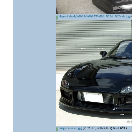
blog-widebody%20fc3s%20RX7%20fr_%20dr_%20side.jpg
(6
image-rx7-main.jpg
(71.71 KB, 480x360 - ดู 6641 ครั้ง.)