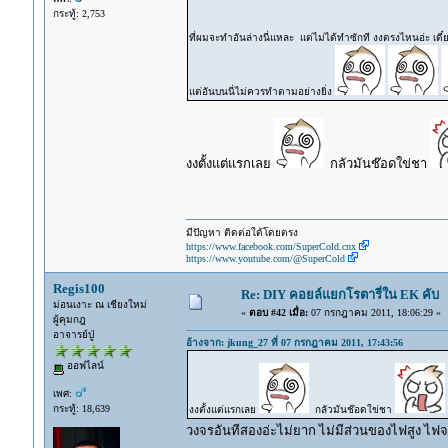
กระทู้: 2,753
ที่ผมจะทำอันล่างนี่แหละ แต่ไม่ได้ทำซักที งงตรงไหนอ่ะ เดี
แต่อันบนนี่ไม่ควรทำตามอย่างยิ่ง
งงตั้งแต่แรกเลย
กลัวมันช๊อดใข่ชา
มีปัญหา ติดต่อใด้โดยตรง
https://www.facebook.com/SuperCold.cnx
https://www.youtube.com/@SuperCold
Regis100
Re: DIY คอยล์แยกโรตารี่ใน EK คับ
ม่อนเงาะ ณ เชียงใหม่
«
ตอบ #42 เมื่อ:
07 กรกฎาคม 2011, 18:06:29 »
ผู้คุมกฎ
อาจารย์ปู่
อ้างจาก: jkung_27 ที่ 07 กรกฎาคม 2011, 17:43:56
ออฟไลน์
เพศ:
กระทู้: 18,639
งงตั้งแต่แรกเลย
กลัวมันช๊อดใข่ชา
วงจรอันทีสองอ่ะไม่ยาก ไม่มีส่วนของไฟสูง ไฟจาก