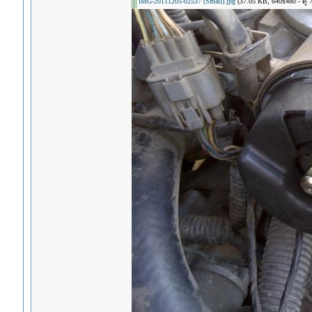
IMG-20111205-02537 (Small).jpg
(37.05 KB, 640x480 - ดู 77