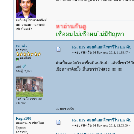
ผมก็แค่ผู้โง่เขลาคนนึงที่
พยายามอยากฉลาด@
เยอะแล้ว หาอ่านกันดู
เชียงใหม่เจ้า
เชื่อผมไม่เชื่อผมไม่มีปัญหา
su_wit
Re: DIY คอยล์แยกโรตารี่ใน EK คับ
อาจารย์ปู่
«
ตอบ #48 เมื่อ:
04 สิงหาคม 2011, 11:38:47 »
ออฟไลน์
มันเป็นคอล์ยโรตารี่เหมือนกันน่ะ แล้วที่เขาใช้
เพศ:
เผื่อหามาติดมั้ง เห็นเขาว่าไฟแรง!!!!!!!!!!!
กระทู้: 2,053
วิทย์ ณ.โคราชา 084-
5437854
แมงกะซอนบิน
Regis100
Re: DIY คอยล์แยกโรตารี่ใน EK คับ
ม่อนเงาะ ณ เชียงใหม่
«
ตอบ #49 เมื่อ:
04 สิงหาคม 2011, 12:03:09 »
ผู้คุมกฎ
อาจารย์ปู่