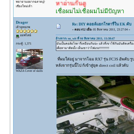
พยายามอยากฉลาด@
เยอะแล้ว หาอ่านกันดู
เชียงใหม่เจ้า
เชื่อผมไม่เชื่อผมไม่มีปัญหา
Drager
Re: DIY คอยล์แยกโรตารี่ใน EK คับ
เจ้ายุทธภพ
«
ตอบ #52 เมื่อ:
05 สิงหาคม 2011, 23:27:04 »
ออฟไลน์
อ้างจาก: su_wit ที่ 04 สิงหาคม 2011, 11:38:47
กระทู้: 1,371
มันเป็นคอล์ยโรตารี่เหมือนกันน่ะ แล้วที่เขาใช้กันมันติดเครื
เผื่อหามาติดมั้ง เห็นเขาว่าไฟแรง!!!!!!!!!!!
ที่ผมใส่อยู่ มาจากโฉม RX7 รุ่น FC3S อัพคับ รูป
หลังจากรุ่นนี้ไป ก้เข้าสู่ยุค direct coil แล้วคับ
WAZA Cover of skills