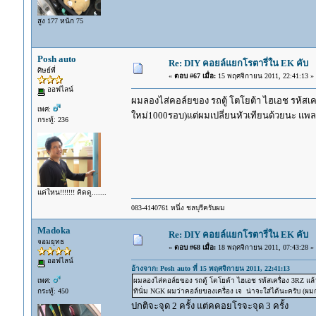
สูง 177 หนัก 75
Posh auto
Re: DIY คอยล์แยกโรตารี่ใน EK คับ
ศิษย์พี่
«
ตอบ #67 เมื่อ:
15 พฤศจิกายน 2011, 22:41:13 »
ออฟไลน์
ผมลองไส่คอล์ยของ รถตู้ โตโยต้า ไฮเอช รห้สเครื
เพศ:
ใหม่1000รอบ)แต่ผมเปลี่ยนหัวเทียนด้วยนะ แพลท
กระทู้: 236
แค่ใหน!!!!!!! คิดดู.......
083-4140761 หนึ่ง ชลบุรีครับผม
Madoka
Re: DIY คอยล์แยกโรตารี่ใน EK คับ
จอมยุทธ
«
ตอบ #68 เมื่อ:
18 พฤศจิกายน 2011, 07:43:28 »
ออฟไลน์
อ้างจาก: Posh auto ที่ 15 พฤศจิกายน 2011, 22:41:13
เพศ:
ผมลองไส่คอล์ยของ รถตู้ โตโยต้า ไฮเอช รห้สเครื่อง 3RZ แล้
กระทู้: 450
ทินั่ม NGK ผมว่าคอล์ยของเครื่อง เจ น่าจะใส่ได้นะครับ (ผ
ปกติจะจุด 2 ครั้ง แต่คคอยโรจะจุด 3 ครั้ง