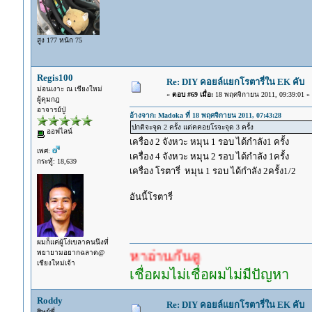
สูง 177 หนัก 75
Regis100
Re: DIY คอยล์แยกโรตารี่ใน EK คับ
ม่อนเงาะ ณ เชียงใหม่
«
ตอบ #69 เมื่อ:
18 พฤศจิกายน 2011, 09:39:01 »
ผู้คุมกฎ
อาจารย์ปู่
อ้างจาก: Madoka ที่ 18 พฤศจิกายน 2011, 07:43:28
ปกติจะจุด 2 ครั้ง แต่คคอยโรจะจุด 3 ครั้ง
ออฟไลน์
เครื่อง 2 จังหวะ หมุน 1 รอบ ได้กำลัง1 ครั้ง
เพศ:
เครื่อง 4 จังหวะ หมุน 2 รอบ ได้กำลัง 1ครั้ง
กระทู้: 18,639
เครื่อง โรตารี่ หมุน 1 รอบ ได้กำลัง 2ครั้ง1/2
อันนี้โรตารี่
ผมก็แค่ผู้โง่เขลาคนนึงที่
พยายามอยากฉลาด@
เยอะแล้ว หาอ่านกันดู
เชียงใหม่เจ้า
เชื่อผมไม่เชื่อผมไม่มีปัญหา
Roddy
Re: DIY คอยล์แยกโรตารี่ใน EK คับ
ศิษย์พี่