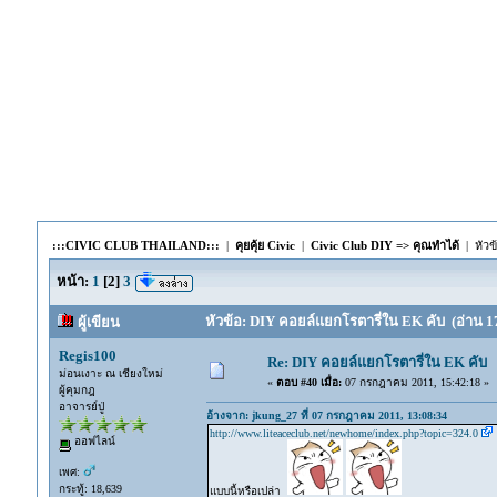
:::CIVIC CLUB THAILAND:::
|
คุยคุ้ย Civic
|
Civic Club DIY => คุณทำได้
| หัวข
หน้า:
1
[
2
]
3
หัวข้อ: DIY คอยล์แยกโรตารี่ใน EK คับ (อ่าน 17
ผู้เขียน
Regis100
Re: DIY คอยล์แยกโรตารี่ใน EK คับ
ม่อนเงาะ ณ เชียงใหม่
«
ตอบ #40 เมื่อ:
07 กรกฎาคม 2011, 15:42:18 »
ผู้คุมกฎ
อาจารย์ปู่
อ้างจาก: jkung_27 ที่ 07 กรกฎาคม 2011, 13:08:34
http://www.liteaceclub.net/newhome/index.php?topic=324.0
ออฟไลน์
เพศ:
กระทู้: 18,639
แบบนี้หรือเปล่า