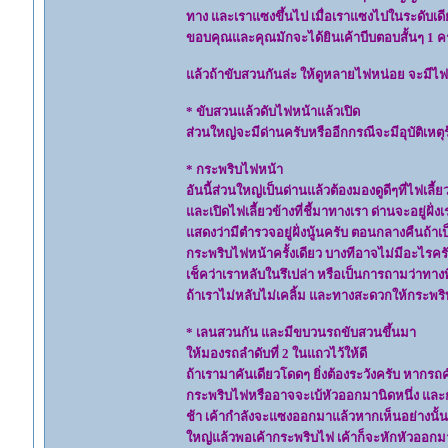
ทาง และเราแซงขึ้นไป เมื่อเราแซงไปในระดับเดีย
ขอบคุณและคุณมักจะได้ยินเค้าบีบตอบสั้นๆ 1 ครั
แล้วถ้าขับสวนกันล่ะ ให้ดูหลายไฟหน่อย จะมีไฟ
* ขับสวนแล้วดับไฟหน้าแล้วเปิด
ส่วนใหญ่จะมีด่านครับหรืออีกกรณีจะมีอุบัติเหตุร
* กระพริบไฟหน้า
อันนี้ส่วนใหญ่เป็นด่านแล้วต้องมองดูดีๆที่ไฟเลี
และเปิดไฟเลี้ยวข้างที่ชี้มาทางเรา ด่านจะอยู่ฝั่งเร
แสดงว่ามีตำรวจอยู่ฝั่งนู้นครับ ตอนกลางคืนถ้
กระพริบไฟหน้าครั้งเดียว บางทีอาจไม่มีอะไรคร
เช็คว่าเราหลับในรึเปล่า หรือเป็นการถามว่าทางท
ถ้าเราไม่หลับไม่เคลิ้ม และทางสะดวกให้กระพร
* เลนสวนกัน และมีขบวนรถขับสวนขึ้นมา
ให้มองรถลำดับที่ 2 ในแถวไว้ให้ดี
ถ้าเรามาคันเดียวโดดๆ ยิ่งต้องระวังครับ หากรถ
กระพริบไฟหรืออาจจะเบ้หัวออกมานิดหนึ่ง แล
ช้า เค้ากำลังจะแซงออกมาแล้วหากเห็นอย่างนั้น
ใหญ่แล้วพอเค้ากระพริบไฟ เค้าก็จะหักหัวออกมา