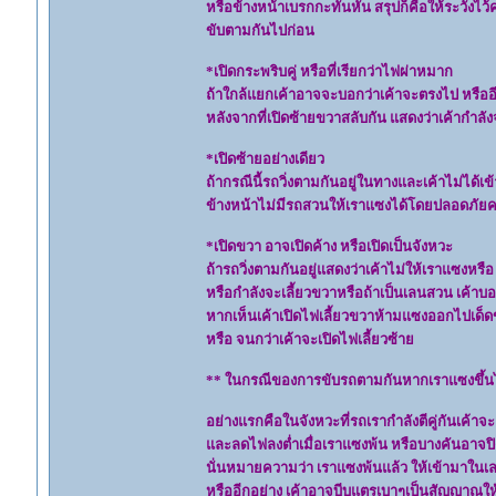
หรือข้างหน้าเบรกกะทันหัน สรุปก็คือให้ระวังไว้ค
ขับตามกันไปก่อน
*เปิดกระพริบคู่ หรือที่เรียกว่าไฟผ่าหมาก
ถ้าใกล้แยกเค้าอาจจะบอกว่าเค้าจะตรงไป หรืออีกน
หลังจากที่เปิดซ้ายขวาสลับกัน แสดงว่าเค้ากำลัง
*เปิดซ้ายอย่างเดียว
ถ้ากรณีนี้รถวิ่งตามกันอยู่ในทางและเค้าไม่ได้
ข้างหน้าไม่มีรถสวนให้เราแซงได้โดยปลอดภัยค
*เปิดขวา อาจเปิดค้าง หรือเปิดเป็นจังหวะ
ถ้ารถวิ่งตามกันอยู่แสดงว่าเค้าไม่ให้เราแซงหร
หรือกำลังจะเลี้ยวขวาหรือถ้าเป็นเลนสวน เค้าบอ
หากเห็นเค้าเปิดไฟเลี้ยวขวาห้ามแซงออกไปเด็
หรือ จนกว่าเค้าจะเปิดไฟเลี้ยวซ้าย
** ในกรณีของการขับรถตามกันหากเราแซงขึ้นไ
อย่างแรกคือในจังหวะที่รถเรากำลังตีคู่กันเค้าจ
และลดไฟลงต่ำเมื่อเราแซงพ้น หรือบางคันอาจ
นั่นหมายความว่า เราแซงพ้นแล้ว ให้เข้ามาในเลน
หรืออีกอย่าง เค้าอาจบีบแตรเบาๆเป็นสัญญาณให้ 1 