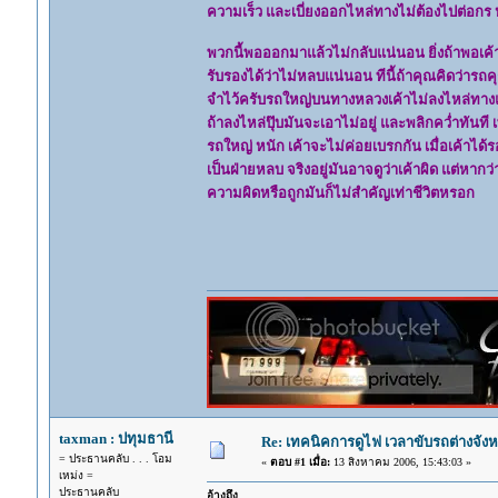
ความเร็ว และเบี่ยงออกไหล่ทางไม่ต้องไปต่อกร
พวกนี้พอออกมาแล้วไม่กลับแน่นอน ยิ่งถ้าพอเค้า
รับรองได้ว่าไม่หลบแน่นอน ทีนี้ถ้าคุณคิดว่ารถ
จำไว้ครับรถใหญ่บนทางหลวงเค้าไม่ลงไหล่ทาง
ถ้าลงไหล่ปุ๊บมันจะเอาไม่อยู่ และพลิกคว่ำทันที 
รถใหญ่ หนัก เค้าจะไม่ค่อยเบรกกัน เมื่อเค้าได้
เป็นฝ่ายหลบ จริงอยู่มันอาจดูว่าเค้าผิด แต่หากว่
ความผิดหรือถูกมันก็ไม่สำคัญเท่าชีวิตหรอก
taxman : ปทุมธานี
Re: เทคนิคการดูไฟ เวลาขับรถต่างจังห
= ประธานคลับ . . . โอม
«
ตอบ #1 เมื่อ:
13 สิงหาคม 2006, 15:43:03 »
เหม่ง =
ประธานคลับ
อ้างถึง