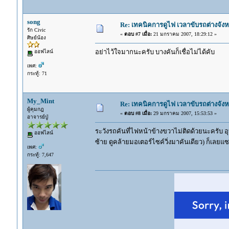
song
Re: เทคนิคการดูไฟ เวลาขับรถต่างจังห
รัก Civic
«
ตอบ #7 เมื่อ:
21 มกราคม 2007, 18:29:12 »
ศิษย์น้อง
อย่าไว้ใจมากนะครับ บางคันก็เชื่อไม่ได้คับ
ออฟไลน์
เพศ:
กระทู้: 71
My_Mint
Re: เทคนิคการดูไฟ เวลาขับรถต่างจังห
ผู้คุมกฎ
«
ตอบ #8 เมื่อ:
29 มกราคม 2007, 15:53:53 »
อาจารย์ปู่
ระวังรถคันที่ไฟหน้าข้างขวาไม่ติดด้วยนะครับ อุ
ออฟไลน์
ซ้าย ดูคล้ายมอเตอร์ไซค์วิ่งมาคันเดียว) ก็เลยแ
เพศ:
กระทู้: 7,647