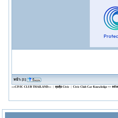
หน้า:
[
1
]
:::CIVIC CLUB THAILAND:::
|
คุยคุ้ย Civic
|
Civic Club Car Knowledge => คลังคว