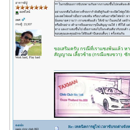
อาจารย์ปู่
** ในกรณีของการขับรถตามกันหากเราแซงขึ้นไปจนพ้นจะสัง
ออฟไลน์
อย่างแรกคือในจังหวะที่รถเรากำลังตีคู่กันเค้าจะเปิดไฟสูงให
และลดไฟลงต่ำเมื่อเราแซงพ้น หรือบางคันอาจปิดไฟหน้า ห
เพศ:
นั่นหมายความว่า เราแซงพ้นแล้ว ให้เข้ามาในเลนได้ แต่ถ้าเ
กระทู้: 23,937
หรืออีกอย่าง เค้าอาจบีบแตรเบาๆเป็นสัญญาณให้ 1 ทีก็ได้ แต่หล
ทาง และเราแซงขึ้นไป เมื่อเราแซงไปในระดับเดียวกับรถเค้า เร
ขอบคุณและคุณมักจะได้ยินเค้าบีบตอบสั้นๆ 1 ครั้งเช่นกัน
ขอเสริมครับ กรณ๊ที่เราแซงพ้นแล้ว 
สัญญาณ เลี้ยวซ้าย (กรณีแซงขวา) ซัก 1
Work hard, Play hard
oasis
Re: เทคนิคการดูไฟ เวลาขับรถต่างจังห
oasis civic club 063