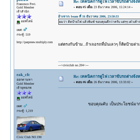
Re: เทคนิคการดูไฟ เวลาขับรถต่างจังห
Francesco Pevi.
«
ตอบ #5 เมื่อ:
23 ธันวาคม 2006, 15:24:14 »
Gold Member
เจ้าสำนัก
อ้างจาก: beam ที่ 16 ธันวาคม 2006, 23:50:33
ออฟไลน์
ผมว่า ติดป้ายไฟ แล้วพิมพ์ ขอบคุณดีกว่าครับ แฮ่ๆๆ เด๋วเค้า
เพศ:
กระทู้: 519
http://parpreaw.multiply.com
แต่ตรงกันข้าม...ถ้าเจอรถที่มันเลวๆ ก็ติดป้ายด่าเ
--->civicclub no.204<---
eak_cfc
Re: เทคนิคการดูไฟ เวลาขับรถต่างจังห
ออกตามหา
«
ตอบ #6 เมื่อ:
26 ธันวาคม 2006, 13:33:02 »
Gold Member
เจ้ายุทธภพ
ออฟไลน์
ขอบคุณคับ เป็นประโยชน์มาก
เพศ:
กระทู้: 1,219
Civic Club NO.190