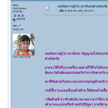
tton
เทคนิคการดูไฟ เวลาขับรถต่างจังหวัด
Gold Member
«
เมื่อ:
01 สิงหาคม 2006, 08:54:05 »
เจ้าสำนัก
ออฟไลน์
เพศ:
กระทู้: 504
เทคนิคการดูไฟ เวลาขับรถ สัญญาณไฟรถบรรท
Civic Club No.80
ต่างจังหวัด
อาจจะใช้ได้ในบางครั้งบางอย่างก็ใช้ไม่ได้กับ
ต้องระวังมันต้องแยกก่อนครับว่าเราขับตามกัน 
เอาที่ขับตามกันก่อน และรถบรรทุกอยู่ข้างหน้าเ
กรณีนี้เราจะมองเห็นแต่ไฟท้าย ให้สังเกตไฟเลี้ย
*เปิดซ้ายที ขวาที สลับกัน หมายความว่าให้ระวั
เค้าอาจจะเบรกหรือข้างหน้ามีปัญหา อาจมีด่าน มี