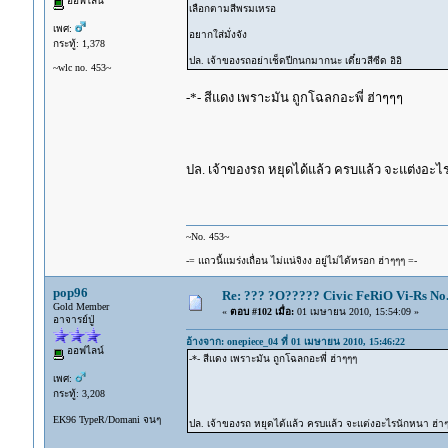
ออฟไลน์
เลือกตามสีพรมเหรอ
เพศ:
อยากใส่มั่งจัง
กระทู้: 1,378
ปล. เจ้าของรถอย่าเช็ดปีกนกมากนะ เดี๋ยวสีซีด อิอิ
~wlc no. 453~
-*- สีแดง เพราะมัน ถูกโฉลกอะพี่ ฮ่าๆๆๆ
ปล. เจ้าของรถ หยุดได้แล้ว ครบแล้ว จะแต่งอ
~No. 453~
-= แถวนี้แมร่งเถื่อน ไม่แน่จิงง อยู่ไม่ได้หรอก ฮ่าๆๆๆ =-
pop96
Re: ??? ?O????? Civic FeRiO Vi-Rs N
Gold Member
«
ตอบ #102 เมื่อ:
01 เมษายน 2010, 15:54:09 »
อาจารย์ปู่
อ้างจาก: onepiece_04 ที่ 01 เมษายน 2010, 15:46:22
ออฟไลน์
-*- สีแดง เพราะมัน ถูกโฉลกอะพี่ ฮ่าๆๆๆ
เพศ:
กระทู้: 3,208
EK96 TypeR/Domani จนๆ
ปล. เจ้าของรถ หยุดได้แล้ว ครบแล้ว จะแต่งอะไรนักหนา ฮ