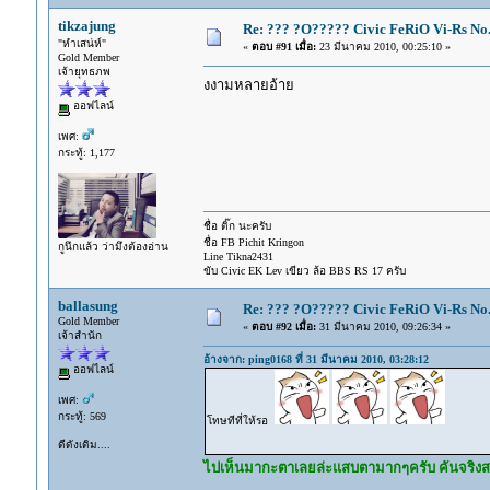
tikzajung
Re: ??? ?O????? Civic FeRiO Vi-Rs N
"หำเสน่ห์"
«
ตอบ #91 เมื่อ:
23 มีนาคม 2010, 00:25:10 »
Gold Member
เจ้ายุทธภพ
งงามหลายอ้าย
ออฟไลน์
เพศ:
กระทู้: 1,177
ชื่อ ติ๊ก นะครับ
ชื่อ FB Pichit Kringon
กูนึกแล้ว ว่ามึงต้องอ่าน
Line Tikna2431
ขับ Civic EK Lev เขียว ล้อ BBS RS 17 ครับ
ballasung
Re: ??? ?O????? Civic FeRiO Vi-Rs N
Gold Member
«
ตอบ #92 เมื่อ:
31 มีนาคม 2010, 09:26:34 »
เจ้าสำนัก
อ้างจาก: ping0168 ที่ 31 มีนาคม 2010, 03:28:12
ออฟไลน์
เพศ:
กระทู้: 569
โทษทีที่ให้รอ
ดีดังเดิม....
ไปเห็นมากะตาเลยล่ะแสบตามากๆครับ คันจริงสวยกว่