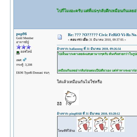
ไปกี่โมงอะครับ แต่ที่แน่ๆกลับดึกเหมือนกันเล
pop96
Re: ??? ?O????? Civic FeRiO Vi-Rs N
Gold Member
«
ตอบ #93 เมื่อ:
31 มีนาคม 2010, 09:37:05 »
อาจารย์ปู่
อ้างจาก: ballasung ที่ 31 มีนาคม 2010, 09:26:34
ออฟไลน์
ไปเห็นมากะตาเลยล่ะแสบตามากๆครับ คันจริงสวยกว่าในรูปเยอะ ไป
เพศ:
กระทู้: 3,208
เหมือนกันเลยอ่ากลับก่อนผมแป๊ปเดียวเอง แต่ท่าทางจะมาก
EK96 TypeR/Domani จนๆ
ใส่แล้วเหมือนกันไม่ใช่หรือ
อิอิ
อ้างจาก: ping0168 ที่ 31 มีนาคม 2010, 03:28:12
โทษทีที่ให้รอ