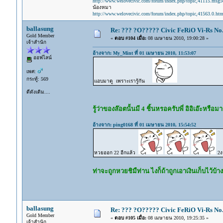
http://www.welovecivic.com/forum/index.php/topic,41115.msg
น้องหมา
http://www.welovecivic.com/forum/index.php/topic,41563.0.htm
ballasung
Re: ??? ?O????? Civic FeRiO Vi-Rs N
Gold Member
«
ตอบ #104 เมื่อ:
08 เมษายน 2010, 19:00:28 »
เจ้าสำนัก
อ้างจาก: My_Mint ที่ 01 เมษายน 2010, 11:53:07
ออฟไลน์
เพศ:
กระทู้: 569
แอบมาดู เพราะเรารู้กัน
ดีดังเดิม....
รู้ว่าของล๊อตนั้นมี 4 ชิ้นหรอครับพี่ อิอิเอ๊ะหรือ
อ้างจาก: ping0168 ที่ 01 เมษายน 2010, 15:54:52
หวยออก 22 อีกเเล้ว
2ง
ท่าจะถูกหวยชิมืท่าน ไงก็ถ้าถูกเอาเงินเก็บไว้บ้า
ballasung
Re: ??? ?O????? Civic FeRiO Vi-Rs N
Gold Member
«
ตอบ #105 เมื่อ:
08 เมษายน 2010, 19:25:35 »
เจ้าสำนัก