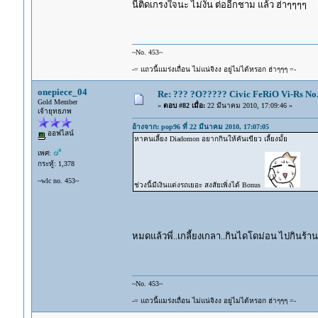
นี่ติดเกรงใจนะ ไม่งั้น ต่ออีกชาม แล้ว ฮ่าๆๆๆๆ
~No. 453~
-= แถวนี้แมร่งเถื่อน ไม่แน่จิงง อยู่ไม่ได้หรอก ฮ่าๆๆๆ =-
onepiece_04
Re: ??? ?O????? Civic FeRiO Vi-Rs N
Gold Member
«
ตอบ #82 เมื่อ:
22 มีนาคม 2010, 17:09:46 »
เจ้ายุทธภพ
อ้างจาก: pop96 ที่ 22 มีนาคม 2010, 17:07:05
ออฟไลน์
หาคนเลี้ยง Diadomon อยากกินให้คันเขียว เลี้ยงมั้ย
เพศ:
กระทู้: 1,378
~wlc no. 453~
ช่วงนี้มีเงินแต่งรถเยอะ สงสัยเพิ่งได้ Bonus
หมดแล้วพี่..เกลี้ยงเกลา..กินไดโดม่อน ไปกินร้าน
~No. 453~
-= แถวนี้แมร่งเถื่อน ไม่แน่จิงง อยู่ไม่ได้หรอก ฮ่าๆๆๆ =-