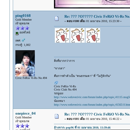
ping0168
Re: ??? ?O????? Civic FeRiO Vi-Rs N
Gold Member
«
ตอบ #100 เมื่อ:
01 เมษายน 2010, 15:23:30 »
เจ้ายุทธภพ
ออฟไลน์
เพศ:
กระทู้: 1,002
สิ่งที่ยากกว่าการ
"จากลา"
คือการทำตัวเป็น "คนธรรมดา" ที่ "ไม่รู้จักกัน"
Civic FeRio Vi-Rs No.494
Civic FeRio Vi-Rs
Civic Club No.494
รถนู่เอง
http://www.welovecivic.com/forum/index.php/topic,41115.msg
น้องหมา
http://www.welovecivic.com/forum/index.php/topic,41563.0.htm
onepiece_04
Re: ??? ?O????? Civic FeRiO Vi-Rs N
Gold Member
«
ตอบ #101 เมื่อ:
01 เมษายน 2010, 15:46:22 »
เจ้ายุทธภพ
อ้างจาก: pop96 ที่ 01 เมษายน 2010, 11:39:46