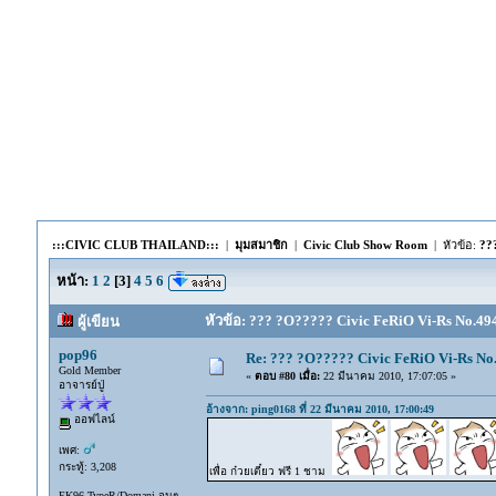
:::CIVIC CLUB THAILAND:::
|
มุมสมาชิก
|
Civic Club Show Room
| หัวข้อ:
??
หน้า:
1
2
[
3
]
4
5
6
หัวข้อ: ??? ?O????? Civic FeRiO Vi-Rs No.494
ผู้เขียน
pop96
Re: ??? ?O????? Civic FeRiO Vi-Rs N
Gold Member
«
ตอบ #80 เมื่อ:
22 มีนาคม 2010, 17:07:05 »
อาจารย์ปู่
อ้างจาก: ping0168 ที่ 22 มีนาคม 2010, 17:00:49
ออฟไลน์
เพศ:
กระทู้: 3,208
เพื่อ ก๋วยเตี๋ยว ฟรี 1 ชาม
EK96 TypeR/Domani จนๆ