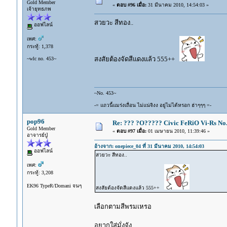
Gold Member
«
ตอบ #96 เมื่อ:
31 มีนาคม 2010, 14:54:03 »
เจ้ายุทธภพ
สวยวะ สีทอง..
ออฟไลน์
เพศ:
กระทู้: 1,378
สงสัยต้องจัดสีแดงแล้ว 555++
~wlc no. 453~
~No. 453~
-= แถวนี้แมร่งเถื่อน ไม่แน่จิงง อยู่ไม่ได้หรอก ฮ่าๆๆๆ =-
pop96
Re: ??? ?O????? Civic FeRiO Vi-Rs N
Gold Member
«
ตอบ #97 เมื่อ:
01 เมษายน 2010, 11:39:46 »
อาจารย์ปู่
อ้างจาก: onepiece_04 ที่ 31 มีนาคม 2010, 14:54:03
ออฟไลน์
สวยวะ สีทอง..
เพศ:
กระทู้: 3,208
EK96 TypeR/Domani จนๆ
สงสัยต้องจัดสีแดงแล้ว 555++
เลือกตามสีพรมเหรอ
อยากใส่มั่งจัง