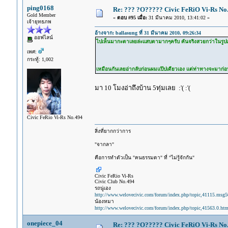
ping0168
Re: ??? ?O????? Civic FeRiO Vi-Rs N
Gold Member
«
ตอบ #95 เมื่อ:
31 มีนาคม 2010, 13:41:02 »
เจ้ายุทธภพ
อ้างจาก: ballasung ที่ 31 มีนาคม 2010, 09:26:34
ออฟไลน์
ไปเห็นมากะตาเลยล่ะแสบตามากๆครับ คันจริงสวยกว่าในรูปเยอะ ไป
เพศ:
กระทู้: 1,002
เหมือนกันเลยอ่ากลับก่อนผมแป๊ปเดียวเอง แต่ท่าทางจะมาก
มา 10 โมงอ่าถึงบ้าน 5ทุ่มเลย :'( :'(
Civic FeRio Vi-Rs No.494
สิ่งที่ยากกว่าการ
"จากลา"
คือการทำตัวเป็น "คนธรรมดา" ที่ "ไม่รู้จักกัน"
Civic FeRio Vi-Rs
Civic Club No.494
รถนู่เอง
http://www.welovecivic.com/forum/index.php/topic,41115.msg
น้องหมา
http://www.welovecivic.com/forum/index.php/topic,41563.0.htm
onepiece_04
Re: ??? ?O????? Civic FeRiO Vi-Rs N