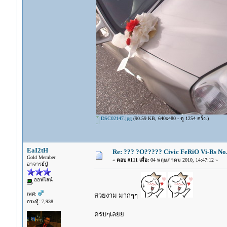
DSC02147.jpg
(90.59 KB, 640x480 - ดู 1254 ครั้ง.)
EaI2tH
Re: ??? ?O????? Civic FeRiO Vi-Rs N
Gold Member
«
ตอบ #111 เมื่อ:
04 พฤษภาคม 2010, 14:47:12 »
อาจารย์ปู่
ออฟไลน์
เพศ:
สวยงาม มากๆๆ
กระทู้: 7,938
ครบๆเลยย