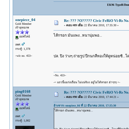
EK96 TypeR/Do
onepiece_04
Re: ??? ?O????? Civic FeRiO Vi-Rs N
Gold Member
«
ตอบ #89 เมื่อ:
22 มีนาคม 2010, 17:35:30 »
เจ้ายุทธภพ
ไส้กรอก มันแพง...หนานุ่มพอ...
ออฟไลน์
เพศ:
กระทู้: 1,378
ปล. ปิง ว่างๆ ถ่ายรูป ปีกนกสีทองให้ดูหน่อยซิ...
~wlc no. 453~
~No. 453~
-= แถวนี้แมร่งเถื่อน ไม่แน่จิงง อยู่ไม่ได้หรอก ฮ่าๆๆๆ =-
ping0168
Re: ??? ?O????? Civic FeRiO Vi-Rs N
Gold Member
«
ตอบ #90 เมื่อ:
22 มีนาคม 2010, 17:44:21 »
เจ้ายุทธภพ
อ้างจาก: onepiece_04 ที่ 22 มีนาคม 2010, 17:35:30
ออฟไลน์
ไส้กรอก มันแพง...หนานุ่มพอ...
เพศ:
กระทู้: 1,002