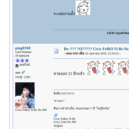
จะแต่งงานมั้ง
EK96 TypeR/Do
ping0168
Re: ??? ?O????? Civic FeRiO Vi-Rs N
Gold Member
«
ตอบ #103 เมื่อ:
01 เมษายน 2010, 15:54:52 »
เจ้ายุทธภพ
ออฟไลน์
เพศ:
หวยออก 22 อีกเเล้ว
กระทู้: 1,002
สิ่งที่ยากกว่าการ
"จากลา"
คือการทำตัวเป็น "คนธรรมดา" ที่ "ไม่รู้จักกัน"
Civic FeRio Vi-Rs No.494
Civic FeRio Vi-Rs
Civic Club No.494
รถนู่เอง