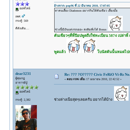
อ้างจาก: pop96 ที่ 22 มีนาคม 2010, 17:07:05
ออฟไลน์
หาคนเลี้ยง Diadomon อยากกินให้คันเขียว เลี้ยงมั้ย
เพศ:
กระทู้: 569
ดีดังเดิม....
ช่วงนี้มีเงินแต่งรถเยอะ สงสัยเพิ่งได้ Bonus
คันเขียวๆที่พี่ป๊อปพูดถึงใช่ทะเบียน 5874 เปล่าพี
พูดแล้ว
โบนัสคันนั้นหมดไปกะเ
dear3231
Re: ??? ?O????? Civic FeRiO Vi-Rs N
ผู้คุมกฎ
«
ตอบ #106 เมื่อ:
17 เมษายน 2010, 22:42:52 »
อาจารย์ปู่
ออฟไลน์
ช่วงล่างเนียสุดๆเลยครับ อยากได้บ้าง
กระทู้: 2,382