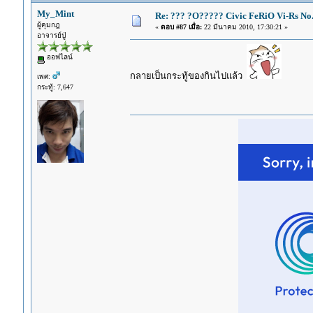
My_Mint
Re: ??? ?O????? Civic FeRiO Vi-Rs N
ผู้คุมกฎ
«
ตอบ #87 เมื่อ:
22 มีนาคม 2010, 17:30:21 »
อาจารย์ปู่
ออฟไลน์
กลายเป็นกระทู้ของกินไปแล้ว
เพศ:
กระทู้: 7,647