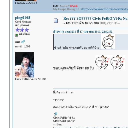
I ROCK COUPE !
EAT SLEEP
RACE
My Coupe Racing
>>
http://www.welovecivic.com/forum/index
ping0168
Re: ??? ?O????? Civic FeRiO Vi-Rs N
Gold Member
«
ตอบ #107 เมื่อ:
18 เมษายน 2010, 21:01:05 »
เจ้ายุทธภพ
อ้างจาก: dear3231 ที่ 17 เมษายน 2010, 22:42:52
ออฟไลน์
เพศ:
กระทู้: 1,002
ช่วงล่างเนียสุดๆเลยครับ อยากได้บ้าง
ขอบคุณครับพี่ จัดเลยครับ
Civic FeRio Vi-Rs No.494
สิ่งที่ยากกว่าการ
"จากลา"
คือการทำตัวเป็น "คนธรรมดา" ที่ "ไม่รู้จักกัน"
Civic FeRio Vi-Rs
Civic Club No.494
รถนู่เอง