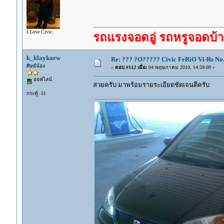
I Love Civic.
รถแรงจอดอู่ รถหรูจอดบ้าน
k_klaykaew
Re: ??? ?O????? Civic FeRiO Vi-Rs N
ศิษย์น้อง
«
ตอบ #112 เมื่อ:
04 พฤษภาคม 2010, 14:59:09 »
ออฟไลน์
สวยครับ มาพร้อมรายระเอียดชัดเจนดีครับ
กระทู้: 51