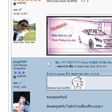
Welcome back นะครับ
ออฟไลน์
เพศ:
กระทู้: 23,937
Work hard, Play hard
ping0168
Re: ??? ?O????? Civic FeRiO Vi-Rs N
Gold Member
«
ตอบ #116 เมื่อ:
12 พฤษภาคม 2010, 06:11:44 »
เจ้ายุทธภพ
อ้างจาก: taxman ที่ 05 พฤษภาคม 2010, 17:12:20
ออฟไลน์
เพศ:
กระทู้: 1,002
Welcome back นะครับ
ขอบคุณครับเจ้
อัพเดดรูปครับ ไปพักบ้านเพื่อนที่ระยองมา