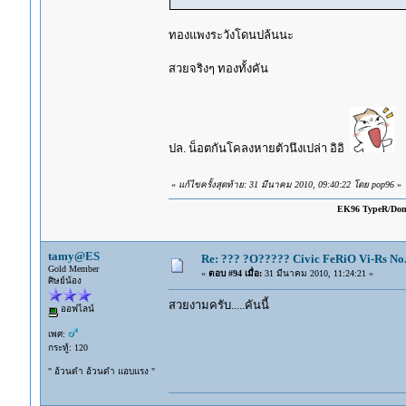
ทองแพงระวังโดนปล้นนะ
สวยจริงๆ ทองทั้งคัน
ปล. น็อตกันโคลงหายตัวนึงเปล่า อิอิ
«
แก้ไขครั้งสุดท้าย: 31 มีนาคม 2010, 09:40:22 โดย pop96
»
EK96 TypeR/Do
tamy@ES
Re: ??? ?O????? Civic FeRiO Vi-Rs N
Gold Member
«
ตอบ #94 เมื่อ:
31 มีนาคม 2010, 11:24:21 »
ศิษย์น้อง
สวยงามครับ.....คันนี้
ออฟไลน์
เพศ:
กระทู้: 120
" อ้วนดำ อ้วนดำ แอบแรง "