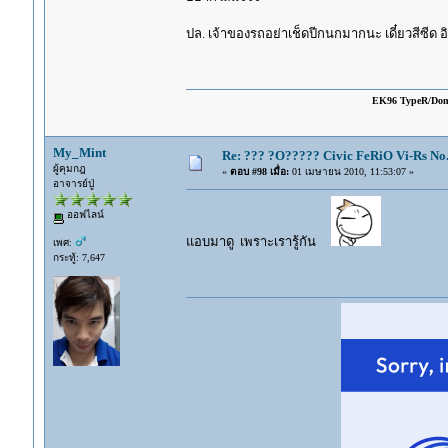
ปล. เจ้าของรถอย่าเช็ดปีกนกมากนะ เดี๋ยวสีซีด อิ
EK96 TypeR/Do
My_Mint
Re: ??? ?O????? Civic FeRiO Vi-Rs N
ผู้คุมกฎ
«
ตอบ #98 เมื่อ:
01 เมษายน 2010, 11:53:07 »
อาจารย์ปู่
ออฟไลน์
แอบมาดู เพราะเรารู้กัน
เพศ:
กระทู้: 7,647