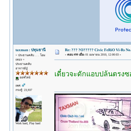
taxman : ปทุมธานี
Re: ??? ?O????? Civic FeRiO Vi-Rs N
«
ตอบ #99 เมื่อ:
01 เมษายน 2010, 12:00:03 »
= ประธานคลับ . . . โอม
เหม่ง =
ประธานคลับ
อาจารย์ปู่
เดี๋ยวจะดักแอบปล้นตร
ออฟไลน์
เพศ:
กระทู้: 23,937
Work hard, Play hard