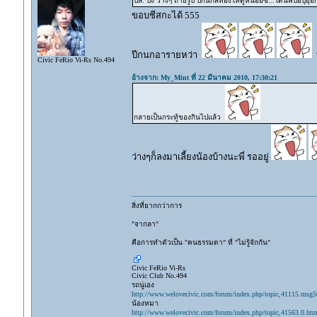
ปล. ปิง ว่างๆ ถ่ายรูป ปีกนกสีทองให้ดูหน่อยซิ...โดนพี่ป๊อปุ
ขอบชีสกะได้ 555
ปีกนกอารายหว่า
บ
Civic FeRio Vi-Rs No.494
อ้างจาก: My_Mint ที่ 22 มีนาคม 2010, 17:30:21
กลายเป็นกระทู้ของกินไปแล้ว
ว่างๆก็ลงมาเลี้ยงน้องบ้างนะพี่ รออยู่
สิ่งที่ยากกว่าการ
"จากลา"
คือการทำตัวเป็น "คนธรรมดา" ที่ "ไม่รู้จักกัน"
Civic FeRio Vi-Rs
Civic Club No.494
รถนู่เอง
http://www.welovecivic.com/forum/index.php/topic,41115.msg
น้องหมา
http://www.welovecivic.com/forum/index.php/topic,41563.0.htm