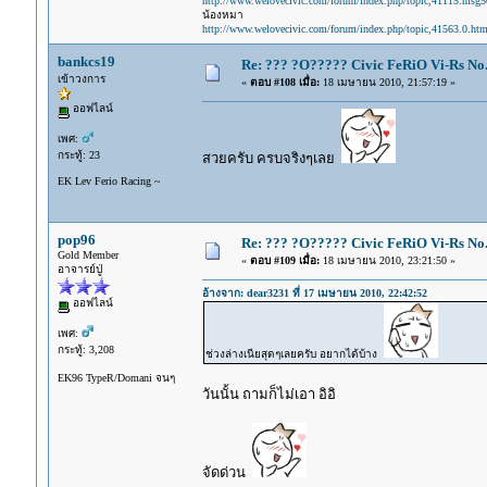
http://www.welovecivic.com/forum/index.php/topic,41115.msg
น้องหมา
http://www.welovecivic.com/forum/index.php/topic,41563.0.htm
bankcs19
Re: ??? ?O????? Civic FeRiO Vi-Rs N
เข้าวงการ
«
ตอบ #108 เมื่อ:
18 เมษายน 2010, 21:57:19 »
ออฟไลน์
เพศ:
กระทู้: 23
สวยครับ ครบจริงๆเลย
EK Lev Ferio Racing ~
pop96
Re: ??? ?O????? Civic FeRiO Vi-Rs N
Gold Member
«
ตอบ #109 เมื่อ:
18 เมษายน 2010, 23:21:50 »
อาจารย์ปู่
อ้างจาก: dear3231 ที่ 17 เมษายน 2010, 22:42:52
ออฟไลน์
เพศ:
กระทู้: 3,208
ช่วงล่างเนียสุดๆเลยครับ อยากได้บ้าง
EK96 TypeR/Domani จนๆ
วันนั้น ถามก็ไม่เอา อิอิ
จัดด่วน