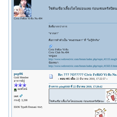
ใช่คันเขียวเลี้ยงไดโดม่อนเลย ก่อนเซนทรัลปิ
Civic FeRio Vi-Rs No.494
สิ่งที่ยากกว่าการ
"จากลา"
คือการทำตัวเป็น "คนธรรมดา" ที่ "ไม่รู้จักกัน"
Civic FeRio Vi-Rs
Civic Club No.494
รถนู่เอง
http://www.welovecivic.com/forum/index.php/topic,41115.msg
น้องหมา
http://www.welovecivic.com/forum/index.php/topic,41563.0.htm
pop96
Re: ??? ?O????? Civic FeRiO Vi-Rs N
Gold Member
«
ตอบ #85 เมื่อ:
22 มีนาคม 2010, 17:22:57 »
อาจารย์ปู่
อ้างจาก: ping0168 ที่ 22 มีนาคม 2010, 17:20:42
ออฟไลน์
เพศ:
กระทู้: 3,208
ใช่คันเขียวเลี้ยงไดโดม่อนเลย ก่อนเซนทรัลปิดนะ
EK96 TypeR/Domani จนๆ