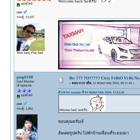
Welcome back นะครับ
ออฟไลน์
เพศ:
กระทู้: 23,937
Work hard, Play hard
ping0168
Re: ??? ?O????? Civic FeRiO Vi-Rs N
Gold Member
«
ตอบ #116 เมื่อ:
12 พฤษภาคม 2010, 06:11:44 »
เจ้ายุทธภพ
อ้างจาก: taxman ที่ 05 พฤษภาคม 2010, 17:12:20
ออฟไลน์
เพศ:
กระทู้: 1,002
Welcome back นะครับ
ขอบคุณครับเจ้
อัพเดดรูปครับ ไปพักบ้านเพื่อนที่ระยองมา