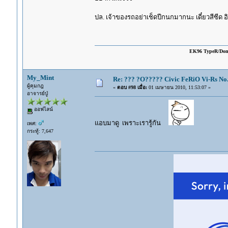
ปล. เจ้าของรถอย่าเช็ดปีกนกมากนะ เดี๋ยวสีซีด อิ
EK96 TypeR/Do
My_Mint
Re: ??? ?O????? Civic FeRiO Vi-Rs N
ผู้คุมกฎ
«
ตอบ #98 เมื่อ:
01 เมษายน 2010, 11:53:07 »
อาจารย์ปู่
ออฟไลน์
แอบมาดู เพราะเรารู้กัน
เพศ:
กระทู้: 7,647