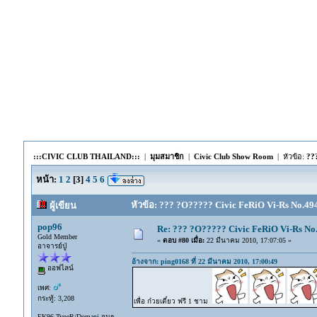
:::CIVIC CLUB THAILAND:::
|
มุมสมาชิก
|
Civic Club Show Room
| หัวข้อ:
??
หน้า:
1
2
[
3
]
4
5
6
หัวข้อ: ??? ?O????? Civic FeRiO Vi-Rs No.494
ผู้เขียน
pop96
Re: ??? ?O????? Civic FeRiO Vi-Rs N
Gold Member
«
ตอบ #80 เมื่อ:
22 มีนาคม 2010, 17:07:05 »
อาจารย์ปู่
อ้างจาก: ping0168 ที่ 22 มีนาคม 2010, 17:00:49
ออฟไลน์
เพศ:
กระทู้: 3,208
เพื่อ ก๋วยเตี๋ยว ฟรี 1 ชาม
EK96 TypeR/Domani จนๆ