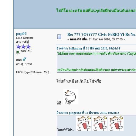
ไปกี่โมงอะครับ แต่ที่แน่ๆกลับดึกเหมือนกันเล
pop96
Re: ??? ?O????? Civic FeRiO Vi-Rs N
Gold Member
«
ตอบ #93 เมื่อ:
31 มีนาคม 2010, 09:37:05 »
อาจารย์ปู่
อ้างจาก: ballasung ที่ 31 มีนาคม 2010, 09:26:34
ออฟไลน์
ไปเห็นมากะตาเลยล่ะแสบตามากๆครับ คันจริงสวยกว่าในรูปเยอะ ไป
เพศ:
กระทู้: 3,208
เหมือนกันเลยอ่ากลับก่อนผมแป๊ปเดียวเอง แต่ท่าทางจะมาก
EK96 TypeR/Domani จนๆ
ใส่แล้วเหมือนกันไม่ใช่หรือ
อิอิ
อ้างจาก: ping0168 ที่ 31 มีนาคม 2010, 03:28:12
โทษทีที่ให้รอ