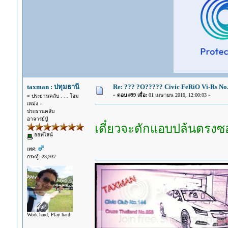
taxman : ปทุมธานี
Re: ??? ?O????? Civic FeRiO Vi-Rs N
«
ตอบ #99 เมื่อ:
01 เมษายน 2010, 12:00:03 »
= ประธานคลับ . . . โอม
เหม่ง =
ประธานคลับ
อาจารย์ปู่
เดี๋ยวจะดักแอบปล้นตร
ออฟไลน์
เพศ:
กระทู้: 23,937
Work hard, Play hard