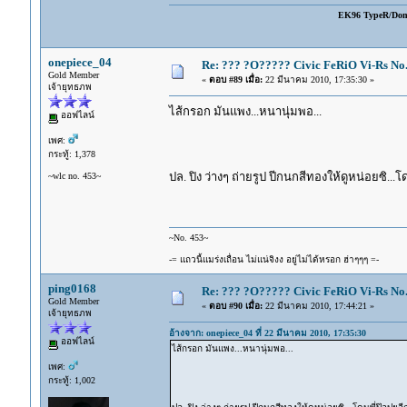
EK96 TypeR/Do
onepiece_04
Re: ??? ?O????? Civic FeRiO Vi-Rs N
Gold Member
«
ตอบ #89 เมื่อ:
22 มีนาคม 2010, 17:35:30 »
เจ้ายุทธภพ
ไส้กรอก มันแพง...หนานุ่มพอ...
ออฟไลน์
เพศ:
กระทู้: 1,378
ปล. ปิง ว่างๆ ถ่ายรูป ปีกนกสีทองให้ดูหน่อยซิ...
~wlc no. 453~
~No. 453~
-= แถวนี้แมร่งเถื่อน ไม่แน่จิงง อยู่ไม่ได้หรอก ฮ่าๆๆๆ =-
ping0168
Re: ??? ?O????? Civic FeRiO Vi-Rs N
Gold Member
«
ตอบ #90 เมื่อ:
22 มีนาคม 2010, 17:44:21 »
เจ้ายุทธภพ
อ้างจาก: onepiece_04 ที่ 22 มีนาคม 2010, 17:35:30
ออฟไลน์
ไส้กรอก มันแพง...หนานุ่มพอ...
เพศ:
กระทู้: 1,002