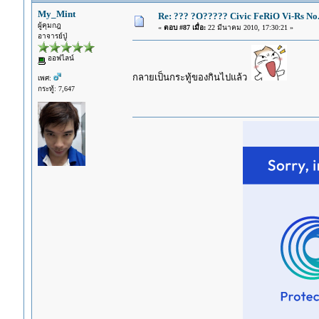
My_Mint
Re: ??? ?O????? Civic FeRiO Vi-Rs N
ผู้คุมกฎ
«
ตอบ #87 เมื่อ:
22 มีนาคม 2010, 17:30:21 »
อาจารย์ปู่
ออฟไลน์
กลายเป็นกระทู้ของกินไปแล้ว
เพศ:
กระทู้: 7,647