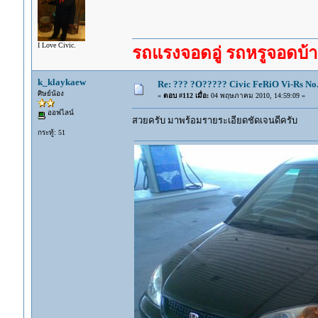
I Love Civic.
รถแรงจอดอู่ รถหรูจอดบ้าน
k_klaykaew
Re: ??? ?O????? Civic FeRiO Vi-Rs N
ศิษย์น้อง
«
ตอบ #112 เมื่อ:
04 พฤษภาคม 2010, 14:59:09 »
ออฟไลน์
สวยครับ มาพร้อมรายระเอียดชัดเจนดีครับ
กระทู้: 51