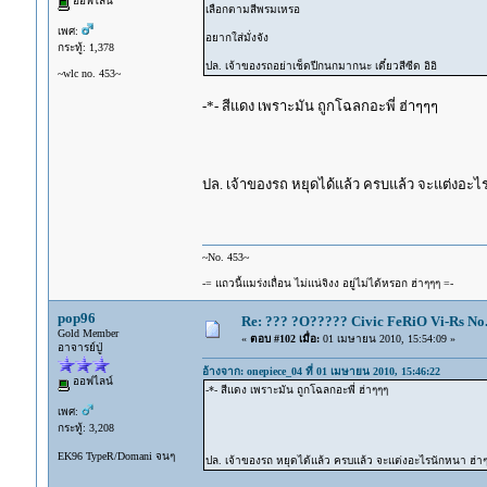
ออฟไลน์
เลือกตามสีพรมเหรอ
เพศ:
อยากใส่มั่งจัง
กระทู้: 1,378
ปล. เจ้าของรถอย่าเช็ดปีกนกมากนะ เดี๋ยวสีซีด อิอิ
~wlc no. 453~
-*- สีแดง เพราะมัน ถูกโฉลกอะพี่ ฮ่าๆๆๆ
ปล. เจ้าของรถ หยุดได้แล้ว ครบแล้ว จะแต่งอ
~No. 453~
-= แถวนี้แมร่งเถื่อน ไม่แน่จิงง อยู่ไม่ได้หรอก ฮ่าๆๆๆ =-
pop96
Re: ??? ?O????? Civic FeRiO Vi-Rs N
Gold Member
«
ตอบ #102 เมื่อ:
01 เมษายน 2010, 15:54:09 »
อาจารย์ปู่
อ้างจาก: onepiece_04 ที่ 01 เมษายน 2010, 15:46:22
ออฟไลน์
-*- สีแดง เพราะมัน ถูกโฉลกอะพี่ ฮ่าๆๆๆ
เพศ:
กระทู้: 3,208
EK96 TypeR/Domani จนๆ
ปล. เจ้าของรถ หยุดได้แล้ว ครบแล้ว จะแต่งอะไรนักหนา ฮ