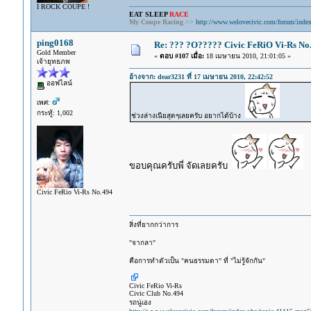
I ROCK COUPE !
EAT SLEEP
RACE
My Coupe Racing
>>
http://www.welovecivic.com/forum/index
ping0168
Re: ??? ?O????? Civic FeRiO Vi-Rs N
Gold Member
«
ตอบ #107 เมื่อ:
18 เมษายน 2010, 21:01:05 »
เจ้ายุทธภพ
อ้างจาก: dear3231 ที่ 17 เมษายน 2010, 22:42:52
ออฟไลน์
เพศ:
กระทู้: 1,002
ช่วงล่างเนียสุดๆเลยครับ อยากได้บ้าง
ขอบคุณครับพี่ จัดเลยครับ
Civic FeRio Vi-Rs No.494
สิ่งที่ยากกว่าการ
"จากลา"
คือการทำตัวเป็น "คนธรรมดา" ที่ "ไม่รู้จักกัน"
Civic FeRio Vi-Rs
Civic Club No.494
รถนู่เอง