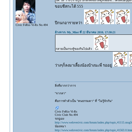
ปล. ปิง ว่างๆ ถ่ายรูป ปีกนกสีทองให้ดูหน่อยซิ...โดนพี่ป๊อปุ
ขอบชีสกะได้ 555
ปีกนกอารายหว่า
บ
Civic FeRio Vi-Rs No.494
อ้างจาก: My_Mint ที่ 22 มีนาคม 2010, 17:30:21
กลายเป็นกระทู้ของกินไปแล้ว
ว่างๆก็ลงมาเลี้ยงน้องบ้างนะพี่ รออยู่
สิ่งที่ยากกว่าการ
"จากลา"
คือการทำตัวเป็น "คนธรรมดา" ที่ "ไม่รู้จักกัน"
Civic FeRio Vi-Rs
Civic Club No.494
รถนู่เอง
http://www.welovecivic.com/forum/index.php/topic,41115.msg
น้องหมา
http://www.welovecivic.com/forum/index.php/topic,41563.0.htm