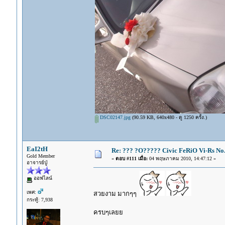
DSC02147.jpg
(90.59 KB, 640x480 - ดู 1250 ครั้ง.)
EaI2tH
Re: ??? ?O????? Civic FeRiO Vi-Rs N
Gold Member
«
ตอบ #111 เมื่อ:
04 พฤษภาคม 2010, 14:47:12 »
อาจารย์ปู่
ออฟไลน์
เพศ:
สวยงาม มากๆๆ
กระทู้: 7,938
ครบๆเลยย