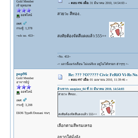
Gold Member
«
ตอบ #96 เมื่อ:
31 มีนาคม 2010, 14:54:03 »
เจ้ายุทธภพ
สวยวะ สีทอง..
ออฟไลน์
เพศ:
กระทู้: 1,378
สงสัยต้องจัดสีแดงแล้ว 555++
~wlc no. 453~
~No. 453~
-= แถวนี้แมร่งเถื่อน ไม่แน่จิงง อยู่ไม่ได้หรอก ฮ่าๆๆๆ =-
pop96
Re: ??? ?O????? Civic FeRiO Vi-Rs N
Gold Member
«
ตอบ #97 เมื่อ:
01 เมษายน 2010, 11:39:46 »
อาจารย์ปู่
อ้างจาก: onepiece_04 ที่ 31 มีนาคม 2010, 14:54:03
ออฟไลน์
สวยวะ สีทอง..
เพศ:
กระทู้: 3,208
EK96 TypeR/Domani จนๆ
สงสัยต้องจัดสีแดงแล้ว 555++
เลือกตามสีพรมเหรอ
อยากใส่มั่งจัง