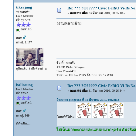
tikzajung
Re: ??? ?O????? Civic FeRiO Vi-Rs N
"หำเสน่ห์"
«
ตอบ #91 เมื่อ:
23 มีนาคม 2010, 00:25:10 »
Gold Member
เจ้ายุทธภพ
งงามหลายอ้าย
ออฟไลน์
เพศ:
กระทู้: 1,177
ชื่อ ติ๊ก นะครับ
ชื่อ FB Pichit Kringon
กูนึกแล้ว ว่ามึงต้องอ่าน
Line Tikna2431
ขับ Civic EK Lev เขียว ล้อ BBS RS 17 ครับ
ballasung
Re: ??? ?O????? Civic FeRiO Vi-Rs N
Gold Member
«
ตอบ #92 เมื่อ:
31 มีนาคม 2010, 09:26:34 »
เจ้าสำนัก
อ้างจาก: ping0168 ที่ 31 มีนาคม 2010, 03:28:12
ออฟไลน์
เพศ:
กระทู้: 569
โทษทีที่ให้รอ
ดีดังเดิม....
ไปเห็นมากะตาเลยล่ะแสบตามากๆครับ คันจริงสวยกว่