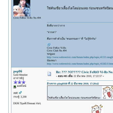
ใช่คันเขียวเลี้ยงไดโดม่อนเลย ก่อนเซนทรัลปิ
Civic FeRio Vi-Rs No.494
สิ่งที่ยากกว่าการ
"จากลา"
คือการทำตัวเป็น "คนธรรมดา" ที่ "ไม่รู้จักกัน"
Civic FeRio Vi-Rs
Civic Club No.494
รถนู่เอง
http://www.welovecivic.com/forum/index.php/topic,41115.msg
น้องหมา
http://www.welovecivic.com/forum/index.php/topic,41563.0.htm
pop96
Re: ??? ?O????? Civic FeRiO Vi-Rs N
Gold Member
«
ตอบ #85 เมื่อ:
22 มีนาคม 2010, 17:22:57 »
อาจารย์ปู่
อ้างจาก: ping0168 ที่ 22 มีนาคม 2010, 17:20:42
ออฟไลน์
เพศ:
กระทู้: 3,208
ใช่คันเขียวเลี้ยงไดโดม่อนเลย ก่อนเซนทรัลปิดนะ
EK96 TypeR/Domani จนๆ