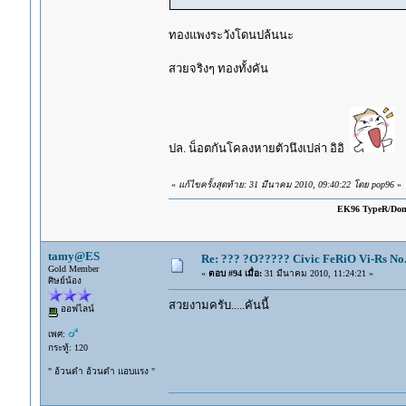
ทองแพงระวังโดนปล้นนะ
สวยจริงๆ ทองทั้งคัน
ปล. น็อตกันโคลงหายตัวนึงเปล่า อิอิ
«
แก้ไขครั้งสุดท้าย: 31 มีนาคม 2010, 09:40:22 โดย pop96
»
EK96 TypeR/Do
tamy@ES
Re: ??? ?O????? Civic FeRiO Vi-Rs N
Gold Member
«
ตอบ #94 เมื่อ:
31 มีนาคม 2010, 11:24:21 »
ศิษย์น้อง
สวยงามครับ.....คันนี้
ออฟไลน์
เพศ:
กระทู้: 120
" อ้วนดำ อ้วนดำ แอบแรง "