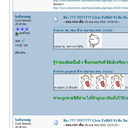
http://www.welovecivic.com/forum/index.php/topic,41115.msg
น้องหมา
http://www.welovecivic.com/forum/index.php/topic,41563.0.htm
ballasung
Re: ??? ?O????? Civic FeRiO Vi-Rs N
Gold Member
«
ตอบ #104 เมื่อ:
08 เมษายน 2010, 19:00:28 »
เจ้าสำนัก
อ้างจาก: My_Mint ที่ 01 เมษายน 2010, 11:53:07
ออฟไลน์
เพศ:
กระทู้: 569
แอบมาดู เพราะเรารู้กัน
ดีดังเดิม....
รู้ว่าของล๊อตนั้นมี 4 ชิ้นหรอครับพี่ อิอิเอ๊ะหรือ
อ้างจาก: ping0168 ที่ 01 เมษายน 2010, 15:54:52
หวยออก 22 อีกเเล้ว
2ง
ท่าจะถูกหวยชิมืท่าน ไงก็ถ้าถูกเอาเงินเก็บไว้บ้า
ballasung
Re: ??? ?O????? Civic FeRiO Vi-Rs N
Gold Member
«
ตอบ #105 เมื่อ:
08 เมษายน 2010, 19:25:35 »
เจ้าสำนัก