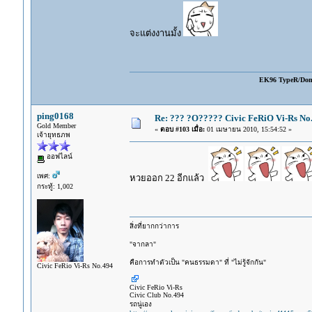
จะแต่งงานมั้ง
EK96 TypeR/Do
ping0168
Re: ??? ?O????? Civic FeRiO Vi-Rs N
Gold Member
«
ตอบ #103 เมื่อ:
01 เมษายน 2010, 15:54:52 »
เจ้ายุทธภพ
ออฟไลน์
เพศ:
หวยออก 22 อีกเเล้ว
กระทู้: 1,002
สิ่งที่ยากกว่าการ
"จากลา"
คือการทำตัวเป็น "คนธรรมดา" ที่ "ไม่รู้จักกัน"
Civic FeRio Vi-Rs No.494
Civic FeRio Vi-Rs
Civic Club No.494
รถนู่เอง