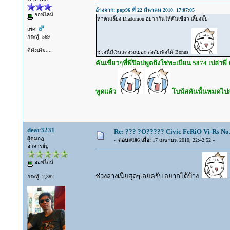
อ้างจาก: pop96 ที่ 22 มีนาคม 2010, 17:07:05
ออฟไลน์
หาคนเลี้ยง Diadomon อยากกินให้คันเขียว เลี้ยงมั้ย
เพศ:
กระทู้: 569
ดีดังเดิม....
ช่วงนี้มีเงินแต่งรถเยอะ สงสัยเพิ่งได้ Bonus
คันเขียวๆที่พี่ป๊อปพูดถึงใช่ทะเบียน 5874 เปล่าพี
พูดแล้ว
โบนัสคันนั้นหมดไปกะเ
dear3231
Re: ??? ?O????? Civic FeRiO Vi-Rs N
ผู้คุมกฎ
«
ตอบ #106 เมื่อ:
17 เมษายน 2010, 22:42:52 »
อาจารย์ปู่
ออฟไลน์
ช่วงล่างเนียสุดๆเลยครับ อยากได้บ้าง
กระทู้: 2,382