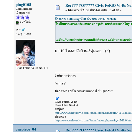
ping0168
Re: ??? ?O????? Civic FeRiO Vi-Rs N
Gold Member
«
ตอบ #95 เมื่อ:
31 มีนาคม 2010, 13:41:02 »
เจ้ายุทธภพ
อ้างจาก: ballasung ที่ 31 มีนาคม 2010, 09:26:34
ออฟไลน์
ไปเห็นมากะตาเลยล่ะแสบตามากๆครับ คันจริงสวยกว่าในรูปเยอะ ไป
เพศ:
กระทู้: 1,002
เหมือนกันเลยอ่ากลับก่อนผมแป๊ปเดียวเอง แต่ท่าทางจะมาก
มา 10 โมงอ่าถึงบ้าน 5ทุ่มเลย :'( :'(
Civic FeRio Vi-Rs No.494
สิ่งที่ยากกว่าการ
"จากลา"
คือการทำตัวเป็น "คนธรรมดา" ที่ "ไม่รู้จักกัน"
Civic FeRio Vi-Rs
Civic Club No.494
รถนู่เอง
http://www.welovecivic.com/forum/index.php/topic,41115.msg
น้องหมา
http://www.welovecivic.com/forum/index.php/topic,41563.0.htm
onepiece_04
Re: ??? ?O????? Civic FeRiO Vi-Rs N