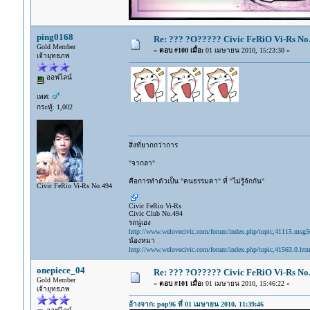
ping0168
Re: ??? ?O????? Civic FeRiO Vi-Rs N
Gold Member
«
ตอบ #100 เมื่อ:
01 เมษายน 2010, 15:23:30 »
เจ้ายุทธภพ
ออฟไลน์
เพศ:
กระทู้: 1,002
สิ่งที่ยากกว่าการ
"จากลา"
คือการทำตัวเป็น "คนธรรมดา" ที่ "ไม่รู้จักกัน"
Civic FeRio Vi-Rs No.494
Civic FeRio Vi-Rs
Civic Club No.494
รถนู่เอง
http://www.welovecivic.com/forum/index.php/topic,41115.msg
น้องหมา
http://www.welovecivic.com/forum/index.php/topic,41563.0.htm
onepiece_04
Re: ??? ?O????? Civic FeRiO Vi-Rs N
Gold Member
«
ตอบ #101 เมื่อ:
01 เมษายน 2010, 15:46:22 »
เจ้ายุทธภพ
อ้างจาก: pop96 ที่ 01 เมษายน 2010, 11:39:46