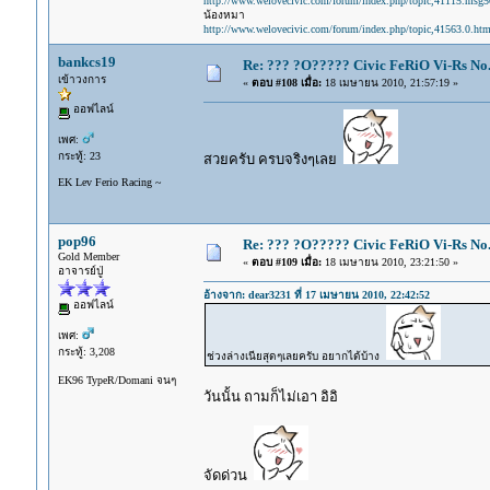
http://www.welovecivic.com/forum/index.php/topic,41115.msg
น้องหมา
http://www.welovecivic.com/forum/index.php/topic,41563.0.htm
bankcs19
Re: ??? ?O????? Civic FeRiO Vi-Rs N
เข้าวงการ
«
ตอบ #108 เมื่อ:
18 เมษายน 2010, 21:57:19 »
ออฟไลน์
เพศ:
กระทู้: 23
สวยครับ ครบจริงๆเลย
EK Lev Ferio Racing ~
pop96
Re: ??? ?O????? Civic FeRiO Vi-Rs N
Gold Member
«
ตอบ #109 เมื่อ:
18 เมษายน 2010, 23:21:50 »
อาจารย์ปู่
อ้างจาก: dear3231 ที่ 17 เมษายน 2010, 22:42:52
ออฟไลน์
เพศ:
กระทู้: 3,208
ช่วงล่างเนียสุดๆเลยครับ อยากได้บ้าง
EK96 TypeR/Domani จนๆ
วันนั้น ถามก็ไม่เอา อิอิ
จัดด่วน