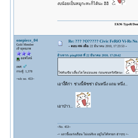
งบน้อยเป็นหมูกะทะก็ได้นะ อิอิ
EK96 TypeR/Do
onepiece_04
Re: ??? ?O????? Civic FeRiO Vi-Rs N
Gold Member
«
ตอบ #86 เมื่อ:
22 มีนาคม 2010, 17:23:53 »
เจ้ายุทธภพ
อ้างจาก: ping0168 ที่ 22 มีนาคม 2010, 17:20:42
ออฟไลน์
เพศ:
กระทู้: 1,378
ใช่คันเขียวเลี้ยงไดโดม่อนเลย ก่อนเซนทรัลปิดนะ
~wlc no. 453~
เอางี้ดีก่า ช่วงนี้พิซซ่า มันหนึ่ง แถม หนึ่ง...
เอาป่าว...
~No. 453~
-= แถวนี้แมร่งเถื่อน ไม่แน่จิงง อยู่ไม่ได้หรอก ฮ่าๆๆๆ =-