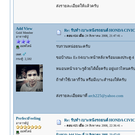
ส่งรายละเอียดให้แล้วครับ
Add View
Re: รับทำ เบาะหนังรถยนต์ HONDA CIVIC ท
Gold Member
«
ตอบ #24 เมื่อ:
24 สิงหาคม 2008, 21:47:41 »
อาจารย์ปู่
รบกวนหน่อยนะครับ
ออฟไลน์
เพศ:
ขอบ้างนะ Es 04เบาะหน้าหลัง พร้อมแผงประตู 4
กระทู้: 2,592
หมอนหน้าเจาะรูด้วยได้มั้ยครับ อยู่แถวไหนครั
ถ้าทำใช้เวลากี่วัน หรือมีเบาะสำรองให้ครับ
ส่งรายละเอียดมาที่
arch225@yahoo.com
PerfectFeeling
Re: รับทำ เบาะหนังรถยนต์ HONDA CIVIC ท
อาจารย์ปู่
«
ตอบ #25 เมื่อ:
24 สิงหาคม 2008, 22:36:41 »
ออฟไลน์
อ้างจาก: Add View ที่ 24 สิงหาคม 2008, 21:47:41