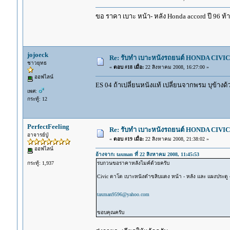
ขอ ราคา เบาะ หน้า- หลัง Honda accord ปี 96 ท้
jojoeck
Re: รับทำ เบาะหนังรถยนต์ HONDA CIVIC ท
ชาวยุทธ
«
ตอบ #18 เมื่อ:
22 สิงหาคม 2008, 16:27:00 »
ออฟไลน์
ES 04 ถ้าเปลี่ยนหนังแท้ เปลี่ยนจากพรม บุข้าง
เพศ:
กระทู้: 12
PerfectFeeling
Re: รับทำ เบาะหนังรถยนต์ HONDA CIVIC ท
อาจารย์ปู่
«
ตอบ #19 เมื่อ:
22 สิงหาคม 2008, 21:38:02 »
ออฟไลน์
อ้างจาก: taxman ที่ 22 สิงหาคม 2008, 11:45:53
กระทู้: 1,937
รบกวนขอราคาหลังไมค์ด้วยครับ
Civic ตาโต เบาะหนังดำขลิบแดง หน้า - หลัง และ แผงประตู
taxman9596@yahoo.com
ขอบคุณครับ