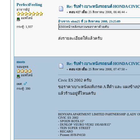
PerfectFeeling
Re: รับทำ เบาะหนังรถยนต์ HONDA CIVIC ท
อาจารย์ปู่
«
ตอบ #27 เมื่อ:
25 สิงหาคม 2008, 06:46:44 »
ออฟไลน์
อ้างจาก: ohm25 ที่ 24 สิงหาคม 2008, 23:25:09
กระทู้: 1,937
ES01หน้าหลังรบกวนขอราคาด้วยคับ
ส่งรายละเอียดให้แล้วครับ
mots
Re: รับทำ เบาะหนังรถยนต์ HONDA CIVIC ท
จอมยุทธ
«
ตอบ #28 เมื่อ:
25 สิงหาคม 2008, 07:47:50 »
ออฟไลน์
Civic ES 2002 ครับ
เพศ:
ขอราคาเบาะหนังแท้เกรด A สีดำ และ แผงข้างป
กระทู้: 390
แล้วร้านอยู่ที่ไหนครับ
BENYAPA APARTMENT LIMITED PARTNERSHIP (LADY ON
CIVIC ES 2002
- SPOON ROTA 15"
- DUNLOP VEURO VE302 195/60/R15"
- TEIN SUPER STREET
- RECARO
- Pioneer AVH-P4150