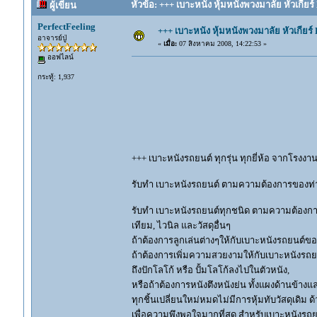
หัวข้อ: +++ เบาะหนัง หุ้มหนังพวงมาลัย หัวเกียร
ผู้เขียน
PerfectFeeling
+++ เบาะหนัง หุ้มหนังพวงมาลัย หัวเกียร
อาจารย์ปู่
«
เมื่อ:
07 สิงหาคม 2008, 14:22:53 »
ออฟไลน์
กระทู้: 1,937
+++ เบาะหนังรถยนต์ ทุกรุ่น ทุกยี่ห้อ จากโรง
รับทำ เบาะหนังรถยนต์ ตามความต้องการของท่
รับทำ เบาะหนังรถยนต์ทุกชนิด ตามความต้องการข
เทียม, ไวนิล และวัสดุอื่นๆ
ถ้าต้องการลูกเล่นต่างๆให้กับเบาะหนังรถยนต์ของ
ถ้าต้องการเพิ่มความสวยงามให้กับเบาะหนังรถยน
ถึงปักโลโก้ หรือ ปั้มโลโก้ลงไปในตัวหนัง,
หรือถ้าต้องการหนังตึงหนังย่น ทั้งแผงด้านข้างแ
ทุกชิ้นเปลี่ยนใหม่หมดไม่มีการหุ้มทับวัสดุเดิม 
เพื่อความพึงพอใจมากที่สุด สำหรับเบาะหนังรถ