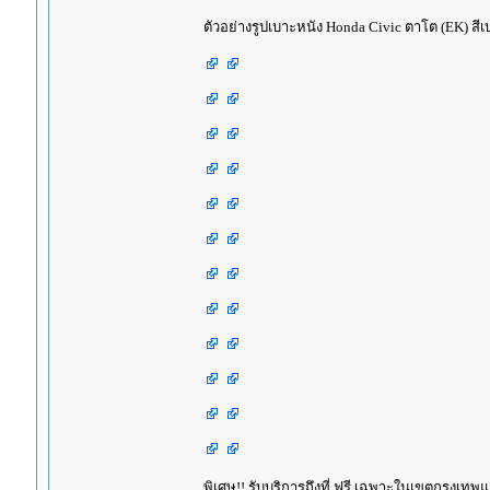
ตัวอย่างรูปเบาะหนัง Honda Civic ตาโต (EK) สีเ
พิเศษ!! รับบริการถึงที่ ฟรี เฉพาะในเขตกรุงเ