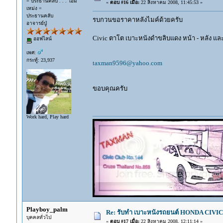
= ประธานคลับ . . . โอม
«
ตอบ #16 เมื่อ:
22 สิงหาคม 2008, 11:45:53 »
เหม่ง =
ประธานคลับ
รบกวนขอราคาหลังไมค์ด้วยครับ
อาจารย์ปู่
Civic ตาโต เบาะหนังดำขลิบแดง หน้า - หลัง แล
ออฟไลน์
เพศ:
กระทู้: 23,937
taxman9596@yahoo.com
ขอบคุณครับ
Work hard, Play hard
Playboy_palm
Re: รับทำ เบาะหนังรถยนต์ HONDA CIVIC ท
บุคคลทั่วไป
«
ตอบ #17 เมื่อ:
22 สิงหาคม 2008, 12:11:14 »