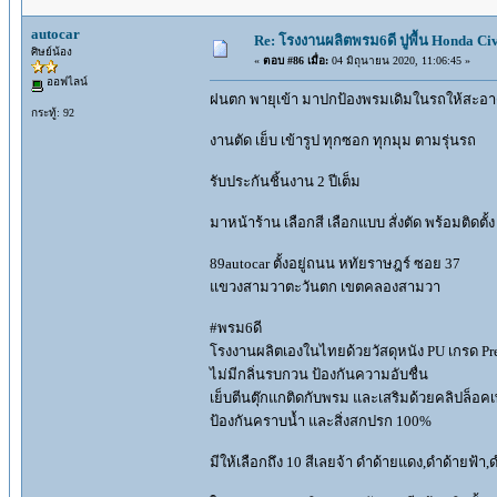
autocar
Re: โรงงานผลิตพรม6ดี ปูพื้น Honda Civi
ศิษย์น้อง
«
ตอบ #86 เมื่อ:
04 มิถุนายน 2020, 11:06:45 »
ออฟไลน์
ฝนตก พายุเข้า มาปกป้องพรมเดิมในรถให้สะอา
กระทู้: 92
งานตัด เย็บ เข้ารูป ทุกซอก ทุกมุม ตามรุ่นรถ
รับประกันชิ้นงาน 2 ปีเต็ม
มาหน้าร้าน เลือกสี เลือกแบบ สั่งตัด พร้อมติดตั้ง
89autocar ตั้งอยู่ถนน หทัยราษฎร์ ซอย 37
แขวงสามวาตะวันตก เขตคลองสามวา
#พรม6ดี
โรงงานผลิตเองในไทยด้วยวัสดุหนัง PU เกรด Pre
ไม่มีกลิ่นรบกวน ป้องกันความอับชื่น
เย็บตีนตุ๊กแกติดกับพรม และเสริมด้วยคลิปล็อ
ป้องกันคราบน้ำ และสิ่งสกปรก 100%
มีให้เลือกถึง 10 สีเลยจ้า ดำด้ายแดง,ดำด้ายฟ