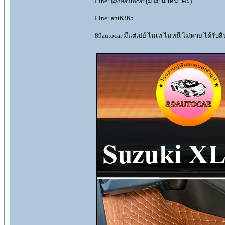
Line: @89autocar (มี @ นำหน้าค่ะ)
Line: ant6365
89autocar มีแต่เปย์ ไม่เท ไม่หนี ไม่หาย ได้รับ