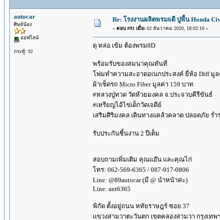
autocar
Re: โรงงานผลิตพรม6ดี ปูพื้น Honda Civi
ศิษย์น้อง
«
ตอบ #91 เมื่อ:
02 ธันวาคม 2020, 18:02:16 »
ออฟไลน์
ดุ หล่อ เข้ม ต้องพรม8D
กระทู้: 92
พร้อมรับของสมนาคุณทันที
โฟมทำความสะอาดอเนกประสงค์ ยี่ห้อ Diff มูล
ผ้าเช็ดรถ Micro Fiber มูลค่า 159 บาท
#หลวงปู่ทวด วัดห้วยมงคล จ.ประจวบคีรีขันธ์
#เหรียญไอ้ไข่เด็กวัดเจดีย์
เสริมศิริมงคล เดินทางแคล้วคลาด ปลอดภัย ร่ำ
รับประกันชิ้นงาน 2 ปีเต็ม
สอบถามเพิ่มเติม คุณแอ๊น และคุณไก่
โทร: 062-569-6365 / 087-917-0806
Line: @89autocar (มี @ นำหน้าค่ะ)
Line: ant6365
พิกัด ตั้งอยู่ถนน หทัยราษฎร์ ซอย 37
แขวงสามวาตะวันตก เขตคลองสามวา กรุงเทพ