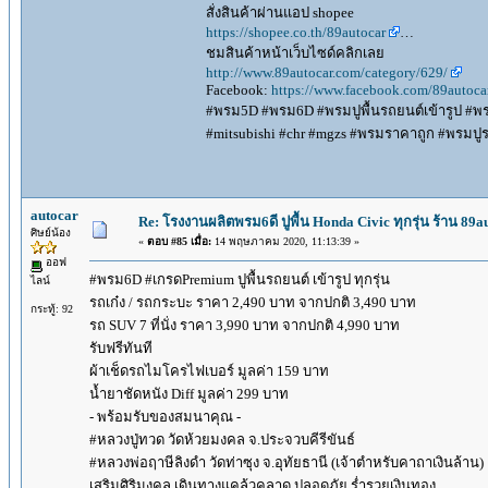
สั่งสินค้าผ่านแอป shopee
https://shopee.co.th/89autocar
…
ชมสินค้าหน้าเว็บไซด์คลิกเลย
http://www.89autocar.com/category/629/
Facebook:
https://www.facebook.com/89autoca
#พรม5D #พรม6D #พรมปูพื้นรถยนต์เข้ารูป #พรมด
#mitsubishi #chr #mgzs #พรมราคาถูก #พรมปูรถ
autocar
Re: โรงงานผลิตพรม6ดี ปูพื้น Honda Civic ทุกรุ่น ร้าน 89a
ศิษย์น้อง
«
ตอบ #85 เมื่อ:
14 พฤษภาคม 2020, 11:13:39 »
ออฟ
#พรม6D #เกรดPremium ปูพื้นรถยนต์ เข้ารูป ทุกรุ่น
ไลน์
รถเก๋ง / รถกระบะ ราคา 2,490 บาท จากปกติ 3,490 บาท
กระทู้: 92
รถ SUV 7 ที่นั่ง ราคา 3,990 บาท จากปกติ 4,990 บาท
รับฟรีทันที
ผ้าเช็ดรถไมโครไฟเบอร์ มูลค่า 159 บาท
น้ำยาชัดหนัง Diff มูลค่า 299 บาท
- พร้อมรับของสมนาคุณ -
#หลวงปู่ทวด วัดห้วยมงคล จ.ประจวบคีรีขันธ์
#หลวงพ่อฤาษีลิงดำ วัดท่าซุง จ.อุทัยธานี (เจ้าตำหรับคาถาเงินล้าน)
เสริมศิริมงคล เดินทางแคล้วคลาด ปลอดภัย ร่ำรวยเงินทอง