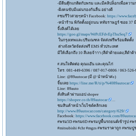
-มีตีนตุ๊กแกติดกับพรม และมีคลิปล็อกเพื่อควา
-ฝั่งคนขับมีแผ่นรองกันลื่น อย่างดี
#ชมรีวิวสวยๆหน้า Facebook:
https://www.face
-หน้าร้าน พิกัดตั้งอยู่ถนน หทัยราษฎร์ ซอย 37 
จิ้งลิงค์ได้เลย
https://goo.gl/maps/WrPcEFdvEpThuSeq7
ในกรุงเทพและปริมณฑล จัดส่งฟรีพร้อมติดตั้ง
ต่างจังหวัดจัดส่งฟรี EMS ทั่วประเทศ
มีให้เลือกถึง 10 สีเลยจ้าาา (สีดำด้ายแดง,สีดำด
#.สนใจติดต่อ คุณแอ๊น และคุณไก่
โทร: 081-449-6396 / 087-917-0806 / 063-526-
Line: @89autocar (มี @ นำหน้าค่ะ)
จิ้มเลย
https://line.me/R/ti/p/%4089autocar
Line: 89auto
สั่งสินค้าผ่านแอป shopee
https://shopee.co.th/89autocar
…
ชมสินค้าหน้าเว็บไซด์คลิกเลย
http://www.89autocar.com/category/629/
Facebook:
https://www.facebook.com/89autoca
#พรม5D #พรม6D #พรมปูพื้นรถยนต์เข้ารูป #พรมด
#mitsubishi #chr #mgzs #พรมราคาถูก #พรมปูรถ