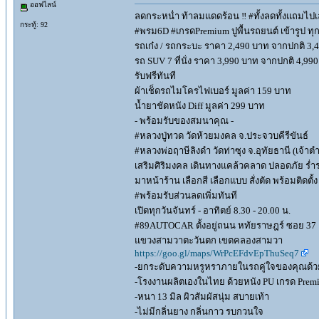
ออฟไลน์
ลดกระหน่ำ ท้าลมแดดร้อน ‼️ #ทั้งลดทั้งแถมไป
กระทู้: 92
#พรม6D #เกรดPremium ปูพื้นรถยนต์ เข้ารูป ทุกร
รถเก๋ง / รถกระบะ ราคา 2,490 บาท จากปกติ 3,
รถ SUV 7 ที่นั่ง ราคา 3,990 บาท จากปกติ 4,99
รับฟรีทันที
ผ้าเช็ดรถไมโครไฟเบอร์ มูลค่า 159 บาท
น้ำยาชัดหนัง Diff มูลค่า 299 บาท
- พร้อมรับของสมนาคุณ -
#หลวงปู่ทวด วัดห้วยมงคล จ.ประจวบคีรีขันธ์
#หลวงพ่อฤาษีลิงดำ วัดท่าซุง จ.อุทัยธานี (เจ้า
เสริมศิริมงคล เดินทางแคล้วคลาด ปลอดภัย ร่ำ
มาหน้าร้าน เลือกสี เลือกแบบ สั่งตัด พร้อมติดตั้ง
#พร้อมรับส่วนลดเพิ่มทันที
เปิดทุกวันจันทร์ - อาทิตย์ 8.30 - 20.00 น.
#89AUTOCAR ตั้งอยู่ถนน หทัยราษฎร์ ซอย 37
แขวงสามวาตะวันตก เขตคลองสามวา
https://goo.gl/maps/WrPcEFdvEpThuSeq7
-ยกระดับความหรูหราภายในรถคู่ใจของคุณด้
-โรงงานผลิตเองในไทย ด้วยหนัง PU เกรด Premium
-หนา 13 มิล ผิวสัมผัสนุ่ม สบายเท้า
-ไม่มีกลิ่นยาง กลิ่นกาว รบกวนใจ