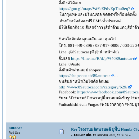
จิ้งลิงค์ได้เลย
https://goo.gl/maps/WrPcEFdvEpThuSeq7
ในกรุงเทพและปริมณฑล จัดส่งฟรีพร้อมติดตั้ง
ต่างจังหวัดจัดส่งฟรี EMS ทั่วประเทศ
มีให้เลือกถึง 10 สีเลยจ้าาา (สีดำด้ายแดง,สีดำด
#.สนใจติดต่อ คุณแอ๊น และคุณไก่
โทร: 081-449-6396 / 087-917-0806 / 063-526-
Line: @89autocar (มี @ นำหน้าค่ะ)
จิ้มเลย
https://line.me/R/ti/p/%4089autocar
Line: 89auto
สั่งสินค้าผ่านแอป shopee
https://shopee.co.th/89autocar
…
ชมสินค้าหน้าเว็บไซด์คลิกเลย
http://www.89autocar.com/category/629/
Facebook:
https://www.facebook.com/89autoca
#พรม5D #พรม6D #พรมปูพื้นรถยนต์เข้ารูป #พรมด
#mitsubishi #chr #mgzs #พรมราคาถูก #พรมปูรถ
autocar
Re: โรงงานผลิตพรม6ดี ปูพื้น Honda Civi
ศิษย์น้อง
«
ตอบ #82 เมื่อ:
13 เมษายน 2020, 13:36:57 »