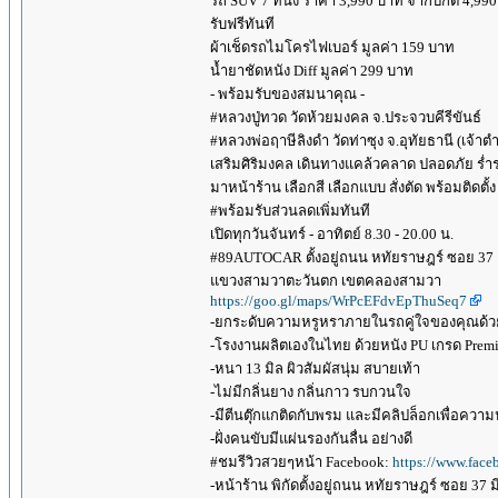
รถ SUV 7 ที่นั่ง ราคา 3,990 บาท จากปกติ 4,99
รับฟรีทันที
ผ้าเช็ดรถไมโครไฟเบอร์ มูลค่า 159 บาท
น้ำยาชัดหนัง Diff มูลค่า 299 บาท
- พร้อมรับของสมนาคุณ -
#หลวงปู่ทวด วัดห้วยมงคล จ.ประจวบคีรีขันธ์
#หลวงพ่อฤาษีลิงดำ วัดท่าซุง จ.อุทัยธานี (เจ้า
เสริมศิริมงคล เดินทางแคล้วคลาด ปลอดภัย ร่ำ
มาหน้าร้าน เลือกสี เลือกแบบ สั่งตัด พร้อมติดตั้ง
#พร้อมรับส่วนลดเพิ่มทันที
เปิดทุกวันจันทร์ - อาทิตย์ 8.30 - 20.00 น.
#89AUTOCAR ตั้งอยู่ถนน หทัยราษฎร์ ซอย 37
แขวงสามวาตะวันตก เขตคลองสามวา
https://goo.gl/maps/WrPcEFdvEpThuSeq7
-ยกระดับความหรูหราภายในรถคู่ใจของคุณด้
-โรงงานผลิตเองในไทย ด้วยหนัง PU เกรด Premium
-หนา 13 มิล ผิวสัมผัสนุ่ม สบายเท้า
-ไม่มีกลิ่นยาง กลิ่นกาว รบกวนใจ
-มีตีนตุ๊กแกติดกับพรม และมีคลิปล็อกเพื่อควา
-ฝั่งคนขับมีแผ่นรองกันลื่น อย่างดี
#ชมรีวิวสวยๆหน้า Facebook:
https://www.face
-หน้าร้าน พิกัดตั้งอยู่ถนน หทัยราษฎร์ ซอย 37 