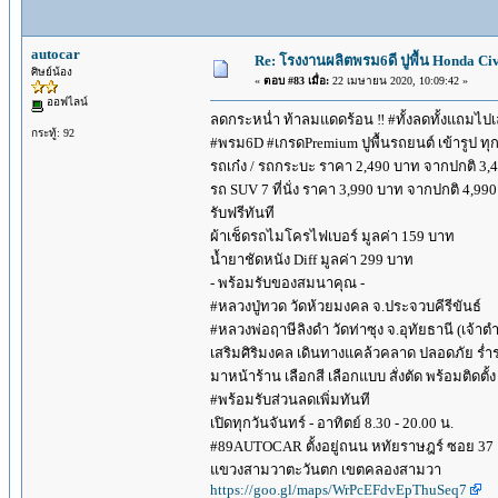
autocar
Re: โรงงานผลิตพรม6ดี ปูพื้น Honda Civi
ศิษย์น้อง
«
ตอบ #83 เมื่อ:
22 เมษายน 2020, 10:09:42 »
ออฟไลน์
ลดกระหน่ำ ท้าลมแดดร้อน ‼️ #ทั้งลดทั้งแถมไป
กระทู้: 92
#พรม6D #เกรดPremium ปูพื้นรถยนต์ เข้ารูป ทุกร
รถเก๋ง / รถกระบะ ราคา 2,490 บาท จากปกติ 3,
รถ SUV 7 ที่นั่ง ราคา 3,990 บาท จากปกติ 4,99
รับฟรีทันที
ผ้าเช็ดรถไมโครไฟเบอร์ มูลค่า 159 บาท
น้ำยาชัดหนัง Diff มูลค่า 299 บาท
- พร้อมรับของสมนาคุณ -
#หลวงปู่ทวด วัดห้วยมงคล จ.ประจวบคีรีขันธ์
#หลวงพ่อฤาษีลิงดำ วัดท่าซุง จ.อุทัยธานี (เจ้า
เสริมศิริมงคล เดินทางแคล้วคลาด ปลอดภัย ร่ำ
มาหน้าร้าน เลือกสี เลือกแบบ สั่งตัด พร้อมติดตั้ง
#พร้อมรับส่วนลดเพิ่มทันที
เปิดทุกวันจันทร์ - อาทิตย์ 8.30 - 20.00 น.
#89AUTOCAR ตั้งอยู่ถนน หทัยราษฎร์ ซอย 37
แขวงสามวาตะวันตก เขตคลองสามวา
https://goo.gl/maps/WrPcEFdvEpThuSeq7