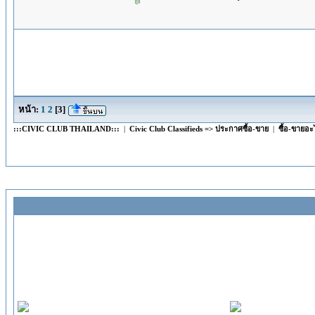
หน้า:
1
2
[
3
]
:::CIVIC CLUB THAILAND:::
|
Civic Club Classifieds => ประกาศซื้อ-ขาย
|
ซื้อ-ขายอ