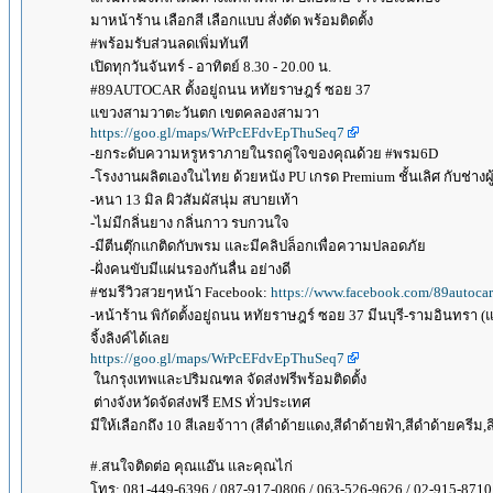
มาหน้าร้าน เลือกสี เลือกแบบ สั่งตัด พร้อมติดตั้ง
#พร้อมรับส่วนลดเพิ่มทันที
เปิดทุกวันจันทร์ - อาทิตย์ 8.30 - 20.00 น.
#89AUTOCAR ตั้งอยู่ถนน หทัยราษฎร์ ซอย 37
แขวงสามวาตะวันตก เขตคลองสามวา
https://goo.gl/maps/WrPcEFdvEpThuSeq7
-ยกระดับความหรูหราภายในรถคู่ใจของคุณด้วย #พรม6D
-โรงงานผลิตเองในไทย ด้วยหนัง PU เกรด Premium ชั้นเลิศ กับช่างผ
-หนา 13 มิล ผิวสัมผัสนุ่ม สบายเท้า
-ไม่มีกลิ่นยาง กลิ่นกาว รบกวนใจ
-มีตีนตุ๊กแกติดกับพรม และมีคลิปล็อกเพื่อความปลอดภัย
-ฝั่งคนขับมีแผ่นรองกันลื่น อย่างดี
#ชมรีวิวสวยๆหน้า Facebook:
https://www.facebook.com/89autocar
-หน้าร้าน พิกัดตั้งอยู่ถนน หทัยราษฎร์ ซอย 37 มีนบุรี-รามอินทรา (
จิ้งลิงค์ได้เลย
https://goo.gl/maps/WrPcEFdvEpThuSeq7
ในกรุงเทพและปริมณฑล จัดส่งฟรีพร้อมติดตั้ง
ต่างจังหวัดจัดส่งฟรี EMS ทั่วประเทศ
มีให้เลือกถึง 10 สีเลยจ้าาา (สีดำด้ายแดง,สีดำด้ายฟ้า,สีดำด้ายครีม
#.สนใจติดต่อ คุณแอ๊น และคุณไก่
โทร: 081-449-6396 / 087-917-0806 / 063-526-9626 / 02-915-8710