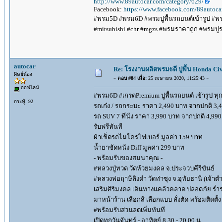
http://www.89autocar.com/category/629/
Facebook:
https://www.facebook.com/89autoca
#พรม5D #พรม6D #พรมปูพื้นรถยนต์เข้ารูป #พรมด
#mitsubishi #chr #mgzs #พรมราคาถูก #พรมปูรถ
autocar
Re: โรงงานผลิตพรม6ดี ปูพื้น Honda Civi
ศิษย์น้อง
«
ตอบ #84 เมื่อ:
25 เมษายน 2020, 11:25:43 »
ออฟไลน์
#พรม6D #เกรดPremium ปูพื้นรถยนต์ เข้ารูป ทุกร
กระทู้: 92
รถเก๋ง / รถกระบะ ราคา 2,490 บาท จากปกติ 3,
รถ SUV 7 ที่นั่ง ราคา 3,990 บาท จากปกติ 4,99
รับฟรีทันที
ผ้าเช็ดรถไมโครไฟเบอร์ มูลค่า 159 บาท
น้ำยาชัดหนัง Diff มูลค่า 299 บาท
- พร้อมรับของสมนาคุณ -
#หลวงปู่ทวด วัดห้วยมงคล จ.ประจวบคีรีขันธ์
#หลวงพ่อฤาษีลิงดำ วัดท่าซุง จ.อุทัยธานี (เจ้า
เสริมศิริมงคล เดินทางแคล้วคลาด ปลอดภัย ร่ำ
มาหน้าร้าน เลือกสี เลือกแบบ สั่งตัด พร้อมติดตั้ง
#พร้อมรับส่วนลดเพิ่มทันที
เปิดทุกวันจันทร์ - อาทิตย์ 8.30 - 20.00 น.