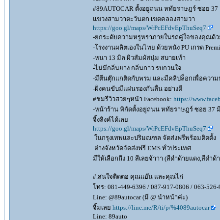
#89AUTOCAR ตั้งอยู่ถนน หทัยราษฎร์ ซอย 37
แขวงสามวาตะวันตก เขตคลองสามวา
https://goo.gl/maps/WrPcEFdvEpThuSeq7
-ยกระดับความหรูหราภายในรถคู่ใจของคุณด้
-โรงงานผลิตเองในไทย ด้วยหนัง PU เกรด Premium
-หนา 13 มิล ผิวสัมผัสนุ่ม สบายเท้า
-ไม่มีกลิ่นยาง กลิ่นกาว รบกวนใจ
-มีตีนตุ๊กแกติดกับพรม และมีคลิปล็อกเพื่อควา
-ฝั่งคนขับมีแผ่นรองกันลื่น อย่างดี
#ชมรีวิวสวยๆหน้า Facebook:
https://www.face
-หน้าร้าน พิกัดตั้งอยู่ถนน หทัยราษฎร์ ซอย 37 
จิ้งลิงค์ได้เลย
https://goo.gl/maps/WrPcEFdvEpThuSeq7
ในกรุงเทพและปริมณฑล จัดส่งฟรีพร้อมติดตั้ง
ต่างจังหวัดจัดส่งฟรี EMS ทั่วประเทศ
มีให้เลือกถึง 10 สีเลยจ้าาา (สีดำด้ายแดง,สีดำด
#.สนใจติดต่อ คุณแอ๊น และคุณไก่
โทร: 081-449-6396 / 087-917-0806 / 063-526-
Line: @89autocar (มี @ นำหน้าค่ะ)
จิ้มเลย
https://line.me/R/ti/p/%4089autocar
Line: 89auto