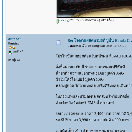
cats.jpg
(281.85 KB, 806x756 - ดู 612 ครั้ง.)
autocar
Re: โรงงานผลิตพรม6ดี ปูพื้น Honda Civi
ศิษย์น้อง
«
ตอบ #88 เมื่อ:
03 กรกฎาคม 2020, 10:46:16 »
ออฟไลน์
โปรโมชั่นสุดฮอตต้อนรับหน้าฝน ที่89AUTOCAR 
กระทู้: 92
สั่งซื้อพรม6Dวันนี้ รับของสมนาคุณฟรีทันที
น้ำยาทำความสะอาดหนัง Diff มูลค่า 359.-
ผ้าไมโครไฟเบอร์ มูลค่า 159.-
หลวงปู่ทวด วัดห้วยมงคล เสริมศิริมงคล เดินท
ในกรุงเทพและปริมณฑล จัดส่งฟรีพร้อมติดตั้ง
ต่างจังหวัดจัดส่งฟรี EMS ทั่วประเทศ
รถเก๋ง / รถกระบะ ราคา 2,490 บาท จากปกติ 3,
รถ SUV ราคา 3,990 บาท จากปกติ 4,990 บาท
งานตัด เย็บ เข้ารูป ทุกซอก ทุกมุม ตามรุ่นรถ