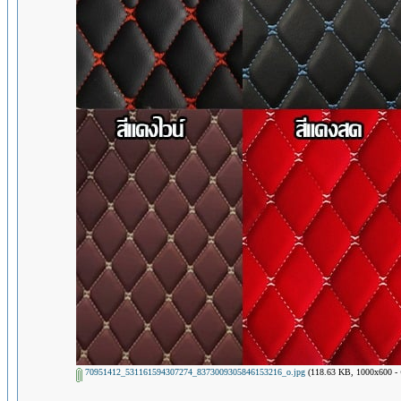
70951412_531161594307274_8373009305846153216_o.jpg
(118.63 KB, 1000x600 - ดู