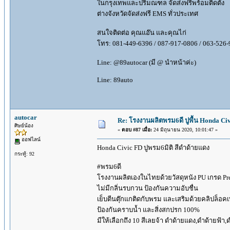
ในกรุงเทพและปริมณฑล จัดส่งฟรีพร้อมติดตั้ง
ต่างจังหวัดจัดส่งฟรี EMS ทั่วประเทศ
สนใจติดต่อ คุณแอ๊น และคุณไก่
โทร: 081-449-6396 / 087-917-0806 / 063-526-
Line: @89autocar (มี @ นำหน้าค่ะ)
Line: 89auto
autocar
Re: โรงงานผลิตพรม6ดี ปูพื้น Honda Civi
ศิษย์น้อง
«
ตอบ #87 เมื่อ:
24 มิถุนายน 2020, 10:01:47 »
ออฟไลน์
Honda Civic FD ปูพรม6มิติ สีดำด้ายแดง
กระทู้: 92
#พรม6ดี
โรงงานผลิตเองในไทยด้วยวัสดุหนัง PU เกรด Pre
ไม่มีกลิ่นรบกวน ป้องกันความอับชื่น
เย็บตีนตุ๊กแกติดกับพรม และเสริมด้วยคลิปล็อ
ป้องกันคราบน้ำ และสิ่งสกปรก 100%
มีให้เลือกถึง 10 สีเลยจ้า ดำด้ายแดง,ดำด้ายฟ