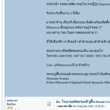
รถนำเข้า รถคลาสสิค รถยุโรป รถญี่ปุ่น Superc
รับประกันชิ้นงาน 2 ปีเต็ม
มาหน้าร้าน เลือกสี เลือกแบบ สั่งตัด พร้อมติดตั้ง
89autocar ตั้งอยู่ถนน หทัยราษฎร์ ซอย 37
แขวงสามวาตะวันตก เขตคลองสามวา
มีให้เลือกถึง 10 สีเลยจ้า ดำด้ายแดง,ดำด้ายฟ
สอบถามละเอียดติดต่อคุณแอ๊น และคุณไก่
โทร.081-449-6396 / 087-917-0806 / 093-782-
Line: @89autocar (มี @ ด้วยน๊า)
#พรมปูพื้นรถยนต์ #พรมกระดุม #พรมไวนิลดัก
#fortuner #camry
#Altis #Hyundai #Alphard #Audi #porsche #M
autocar
Re: โรงงานผลิตพรม6ดี ปูพื้น Honda Civi
ศิษย์น้อง
«
ตอบ #89 เมื่อ:
06 กรกฎาคม 2020, 13:56:58 »