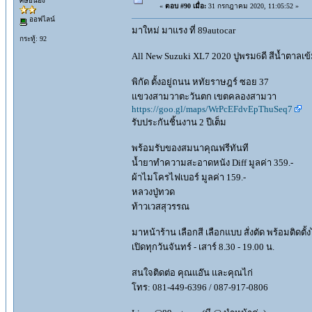
ศิษย์น้อง
«
ตอบ #90 เมื่อ:
31 กรกฎาคม 2020, 11:05:52 »
ออฟไลน์
มาใหม่ มาแรง ที่ 89autocar
กระทู้: 92
All New Suzuki XL7 2020 ปูพรม6ดี สีน้ำตาลเข้ม
พิกัด ตั้งอยู่ถนน หทัยราษฎร์ ซอย 37
แขวงสามวาตะวันตก เขตคลองสามวา
https://goo.gl/maps/WrPcEFdvEpThuSeq7
รับประกันชิ้นงาน 2 ปีเต็ม
พร้อมรับของสมนาคุณฟรีทันที
น้ำยาทำความสะอาดหนัง Diff มูลค่า 359.-
ผ้าไมโครไฟเบอร์ มูลค่า 159.-
หลวงปู่ทวด
ท้าวเวสสุวรรณ
มาหน้าร้าน เลือกสี เลือกแบบ สั่งตัด พร้อมติดตั้
เปิดทุกวันจันทร์ - เสาร์ 8.30 - 19.00 น.
สนใจติดต่อ คุณแอ๊น และคุณไก่
โทร: 081-449-6396 / 087-917-0806