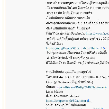
-ยกระดับความหรูหราภายในรถคู่ใจของคุณด้
-โรงงานผลิตเองในไทย ด้วยหนัง PU เกรด Premium
-หนา 13 มิล ผิวสัมผัสนุ่ม สบายเท้า
-ไม่มีกลิ่นยาง กลิ่นกาว รบกวนใจ
-มีตีนตุ๊กแกติดกับพรม และมีคลิปล็อกเพื่อควา
-ฝั่งคนขับมีแผ่นรองกันลื่น อย่างดี
#ชมรีวิวสวยๆหน้า Facebook:
https://www.face
-หน้าร้าน พิกัดตั้งอยู่ถนน หทัยราษฎร์ ซอย 37 
จิ้งลิงค์ได้เลย
https://goo.gl/maps/WrPcEFdvEpThuSeq7
ในกรุงเทพและปริมณฑล จัดส่งฟรีพร้อมติดตั้ง
ต่างจังหวัดจัดส่งฟรี EMS ทั่วประเทศ
มีให้เลือกถึง 10 สีเลยจ้าาา (สีดำด้ายแดง,สีดำด
#.สนใจติดต่อ คุณแอ๊น และคุณไก่
โทร: 081-449-6396 / 087-917-0806 / 063-526-
Line: @89autocar (มี @ นำหน้าค่ะ)
จิ้มเลย
https://line.me/R/ti/p/%4089autocar
Line: 89auto
สั่งสินค้าผ่านแอป shopee
https://shopee.co.th/89autocar
…
ชมสินค้าหน้าเว็บไซด์คลิกเลย