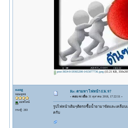
post-3654-0-59365200-1415077736.jpeg
(15.21 KB, 350x269 -
oang
Re: ตามหา ไฟหน้า EK 97
จอมยุทธ
«
ตอบ #4 เมื่อ:
31 ตุลาคม 2018, 17:22:51 »
ออฟไลน์
รูปไฟหน้าเดิมๆติดรถซื้อน้ำยามาขัดและเคลือบเอ
กระทู้: 283
ครับ