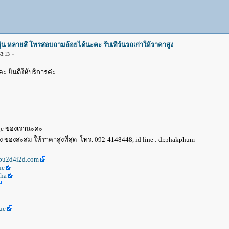
ุ่น หลายสี โทรสอบถามอ้อยได้นะคะ รับเทิร์นรถเก่าให้ราคาสูง
3:13 »
ยินดีให้บริการค่ะ
age ของเรานะคะ
 ของสะสม ให้ราคาสูงที่สุด โทร. 092-4148448, id line : dr.phakphum
bu2d4i2d.com
ue
ha
ue