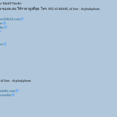
age ของเรานะคะ
 ของสะสม ให้ราคาสูงที่สุด โทร. 092-4148448, id line : dr.phakphum
bu2d4i2d.com
ue
ha
ue
id line : dr.phakphum
c3am9z.com
.teedin