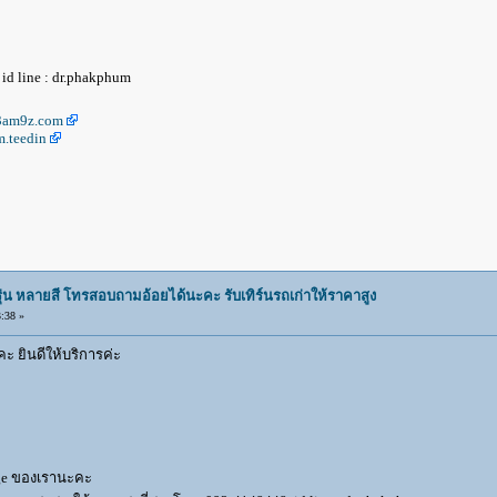
id line : dr.phakphum
c3am9z.com
.teedin
ุ่น หลายสี โทรสอบถามอ้อยได้นะคะ รับเทิร์นรถเก่าให้ราคาสูง
:38 »
ยินดีให้บริการค่ะ
age ของเรานะคะ