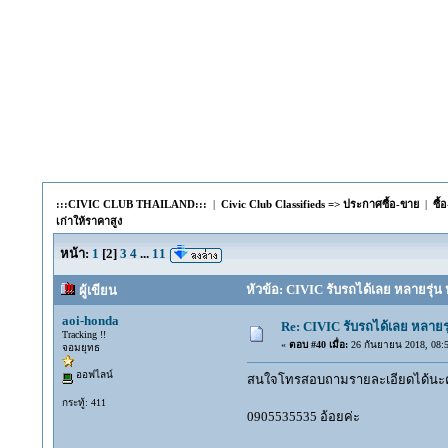
:::CIVIC CLUB THAILAND:::
|
Civic Club Classifieds => ประกาศซื้อ-ขาย
|
ซื
เก่าให้ราคาสูง
หน้า:
1
[
2
]
3
4
...
11
หัวข้อ: CIVIC รับรถได้เลย หลายรุ่น
ผู้เขียน
aoi-honda
Re: CIVIC รับรถได้เลย หลายร
Tracking !!
«
ตอบ #40 เมื่อ:
26 กันยายน 2018, 08:5
จอมยุทธ
ออฟไลน์
สนใจโทรสอบถามรายละเอียดได้นะคะ 
กระทู้: 411
0905535535 อ้อยค่ะ