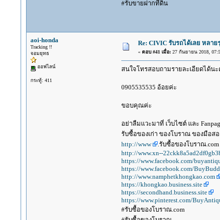
#รับขายฝากที่ดิน
aoi-honda
Re: CIVIC รับรถได้เลย หลายร
Tracking !!
«
ตอบ #41 เมื่อ:
27 กันยายน 2018, 07:5
จอมยุทธ
ออฟไลน์
สนใจโทรสอบถามรายละเอียดได้นะคะ 
กระทู้: 411
0905535535 อ้อยค่ะ
ขอบคุณค่ะ
อย่าลืมแวะมาที่ เว็บไซต์ และ Fanp
รับซื้อของเก่า ของโบราณ ของมือสอง
http://www
.รับซื้อของโบราณ.com
http://www.xn--22ckk8a5ad2df0gb3
https://www.facebook.com/buyantiq
https://www.facebook.com/BuyBudd
http://www.namphetkhongkao.com
https://khongkao.business.site
https://secondhand.business.site
https://www.pinterest.com/BuyAntiq
#รับซื้อของโบราณ.com
#รับซื้อของโบราณ