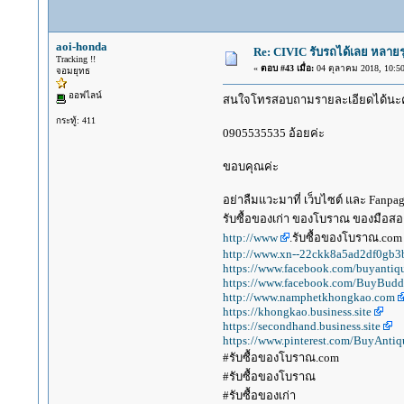
aoi-honda
Re: CIVIC รับรถได้เลย หลายร
Tracking !!
«
ตอบ #43 เมื่อ:
04 ตุลาคม 2018, 10:50
จอมยุทธ
ออฟไลน์
สนใจโทรสอบถามรายละเอียดได้นะคะ 
กระทู้: 411
0905535535 อ้อยค่ะ
ขอบคุณค่ะ
อย่าลืมแวะมาที่ เว็บไซต์ และ Fanp
รับซื้อของเก่า ของโบราณ ของมือสอง
http://www
.รับซื้อของโบราณ.com
http://www.xn--22ckk8a5ad2df0gb3
https://www.facebook.com/buyantiq
https://www.facebook.com/BuyBudd
http://www.namphetkhongkao.com
https://khongkao.business.site
https://secondhand.business.site
https://www.pinterest.com/BuyAntiq
#รับซื้อของโบราณ.com
#รับซื้อของโบราณ
#รับซื้อของเก่า