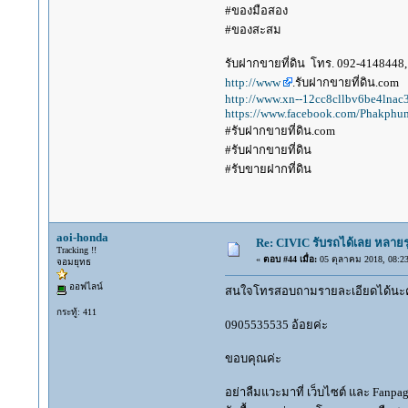
#ของมือสอง
#ของสะสม
รับฝากขายที่ดิน โทร. 092-4148448, 
http://www
.รับฝากขายที่ดิน.com
http://www.xn--12cc8cllbv6be4lna
https://www.facebook.com/Phakphum
#รับฝากขายที่ดิน.com
#รับฝากขายที่ดิน
#รับขายฝากที่ดิน
aoi-honda
Re: CIVIC รับรถได้เลย หลายร
Tracking !!
«
ตอบ #44 เมื่อ:
05 ตุลาคม 2018, 08:23
จอมยุทธ
ออฟไลน์
สนใจโทรสอบถามรายละเอียดได้นะคะ 
กระทู้: 411
0905535535 อ้อยค่ะ
ขอบคุณค่ะ
อย่าลืมแวะมาที่ เว็บไซต์ และ Fanp