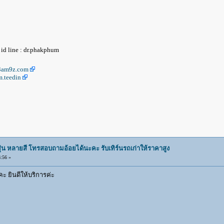
id line : dr.phakphum
c3am9z.com
.teedin
ุ่น หลายสี โทรสอบถามอ้อยได้นะคะ รับเทิร์นรถเก่าให้ราคาสูง
:56 »
ยินดีให้บริการค่ะ