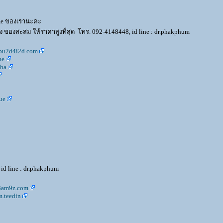
age ของเรานะคะ
 ของสะสม ให้ราคาสูงที่สุด โทร. 092-4148448, id line : dr.phakphum
bu2d4i2d.com
ue
ha
ue
id line : dr.phakphum
c3am9z.com
.teedin