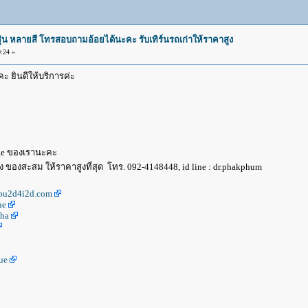
ุ่น หลายสี โทรสอบถามอ้อยได้นะคะ รับเทิร์นรถเก่าให้ราคาสูง
:24 »
ยินดีให้บริการค่ะ
age ของเรานะคะ
 ของสะสม ให้ราคาสูงที่สุด โทร. 092-4148448, id line : dr.phakphum
bu2d4i2d.com
ue
ha
ue