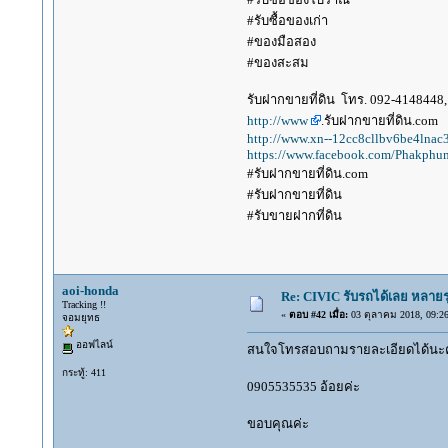
#รับซื้อของเก่า
#ของมือสอง
#ของสะสม
รับฝากขายที่ดิน โทร. 092-4148448, 
http://www
.รับฝากขายที่ดิน.com
http://www.xn--12cc8cllbv6be4lna
https://www.facebook.com/Phakphum
#รับฝากขายที่ดิน.com
#รับฝากขายที่ดิน
#รับขายฝากที่ดิน
aoi-honda
Re: CIVIC รับรถได้เลย หลายร
Tracking !!
«
ตอบ #42 เมื่อ:
03 ตุลาคม 2018, 09:26
จอมยุทธ
ออฟไลน์
สนใจโทรสอบถามรายละเอียดได้นะคะ 
กระทู้: 411
0905535535 อ้อยค่ะ
ขอบคุณค่ะ