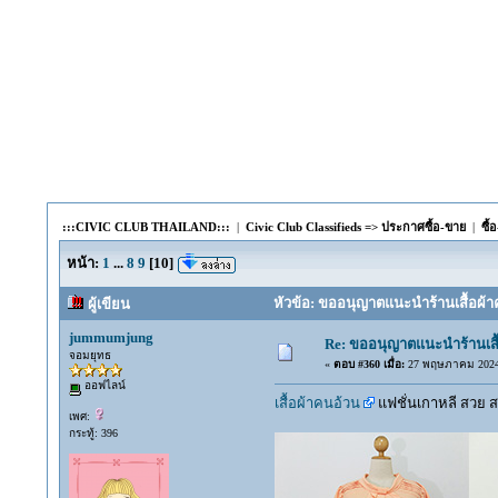
:::CIVIC CLUB THAILAND:::
|
Civic Club Classifieds => ประกาศซื้อ-ขาย
|
ซื
หน้า:
1
...
8
9
[
10
]
หัวข้อ: ขออนุญาตแนะนำร้านเสื้อผ้าคน
ผู้เขียน
jummumjung
Re: ขออนุญาตแนะนำร้านเสื้อ
จอมยุทธ
«
ตอบ #360 เมื่อ:
27 พฤษภาคม 2024,
ออฟไลน์
เสื้อผ้าคนอ้วน
แฟชั่นเกาหลี สวย ส
เพศ:
กระทู้: 396