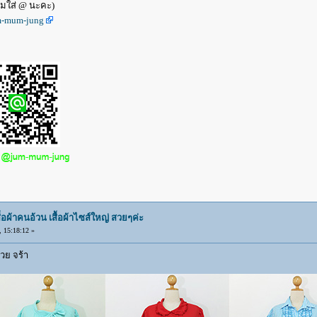
ืมใส่ @ นะคะ)
um-mum-jung
ผ้าคนอ้วน เสื้อผ้าไซส์ใหญ่ สวยๆค่ะ
15:18:12 »
วย จร้า