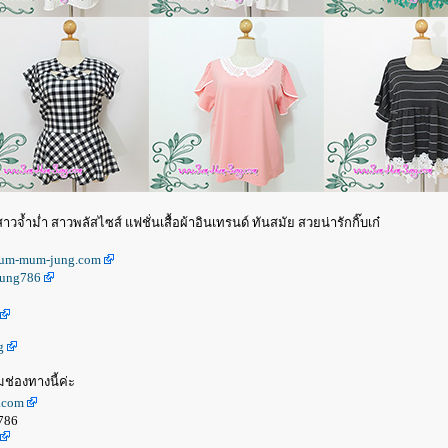
จ้ำม่ำ สาวพลัสไซส์ แฟชั่นเสื้อผ้าอินเทรนด์ ทันสมัย สวยน่ารักกิ๊บเก๋
.jum-mum-jung.com
jung786
g
ช่องทางนี้ค่ะ
.com
786