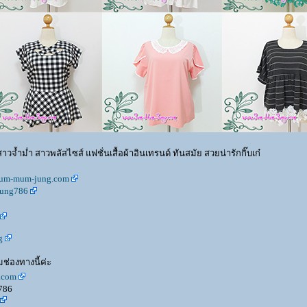
จ้ำม่ำ สาวพลัสไซส์ แฟชั่นเสื้อผ้าอินเทรนด์ ทันสมัย สวยน่ารักกิ๊บเก๋
.jum-mum-jung.com
jung786
g
ช่องทางนี้ค่ะ
.com
786