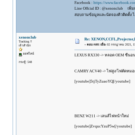
Facebook :
https://www.facebook.c
Line Offcial ID : @xenonclub เพิ่มเพ
สอบถามข้อมูลและนัดจองคิวติดตั้ง ได
xenonclub
Re: XENON,CCFL,Projector,D
Tracking !!
«
ตอบ #401 เมื่อ:
02 กรกฎาคม 2021, 15
เจ้าสำนัก
ออฟไลน์
LEXUS RX330 -> หลอด OEM ซีนอ
กระทู้: 548
CAMRY ACV40 -> ไฟสูง/ไฟตัดหมอก 
[youtube]5tjTyZuaoYQ[/youtube]
BENZ W211 -> เลนส์ไฟหน้าใหม่
[youtube]ZvqucYzuP5w[/youtube]