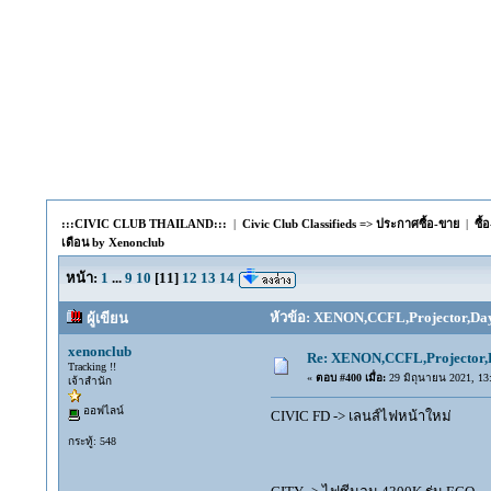
:::CIVIC CLUB THAILAND:::
|
Civic Club Classifieds => ประกาศซื้อ-ขาย
|
ซื
เดือน by Xenonclub
หน้า:
1
...
9
10
[
11
]
12
13
14
หัวข้อ: XENON,CCFL,Projector,Day
ผู้เขียน
xenonclub
Re: XENON,CCFL,Projector,D
Tracking !!
«
ตอบ #400 เมื่อ:
29 มิถุนายน 2021, 13:
เจ้าสำนัก
ออฟไลน์
CIVIC FD -> เลนส์ไฟหน้าใหม่
กระทู้: 548