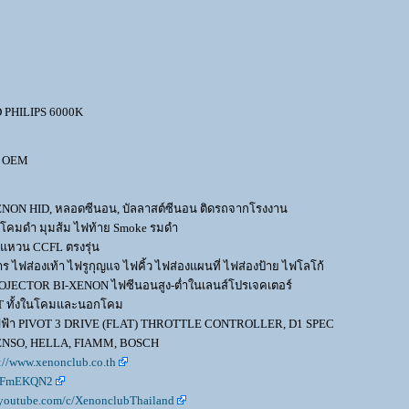
 PHILIPS 6000K
K OEM
XENON HID, หลอดซีนอน, บัลลาสต์ซีนอน ติดรถจากโรงงาน
่นโคมดำ มุมส้ม ไฟท้าย Smoke รมดำ
งแหวน CCFL ตรงรุ่น
 ไฟส่องเท้า ไฟรูกุญแจ ไฟคิ้ว ไฟส่องแผนที่ ไฟส่องป้าย ไฟโลโก้
OJECTOR BI-XENON ไฟซีนอนสูง-ต่ำในเลนส์โปรเจคเตอร์
GHT ทั้งในโคมและนอกโคม
่งไฟฟ้า PIVOT 3 DRIVE (FLAT) THROTTLE CONTROLLER, D1 SPEC
DENSO, HELLA, FIAMM, BOSCH
://www.xenonclub.co.th
KKFmEKQN2
.youtube.com/c/XenonclubThailand