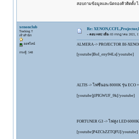
สอบถามข้อมูลและนัดจองคิวติดตั้ง ได
xenonclub
Re: XENON,CCFL,Projector,D
Tracking !!
«
ตอบ #402 เมื่อ:
03 กรกฎาคม 2021, 11
เจ้าสำนัก
ออฟไลน์
ALMERA -> PROJECTOR BI-XENON
กระทู้: 548
[youtube]BoI_eny94Ls[/youtube]
ALTIS -> ไฟซีนอน 8000K รุ่น ECO +
[youtube]jlPIGWUF_9k[/youtube]
FORTUNER G3 -> ไฟสูง LED 6000K +
[youtube]P4ZChZZTQFU[/youtube]