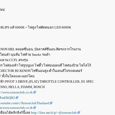
หม่
ILIPS แท้ 6000K + ไฟสูง/ไฟตัดหมอก LED 6000K
XENON HID, หลอดซีนอน, บัลลาสต์ซีนอน ติดรถจากโรงงาน
่นโคมดำ มุมส้ม ไฟท้าย Smoke รมดำ
งแหวน CCFL ตรงรุ่น
 ไฟส่องเท้า ไฟรูกุญแจ ไฟคิ้ว ไฟส่องแผนที่ ไฟส่องป้าย ไฟโลโก้
OJECTOR BI-XENON ไฟซีนอนสูง-ต่ำในเลนส์โปรเจคเตอร์
GHT ทั้งในโคมและนอกโคม
่งไฟฟ้า PIVOT 3 DRIVE (FLAT) THROTTLE CONTROLLER, D1 SPEC
DENSO, HELLA, FIAMM, BOSCH
://www.xenonclub.co.th
KKFmEKQN2
.youtube.com/c/XenonclubThailand
om/www.xenonclub.co.th
ื่อนได้คลิกลิงก์นี้เลย
http://line.me/ti/p/~@xenonclub