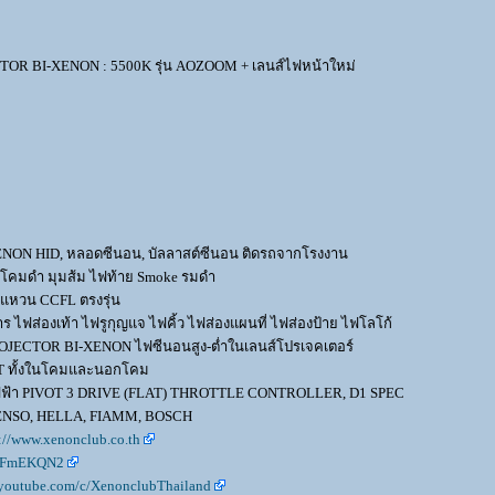
OR BI-XENON : 5500K รุ่น AOZOOM + เลนส์ไฟหน้าใหม่
XENON HID, หลอดซีนอน, บัลลาสต์ซีนอน ติดรถจากโรงงาน
่นโคมดำ มุมส้ม ไฟท้าย Smoke รมดำ
งแหวน CCFL ตรงรุ่น
 ไฟส่องเท้า ไฟรูกุญแจ ไฟคิ้ว ไฟส่องแผนที่ ไฟส่องป้าย ไฟโลโก้
OJECTOR BI-XENON ไฟซีนอนสูง-ต่ำในเลนส์โปรเจคเตอร์
GHT ทั้งในโคมและนอกโคม
่งไฟฟ้า PIVOT 3 DRIVE (FLAT) THROTTLE CONTROLLER, D1 SPEC
DENSO, HELLA, FIAMM, BOSCH
://www.xenonclub.co.th
KKFmEKQN2
.youtube.com/c/XenonclubThailand