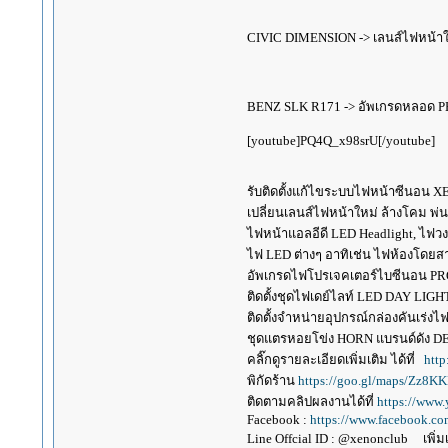
CIVIC DIMENSION -> เลนส์ไฟหน้าใ
BENZ SLK R171 -> อัพเกรดหลอด PH
[youtube]PQ4Q_x98srU[/youtube]
รับติดตั้งแก้ไขระบบไฟหน้าซีนอน 
เปลี่ยนเลนส์ไฟหน้าใหม่ ล้างโคม พ
ไฟหน้าแอลอีดี LED Headlight, ไฟว
ไฟ LED ต่างๆ อาทิเช่น ไฟห้องโดยสาร
อัพเกรดไฟโปรเจคเตอร์ไบซีนอน PR
ติดตั้งชุดไฟเดย์ไลท์ LED DAY LI
ติดตั้งจำหน่ายอุปกรณ์กล่องคันเร
ชุดแตรหอยโข่ง HORN แบรนด์ดัง 
คลิ๊กดูรายละเอียดเพิ่มเติม ได้ที่
http
พิกัดร้าน
https://goo.gl/maps/Zz8
ติดตามคลิปผลงานได้ที่
https://www
Facebook :
https://www.facebook.c
Line Offcial ID : @xenonclub เพิ่มเพ