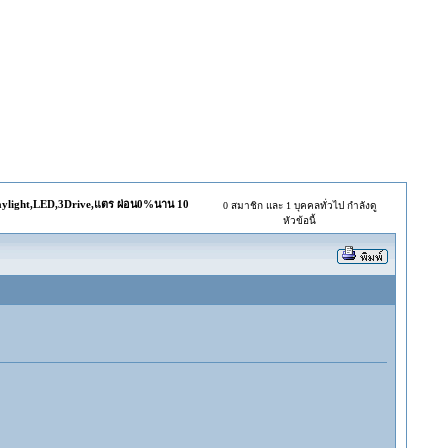
light,LED,3Drive,แตร ผ่อน0%นาน 10
0 สมาชิก และ 1 บุคคลทั่วไป กำลังดู
หัวข้อนี้