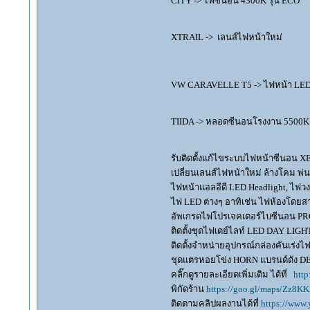
CITY -> ไฟซีนอน 4300K รุ่น ECO
XTRAIL -> เลนส์ไฟหน้าใหม่
VW CARAVELLE T5 -> ไฟหน้า LED
TIIDA -> หลอดซีนอนโรงงาน 5500
รับติดตั้งแก้ไขระบบไฟหน้าซีนอน 
เปลี่ยนเลนส์ไฟหน้าใหม่ ล้างโคม พ
ไฟหน้าแอลอีดี LED Headlight, ไฟว
ไฟ LED ต่างๆ อาทิเช่น ไฟห้องโดยสาร
อัพเกรดไฟโปรเจคเตอร์ไบซีนอน PR
ติดตั้งชุดไฟเดย์ไลท์ LED DAY LI
ติดตั้งจำหน่ายอุปกรณ์กล่องคันเร
ชุดแตรหอยโข่ง HORN แบรนด์ดัง 
คลิ๊กดูรายละเอียดเพิ่มเติม ได้ที่
http
พิกัดร้าน
https://goo.gl/maps/Zz8
ติดตามคลิปผลงานได้ที่
https://www