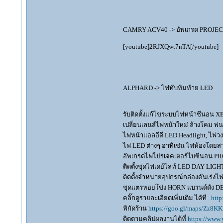
CAMRY ACV40 -> อัพเกรด PROJECT
[youtube]2RJXQwt7nTA[/youtube]
ALPHARD -> ไฟทับทิมท้าย LED
รับติดตั้งแก้ไขระบบไฟหน้าซีนอน 
เปลี่ยนเลนส์ไฟหน้าใหม่ ล้างโคม พ
ไฟหน้าแอลอีดี LED Headlight, ไฟว
ไฟ LED ต่างๆ อาทิเช่น ไฟห้องโดยสาร
อัพเกรดไฟโปรเจคเตอร์ไบซีนอน PR
ติดตั้งชุดไฟเดย์ไลท์ LED DAY LI
ติดตั้งจำหน่ายอุปกรณ์กล่องคันเร
ชุดแตรหอยโข่ง HORN แบรนด์ดัง 
คลิ๊กดูรายละเอียดเพิ่มเติม ได้ที่
http
พิกัดร้าน
https://goo.gl/maps/Zz8
ติดตามคลิปผลงานได้ที่
https://www