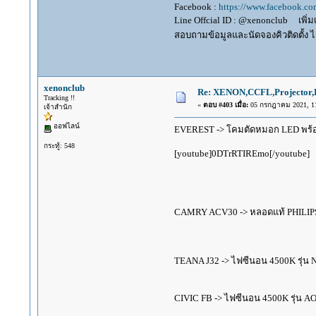
Facebook :
https://www.facebook.c
Line Offcial ID : @xenonclub เพิ่มเพ
สอบถามข้อมูลและนัดจองคิวติดตั้ง ได
xenonclub
Re: XENON,CCFL,Projector,D
Tracking !!
«
ตอบ #403 เมื่อ:
05 กรกฎาคม 2021, 11
เจ้าสำนัก
ออฟไลน์
EVEREST -> โคมตัดหมอก LED พร้อมไ
กระทู้: 548
[youtube]0DTrRTIREmo[/youtube]
CAMRY ACV30 -> หลอดแท้ PHILIP
TEANA J32 -> ไฟซีนอน 4500K รุ่น
CIVIC FB -> ไฟซีนอน 4500K รุ่น 