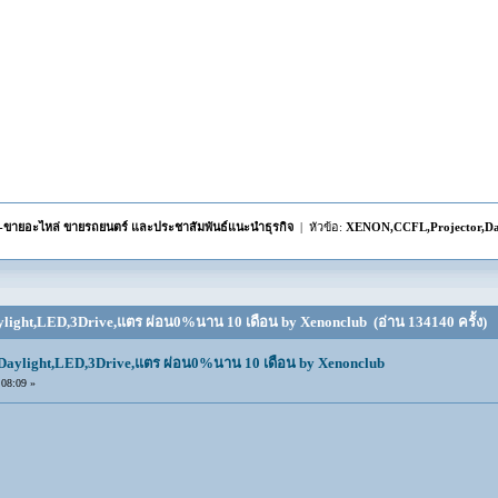
้อ-ขายอะไหล่ ขายรถยนตร์ และประชาสัมพันธ์แนะนำธุรกิจ
| หัวข้อ:
XENON,CCFL,Projector,Day
light,LED,3Drive,แตร ผ่อน0%นาน 10 เดือน by Xenonclub (อ่าน 134140 ครั้ง)
aylight,LED,3Drive,แตร ผ่อน0%นาน 10 เดือน by Xenonclub
08:09 »