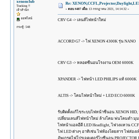
xenonclub
Re: XENON,CCFL,Projector,Daylight,LE
Tracking !!
«
ตอบ #407 เมื่อ:
13 กรกฎาคม 2021, 14:14:32 »
เจ้าสำนัก
ออฟไลน์
CRV G4 -> เลนส์ไฟหน้าใหม่
กระทู้: 548
ACCORD G7 -> ไฟ XENON 4300K รุ่น NANO
CRV G3 -> หลอดซีนอนโรงงาน OEM 6000K
XPANDER -> ไฟหน้า LED PHILIPS แท้ 6000K
ALTIS -> โคมไฟหน้าใหม่ + LED ECO 6000K
รับติดตั้งแก้ไขระบบไฟหน้าซีนอน XENON HID,
เปลี่ยนเลนส์ไฟหน้าใหม่ ล้างโคม พ่นโคมดำ มุ
ไฟหน้าแอลอีดี LED Headlight, ไฟวงแหวน CCFL
ไฟ LED ต่างๆ อาทิเช่น ไฟห้องโดยสาร ไฟส่องเท้
อัพเกรดไฟโปรเจคเตอร์ไบซีนอน PROJECTOR B