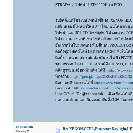
STRADA -> ไฟหน้า LED 6000K รุ่น ECO
รับติดตั้งแก้ไขระบบไฟหน้าซีนอน XENON HID,
เปลี่ยนเลนส์ไฟหน้าใหม่ ล้างโคม พ่นโคมดำ มุ
ไฟหน้าแอลอีดี LED Headlight, ไฟวงแหวน CCFL
ไฟ LED ต่างๆ อาทิเช่น ไฟห้องโดยสาร ไฟส่องเท้
อัพเกรดไฟโปรเจคเตอร์ไบซีนอน PROJECTOR B
ติดตั้งชุดไฟเดย์ไลท์ LED DAY LIGHT ทั้งใน
ติดตั้งจำหน่ายอุปกรณ์กล่องคันเร่งไฟฟ้า P
ชุดแตรหอยโข่ง HORN แบรนด์ดัง DENSO, HE
คลิ๊กดูรายละเอียดเพิ่มเติม ได้ที่
http://www.xen
พิกัดร้าน
https://goo.gl/maps/Zz8KKFmEKQN2
ติดตามคลิปผลงานได้ที่
https://www.youtube.c
Facebook :
https://www.facebook.com/www.xeno
Line Offcial ID : @xenonclub เพิ่มเพื่อนได้คลิก
สอบถามข้อมูลและนัดจองคิวติดตั้ง ได้ที่ Email:
xenonclub
Re: XENON,CCFL,Projector,Daylight,LE
Tracking !!