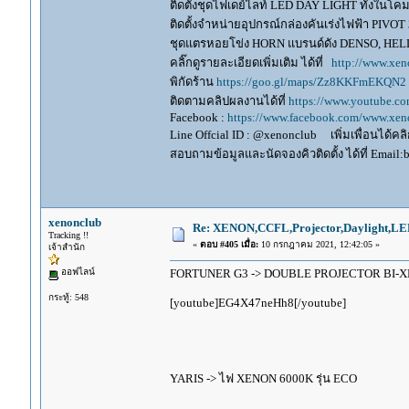
ติดตั้งชุดไฟเดย์ไลท์ LED DAY LIGHT ทั้งใน
ติดตั้งจำหน่ายอุปกรณ์กล่องคันเร่งไฟฟ้า P
ชุดแตรหอยโข่ง HORN แบรนด์ดัง DENSO, HE
คลิ๊กดูรายละเอียดเพิ่มเติม ได้ที่
http://www.xen
พิกัดร้าน
https://goo.gl/maps/Zz8KKFmEKQN2
ติดตามคลิปผลงานได้ที่
https://www.youtube.c
Facebook :
https://www.facebook.com/www.xeno
Line Offcial ID : @xenonclub เพิ่มเพื่อนได้คลิก
สอบถามข้อมูลและนัดจองคิวติดตั้ง ได้ที่ Email:
xenonclub
Re: XENON,CCFL,Projector,Daylight,LE
Tracking !!
«
ตอบ #405 เมื่อ:
10 กรกฎาคม 2021, 12:42:05 »
เจ้าสำนัก
ออฟไลน์
FORTUNER G3 -> DOUBLE PROJECTOR BI-XE
กระทู้: 548
[youtube]EG4X47neHh8[/youtube]
YARIS -> ไฟ XENON 6000K รุ่น ECO