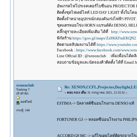
อัพเกรดไฟโปรเจคเตอร์ไบซีนอน PROJECTOR B
ติดตั้งชุดไฟเดย์ไลท์ LED DAY LIGHT ทั้งใน
ติดตั้งจำหน่ายอุปกรณ์กล่องคันเร่งไฟฟ้า P
ชุดแตรหอยโข่ง HORN แบรนด์ดัง DENSO, HE
คลิ๊กดูรายละเอียดเพิ่มเติม ได้ที่
http://www.xen
พิกัดร้าน
https://goo.gl/maps/Zz8KKFmEKQN2
ติดตามคลิปผลงานได้ที่
https://www.youtube.c
Facebook :
https://www.facebook.com/www.xeno
Line Offcial ID : @xenonclub เพิ่มเพื่อนได้คลิก
สอบถามข้อมูลและนัดจองคิวติดตั้ง ได้ที่ Email:
xenonclub
Re: XENON,CCFL,Projector,Daylight,LE
Tracking !!
«
ตอบ #414 เมื่อ:
31 กรกฎาคม 2021, 12:33:32 »
เจ้าสำนัก
ออฟไลน์
ESTIMA -> บัลลาสต์ซีนอนโรงงาน DENSO แท้
กระทู้: 548
FORTUNER G3 -> หลอดซีน่อนโรงงาน PHILIPS
ACCORD G9 MC -> แก้ไขเดยไลท์ติดรถจากโรง