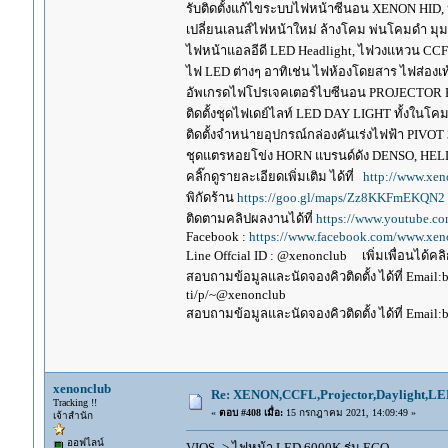
รับติดตั้งแก้ไขระบบไฟหน้าซีนอน XENON HID,
เปลี่ยนเลนส์ไฟหน้าใหม่ ล้างโคม พ่นโคมดำ มุ
ไฟหน้าแอลอีดี LED Headlight, ไฟวงแหวน CCFL
ไฟ LED ต่างๆ อาทิเช่น ไฟห้องโดยสาร ไฟส่องเท้
อัพเกรดไฟโปรเจคเตอร์ไบซีนอน PROJECTOR B
ติดตั้งชุดไฟเดย์ไลท์ LED DAY LIGHT ทั้งใน
ติดตั้งจำหน่ายอุปกรณ์กล่องคันเร่งไฟฟ้า P
ชุดแตรหอยโข่ง HORN แบรนด์ดัง DENSO, HE
คลิ๊กดูรายละเอียดเพิ่มเติม ได้ที่
http://www.xen
พิกัดร้าน
https://goo.gl/maps/Zz8KKFmEKQN2
ติดตามคลิปผลงานได้ที่
https://www.youtube.c
Facebook :
https://www.facebook.com/www.xeno
Line Offcial ID : @xenonclub เพิ่มเพื่อนได้คลิก
สอบถามข้อมูลและนัดจองคิวติดตั้ง ได้ที่ Email:
ti/p/~@xenonclub
สอบถามข้อมูลและนัดจองคิวติดตั้ง ได้ที่ Email:
xenonclub
Re: XENON,CCFL,Projector,Daylight,LE
Tracking !!
«
ตอบ #408 เมื่อ:
15 กรกฎาคม 2021, 14:09:49 »
เจ้าสำนัก
ออฟไลน์
VIOS -> ไฟหน้า LED 6000K รุ่น ECO