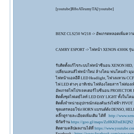
[youtube]R8oATeumyTA[/youtube]
BENZ CLS250 W218 -> อัพเกรดหลอดเพิ่มความส
CAMRY ESPORT -> ไฟหน้า XENON 4300K รุ
รับติดตั้งแก้ไขระบบไฟหน้าซีนอน XENON HID,
เปลี่ยนเลนส์ไฟหน้าใหม่ ล้างโคม พ่นโคมดำ มุ
ไฟหน้าแอลอีดี LED Headlight, ไฟวงแหวน CCFL
ไฟ LED ต่างๆ อาทิเช่น ไฟห้องโดยสาร ไฟส่องเท้
อัพเกรดไฟโปรเจคเตอร์ไบซีนอน PROJECTOR B
ติดตั้งชุดไฟเดย์ไลท์ LED DAY LIGHT ทั้งใน
ติดตั้งจำหน่ายอุปกรณ์กล่องคันเร่งไฟฟ้า P
ชุดแตรหอยโข่ง HORN แบรนด์ดัง DENSO, HE
คลิ๊กดูรายละเอียดเพิ่มเติม ได้ที่
http://www.xen
พิกัดร้าน
https://goo.gl/maps/Zz8KKFmEKQN2
ติดตามคลิปผลงานได้ที่
https://www.youtube.c
Facebook :
https://www.facebook.com/www.xeno