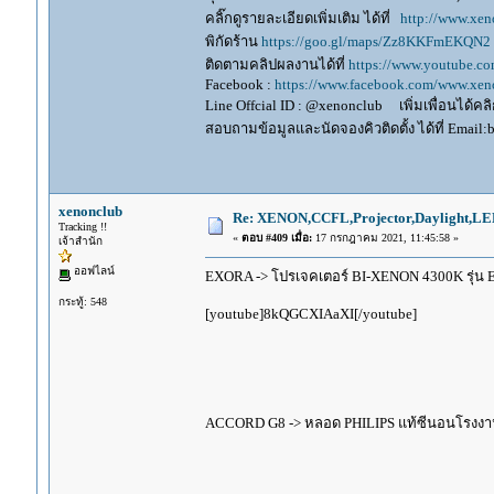
คลิ๊กดูรายละเอียดเพิ่มเติม ได้ที่
http://www.xen
พิกัดร้าน
https://goo.gl/maps/Zz8KKFmEKQN2
ติดตามคลิปผลงานได้ที่
https://www.youtube.c
Facebook :
https://www.facebook.com/www.xeno
Line Offcial ID : @xenonclub เพิ่มเพื่อนได้คลิก
สอบถามข้อมูลและนัดจองคิวติดตั้ง ได้ที่ Email:
xenonclub
Re: XENON,CCFL,Projector,Daylight,LE
Tracking !!
«
ตอบ #409 เมื่อ:
17 กรกฎาคม 2021, 11:45:58 »
เจ้าสำนัก
ออฟไลน์
EXORA -> โปรเจคเตอร์ BI-XENON 4300K รุ่น EC
กระทู้: 548
[youtube]8kQGCXIAaXI[/youtube]
ACCORD G8 -> หลอด PHILIPS แท้ซีนอนโรงงาน