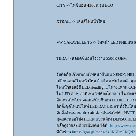
CITY -> ไฟซีนอน 4300K รุ่น ECO
XTRAIL -> เลนส์ไฟหน้าใหม่
VW CARAVELLE T5 -> ไฟหน้า LED PHILIPS 
TIIDA -> หลอดซีนอนโรงงาน 5500K OEM
รับติดตั้งแก้ไขระบบไฟหน้าซีนอน XENON HID,
เปลี่ยนเลนส์ไฟหน้าใหม่ ล้างโคม พ่นโคมดำ มุ
ไฟหน้าแอลอีดี LED Headlight, ไฟวงแหวน CCFL
ไฟ LED ต่างๆ อาทิเช่น ไฟห้องโดยสาร ไฟส่องเท้
อัพเกรดไฟโปรเจคเตอร์ไบซีนอน PROJECTOR B
ติดตั้งชุดไฟเดย์ไลท์ LED DAY LIGHT ทั้งใน
ติดตั้งจำหน่ายอุปกรณ์กล่องคันเร่งไฟฟ้า P
ชุดแตรหอยโข่ง HORN แบรนด์ดัง DENSO, HE
คลิ๊กดูรายละเอียดเพิ่มเติม ได้ที่
http://www.xen
พิกัดร้าน
https://goo.gl/maps/Zz8KKFmEKQN2