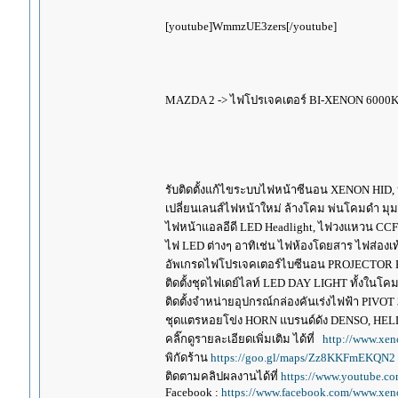
[youtube]WmmzUE3zers[/youtube]
MAZDA 2 -> ไฟโปรเจคเตอร์ BI-XENON 6000K 
รับติดตั้งแก้ไขระบบไฟหน้าซีนอน XENON HID,
เปลี่ยนเลนส์ไฟหน้าใหม่ ล้างโคม พ่นโคมดำ มุ
ไฟหน้าแอลอีดี LED Headlight, ไฟวงแหวน CCFL
ไฟ LED ต่างๆ อาทิเช่น ไฟห้องโดยสาร ไฟส่องเท้
อัพเกรดไฟโปรเจคเตอร์ไบซีนอน PROJECTOR B
ติดตั้งชุดไฟเดย์ไลท์ LED DAY LIGHT ทั้งใน
ติดตั้งจำหน่ายอุปกรณ์กล่องคันเร่งไฟฟ้า P
ชุดแตรหอยโข่ง HORN แบรนด์ดัง DENSO, HE
คลิ๊กดูรายละเอียดเพิ่มเติม ได้ที่
http://www.xen
พิกัดร้าน
https://goo.gl/maps/Zz8KKFmEKQN2
ติดตามคลิปผลงานได้ที่
https://www.youtube.c
Facebook :
https://www.facebook.com/www.xeno