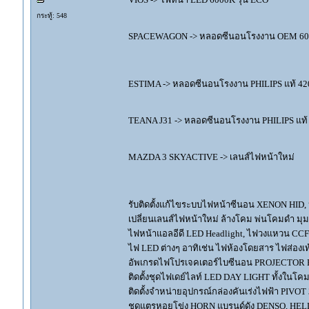
กระทู้: 548
SPACEWAGON -> หลอดซีนอนโรงงาน OEM 6000
ESTIMA -> หลอดซีนอนโรงงาน PHILIPS แท้ 4
TEANA J31 -> หลอดซีนอนโรงงาน PHILIPS แท้
MAZDA 3 SKYACTIVE -> เลนส์ไฟหน้าใหม่
รับติดตั้งแก้ไขระบบไฟหน้าซีนอน XENON HID,
เปลี่ยนเลนส์ไฟหน้าใหม่ ล้างโคม พ่นโคมดำ มุ
ไฟหน้าแอลอีดี LED Headlight, ไฟวงแหวน CCFL
ไฟ LED ต่างๆ อาทิเช่น ไฟห้องโดยสาร ไฟส่องเท้
อัพเกรดไฟโปรเจคเตอร์ไบซีนอน PROJECTOR B
ติดตั้งชุดไฟเดย์ไลท์ LED DAY LIGHT ทั้งใน
ติดตั้งจำหน่ายอุปกรณ์กล่องคันเร่งไฟฟ้า P
ชุดแตรหอยโข่ง HORN แบรนด์ดัง DENSO, HE