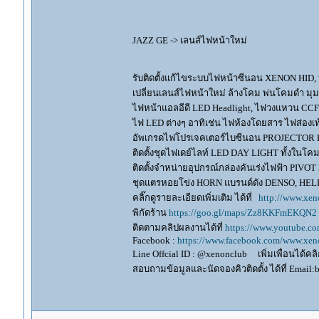
JAZZ GE -> เลนส์ไฟหน้าใหม่
รับติดตั้งแก้ไขระบบไฟหน้าซีนอน XENON HID,
เปลี่ยนเลนส์ไฟหน้าใหม่ ล้างโคม พ่นโคมดำ มุ
ไฟหน้าแอลอีดี LED Headlight, ไฟวงแหวน CCFL
ไฟ LED ต่างๆ อาทิเช่น ไฟห้องโดยสาร ไฟส่องเท้
อัพเกรดไฟโปรเจคเตอร์ไบซีนอน PROJECTOR B
ติดตั้งชุดไฟเดย์ไลท์ LED DAY LIGHT ทั้งใน
ติดตั้งจำหน่ายอุปกรณ์กล่องคันเร่งไฟฟ้า P
ชุดแตรหอยโข่ง HORN แบรนด์ดัง DENSO, HE
คลิ๊กดูรายละเอียดเพิ่มเติม ได้ที่
http://www.xen
พิกัดร้าน
https://goo.gl/maps/Zz8KKFmEKQN2
ติดตามคลิปผลงานได้ที่
https://www.youtube.c
Facebook :
https://www.facebook.com/www.xeno
Line Offcial ID : @xenonclub เพิ่มเพื่อนได้คลิก
สอบถามข้อมูลและนัดจองคิวติดตั้ง ได้ที่ Email: