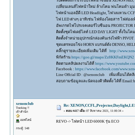
รับติดตั้งแก้ไขระบบไฟหน้าซีนอน XENON HID,
เปลี่ยนเลนส์ไฟหน้าใหม่ ล้างโคม พ่นโคมดำ มุ
ไฟหน้าแอลอีดี LED Headlight, ไฟวงแหวน CCFL
ไฟ LED ต่างๆ อาทิเช่น ไฟห้องโดยสาร ไฟส่องเท้
อัพเกรดไฟโปรเจคเตอร์ไบซีนอน PROJECTOR B
ติดตั้งชุดไฟเดย์ไลท์ LED DAY LIGHT ทั้งใน
ติดตั้งจำหน่ายอุปกรณ์กล่องคันเร่งไฟฟ้า P
ชุดแตรหอยโข่ง HORN แบรนด์ดัง DENSO, HE
คลิ๊กดูรายละเอียดเพิ่มเติม ได้ที่
http://www.xen
พิกัดร้าน
https://goo.gl/maps/Zz8KKFmEKQN2
ติดตามคลิปผลงานได้ที่
https://www.youtube.c
Facebook :
https://www.facebook.com/www.xeno
Line Offcial ID : @xenonclub เพิ่มเพื่อนได้คลิก
สอบถามข้อมูลและนัดจองคิวติดตั้ง ได้ที่ Email:
xenonclub
Re: XENON,CCFL,Projector,Daylight,LE
Tracking !!
«
ตอบ #417 เมื่อ:
07 สิงหาคม 2021, 11:00:34 »
เจ้าสำนัก
ออฟไลน์
REVO -> ไฟหน้า LED 6000K รุ่น ECO
กระทู้: 548