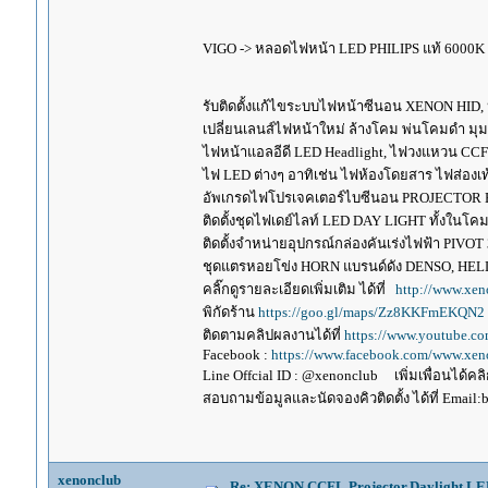
VIGO -> หลอดไฟหน้า LED PHILIPS แท้ 6000K +
รับติดตั้งแก้ไขระบบไฟหน้าซีนอน XENON HID,
เปลี่ยนเลนส์ไฟหน้าใหม่ ล้างโคม พ่นโคมดำ มุ
ไฟหน้าแอลอีดี LED Headlight, ไฟวงแหวน CCFL
ไฟ LED ต่างๆ อาทิเช่น ไฟห้องโดยสาร ไฟส่องเท้
อัพเกรดไฟโปรเจคเตอร์ไบซีนอน PROJECTOR B
ติดตั้งชุดไฟเดย์ไลท์ LED DAY LIGHT ทั้งใน
ติดตั้งจำหน่ายอุปกรณ์กล่องคันเร่งไฟฟ้า P
ชุดแตรหอยโข่ง HORN แบรนด์ดัง DENSO, HE
คลิ๊กดูรายละเอียดเพิ่มเติม ได้ที่
http://www.xen
พิกัดร้าน
https://goo.gl/maps/Zz8KKFmEKQN2
ติดตามคลิปผลงานได้ที่
https://www.youtube.c
Facebook :
https://www.facebook.com/www.xeno
Line Offcial ID : @xenonclub เพิ่มเพื่อนได้คลิก
สอบถามข้อมูลและนัดจองคิวติดตั้ง ได้ที่ Email:
xenonclub
Re: XENON,CCFL,Projector,Daylight,LE