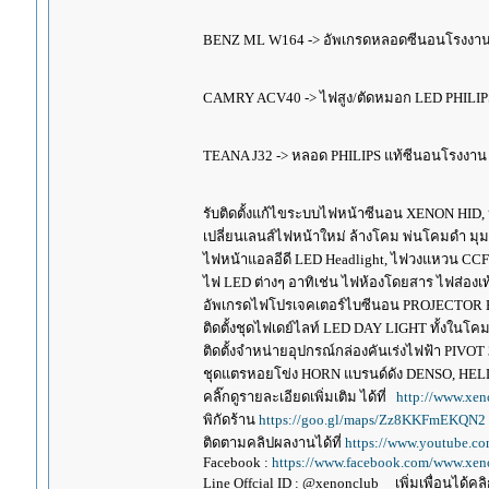
BENZ ML W164 -> อัพเกรดหลอดซีนอนโรงงานเ
CAMRY ACV40 -> ไฟสูง/ตัดหมอก LED PHILIPS
TEANA J32 -> หลอด PHILIPS แท้ซีนอนโรงงาน
รับติดตั้งแก้ไขระบบไฟหน้าซีนอน XENON HID,
เปลี่ยนเลนส์ไฟหน้าใหม่ ล้างโคม พ่นโคมดำ มุ
ไฟหน้าแอลอีดี LED Headlight, ไฟวงแหวน CCFL
ไฟ LED ต่างๆ อาทิเช่น ไฟห้องโดยสาร ไฟส่องเท้
อัพเกรดไฟโปรเจคเตอร์ไบซีนอน PROJECTOR B
ติดตั้งชุดไฟเดย์ไลท์ LED DAY LIGHT ทั้งใน
ติดตั้งจำหน่ายอุปกรณ์กล่องคันเร่งไฟฟ้า P
ชุดแตรหอยโข่ง HORN แบรนด์ดัง DENSO, HE
คลิ๊กดูรายละเอียดเพิ่มเติม ได้ที่
http://www.xen
พิกัดร้าน
https://goo.gl/maps/Zz8KKFmEKQN2
ติดตามคลิปผลงานได้ที่
https://www.youtube.c
Facebook :
https://www.facebook.com/www.xeno
Line Offcial ID : @xenonclub เพิ่มเพื่อนได้คลิก