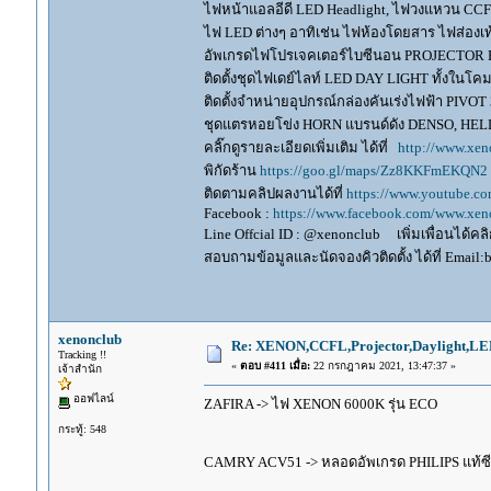
ไฟหน้าแอลอีดี LED Headlight, ไฟวงแหวน CCFL
ไฟ LED ต่างๆ อาทิเช่น ไฟห้องโดยสาร ไฟส่องเท้
อัพเกรดไฟโปรเจคเตอร์ไบซีนอน PROJECTOR B
ติดตั้งชุดไฟเดย์ไลท์ LED DAY LIGHT ทั้งใน
ติดตั้งจำหน่ายอุปกรณ์กล่องคันเร่งไฟฟ้า P
ชุดแตรหอยโข่ง HORN แบรนด์ดัง DENSO, HE
คลิ๊กดูรายละเอียดเพิ่มเติม ได้ที่
http://www.xen
พิกัดร้าน
https://goo.gl/maps/Zz8KKFmEKQN2
ติดตามคลิปผลงานได้ที่
https://www.youtube.c
Facebook :
https://www.facebook.com/www.xeno
Line Offcial ID : @xenonclub เพิ่มเพื่อนได้คลิก
สอบถามข้อมูลและนัดจองคิวติดตั้ง ได้ที่ Email:
xenonclub
Re: XENON,CCFL,Projector,Daylight,LE
Tracking !!
«
ตอบ #411 เมื่อ:
22 กรกฎาคม 2021, 13:47:37 »
เจ้าสำนัก
ออฟไลน์
ZAFIRA -> ไฟ XENON 6000K รุ่น ECO
กระทู้: 548
CAMRY ACV51 -> หลอดอัพเกรด PHILIPS แท้ซ