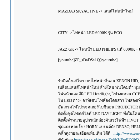
MAZDA3 SKYACTIVE -> เลนส์ไฟหน้าใหม่
CITY -> ไฟหน้า LED 6000K รุ่น ECO
JAZZ GK -> ไฟหน้า LED PHILIPS แท้ 6000K + 
[youtube]ZP_sDaDSa1Q[/youtube]
รับติดตั้งแก้ไขระบบไฟหน้าซีนอน XENON HID,
เปลี่ยนเลนส์ไฟหน้าใหม่ ล้างโคม พ่นโคมดำ มุ
ไฟหน้าแอลอีดี LED Headlight, ไฟวงแหวน CCFL
ไฟ LED ต่างๆ อาทิเช่น ไฟห้องโดยสาร ไฟส่องเท้
อัพเกรดไฟโปรเจคเตอร์ไบซีนอน PROJECTOR B
ติดตั้งชุดไฟเดย์ไลท์ LED DAY LIGHT ทั้งใน
ติดตั้งจำหน่ายอุปกรณ์กล่องคันเร่งไฟฟ้า P
ชุดแตรหอยโข่ง HORN แบรนด์ดัง DENSO, HE
คลิ๊กดูรายละเอียดเพิ่มเติม ได้ที่
http://www.xen
พิกัดร้าน
https://goo.gl/maps/Zz8KKFmEKQN2