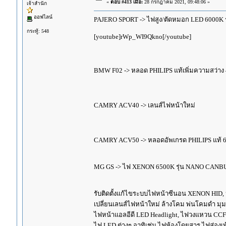
«
ตอบ #413 เมื่อ:
28 กรกฎาคม 2021, 09:48:06 »
เจ้าสำนัก
ออฟไลน์
PAJERO SPORT -> ไฟสูง/ตัดหมอก LED 6000K รุ
กระทู้: 548
[youtube]rWp_WI9Qkno[/youtube]
BMW F02 -> หลอด PHILIPS แท้เพิ่มความสว่า
CAMRY ACV40 -> เลนส์ไฟหน้าใหม่
CAMRY ACV50 -> หลอดอัพเกรด PHILIPS แท้ 
MG GS -> ไฟ XENON 6500K รุ่น NANO CANB
รับติดตั้งแก้ไขระบบไฟหน้าซีนอน XENON HID,
เปลี่ยนเลนส์ไฟหน้าใหม่ ล้างโคม พ่นโคมดำ มุ
ไฟหน้าแอลอีดี LED Headlight, ไฟวงแหวน CCFL
ไฟ LED ต่างๆ อาทิเช่น ไฟห้องโดยสาร ไฟส่องเท้