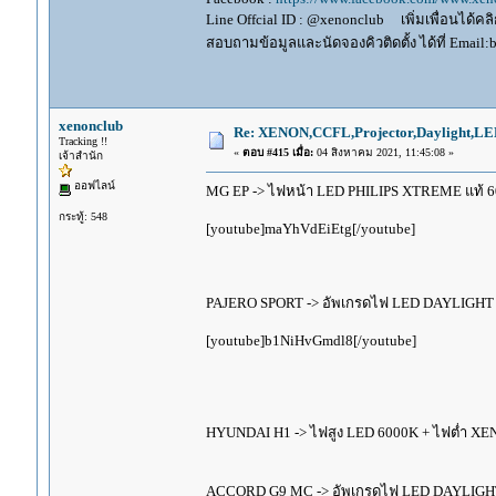
Line Offcial ID : @xenonclub เพิ่มเพื่อนได้คลิก
สอบถามข้อมูลและนัดจองคิวติดตั้ง ได้ที่ Email:
xenonclub
Re: XENON,CCFL,Projector,Daylight,LE
Tracking !!
«
ตอบ #415 เมื่อ:
04 สิงหาคม 2021, 11:45:08 »
เจ้าสำนัก
ออฟไลน์
MG EP -> ไฟหน้า LED PHILIPS XTREME แท้ 
กระทู้: 548
[youtube]maYhVdEiEtg[/youtube]
PAJERO SPORT -> อัพเกรดไฟ LED DAYLIGHT แบ
[youtube]b1NiHvGmdl8[/youtube]
HYUNDAI H1 -> ไฟสูง LED 6000K + ไฟต่ำ X
ACCORD G9 MC -> อัพเกรดไฟ LED DAYLIGH