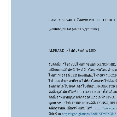
CAMRY ACV40 -> อัพเกรด PROJECTOR BI-XEN
[youtube]2RJXQwt7nTA[/youtube]
ALPHARD -> ไฟทับทิมท้าย LED
รับติดตั้งแก้ไขระบบไฟหน้าซีนอน XENON HID,
เปลี่ยนเลนส์ไฟหน้าใหม่ ล้างโคม พ่นโคมดำ มุ
ไฟหน้าแอลอีดี LED Headlight, ไฟวงแหวน CCFL
ไฟ LED ต่างๆ อาทิเช่น ไฟห้องโดยสาร ไฟส่องเท้
อัพเกรดไฟโปรเจคเตอร์ไบซีนอน PROJECTOR B
ติดตั้งชุดไฟเดย์ไลท์ LED DAY LIGHT ทั้งใน
ติดตั้งจำหน่ายอุปกรณ์กล่องคันเร่งไฟฟ้า P
ชุดแตรหอยโข่ง HORN แบรนด์ดัง DENSO, HE
คลิ๊กดูรายละเอียดเพิ่มเติม ได้ที่
http://www.xen
พิกัดร้าน
https://goo.gl/maps/Zz8KKFmEKQN2