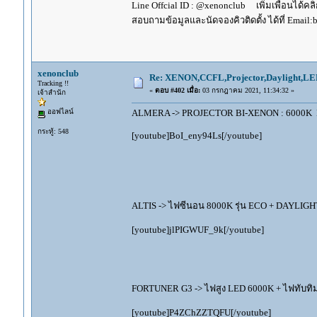
Line Offcial ID : @xenonclub เพิ่มเพื่อนได้คลิก
สอบถามข้อมูลและนัดจองคิวติดตั้ง ได้ที่ Email:
xenonclub
Re: XENON,CCFL,Projector,Daylight,LE
Tracking !!
«
ตอบ #402 เมื่อ:
03 กรกฎาคม 2021, 11:34:32 »
เจ้าสำนัก
ออฟไลน์
ALMERA -> PROJECTOR BI-XENON : 6000K 
กระทู้: 548
[youtube]BoI_eny94Ls[/youtube]
ALTIS -> ไฟซีนอน 8000K รุ่น ECO + DAYLIGHT ไ
[youtube]jlPIGWUF_9k[/youtube]
FORTUNER G3 -> ไฟสูง LED 6000K + ไฟทับทิม
[youtube]P4ZChZZTQFU[/youtube]