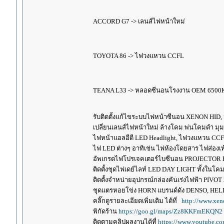
ACCORD G7 -> เลนส์ไฟหน้าใหม่
TOYOTA 86 -> ไฟวงแหวน CCFL
TEANA L33 -> หลอดซีนอนโรงงาน OEM 6500
รับติดตั้งแก้ไขระบบไฟหน้าซีนอน XENON HID,
เปลี่ยนเลนส์ไฟหน้าใหม่ ล้างโคม พ่นโคมดำ มุ
ไฟหน้าแอลอีดี LED Headlight, ไฟวงแหวน CCFL
ไฟ LED ต่างๆ อาทิเช่น ไฟห้องโดยสาร ไฟส่องเท้
อัพเกรดไฟโปรเจคเตอร์ไบซีนอน PROJECTOR B
ติดตั้งชุดไฟเดย์ไลท์ LED DAY LIGHT ทั้งใน
ติดตั้งจำหน่ายอุปกรณ์กล่องคันเร่งไฟฟ้า P
ชุดแตรหอยโข่ง HORN แบรนด์ดัง DENSO, HE
คลิ๊กดูรายละเอียดเพิ่มเติม ได้ที่
http://www.xen
พิกัดร้าน
https://goo.gl/maps/Zz8KKFmEKQN2
ติดตามคลิปผลงานได้ที่
https://www.youtube.c