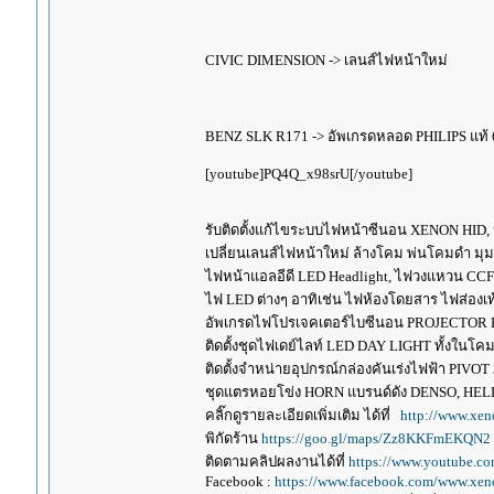
CIVIC DIMENSION -> เลนส์ไฟหน้าใหม่
BENZ SLK R171 -> อัพเกรดหลอด PHILIPS แท้
[youtube]PQ4Q_x98srU[/youtube]
รับติดตั้งแก้ไขระบบไฟหน้าซีนอน XENON HID,
เปลี่ยนเลนส์ไฟหน้าใหม่ ล้างโคม พ่นโคมดำ มุ
ไฟหน้าแอลอีดี LED Headlight, ไฟวงแหวน CCFL
ไฟ LED ต่างๆ อาทิเช่น ไฟห้องโดยสาร ไฟส่องเท้
อัพเกรดไฟโปรเจคเตอร์ไบซีนอน PROJECTOR B
ติดตั้งชุดไฟเดย์ไลท์ LED DAY LIGHT ทั้งใน
ติดตั้งจำหน่ายอุปกรณ์กล่องคันเร่งไฟฟ้า P
ชุดแตรหอยโข่ง HORN แบรนด์ดัง DENSO, HE
คลิ๊กดูรายละเอียดเพิ่มเติม ได้ที่
http://www.xen
พิกัดร้าน
https://goo.gl/maps/Zz8KKFmEKQN2
ติดตามคลิปผลงานได้ที่
https://www.youtube.c
Facebook :
https://www.facebook.com/www.xeno