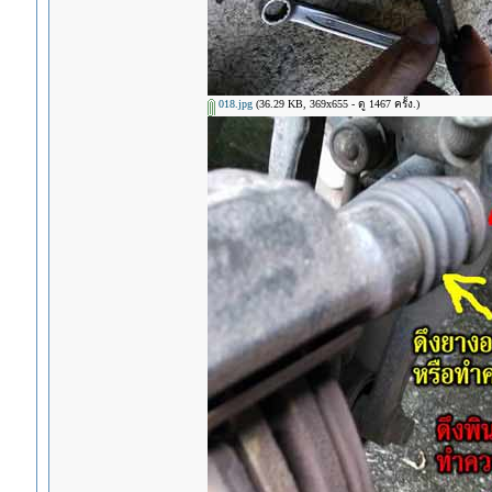
018.jpg
(36.29 KB, 369x655 - ดู 1467 ครั้ง.)