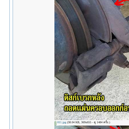
011.jpg
(38.04 KB, 369x655 - ดู 1484 ครั้ง.)