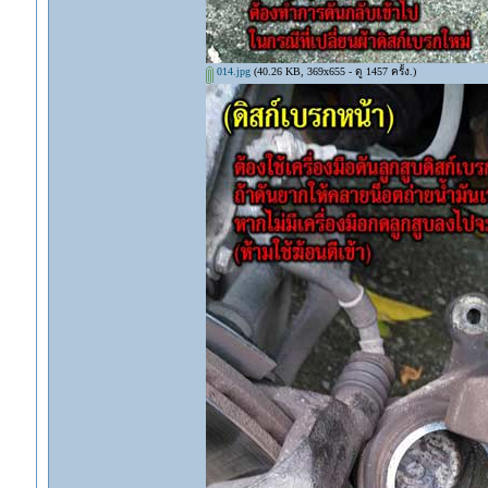
014.jpg
(40.26 KB, 369x655 - ดู 1457 ครั้ง.)