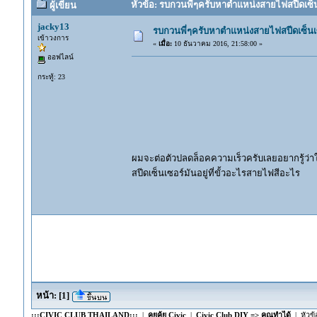
หัวข้อ: รบกวนพี่ๆครับหาตำแหน่งสายไฟสปีดเซ็นเ
ผู้เขียน
jacky13
รบกวนพี่ๆครับหาตำแหน่งสายไฟสปีดเซ็นเซ
เข้าวงการ
«
เมื่อ:
10 ธันวาคม 2016, 21:58:00 »
ออฟไลน์
กระทู้: 23
ผมจะต่อตัวปลดล็อคความเร็วครับเลยอยากรู้ว่าใ
สปีดเซ็นเซอร์มันอยู่ที่ขั้วอะไรสายไฟสีอะไร
หน้า:
[
1
]
:::CIVIC CLUB THAILAND:::
|
คุยคุ้ย Civic
|
Civic Club DIY => คุณทำได้
| หัวข้