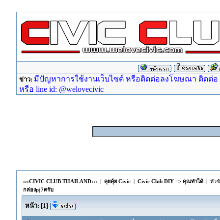
มีปัญหาการใช้งานเว็บไซต์ หรือติดต่อลงโฆษณา ติดต่อ ad
ข่าว:
หรือ line id: @welovecivic
:::CIVIC CLUB THAILAND:::
|
คุยคุ้ย Civic
|
Civic Club DIY => คุณทำได้
| หัวข
กล่องpj7ครับ
หน้า:
[
1
]