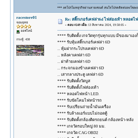
*** งดโปรโมทธุรกิจผ่านลายเซนต์ สนใจโปรดติดต่อลงโฆษ
racestore01
Re: สติ๊กเกอร์เคฟล่า6d ไฟส่องเท้า หลอด
จอมยุทธ
«
ตอบ #249 เมื่อ:
13 สิงหาคม 2024, 19:58:05 »
ออฟไลน์
**** รับติดตั้ง เกจวัดทุกรุ่นทุกแบบ มีของมาเองก็ร
กระทู้: 438
**** รับหุ้มสติ๊กเกอร์เคฟล่า 6D
... หุ้มฝากระโปรงเคฟล่า 6D
... หลังคาเคฟล่า 6D
... ฝาท้ายเคฟล่า 6D
... กระจกมองข้างเคฟล่า 6D
... เสากลางประตู เคฟล่า 6D
**** รับติดตั้งวัดบูส
**** รับติดตั้งไฟส่องเท้า
**** หลอดไฟหน้า LED.
**** รับขัดโคมไฟหน้ารถ
**** รับเปรียนถ่ายน้ำมันเครื่อง
**** รับล้างแอร์แบบไม่ถอดตู้
**** รับติดตั้งกล้องติดรถยนต์ กล้องหน้า-หลัง
**** เกจวัดรอบใหญ่ 80 มม.
**** เกจวัด CAG OBD2