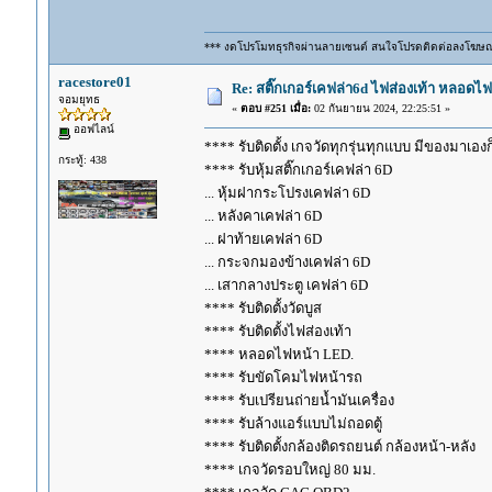
*** งดโปรโมทธุรกิจผ่านลายเซนต์ สนใจโปรดติดต่อลงโฆษ
racestore01
Re: สติ๊กเกอร์เคฟล่า6d ไฟส่องเท้า หลอด
จอมยุทธ
«
ตอบ #251 เมื่อ:
02 กันยายน 2024, 22:25:51 »
ออฟไลน์
**** รับติดตั้ง เกจวัดทุกรุ่นทุกแบบ มีของมาเองก็ร
กระทู้: 438
**** รับหุ้มสติ๊กเกอร์เคฟล่า 6D
... หุ้มฝากระโปรงเคฟล่า 6D
... หลังคาเคฟล่า 6D
... ฝาท้ายเคฟล่า 6D
... กระจกมองข้างเคฟล่า 6D
... เสากลางประตู เคฟล่า 6D
**** รับติดตั้งวัดบูส
**** รับติดตั้งไฟส่องเท้า
**** หลอดไฟหน้า LED.
**** รับขัดโคมไฟหน้ารถ
**** รับเปรียนถ่ายน้ำมันเครื่อง
**** รับล้างแอร์แบบไม่ถอดตู้
**** รับติดตั้งกล้องติดรถยนต์ กล้องหน้า-หลัง
**** เกจวัดรอบใหญ่ 80 มม.