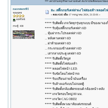
*** งดโปรโมทธุรกิจผ่านลายเซนต์ สนใจโปรดติดต่อลงโฆษ
racestore01
Re: สติ๊กเกอร์เคฟล่า6d ไฟส่องเท้า หลอด
จอมยุทธ
«
ตอบ #245 เมื่อ:
17 กรกฎาคม 2024, 21:53:01 »
ออฟไลน์
**** รับติดตั้ง เกจวัดทุกรุ่นทุกแบบ มีของมาเองก็ร
กระทู้: 438
**** รับหุ้มสติ๊กเกอร์เคฟล่า 6D
... หุ้มฝากระโปรงเคฟล่า 6D
... หลังคาเคฟล่า 6D
... ฝาท้ายเคฟล่า 6D
... กระจกมองข้างเคฟล่า 6D
... เสากลางประตู เคฟล่า 6D
**** รับติดตั้งวัดบูส
**** รับติดตั้งไฟส่องเท้า
**** หลอดไฟหน้า LED.
**** รับขัดโคมไฟหน้ารถ
**** รับเปรียนถ่ายน้ำมันเครื่อง
**** รับล้างแอร์แบบไม่ถอดตู้
**** รับติดตั้งกล้องติดรถยนต์ กล้องหน้า-หลัง
**** เกจวัดรอบใหญ่ 80 มม.
**** เกจวัด CAG OBD2
**** รับติดตั้งพวงมาลัยแต่งรถยนต์