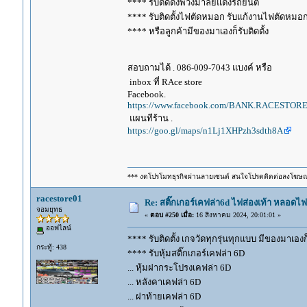
**** รับติดตั้งพวงมาลัยแต่งรถยนต์
**** รับติดตั้งไฟตัดหมอก รับแก้งานไฟตัดหมอ
**** หรือลูกค้ามีของมาเองก็รับติดตั้ง
สอบถามได้ . 086-009-7043 แบงค์ หรือ
inbox ที่ RAce store
Facebook.
https://www.facebook.com/BANK.RACESTORE
แผนทีร้าน .
https://goo.gl/maps/n1Lj1XHPzh3sdth8A
*** งดโปรโมทธุรกิจผ่านลายเซนต์ สนใจโปรดติดต่อลงโฆษ
racestore01
Re: สติ๊กเกอร์เคฟล่า6d ไฟส่องเท้า หลอด
จอมยุทธ
«
ตอบ #250 เมื่อ:
16 สิงหาคม 2024, 20:01:01 »
ออฟไลน์
**** รับติดตั้ง เกจวัดทุกรุ่นทุกแบบ มีของมาเองก็ร
กระทู้: 438
**** รับหุ้มสติ๊กเกอร์เคฟล่า 6D
... หุ้มฝากระโปรงเคฟล่า 6D
... หลังคาเคฟล่า 6D
... ฝาท้ายเคฟล่า 6D