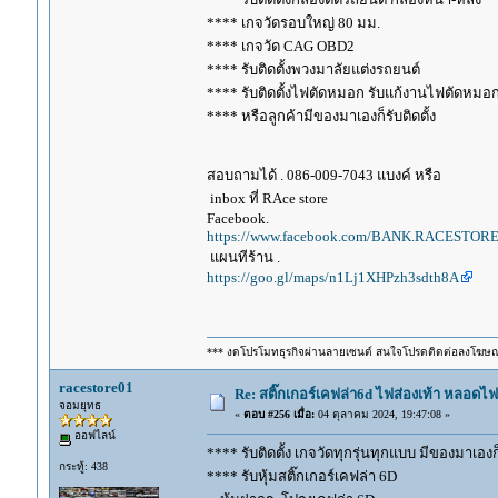
**** เกจวัดรอบใหญ่ 80 มม.
**** เกจวัด CAG OBD2
**** รับติดตั้งพวงมาลัยแต่งรถยนต์
**** รับติดตั้งไฟตัดหมอก รับแก้งานไฟตัดหมอ
**** หรือลูกค้ามีของมาเองก็รับติดตั้ง
สอบถามได้ . 086-009-7043 แบงค์ หรือ
inbox ที่ RAce store
Facebook.
https://www.facebook.com/BANK.RACESTORE
แผนทีร้าน .
https://goo.gl/maps/n1Lj1XHPzh3sdth8A
*** งดโปรโมทธุรกิจผ่านลายเซนต์ สนใจโปรดติดต่อลงโฆษ
racestore01
Re: สติ๊กเกอร์เคฟล่า6d ไฟส่องเท้า หลอด
จอมยุทธ
«
ตอบ #256 เมื่อ:
04 ตุลาคม 2024, 19:47:08 »
ออฟไลน์
**** รับติดตั้ง เกจวัดทุกรุ่นทุกแบบ มีของมาเองก็ร
กระทู้: 438
**** รับหุ้มสติ๊กเกอร์เคฟล่า 6D