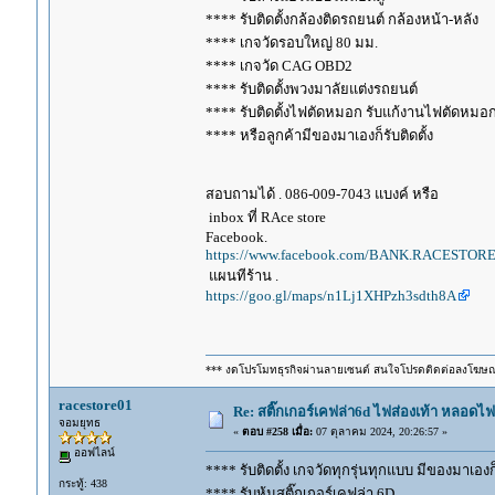
**** รับติดตั้งกล้องติดรถยนต์ กล้องหน้า-หลัง
**** เกจวัดรอบใหญ่ 80 มม.
**** เกจวัด CAG OBD2
**** รับติดตั้งพวงมาลัยแต่งรถยนต์
**** รับติดตั้งไฟตัดหมอก รับแก้งานไฟตัดหมอ
**** หรือลูกค้ามีของมาเองก็รับติดตั้ง
สอบถามได้ . 086-009-7043 แบงค์ หรือ
inbox ที่ RAce store
Facebook.
https://www.facebook.com/BANK.RACESTORE
แผนทีร้าน .
https://goo.gl/maps/n1Lj1XHPzh3sdth8A
*** งดโปรโมทธุรกิจผ่านลายเซนต์ สนใจโปรดติดต่อลงโฆษ
racestore01
Re: สติ๊กเกอร์เคฟล่า6d ไฟส่องเท้า หลอด
จอมยุทธ
«
ตอบ #258 เมื่อ:
07 ตุลาคม 2024, 20:26:57 »
ออฟไลน์
**** รับติดตั้ง เกจวัดทุกรุ่นทุกแบบ มีของมาเองก็ร
กระทู้: 438
**** รับหุ้มสติ๊กเกอร์เคฟล่า 6D