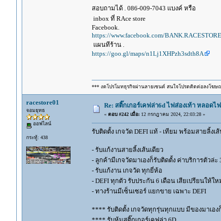
สอบถามได้ . 086-009-7043 แบงค์ หรือ
inbox ที่ RAce store
Facebook.
https://www.facebook.com/BANK.RACESTORE
แผนทีร้าน .
https://goo.gl/maps/n1Lj1XHPzh3sdth8A
*** งดโปรโมทธุรกิจผ่านลายเซนต์ สนใจโปรดติดต่อลงโฆษ
racestore01
Re: สติ๊กเกอร์เคฟล่า6d ไฟส่องเท้า หลอด
จอมยุทธ
«
ตอบ #242 เมื่อ:
12 กรกฎาคม 2024, 22:03:28 »
ออฟไลน์
รับติดตั้ง เกจวัด DEFI แท้ - เทียม พร้อมสายลิ้งเ
กระทู้: 438
- รับแก้งานสายลิ้งเส้นเดียว
- ลูกค้ามีเกจวัดมาเองก็รับติดตั้ง ค่าบริการตัวล
- รับแก้งาน เกจวัด ทุกยี่ห้อ
- DEFI ทุกตัว รับประกัน 6 เดือน เสียเปรียนให้ใหม
- ทางร้านมีเซ็นเซอร์ แยกขาย เฉพาะ DEFI
**** รับติดตั้ง เกจวัดทุกรุ่นทุกแบบ มีของมาเองก็ร
**** รับหุ้มสติ๊กเกอร์เคฟล่า 6D