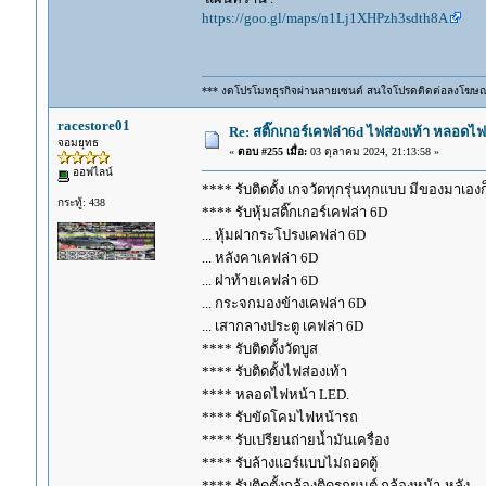
https://goo.gl/maps/n1Lj1XHPzh3sdth8A
*** งดโปรโมทธุรกิจผ่านลายเซนต์ สนใจโปรดติดต่อลงโฆษ
racestore01
Re: สติ๊กเกอร์เคฟล่า6d ไฟส่องเท้า หลอด
จอมยุทธ
«
ตอบ #255 เมื่อ:
03 ตุลาคม 2024, 21:13:58 »
ออฟไลน์
**** รับติดตั้ง เกจวัดทุกรุ่นทุกแบบ มีของมาเองก็ร
กระทู้: 438
**** รับหุ้มสติ๊กเกอร์เคฟล่า 6D
... หุ้มฝากระโปรงเคฟล่า 6D
... หลังคาเคฟล่า 6D
... ฝาท้ายเคฟล่า 6D
... กระจกมองข้างเคฟล่า 6D
... เสากลางประตู เคฟล่า 6D
**** รับติดตั้งวัดบูส
**** รับติดตั้งไฟส่องเท้า
**** หลอดไฟหน้า LED.
**** รับขัดโคมไฟหน้ารถ
**** รับเปรียนถ่ายน้ำมันเครื่อง
**** รับล้างแอร์แบบไม่ถอดตู้
**** รับติดตั้งกล้องติดรถยนต์ กล้องหน้า-หลัง