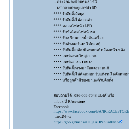
... กระจกมองข้างเคฟล่า 6D
... เสากลางประตู เคฟล่า 6D
**** รับติดตั้งวัดบูส
**** รับติดตั้งไฟส่องเท้า
**** หลอดไฟหน้า LED.
**** รับขัดโคมไฟหน้ารถ
**** รับเปรียนถ่ายน้ำมันเครื่อง
**** รับล้างแอร์แบบไม่ถอดตู้
**** รับติดตั้งกล้องติดรถยนต์ กล้องหน้า-หลัง
**** เกจวัดรอบใหญ่ 80 มม.
**** เกจวัด CAG OBD2
**** รับติดตั้งพวงมาลัยแต่งรถยนต์
**** รับติดตั้งไฟตัดหมอก รับแก้งานไฟตัดหมอ
**** หรือลูกค้ามีของมาเองก็รับติดตั้ง
สอบถามได้ . 086-009-7043 แบงค์ หรือ
inbox ที่ RAce store
Facebook.
https://www.facebook.com/BANK.RACESTORE
แผนทีร้าน .
https://goo.gl/maps/n1Lj1XHPzh3sdth8A