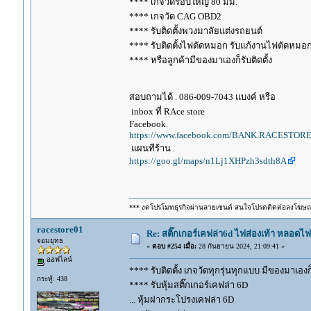
**** เกจวัดรอบใหญ่ 80 มม.
**** เกจวัด CAG OBD2
**** รับติดตั้งพวงมาลัยแต่งรถยนต์
**** รับติดตั้งไฟตัดหมอก รับแก้งานไฟตัดหมอ
**** หรือลูกค้ามีของมาเองก็รับติดตั้ง
สอบถามได้ . 086-009-7043 แบงค์ หรือ
inbox ที่ RAce store
Facebook.
https://www.facebook.com/BANK.RACESTORE
แผนทีร้าน .
https://goo.gl/maps/n1Lj1XHPzh3sdth8A
*** งดโปรโมทธุรกิจผ่านลายเซนต์ สนใจโปรดติดต่อลงโฆษ
racestore01
Re: สติ๊กเกอร์เคฟล่า6d ไฟส่องเท้า หลอด
จอมยุทธ
«
ตอบ #254 เมื่อ:
28 กันยายน 2024, 21:09:41 »
ออฟไลน์
**** รับติดตั้ง เกจวัดทุกรุ่นทุกแบบ มีของมาเองก็ร
กระทู้: 438
**** รับหุ้มสติ๊กเกอร์เคฟล่า 6D
... หุ้มฝากระโปรงเคฟล่า 6D