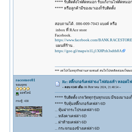
**** รับติดตั้งไฟตัดหมอก รับแก้งานไฟตัดหมอ
**** หรือลูกค้ามีของมาเองก็รับติดตั้ง
สอบถามได้ . 086-009-7043 แบงค์ หรือ
inbox ที่ RAce store
Facebook.
https://www.facebook.com/BANK.RACESTORE
แผนทีร้าน .
https://goo.gl/maps/n1Lj1XHPzh3sdth8A
*** งดโปรโมทธุรกิจผ่านลายเซนต์ สนใจโปรดติดต่อลงโฆษ
racestore01
Re: สติ๊กเกอร์เคฟล่า6d ไฟส่องเท้า หลอด
จอมยุทธ
«
ตอบ #248 เมื่อ:
06 สิงหาคม 2024, 21:48:54 »
ออฟไลน์
**** รับติดตั้ง เกจวัดทุกรุ่นทุกแบบ มีของมาเองก็ร
กระทู้: 438
**** รับหุ้มสติ๊กเกอร์เคฟล่า 6D
... หุ้มฝากระโปรงเคฟล่า 6D
... หลังคาเคฟล่า 6D
... ฝาท้ายเคฟล่า 6D
... กระจกมองข้างเคฟล่า 6D