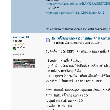
https://www.facebook.com/BANK.RACESTORE
แผนทีร้าน .
https://goo.gl/maps/n1Lj1XHPzh3sdth8A
*** งดโปรโมทธุรกิจผ่านลายเซนต์ สนใจโปรดติดต่อลงโฆษ
racestore01
Re: สติ๊กเกอร์เคฟล่า6d ไฟส่องเท้า หลอด
จอมยุทธ
«
ตอบ #243 เมื่อ:
15 กรกฎาคม 2024, 21:56:24 »
ออฟไลน์
รับติดตั้ง เกจวัด DEFI แท้ - เทียม พร้อมสายลิ้งเ
กระทู้: 438
- รับแก้งานสายลิ้งเส้นเดียว
- ลูกค้ามีเกจวัดมาเองก็รับติดตั้ง ค่าบริการตัวล
- รับแก้งาน เกจวัด ทุกยี่ห้อ
- DEFI ทุกตัว รับประกัน 6 เดือน เสียเปรียนให้ใหม
- ทางร้านมีเซ็นเซอร์ แยกขาย เฉพาะ DEFI
**** รับติดตั้ง เกจวัดทุกรุ่นทุกแบบ มีของมาเองก็ร
**** รับหุ้มสติ๊กเกอร์เคฟล่า 6D
... หุ้มฝากระโปรงเคฟล่า 6D
... หลังคาเคฟล่า 6D