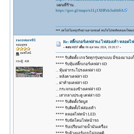
แผนทีร้าน .
https://goo.gl/maps/n1Lj1XHPzh3sdth8A
*** งดโปรโมทธุรกิจผ่านลายเซนต์ สนใจโปรดติดต่อลงโฆษ
racestore01
Re: สติ๊กเกอร์เคฟล่า6d ไฟส่องเท้า หลอด
จอมยุทธ
«
ตอบ #257 เมื่อ:
06 ตุลาคม 2024, 19:20:17 »
ออฟไลน์
**** รับติดตั้ง เกจวัดทุกรุ่นทุกแบบ มีของมาเองก็ร
กระทู้: 438
**** รับหุ้มสติ๊กเกอร์เคฟล่า 6D
... หุ้มฝากระโปรงเคฟล่า 6D
... หลังคาเคฟล่า 6D
... ฝาท้ายเคฟล่า 6D
... กระจกมองข้างเคฟล่า 6D
... เสากลางประตู เคฟล่า 6D
**** รับติดตั้งวัดบูส
**** รับติดตั้งไฟส่องเท้า
**** หลอดไฟหน้า LED.
**** รับขัดโคมไฟหน้ารถ
**** รับเปรียนถ่ายน้ำมันเครื่อง
**** รับล้างแอร์แบบไม่ถอดตู้