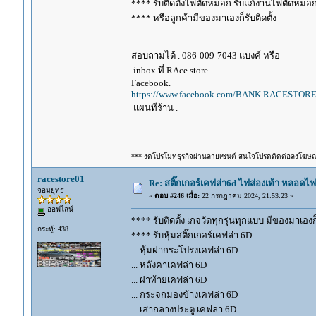
**** รับติดตั้งไฟตัดหมอก รับแก้งานไฟตัดหมอ
**** หรือลูกค้ามีของมาเองก็รับติดตั้ง
สอบถามได้ . 086-009-7043 แบงค์ หรือ
inbox ที่ RAce store
Facebook.
https://www.facebook.com/BANK.RACESTORE
แผนทีร้าน .
*** งดโปรโมทธุรกิจผ่านลายเซนต์ สนใจโปรดติดต่อลงโฆษ
racestore01
Re: สติ๊กเกอร์เคฟล่า6d ไฟส่องเท้า หลอด
จอมยุทธ
«
ตอบ #246 เมื่อ:
22 กรกฎาคม 2024, 21:53:23 »
ออฟไลน์
**** รับติดตั้ง เกจวัดทุกรุ่นทุกแบบ มีของมาเองก็ร
กระทู้: 438
**** รับหุ้มสติ๊กเกอร์เคฟล่า 6D
... หุ้มฝากระโปรงเคฟล่า 6D
... หลังคาเคฟล่า 6D
... ฝาท้ายเคฟล่า 6D
... กระจกมองข้างเคฟล่า 6D
... เสากลางประตู เคฟล่า 6D