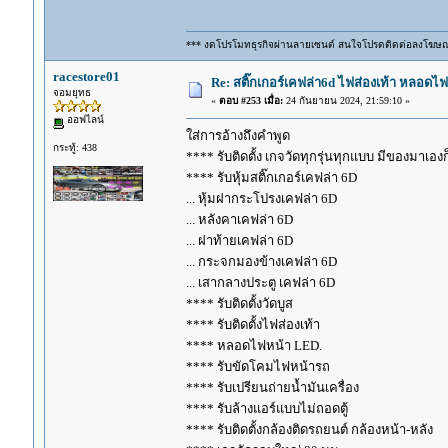
*** งดโปรโมทธุรกิจผ่านลายเซนต์ สนใจโปรดติดต่อลงโฆษ
racestore01
Re: สติ๊กเกอร์เคฟล่า6d ไฟส่องเท้า หลอด
จอมยุทธ
«
ตอบ #253 เมื่อ:
24 กันยายน 2024, 21:59:10 »
ออฟไลน์
ใส่การอ้างถึงคำพูด
กระทู้: 438
**** รับติดตั้ง เกจวัดทุกรุ่นทุกแบบ มีของมาเองก็ร
**** รับหุ้มสติ๊กเกอร์เคฟล่า 6D
... หุ้มฝากระโปรงเคฟล่า 6D
... หลังคาเคฟล่า 6D
... ฝาท้ายเคฟล่า 6D
... กระจกมองข้างเคฟล่า 6D
... เสากลางประตู เคฟล่า 6D
**** รับติดตั้งวัดบูส
**** รับติดตั้งไฟส่องเท้า
**** หลอดไฟหน้า LED.
**** รับขัดโคมไฟหน้ารถ
**** รับเปรียนถ่ายน้ำมันเครื่อง
**** รับล้างแอร์แบบไม่ถอดตู้
**** รับติดตั้งกล้องติดรถยนต์ กล้องหน้า-หลัง