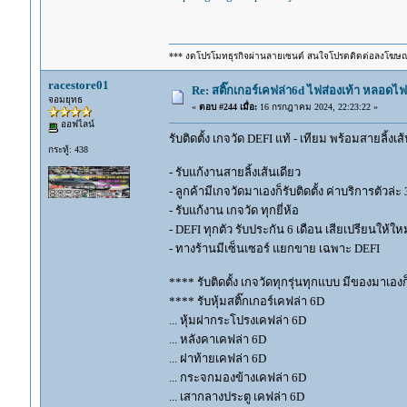
*** งดโปรโมทธุรกิจผ่านลายเซนต์ สนใจโปรดติดต่อลงโฆษ
racestore01
Re: สติ๊กเกอร์เคฟล่า6d ไฟส่องเท้า หลอด
จอมยุทธ
«
ตอบ #244 เมื่อ:
16 กรกฎาคม 2024, 22:23:22 »
ออฟไลน์
รับติดตั้ง เกจวัด DEFI แท้ - เทียม พร้อมสายลิ้งเ
กระทู้: 438
- รับแก้งานสายลิ้งเส้นเดียว
- ลูกค้ามีเกจวัดมาเองก็รับติดตั้ง ค่าบริการตัวล
- รับแก้งาน เกจวัด ทุกยี่ห้อ
- DEFI ทุกตัว รับประกัน 6 เดือน เสียเปรียนให้ใหม
- ทางร้านมีเซ็นเซอร์ แยกขาย เฉพาะ DEFI
**** รับติดตั้ง เกจวัดทุกรุ่นทุกแบบ มีของมาเองก็ร
**** รับหุ้มสติ๊กเกอร์เคฟล่า 6D
... หุ้มฝากระโปรงเคฟล่า 6D
... หลังคาเคฟล่า 6D
... ฝาท้ายเคฟล่า 6D
... กระจกมองข้างเคฟล่า 6D
... เสากลางประตู เคฟล่า 6D