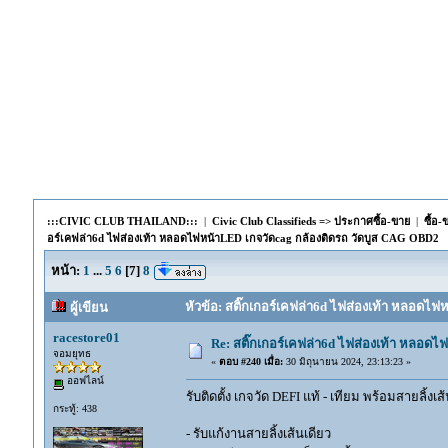
:::CIVIC CLUB THAILAND:::
|
Civic Club Classifieds => ประกาศซื้อ-ขาย
|
ซื้อ
อร์เคฟล่า6d ไฟส่องเท้า หลอดไฟหน้าLED เกจวัดcag กล้องติดรถ วัดบูส CAG OBD2
หน้า:
1
...
5
6
[
7
]
8
หัวข้อ: สติ๊กเกอร์เคฟล่า6d ไฟส่องเท้า หลอดไฟ
ผู้เขียน
racestore01
Re: สติ๊กเกอร์เคฟล่า6d ไฟส่องเท้า หลอด
จอมยุทธ
«
ตอบ #240 เมื่อ:
30 มิถุนายน 2024, 23:13:23 »
ออฟไลน์
รับติดตั้ง เกจวัด DEFI แท้ - เทียม พร้อมสายลิ้งเ
กระทู้: 438
- รับแก้งานสายลิ้งเส้นเดียว