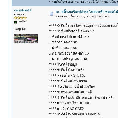
*** งดโปรโมทธุรกิจผ่านลายเซนต์ สนใจโปรดติดต่อลงโฆษ
racestore01
Re: สติ๊กเกอร์เคฟล่า6d ไฟส่องเท้า หลอด
จอมยุทธ
«
ตอบ #247 เมื่อ:
25 กรกฎาคม 2024, 20:30:19 »
ออฟไลน์
**** รับติดตั้ง เกจวัดทุกรุ่นทุกแบบ มีของมาเองก็ร
กระทู้: 438
**** รับหุ้มสติ๊กเกอร์เคฟล่า 6D
... หุ้มฝากระโปรงเคฟล่า 6D
... หลังคาเคฟล่า 6D
... ฝาท้ายเคฟล่า 6D
... กระจกมองข้างเคฟล่า 6D
... เสากลางประตู เคฟล่า 6D
**** รับติดตั้งวัดบูส
**** รับติดตั้งไฟส่องเท้า
**** หลอดไฟหน้า LED.
**** รับขัดโคมไฟหน้ารถ
**** รับเปรียนถ่ายน้ำมันเครื่อง
**** รับล้างแอร์แบบไม่ถอดตู้
**** รับติดตั้งกล้องติดรถยนต์ กล้องหน้า-หลัง
**** เกจวัดรอบใหญ่ 80 มม.
**** เกจวัด CAG OBD2
**** รับติดตั้งพวงมาลัยแต่งรถยนต์