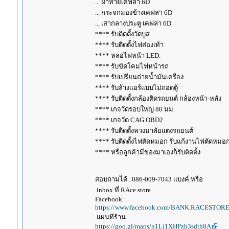
... ฝาท้ายเคฟล่า 6D
... กระจกมองข้างเคฟล่า 6D
... เสากลางประตู เคฟล่า 6D
**** รับติดตั้งวัดบูส
**** รับติดตั้งไฟส่องเท้า
**** หลอไฟหน้า LED.
**** รับขัดโคมไฟหน้ารถ
**** รับเปรียนถ่ายน้ำมันเครื่อง
**** รับล้างแอร์แบบไม่ถอดตู้
**** รับติดตั้งกล้องติดรถยนต์ กล้องหน้า-หลัง
**** เกจวัดรอบใหญ่ 80 มม.
**** เกจวัด CAG OBD2
**** รับติดตั้งพวงมาลัยแต่งรถยนต์
**** รับติดตั้งไฟตัดหมอก รับแก้งานไฟตัดหมอ
**** หรือลูกค้ามีของมาเองก็รับติดตั้ง
สอบถามได้ . 086-009-7043 แบงค์ หรือ
inbox ที่ RAce store
Facebook.
https://www.facebook.com/BANK.RACESTORE
แผนทีร้าน .
https://goo.gl/maps/n1Lj1XHPzh3sdth8A