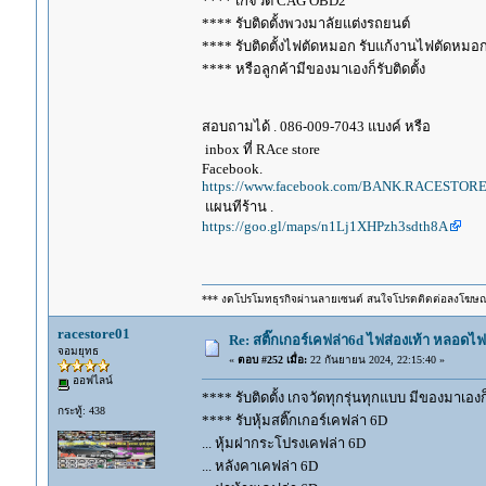
**** เกจวัด CAG OBD2
**** รับติดตั้งพวงมาลัยแต่งรถยนต์
**** รับติดตั้งไฟตัดหมอก รับแก้งานไฟตัดหมอ
**** หรือลูกค้ามีของมาเองก็รับติดตั้ง
สอบถามได้ . 086-009-7043 แบงค์ หรือ
inbox ที่ RAce store
Facebook.
https://www.facebook.com/BANK.RACESTORE
แผนทีร้าน .
https://goo.gl/maps/n1Lj1XHPzh3sdth8A
*** งดโปรโมทธุรกิจผ่านลายเซนต์ สนใจโปรดติดต่อลงโฆษ
racestore01
Re: สติ๊กเกอร์เคฟล่า6d ไฟส่องเท้า หลอด
จอมยุทธ
«
ตอบ #252 เมื่อ:
22 กันยายน 2024, 22:15:40 »
ออฟไลน์
**** รับติดตั้ง เกจวัดทุกรุ่นทุกแบบ มีของมาเองก็ร
กระทู้: 438
**** รับหุ้มสติ๊กเกอร์เคฟล่า 6D
... หุ้มฝากระโปรงเคฟล่า 6D
... หลังคาเคฟล่า 6D