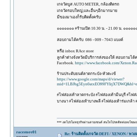
เกจวัดบูส AUTO METER, กล้องติดรถ
เกจวัดรอบใหญ่,และอื่นๆอีกมากมาย
มีของมาเองก็รับติดตั้งครับ
๐๐๐๐๐๐๐ #ร้านเปิด 10.30 น. - 21.00 น. ๐๐๐๐๐
สอบถามได้ครับ 086 - 009 - 7043 แบงค์
หรือ inbox RAce store
ลูกค้าต่างจังหวัดมีบริการส่งของให้ สอบถามได้คร
Facebook.
https://www.facebook.com/Xenon.Rac
ร้านประดับยนต์ลาดกระบัง-หัวตะเข้
https://www.google.com/maps/d/viewer?
mid=1LBJbg5Eyn0atxEO99FYIrjX7DWQ&hl=e
#ไฟส่องเท้าลาดกระบัง #ไฟส่องเท้ามีนบุรี #ไฟส่
บางนา #ไฟส่องเท้าบางพลี #ไฟส่องเท้าร่มเกล้า
*** งดโปรโมทธุรกิจผ่านลายเซนต์ สนใจโปรดติดต่อลงโฆษ
racestore01
Re: ร้านติดตั้งเกจวัด DEFI / XENON / พ
จอมยุทธ