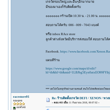
เกจวัดรอบใหญ่,และอื่นๆอีกมากมาย
มีของมาเองก็รับติดตั้งครับ
๐๐๐๐๐๐๐ #ร้านเปิด 10.30 น. - 21.00 น. ๐๐๐๐๐
สอบถามได้ครับ 086 - 009 - 7043 แบงค์
หรือ inbox RAce store
ลูกค้าต่างจังหวัดมีบริการส่งของให้ สอบถามได้คร
Facebook.
https://www.facebook.com/Xenon.Rac
แผนทีร้าน
https://www.google.com/maps/d/edit?
hl=th&hl=th&mid=1LBJbg5Eyn0atxEO99FYI
*** งดโปรโมทธุรกิจผ่านลายเซนต์ สนใจโปรดติดต่อลงโฆษ
racestore01
Re: ร้านติดตั้งเกจวัด DEFI / XENON / พ
จอมยุทธ
«
ตอบ #83 เมื่อ:
11 กันยายน 2018, 00:07:02 »
ออฟไลน์