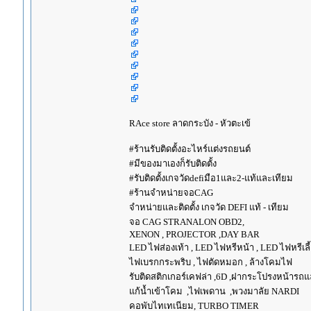
RAce store ลาดกระบัง - หัวตะเข้
#ร้านรับติดตั้งอะไหร์แต่งรถยนต์
#มีของมาเองก็รับติดตั้ง
#รับติดตั้งเกจวัดdefiมือ1และ2-แท้และเทียม
#ร้านจำหน่ายจอCAG
จำหน่ายและติดตั้ง เกจวัด DEFI แท้ - เทียม
จอ CAG STRANALON OBD2,
XENON , PROJECTOR ,DAY BAR
LED ไฟส่องเท้า , LED ไฟหรีหน้า , LED ไฟหรีเลี้
ไฟเบรกกระพริบ , ไฟตัดหมอก , ล้างโคมไฟ
รับติดสติกเกอร์เคฟล่า ,6D ,ฝากระโปรงหน้ารถ
แก้น้ำเข้าโคม ,ไฟเพดาน ,พวงมาลัย NARDI
คอพับไทเทเนียม, TURBO TIMER