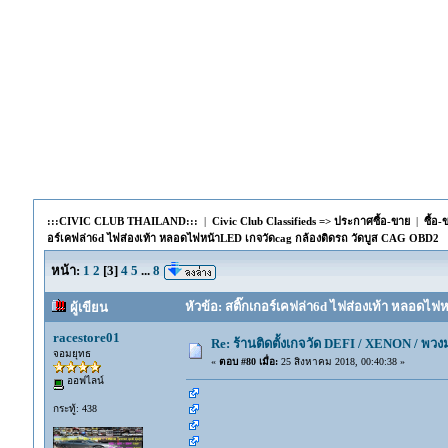
:::CIVIC CLUB THAILAND:::
|
Civic Club Classifieds => ประกาศซื้อ-ขาย
|
ซื้อ
อร์เคฟล่า6d ไฟส่องเท้า หลอดไฟหน้าLED เกจวัดcag กล้องติดรถ วัดบูส CAG OBD2
หน้า:
1
2
[
3
]
4
5
...
8
หัวข้อ: สติ๊กเกอร์เคฟล่า6d ไฟส่องเท้า หลอดไฟ
ผู้เขียน
racestore01
Re: ร้านติดตั้งเกจวัด DEFI / XENON / พ
จอมยุทธ
«
ตอบ #80 เมื่อ:
25 สิงหาคม 2018, 00:40:38 »
ออฟไลน์
กระทู้: 438