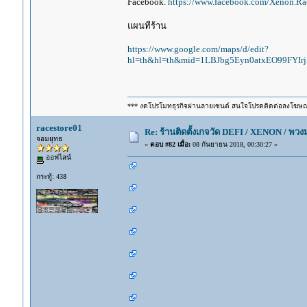
Facebook.
https://www.facebook.com/Xenon.Rac
แผนทีร้าน
https://www.google.com/maps/d/edit?
hl=th&hl=th&mid=1LBJbg5Eyn0atxEO99FYI
*** งดโปรโมทธุรกิจผ่านลายเซนต์ สนใจโปรดติดต่อลงโฆษ
racestore01
Re: ร้านติดตั้งเกจวัด DEFI / XENON / พ
จอมยุทธ
«
ตอบ #82 เมื่อ:
08 กันยายน 2018, 00:30:27 »
ออฟไลน์
กระทู้: 438