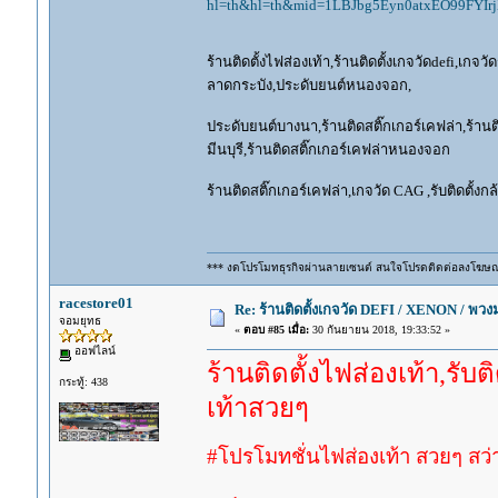
hl=th&hl=th&mid=1LBJbg5Eyn0atxEO99FYI
ร้านติดตั้งไฟส่องเท้า,ร้านติดตั้งเกจวัดdefi,เกจว
ลาดกระบัง,ประดับยนต์หนองจอก,
ประดับยนต์บางนา,ร้านติดสติ๊กเกอร์เคฟล่า,ร้านติ
มีนบุรี,ร้านติดสติ๊กเกอร์เคฟล่าหนองจอก
ร้านติดสติ๊กเกอร์เคฟล่า,เกจวัด CAG ,รับติดตั้ง
*** งดโปรโมทธุรกิจผ่านลายเซนต์ สนใจโปรดติดต่อลงโฆษ
racestore01
Re: ร้านติดตั้งเกจวัด DEFI / XENON / พ
จอมยุทธ
«
ตอบ #85 เมื่อ:
30 กันยายน 2018, 19:33:52 »
ออฟไลน์
ร้านติดตั้งไฟส่องเท้า,รับ
กระทู้: 438
เท้าสวยๆ
#โปรโมทชั่นไฟส่องเท้า สวยๆ สว่