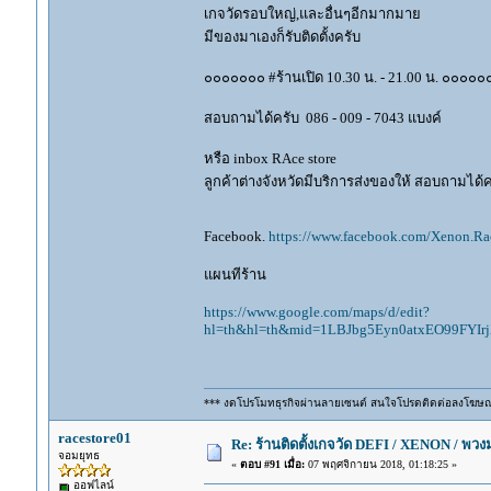
เกจวัดรอบใหญ่,และอื่นๆอีกมากมาย
มีของมาเองก็รับติดตั้งครับ
๐๐๐๐๐๐๐ #ร้านเปิด 10.30 น. - 21.00 น. ๐๐๐๐๐
สอบถามได้ครับ 086 - 009 - 7043 แบงค์
หรือ inbox RAce store
ลูกค้าต่างจังหวัดมีบริการส่งของให้ สอบถามได้คร
Facebook.
https://www.facebook.com/Xenon.Rac
แผนทีร้าน
https://www.google.com/maps/d/edit?
hl=th&hl=th&mid=1LBJbg5Eyn0atxEO99FYI
*** งดโปรโมทธุรกิจผ่านลายเซนต์ สนใจโปรดติดต่อลงโฆษ
racestore01
Re: ร้านติดตั้งเกจวัด DEFI / XENON / พ
จอมยุทธ
«
ตอบ #91 เมื่อ:
07 พฤศจิกายน 2018, 01:18:25 »
ออฟไลน์