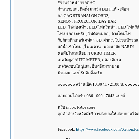
#ร้านจำหน่ายจอCAG
จำหน่ายและติดตั้ง เกจวัด DEFI แท้ - เทียม
จอ CAG STRANALON OBD2,
XENON , PROJECTOR ,DAY BAR
LED , ไฟส่องเท้า , LED ไฟหรีหน้า , LED ไฟหรีเลี
ไฟเบรกกระพริบ , ไฟตัดหมอก , ล้างโคมไฟ
รับติดสติกเกอร์เคฟล่า ,6D ,ฝากระโปรงหน้ารถ
แก้น้ำเข้าโคม ,ไฟเพดาน ,พวงมาลัย NARDI
คอพับไทเทเนียม, TURBO TIMER
เกจวัดบูส AUTO METER, กล้องติดรถ
เกจวัดรอบใหญ่,และอื่นๆอีกมากมาย
มีของมาเองก็รับติดตั้งครับ
๐๐๐๐๐๐๐ #ร้านเปิด 10.30 น. - 21.00 น. ๐๐๐๐๐
สอบถามได้ครับ 086 - 009 - 7043 แบงค์
หรือ inbox RAce store
ลูกค้าต่างจังหวัดมีบริการส่งของให้ สอบถามได้คร
Facebook.
https://www.facebook.com/Xenon.Rac