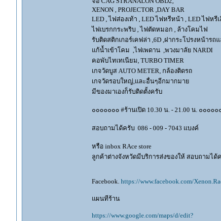
จอ CAG STRANALON OBD2,
XENON , PROJECTOR ,DAY BAR
LED , ไฟส่องเท้า , LED ไฟหรีหน้า , LED ไฟหรีเลี
ไฟเบรกกระพริบ , ไฟตัดหมอก , ล้างโคมไฟ
รับติดสติกเกอร์เคฟล่า ,6D ,ฝากระโปรงหน้ารถ
แก้น้ำเข้าโคม ,ไฟเพดาน ,พวงมาลัย NARDI
คอพับไทเทเนียม, TURBO TIMER
เกจวัดบูส AUTO METER, กล้องติดรถ
เกจวัดรอบใหญ่,และอื่นๆอีกมากมาย
มีของมาเองก็รับติดตั้งครับ
๐๐๐๐๐๐๐ #ร้านเปิด 10.30 น. - 21.00 น. ๐๐๐๐๐
สอบถามได้ครับ 086 - 009 - 7043 แบงค์
หรือ inbox RAce store
ลูกค้าต่างจังหวัดมีบริการส่งของให้ สอบถามได้คร
Facebook.
https://www.facebook.com/Xenon.Rac
แผนทีร้าน
https://www.google.com/maps/d/edit?