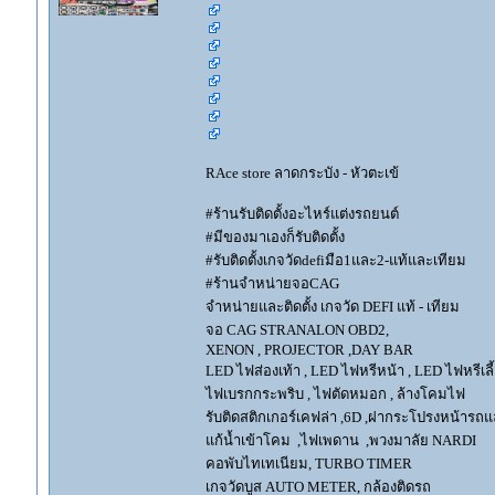
RAce store ลาดกระบัง - หัวตะเข้
#ร้านรับติดตั้งอะไหร์แต่งรถยนต์
#มีของมาเองก็รับติดตั้ง
#รับติดตั้งเกจวัดdefiมือ1และ2-แท้และเทียม
#ร้านจำหน่ายจอCAG
จำหน่ายและติดตั้ง เกจวัด DEFI แท้ - เทียม
จอ CAG STRANALON OBD2,
XENON , PROJECTOR ,DAY BAR
LED ไฟส่องเท้า , LED ไฟหรีหน้า , LED ไฟหรีเลี้
ไฟเบรกกระพริบ , ไฟตัดหมอก , ล้างโคมไฟ
รับติดสติกเกอร์เคฟล่า ,6D ,ฝากระโปรงหน้ารถ
แก้น้ำเข้าโคม ,ไฟเพดาน ,พวงมาลัย NARDI
คอพับไทเทเนียม, TURBO TIMER
เกจวัดบูส AUTO METER, กล้องติดรถ