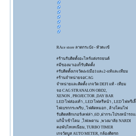
RAce store ลาดกระบัง - หัวตะเข้
#ร้านรับติดตั้งอะไหร์แต่งรถยนต์
#มีของมาเองก็รับติดตั้ง
#รับติดตั้งเกจวัดdefiมือ1และ2-แท้และเทียม
#ร้านจำหน่ายจอCAG
จำหน่ายและติดตั้ง เกจวัด DEFI แท้ - เทียม
จอ CAG STRANALON OBD2,
XENON , PROJECTOR ,DAY BAR
LED ไฟส่องเท้า , LED ไฟหรีหน้า , LED ไฟหรีเลี้
ไฟเบรกกระพริบ , ไฟตัดหมอก , ล้างโคมไฟ
รับติดสติกเกอร์เคฟล่า ,6D ,ฝากระโปรงหน้ารถ
แก้น้ำเข้าโคม ,ไฟเพดาน ,พวงมาลัย NARDI
คอพับไทเทเนียม, TURBO TIMER
เกจวัดบูส AUTO METER, กล้องติดรถ