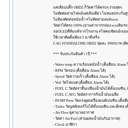
แค่เสียบปลั๊ก OBD2 ก็วัดค่าได้ครบๆ ง่ายสุดๆ
ไม่ตัดต่อสายไฟแม้แต่เส้นเดียว ไม่หมดประกันศู
ไม่ต้องตัดท่อหม้อน้ำ #ไม่ตัดสายลมBoost
วัดค่าได้ตรง 100% (อ่านค่าจากกล่อง ecuเดิมรถ
จอOLEDสีส้มแท้จากโรงงาน #ไฟคมชัดแม้เจอแดด 
ใช้เวลาติดตั้งเพียง 5 นาทีเสร็จ
CAG STANDALONE OBD2 ชุดละ 3900บาท (ติดตั
*** รับประกันสินค้า 1ปี ***
- Water temp ความร้อนหม้อน้ำ (ตั้งเตือน Alarm ไ
- RPM วัดรอบ (ตั้งเตือน Alarm ได้)
- Speed วัดความเร็ว (ตั้งเตือน Alarm ได้)
- Volt วัดไฟแบต (ตั้งเตือน Alarm ได้)
- FUEL C.วัดอัตราสิ้นเปลืองน้ำมันได้ทั้งเบนซิน, 
- FUEL C.AVG วัดอัตราการกินน้ำมันเฉลี่ย
- IN-MF.Press วัดแรงดูดเครื่องยนต์เบนซิน (ตั้งเต
- Turbo วัดบูสต์เทอร์โบได้ทั้งเบนซิน และดีเซล (ตั
- Air Flow ดูค่ามวลอากาศ
- วัดค่า Air/Fuel (ส่วนผสมน้ำมันกับอากาศ)
- Clock นาฬิกา