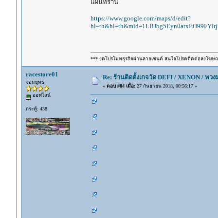
แผนทีร้าน
https://www.google.com/maps/d/edit?
hl=th&hl=th&mid=1LBJbg5Eyn0atxEO99FYI
*** งดโปรโมทธุรกิจผ่านลายเซนต์ สนใจโปรดติดต่อลงโฆษ
racestore01
Re: ร้านติดตั้งเกจวัด DEFI / XENON / พ
จอมยุทธ
«
ตอบ #84 เมื่อ:
27 กันยายน 2018, 00:56:17 »
ออฟไลน์
กระทู้: 438