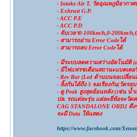
- Intake Air T. วัดอุณหภูมิอากาศเ
- Exhrust G.P.
- ACC P.E
- ACC P.D
- จับเวลา0-100km/h,0-200km/h,Q
- สามารถอ่าน Error Codeได้
- สามารถลบ Error Codeได้
- มีระบบลดความสว่างอัตโนมัติ (
- มีไฟแฟรชเตือนสถานะแบตเตอรี่ 
- Rev Bar (Led ด้านบนจอเปลี่ยนสี
- ลิ้งกันได้ถึง 3 จอเรียงกัน(วัดรอ
- ดู Peak สูงสุดย้อนหลัง (เช่น น้ำเ
ปล. รถแต่ละรุ่น แต่ละยี่ห้อจะวัด
CAG STANDALONE OBD2 ดึงข้อมูลท
จะมี Data ให้แสดง
https://www.facebook.com/Xenon