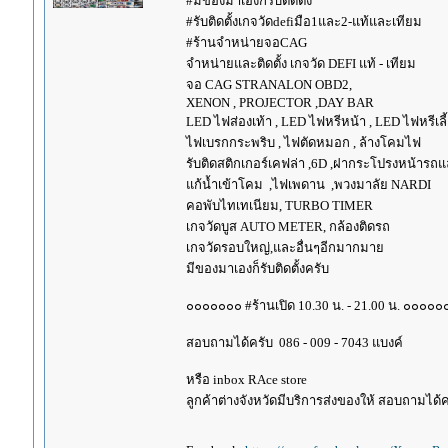
#มีของมาเองก็รับติดตั้ง
#รับติดตั้งเกจวัดdefiมือ1และ2-แท้และเทียม
#ร้านจำหน่ายจอCAG
จำหน่ายและติดตั้ง เกจวัด DEFI แท้ - เทียม
จอ CAG STRANALON OBD2,
XENON , PROJECTOR ,DAY BAR
LED ไฟส่องเท้า , LED ไฟหรีหน้า , LED ไฟหรีเลี้
ไฟเบรกกระพริบ , ไฟตัดหมอก , ล้างโคมไฟ
รับติดสติกเกอร์เคฟล่า ,6D ,ฝากระโปรงหน้ารถ
แก้น้ำเข้าโคม ,ไฟเพดาน ,พวงมาลัย NARDI
คอพับไทเทเนียม, TURBO TIMER
เกจวัดบูส AUTO METER, กล้องติดรถ
เกจวัดรอบใหญ่,และอื่นๆอีกมากมาย
มีของมาเองก็รับติดตั้งครับ
๐๐๐๐๐๐๐ #ร้านเปิด 10.30 น. - 21.00 น. ๐๐๐๐๐
สอบถามได้ครับ 086 - 009 - 7043 แบงค์
หรือ inbox RAce store
ลูกค้าต่างจังหวัดมีบริการส่งของให้ สอบถามได้คร