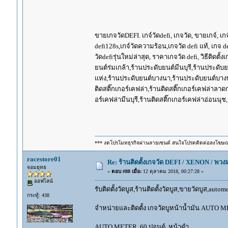
ขายเกจวัดDEFI. เกจ์วัดdefi, เกจวัด, ขายเกจ์, เกจ์
defi128s,เกจ์วัดความร้อน,เกจวัด defi แท้, เกจ d
วัดdefiรุ่นใหม่ล่าสุด, ราคาเกจวัด defi, วิธีติดต
ยนต์ร่มเกล้า,ร้านประดับยนต์มีนบุรี,ร้านประด
แห่ง,ร้านประดับยนต์บางนา,ร้านประดับยนต์บางบ
ติดสติ๊กเกอร์เคฟล่า,ร้านติดสติ๊กเกอร์เคฟล่าลาด
อร์เคฟล่ามีนบุรี,ร้านติดสติ๊กเกอร์เคฟล่าอ่อนนุ
*** งดโปรโมทธุรกิจผ่านลายเซนต์ สนใจโปรดติดต่อลงโฆษ
racestore01
Re: ร้านติดตั้งเกจวัด DEFI / XENON / พ
จอมยุทธ
«
ตอบ #88 เมื่อ:
12 ตุลาคม 2018, 00:27:28 »
ออฟไลน์
รับติดตั้งวัดบูส,ร้านติดตั้งวัดบูส,ขายวัดบูส,auto
กระทู้: 438
จำหน่ายและติดตั้ง เกจวัดบูหน้าน้ำมัน AUTO MET
AUTO METER 60 ปอนด์ หน้าดำ