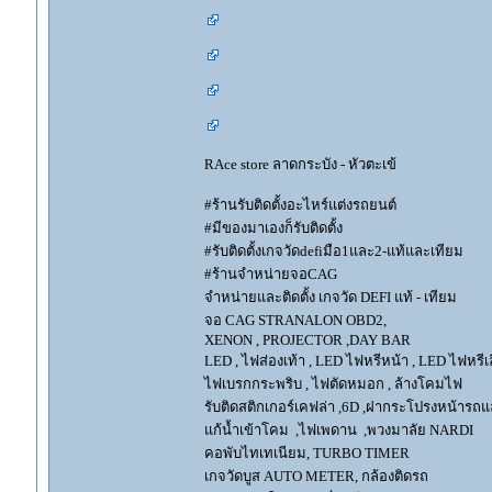
RAce store ลาดกระบัง - หัวตะเข้
#ร้านรับติดตั้งอะไหร์แต่งรถยนต์
#มีของมาเองก็รับติดตั้ง
#รับติดตั้งเกจวัดdefiมือ1และ2-แท้และเทียม
#ร้านจำหน่ายจอCAG
จำหน่ายและติดตั้ง เกจวัด DEFI แท้ - เทียม
จอ CAG STRANALON OBD2,
XENON , PROJECTOR ,DAY BAR
LED , ไฟส่องเท้า , LED ไฟหรีหน้า , LED ไฟหรีเลี
ไฟเบรกกระพริบ , ไฟตัดหมอก , ล้างโคมไฟ
รับติดสติกเกอร์เคฟล่า ,6D ,ฝากระโปรงหน้ารถ
แก้น้ำเข้าโคม ,ไฟเพดาน ,พวงมาลัย NARDI
คอพับไทเทเนียม, TURBO TIMER
เกจวัดบูส AUTO METER, กล้องติดรถ