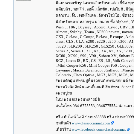
มีแบบพรมเข้ารูปเฉพาะสำหรับรถแต่ละยี่ห้อ ทุกรุ่น 
มดับบลิว , วอลโว่ , ออดี้ , เล็กซัส , เปอโยต์ , มินิคู
คลาเรน , จี๊ป , เชฟโรเลต , อัลฟ่าโรมิโอ , ซีตรอง ,
มีสำหรับหลากหลายรุ่น มากมาย ทั้ง Alphard , Vellfir
Wish , FT86 , Odyssey , Accord , Civic , CRV , BRV
Almera , Sylphy , Teana , NP300 navara , navara
CX3 , C class , C Coupe, E class , E coupe , A cla
class , CLS , CLA , c200 , c220 , c250 , c300 
, S320 , SLK200 , SLK250 , GLS250 , GLE500e , GLE
Series 2 , Series 1 , X1 , X3 , X4 , X5 , X6 , 320d 
XC60 , XC90 , S90 , V90 , Subaru XV , Subaru Fo
RCZ , Lexus IS , RX , GS , ES , LS , Volk Carave
, Mini Cooper R56 , Mini Cooper F56 , Cooper , 
Cayenne , Macan , Aventador , Gallardo , Murcie
Colorado , Chev Optiva , MG3 , MG5 , MG6 , MG
#พรมดักฝุ่น #พรมปูพื้นรถยนต์ #พรมรถยนต์ #พร
#พรมไวนิลดักฝุ่นแอนตี้แบคทีเรีย #พรม Super EV
#พรมปูรถ
ใหม่ พรม 6D พรมหลายมิติ
สนใจโทร 084-6775553, 0846775554 น้องแพร
หรือ ทักไลน์ ไอดี classic88888 หรือ classic999
ชมสินค้า
www.classiccarmat.com
เที่ยวร้าน
www.facebook.com/classiccarmat