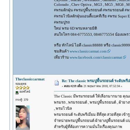
Colorado , Chev Optiva , MG3 , MG5 , MG6 , MG
#พรมดักฝุ่น #พรมปูพื้นรถยนต์ #พรมรถยนต์ #พร
#พรมไวนิลดักฝุ่นแอนตี้แบคทีเรีย #พรม Super EV
#พรมปูรถ
ใหม่ พรม 6D พรมหลายมิติ
สนใจโทร 084-6775553, 0846775554 น้องแพร
หรือ ทักไลน์ ไอดี classic88888 หรือ classic999
ชมสินค้า
www.classiccarmat.com
เที่ยวร้าน
www.facebook.com/classiccarmat
Theclassiccarmat
Re: The classic พรมปูพื้นรถยนต์ ระดับพรี
จอมยุทธ
«
ตอบ #219 เมื่อ:
21 พฤษภาคม 2018, 07:52:34 »
ออฟไลน์
The Classic มีพรมรถยนต์ ให้เลือกมากมาย คุณภ
กระทู้: 370
พรมรถ , พรมรถยนต์ , พรมปูพื้นรถยนต์ , ผ้ายางป
, พรมไวนิล
พรมรถยนต์ ระดับพรีเมี่ยม ดีที่สุด สวยที่สุด เข้าร
จำหน่ายพรมปูพื้นรถยนต์ ผ้ายางปูพื้นรถยนต์ แบ
สำหรับผู้ที่ต้องการความมั่นใจเรื่องคุณภาพ