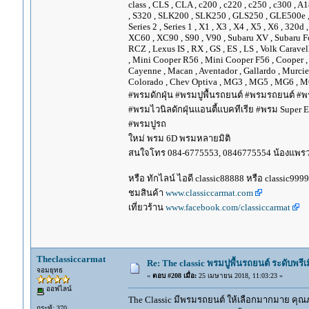
class , CLS , CLA , c200 , c220 , c250 , c300 
, S320 , SLK200 , SLK250 , GLS250 , GLE500e , GLE
Series 2 , Series 1 , X1 , X3 , X4 , X5 , X6 , 320d 
XC60 , XC90 , S90 , V90 , Subaru XV , Subaru Fo
RCZ , Lexus IS , RX , GS , ES , LS , Volk Carave
, Mini Cooper R56 , Mini Cooper F56 , Cooper , 
Cayenne , Macan , Aventador , Gallardo , Murcie
Colorado , Chev Optiva , MG3 , MG5 , MG6 , MG
#พรมดักฝุ่น #พรมปูพื้นรถยนต์ #พรมรถยนต์ #พร
#พรมไวนิลดักฝุ่นแอนตี้แบคทีเรีย #พรม Super EV
#พรมปูรถ
ใหม่ พรม 6D พรมหลายมิติ
สนใจโทร 084-6775553, 0846775554 น้องแพร
หรือ ทักไลน์ ไอดี classic88888 หรือ classic999
ชมสินค้า
www.classiccarmat.com
เที่ยวร้าน
www.facebook.com/classiccarmat
Theclassiccarmat
Re: The classic พรมปูพื้นรถยนต์ ระดับพรี
จอมยุทธ
«
ตอบ #208 เมื่อ:
25 เมษายน 2018, 11:03:23 »
ออฟไลน์
The Classic มีพรมรถยนต์ ให้เลือกมากมาย คุณภ
กระทู้: 370