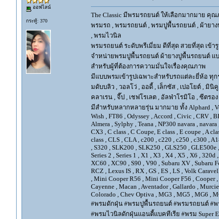
ออฟไลน์
The Classic มีพรมรถยนต์ ให้เลือกมากมาย คุณภ
กระทู้: 370
พรมรถ , พรมรถยนต์ , พรมปูพื้นรถยนต์ , ผ้ายางป
, พรมไวนิล
พรมรถยนต์ ระดับพรีเมี่ยม ดีที่สุด สวยที่สุด เข้าร
จำหน่ายพรมปูพื้นรถยนต์ ผ้ายางปูพื้นรถยนต์ แบ
สำหรับผู้ที่ต้องการความมั่นใจเรื่องคุณภาพ
มีแบบพรมเข้ารูปเฉพาะสำหรับรถแต่ละยี่ห้อ ทุกรุ่น 
มดับบลิว , วอลโว่ , ออดี้ , เล็กซัส , เปอโยต์ , มินิคู
คลาเรน , จี๊ป , เชฟโรเลต , อัลฟ่าโรมิโอ , ซีตรอง ,
มีสำหรับหลากหลายรุ่น มากมาย ทั้ง Alphard , Vellfir
Wish , FT86 , Odyssey , Accord , Civic , CRV , BRV
Almera , Sylphy , Teana , NP300 navara , navara
CX3 , C class , C Coupe, E class , E coupe , A cla
class , CLS , CLA , c200 , c220 , c250 , c300 
, S320 , SLK200 , SLK250 , GLS250 , GLE500e , GLE
Series 2 , Series 1 , X1 , X3 , X4 , X5 , X6 , 320d 
XC60 , XC90 , S90 , V90 , Subaru XV , Subaru Fo
RCZ , Lexus IS , RX , GS , ES , LS , Volk Carave
, Mini Cooper R56 , Mini Cooper F56 , Cooper , 
Cayenne , Macan , Aventador , Gallardo , Murcie
Colorado , Chev Optiva , MG3 , MG5 , MG6 , MG
#พรมดักฝุ่น #พรมปูพื้นรถยนต์ #พรมรถยนต์ #พร
#พรมไวนิลดักฝุ่นแอนตี้แบคทีเรีย #พรม Super EV