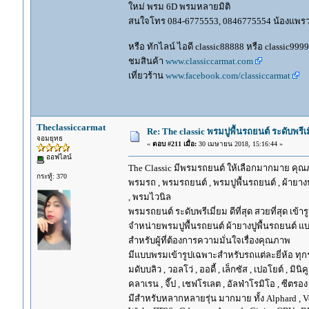
ใหม่ พรม 6D พรมหลายมิติ
สนใจโทร 084-6775553, 0846775554 น้องแพร
หรือ ทักไลน์ ไอดี classic88888 หรือ classic999
ชมสินค้า
www.classiccarmat.com
เที่ยวร้าน
www.facebook.com/classiccarmat
Theclassiccarmat
Re: The classic พรมปูพื้นรถยนต์ ระดับพรี
จอมยุทธ
«
ตอบ #211 เมื่อ:
30 เมษายน 2018, 15:16:44 »
ออฟไลน์
The Classic มีพรมรถยนต์ ให้เลือกมากมาย คุณภ
กระทู้: 370
พรมรถ , พรมรถยนต์ , พรมปูพื้นรถยนต์ , ผ้ายางป
, พรมไวนิล
พรมรถยนต์ ระดับพรีเมี่ยม ดีที่สุด สวยที่สุด เข้าร
จำหน่ายพรมปูพื้นรถยนต์ ผ้ายางปูพื้นรถยนต์ แบ
สำหรับผู้ที่ต้องการความมั่นใจเรื่องคุณภาพ
มีแบบพรมเข้ารูปเฉพาะสำหรับรถแต่ละยี่ห้อ ทุกรุ่น 
มดับบลิว , วอลโว่ , ออดี้ , เล็กซัส , เปอโยต์ , มินิคู
คลาเรน , จี๊ป , เชฟโรเลต , อัลฟ่าโรมิโอ , ซีตรอง ,
มีสำหรับหลากหลายรุ่น มากมาย ทั้ง Alphard , Vellfir