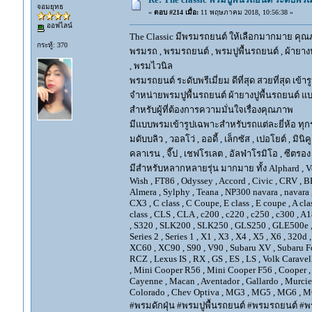
จอมยุทธ
«
ตอบ #214 เมื่อ:
11 พฤษภาคม 2018, 10:56:38 »
ออฟไลน์
The Classic มีพรมรถยนต์ ให้เลือกมากมาย คุณภ
กระทู้: 370
พรมรถ , พรมรถยนต์ , พรมปูพื้นรถยนต์ , ผ้ายางป
, พรมไวนิล
พรมรถยนต์ ระดับพรีเมี่ยม ดีที่สุด สวยที่สุด เข้าร
จำหน่ายพรมปูพื้นรถยนต์ ผ้ายางปูพื้นรถยนต์ แบ
สำหรับผู้ที่ต้องการความมั่นใจเรื่องคุณภาพ
มีแบบพรมเข้ารูปเฉพาะสำหรับรถแต่ละยี่ห้อ ทุกรุ่น 
มดับบลิว , วอลโว่ , ออดี้ , เล็กซัส , เปอโยต์ , มินิคู
คลาเรน , จี๊ป , เชฟโรเลต , อัลฟ่าโรมิโอ , ซีตรอง ,
มีสำหรับหลากหลายรุ่น มากมาย ทั้ง Alphard , Vellfir
Wish , FT86 , Odyssey , Accord , Civic , CRV , BRV
Almera , Sylphy , Teana , NP300 navara , navara
CX3 , C class , C Coupe, E class , E coupe , A cla
class , CLS , CLA , c200 , c220 , c250 , c300 
, S320 , SLK200 , SLK250 , GLS250 , GLE500e , GLE
Series 2 , Series 1 , X1 , X3 , X4 , X5 , X6 , 320d 
XC60 , XC90 , S90 , V90 , Subaru XV , Subaru Fo
RCZ , Lexus IS , RX , GS , ES , LS , Volk Carave
, Mini Cooper R56 , Mini Cooper F56 , Cooper , 
Cayenne , Macan , Aventador , Gallardo , Murcie
Colorado , Chev Optiva , MG3 , MG5 , MG6 , MG
#พรมดักฝุ่น #พรมปูพื้นรถยนต์ #พรมรถยนต์ #พร