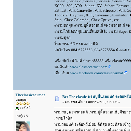
Series1 , Series 2 , Series3 , Series 4 , Series 5 , 
XC90 , S90 , V90 , Subaru XV , Subaru Forester 
ES , LS , Volk Caravelle , Volk Srirocco , Volk 
1 look 2 , Cayman , 911 , Cayenne , Aventador , 
Spin , Chev Colorado , Chev Optiva , etc.
#พรมดักฝุ่น #พรมปูพื้นรถยนต์ #พรมรถยนต์ #พร
#พรมไวนิลดักฝุ่นแอนตี้แบคทีเรีย #พรม Super EV
#พรมปูรถ
ใหม่ พรม 6D พรมหลายมิติ
สนใจโทร 084-6775553, 0846775554 น้องแพร
หรือ ทักไลน์ ไอดี classic88888 หรือ classic999
ชมสินค้า
www.classiccarmat.com
เที่ยวร้าน
www.facebook.com/classiccarmat
Theclassiccarmat
Re: The classic พรมปูพื้นรถยนต์ ระดับพรี
จอมยุทธ
«
ตอบ #203 เมื่อ:
11 เมษายน 2018, 11:04:34 »
ออฟไลน์
พรมรถ , พรมรถยนต์ , พรมปูพื้นรถยนต์ , ผ้ายางป
กระทู้: 370
, พรมไวนิล
พรมรถยนต์ ระดับพรีเมี่ยม ดีที่สุด สวยที่สุด เข้าร
จำหน่ายพรมปูพื้นรถยนต์ ผ้ายางปูพื้นรถยนต์ แบ