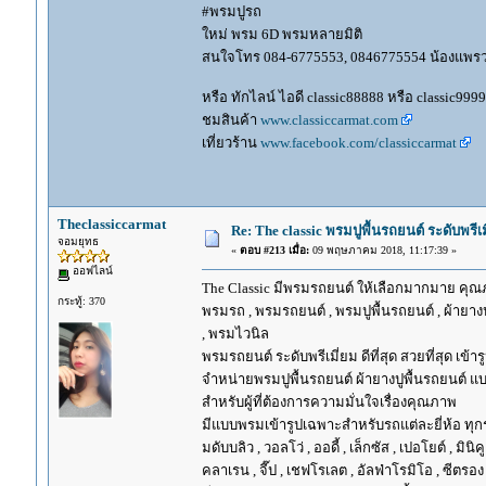
#พรมปูรถ
ใหม่ พรม 6D พรมหลายมิติ
สนใจโทร 084-6775553, 0846775554 น้องแพร
หรือ ทักไลน์ ไอดี classic88888 หรือ classic999
ชมสินค้า
www.classiccarmat.com
เที่ยวร้าน
www.facebook.com/classiccarmat
Theclassiccarmat
Re: The classic พรมปูพื้นรถยนต์ ระดับพรี
จอมยุทธ
«
ตอบ #213 เมื่อ:
09 พฤษภาคม 2018, 11:17:39 »
ออฟไลน์
The Classic มีพรมรถยนต์ ให้เลือกมากมาย คุณภ
กระทู้: 370
พรมรถ , พรมรถยนต์ , พรมปูพื้นรถยนต์ , ผ้ายางป
, พรมไวนิล
พรมรถยนต์ ระดับพรีเมี่ยม ดีที่สุด สวยที่สุด เข้าร
จำหน่ายพรมปูพื้นรถยนต์ ผ้ายางปูพื้นรถยนต์ แบ
สำหรับผู้ที่ต้องการความมั่นใจเรื่องคุณภาพ
มีแบบพรมเข้ารูปเฉพาะสำหรับรถแต่ละยี่ห้อ ทุกรุ่น 
มดับบลิว , วอลโว่ , ออดี้ , เล็กซัส , เปอโยต์ , มินิคู
คลาเรน , จี๊ป , เชฟโรเลต , อัลฟ่าโรมิโอ , ซีตรอง ,