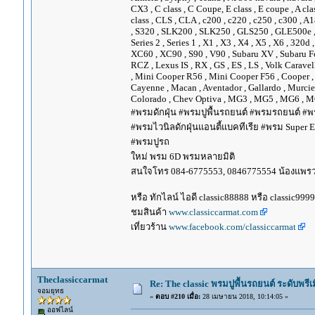
CX3 , C class , C Coupe, E class , E coupe , A cla
class , CLS , CLA , c200 , c220 , c250 , c300 
, S320 , SLK200 , SLK250 , GLS250 , GLE500e , GLE
Series 2 , Series 1 , X1 , X3 , X4 , X5 , X6 , 320d 
XC60 , XC90 , S90 , V90 , Subaru XV , Subaru Fo
RCZ , Lexus IS , RX , GS , ES , LS , Volk Carave
, Mini Cooper R56 , Mini Cooper F56 , Cooper , 
Cayenne , Macan , Aventador , Gallardo , Murcie
Colorado , Chev Optiva , MG3 , MG5 , MG6 , MG
#พรมดักฝุ่น #พรมปูพื้นรถยนต์ #พรมรถยนต์ #พร
#พรมไวนิลดักฝุ่นแอนตี้แบคทีเรีย #พรม Super EV
#พรมปูรถ
ใหม่ พรม 6D พรมหลายมิติ
สนใจโทร 084-6775553, 0846775554 น้องแพร
หรือ ทักไลน์ ไอดี classic88888 หรือ classic999
ชมสินค้า
www.classiccarmat.com
เที่ยวร้าน
www.facebook.com/classiccarmat
Theclassiccarmat
Re: The classic พรมปูพื้นรถยนต์ ระดับพรี
จอมยุทธ
«
ตอบ #210 เมื่อ:
28 เมษายน 2018, 10:14:05 »
ออฟไลน์