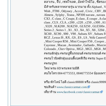
คลาเรน , จี๊ป , เชฟโรเลต , อัลฟ่าโรมิโอ , ซีตรอง ,
มีสำหรับหลากหลายรุ่น มากมาย ทั้ง Alphard , Vellfir
Wish , FT86 , Odyssey , Accord , Civic , CRV , BRV
Almera , Sylphy , Teana , NP300 navara , navara
CX3 , C class , C Coupe, E class , E coupe , A cla
class , CLS , CLA , c200 , c220 , c250 , c300 
, S320 , SLK200 , SLK250 , GLS250 , GLE500e , GLE
Series 2 , Series 1 , X1 , X3 , X4 , X5 , X6 , 320d 
XC60 , XC90 , S90 , V90 , Subaru XV , Subaru Fo
RCZ , Lexus IS , RX , GS , ES , LS , Volk Carave
, Mini Cooper R56 , Mini Cooper F56 , Cooper , 
Cayenne , Macan , Aventador , Gallardo , Murcie
Colorado , Chev Optiva , MG3 , MG5 , MG6 , MG
#พรมดักฝุ่น #พรมปูพื้นรถยนต์ #พรมรถยนต์ #พร
#พรมไวนิลดักฝุ่นแอนตี้แบคทีเรีย #พรม Super EV
#พรมปูรถ
ใหม่ พรม 6D พรมหลายมิติ
สนใจโทร 084-6775553, 0846775554 น้องแพร
หรือ ทักไลน์ ไอดี classic88888 หรือ classic999
ชมสินค้า
www.classiccarmat.com
เที่ยวร้าน
www.facebook.com/classiccarmat