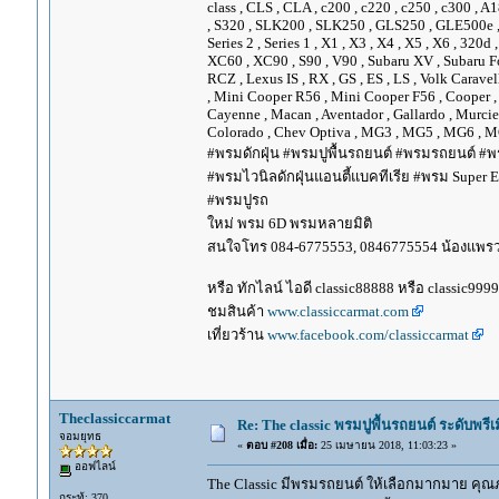
class , CLS , CLA , c200 , c220 , c250 , c300 
, S320 , SLK200 , SLK250 , GLS250 , GLE500e , GLE
Series 2 , Series 1 , X1 , X3 , X4 , X5 , X6 , 320d 
XC60 , XC90 , S90 , V90 , Subaru XV , Subaru Fo
RCZ , Lexus IS , RX , GS , ES , LS , Volk Carave
, Mini Cooper R56 , Mini Cooper F56 , Cooper , 
Cayenne , Macan , Aventador , Gallardo , Murcie
Colorado , Chev Optiva , MG3 , MG5 , MG6 , MG
#พรมดักฝุ่น #พรมปูพื้นรถยนต์ #พรมรถยนต์ #พร
#พรมไวนิลดักฝุ่นแอนตี้แบคทีเรีย #พรม Super EV
#พรมปูรถ
ใหม่ พรม 6D พรมหลายมิติ
สนใจโทร 084-6775553, 0846775554 น้องแพร
หรือ ทักไลน์ ไอดี classic88888 หรือ classic999
ชมสินค้า
www.classiccarmat.com
เที่ยวร้าน
www.facebook.com/classiccarmat
Theclassiccarmat
Re: The classic พรมปูพื้นรถยนต์ ระดับพรี
จอมยุทธ
«
ตอบ #208 เมื่อ:
25 เมษายน 2018, 11:03:23 »
ออฟไลน์
The Classic มีพรมรถยนต์ ให้เลือกมากมาย คุณภ
กระทู้: 370