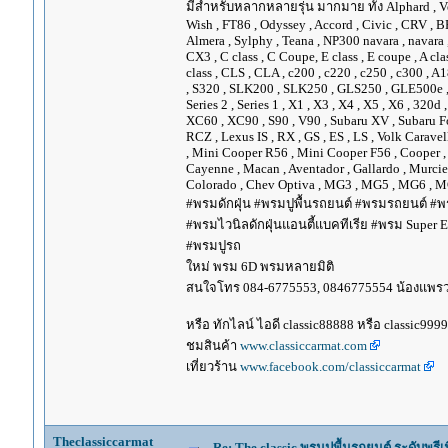
มีสำหรับหลากหลายรุ่น มากมาย ทั้ง Alphard , Vellfir
Wish , FT86 , Odyssey , Accord , Civic , CRV , BRV
Almera , Sylphy , Teana , NP300 navara , navara
CX3 , C class , C Coupe, E class , E coupe , A cla
class , CLS , CLA , c200 , c220 , c250 , c300 
, S320 , SLK200 , SLK250 , GLS250 , GLE500e , GLE
Series 2 , Series 1 , X1 , X3 , X4 , X5 , X6 , 320d 
XC60 , XC90 , S90 , V90 , Subaru XV , Subaru Fo
RCZ , Lexus IS , RX , GS , ES , LS , Volk Carave
, Mini Cooper R56 , Mini Cooper F56 , Cooper , 
Cayenne , Macan , Aventador , Gallardo , Murcie
Colorado , Chev Optiva , MG3 , MG5 , MG6 , MG
#พรมดักฝุ่น #พรมปูพื้นรถยนต์ #พรมรถยนต์ #พร
#พรมไวนิลดักฝุ่นแอนตี้แบคทีเรีย #พรม Super EV
#พรมปูรถ
ใหม่ พรม 6D พรมหลายมิติ
สนใจโทร 084-6775553, 0846775554 น้องแพร
หรือ ทักไลน์ ไอดี classic88888 หรือ classic999
ชมสินค้า
www.classiccarmat.com
เที่ยวร้าน
www.facebook.com/classiccarmat
Theclassiccarmat
Re: The classic พรมปูพื้นรถยนต์ ระดับพรี