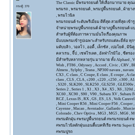
The Classic มีพรมรถยนต์ ให้เลือกมากมาย คุณภ
กระทู้: 370
พรมรถ , พรมรถยนต์ , พรมปูพื้นรถยนต์ , ผ้ายางป
, พรมไวนิล
พรมรถยนต์ ระดับพรีเมี่ยม ดีที่สุด สวยที่สุด เข้าร
จำหน่ายพรมปูพื้นรถยนต์ ผ้ายางปูพื้นรถยนต์ แบ
สำหรับผู้ที่ต้องการความมั่นใจเรื่องคุณภาพ
มีแบบพรมเข้ารูปเฉพาะสำหรับรถแต่ละยี่ห้อ ทุกรุ่น 
มดับบลิว , วอลโว่ , ออดี้ , เล็กซัส , เปอโยต์ , มินิคู
คลาเรน , จี๊ป , เชฟโรเลต , อัลฟ่าโรมิโอ , ซีตรอง ,
มีสำหรับหลากหลายรุ่น มากมาย ทั้ง Alphard , Vellfir
Wish , FT86 , Odyssey , Accord , Civic , CRV , BRV
Almera , Sylphy , Teana , NP300 navara , navara
CX3 , C class , C Coupe, E class , E coupe , A cla
class , CLS , CLA , c200 , c220 , c250 , c300 
, S320 , SLK200 , SLK250 , GLS250 , GLE500e , GLE
Series 2 , Series 1 , X1 , X3 , X4 , X5 , X6 , 320d 
XC60 , XC90 , S90 , V90 , Subaru XV , Subaru Fo
RCZ , Lexus IS , RX , GS , ES , LS , Volk Carave
, Mini Cooper R56 , Mini Cooper F56 , Cooper , 
Cayenne , Macan , Aventador , Gallardo , Murcie
Colorado , Chev Optiva , MG3 , MG5 , MG6 , MG
#พรมดักฝุ่น #พรมปูพื้นรถยนต์ #พรมรถยนต์ #พร
#พรมไวนิลดักฝุ่นแอนตี้แบคทีเรีย #พรม Super EV
#พรมปูรถ