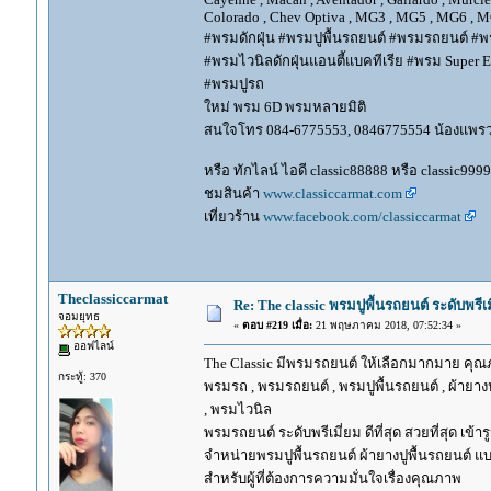
Colorado , Chev Optiva , MG3 , MG5 , MG6 , MG
#พรมดักฝุ่น #พรมปูพื้นรถยนต์ #พรมรถยนต์ #พร
#พรมไวนิลดักฝุ่นแอนตี้แบคทีเรีย #พรม Super EV
#พรมปูรถ
ใหม่ พรม 6D พรมหลายมิติ
สนใจโทร 084-6775553, 0846775554 น้องแพร
หรือ ทักไลน์ ไอดี classic88888 หรือ classic999
ชมสินค้า
www.classiccarmat.com
เที่ยวร้าน
www.facebook.com/classiccarmat
Theclassiccarmat
Re: The classic พรมปูพื้นรถยนต์ ระดับพรี
จอมยุทธ
«
ตอบ #219 เมื่อ:
21 พฤษภาคม 2018, 07:52:34 »
ออฟไลน์
The Classic มีพรมรถยนต์ ให้เลือกมากมาย คุณภ
กระทู้: 370
พรมรถ , พรมรถยนต์ , พรมปูพื้นรถยนต์ , ผ้ายางป
, พรมไวนิล
พรมรถยนต์ ระดับพรีเมี่ยม ดีที่สุด สวยที่สุด เข้าร
จำหน่ายพรมปูพื้นรถยนต์ ผ้ายางปูพื้นรถยนต์ แบ
สำหรับผู้ที่ต้องการความมั่นใจเรื่องคุณภาพ