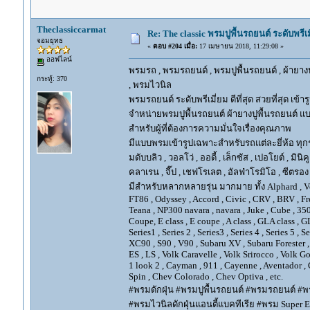
Theclassiccarmat
Re: The classic พรมปูพื้นรถยนต์ ระดับพรี
จอมยุทธ
«
ตอบ #204 เมื่อ:
17 เมษายน 2018, 11:29:08 »
ออฟไลน์
พรมรถ , พรมรถยนต์ , พรมปูพื้นรถยนต์ , ผ้ายางป
กระทู้: 370
, พรมไวนิล
พรมรถยนต์ ระดับพรีเมี่ยม ดีที่สุด สวยที่สุด เข้าร
จำหน่ายพรมปูพื้นรถยนต์ ผ้ายางปูพื้นรถยนต์ แบ
สำหรับผู้ที่ต้องการความมั่นใจเรื่องคุณภาพ
มีแบบพรมเข้ารูปเฉพาะสำหรับรถแต่ละยี่ห้อ ทุกรุ่น 
มดับบลิว , วอลโว่ , ออดี้ , เล็กซัส , เปอโยต์ , มินิคู
คลาเรน , จี๊ป , เชฟโรเลต , อัลฟ่าโรมิโอ , ซีตรอง ,
มีสำหรับหลากหลายรุ่น มากมาย ทั้ง Alphard , Vellfir
FT86 , Odyssey , Accord , Civic , CRV , BRV , Free
Teana , NP300 navara , navara , Juke , Cube , 3
Coupe, E class , E coupe , A class , GLA class , G
Series1 , Series 2 , Series3 , Series 4 , Series 5 , 
XC90 , S90 , V90 , Subaru XV , Subaru Forester 
ES , LS , Volk Caravelle , Volk Srirocco , Volk 
1 look 2 , Cayman , 911 , Cayenne , Aventador , 
Spin , Chev Colorado , Chev Optiva , etc.
#พรมดักฝุ่น #พรมปูพื้นรถยนต์ #พรมรถยนต์ #พร
#พรมไวนิลดักฝุ่นแอนตี้แบคทีเรีย #พรม Super EV