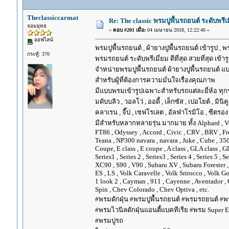
Theclassiccarmat
Re: The classic พรมปูพื้นรถยนต์ ระดับพรี
จอมยุทธ
«
ตอบ #201 เมื่อ:
04 เมษายน 2018, 12:22:40 »
ออฟไลน์
พรมปูพื้นรถยนต์ , ผ้ายางปูพื้นรถยนต์ เข้ารูป , 
กระทู้: 370
พรมรถยนต์ ระดับพรีเมี่ยม ดีที่สุด สวยที่สุด เข้าร
จำหน่ายพรมปูพื้นรถยนต์ ผ้ายางปูพื้นรถยนต์ แบ
สำหรับผู้ที่ต้องการความมั่นใจเรื่องคุณภาพ
มีแบบพรมเข้ารูปเฉพาะสำหรับรถแต่ละยี่ห้อ ทุกรุ่น 
มดับบลิว , วอลโว่ , ออดี้ , เล็กซัส , เปอโยต์ , มินิคู
คลาเรน , จี๊ป , เชฟโรเลต , อัลฟ่าโรมิโอ , ซีตรอง ,
มีสำหรับหลากหลายรุ่น มากมาย ทั้ง Alphard , Vellfir
FT86 , Odyssey , Accord , Civic , CRV , BRV , Free
Teana , NP300 navara , navara , Juke , Cube , 3
Coupe, E class , E coupe , A class , GLA class , G
Series1 , Series 2 , Series3 , Series 4 , Series 5 , 
XC90 , S90 , V90 , Subaru XV , Subaru Forester 
ES , LS , Volk Caravelle , Volk Srirocco , Volk 
1 look 2 , Cayman , 911 , Cayenne , Aventador , 
Spin , Chev Colorado , Chev Optiva , etc.
#พรมดักฝุ่น #พรมปูพื้นรถยนต์ #พรมรถยนต์ #พร
#พรมไวนิลดักฝุ่นแอนตี้แบคทีเรีย #พรม Super EV
#พรมปูรถ