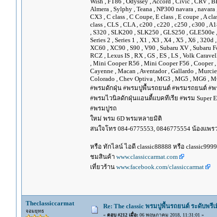
Wish , FT86 , Odyssey , Accord , Civic , CRV , BRV
Almera , Sylphy , Teana , NP300 navara , navara
CX3 , C class , C Coupe, E class , E coupe , A cla
class , CLS , CLA , c200 , c220 , c250 , c300 
, S320 , SLK200 , SLK250 , GLS250 , GLE500e , GLE
Series 2 , Series 1 , X1 , X3 , X4 , X5 , X6 , 320d 
XC60 , XC90 , S90 , V90 , Subaru XV , Subaru Fo
RCZ , Lexus IS , RX , GS , ES , LS , Volk Carave
, Mini Cooper R56 , Mini Cooper F56 , Cooper , 
Cayenne , Macan , Aventador , Gallardo , Murcie
Colorado , Chev Optiva , MG3 , MG5 , MG6 , MG
#พรมดักฝุ่น #พรมปูพื้นรถยนต์ #พรมรถยนต์ #พร
#พรมไวนิลดักฝุ่นแอนตี้แบคทีเรีย #พรม Super EV
#พรมปูรถ
ใหม่ พรม 6D พรมหลายมิติ
สนใจโทร 084-6775553, 0846775554 น้องแพร
หรือ ทักไลน์ ไอดี classic88888 หรือ classic999
ชมสินค้า
www.classiccarmat.com
เที่ยวร้าน
www.facebook.com/classiccarmat
Theclassiccarmat
Re: The classic พรมปูพื้นรถยนต์ ระดับพรี
จอมยุทธ
«
ตอบ #212 เมื่อ:
06 พฤษภาคม 2018, 11:31:01 »