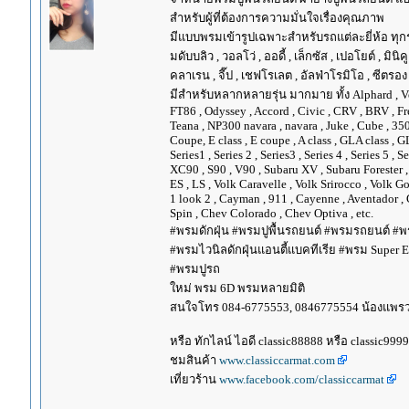
สำหรับผู้ที่ต้องการความมั่นใจเรื่องคุณภาพ
มีแบบพรมเข้ารูปเฉพาะสำหรับรถแต่ละยี่ห้อ ทุกรุ่น 
มดับบลิว , วอลโว่ , ออดี้ , เล็กซัส , เปอโยต์ , มินิคู
คลาเรน , จี๊ป , เชฟโรเลต , อัลฟ่าโรมิโอ , ซีตรอง ,
มีสำหรับหลากหลายรุ่น มากมาย ทั้ง Alphard , Vellfir
FT86 , Odyssey , Accord , Civic , CRV , BRV , Free
Teana , NP300 navara , navara , Juke , Cube , 3
Coupe, E class , E coupe , A class , GLA class , G
Series1 , Series 2 , Series3 , Series 4 , Series 5 , 
XC90 , S90 , V90 , Subaru XV , Subaru Forester 
ES , LS , Volk Caravelle , Volk Srirocco , Volk 
1 look 2 , Cayman , 911 , Cayenne , Aventador , 
Spin , Chev Colorado , Chev Optiva , etc.
#พรมดักฝุ่น #พรมปูพื้นรถยนต์ #พรมรถยนต์ #พร
#พรมไวนิลดักฝุ่นแอนตี้แบคทีเรีย #พรม Super EV
#พรมปูรถ
ใหม่ พรม 6D พรมหลายมิติ
สนใจโทร 084-6775553, 0846775554 น้องแพร
หรือ ทักไลน์ ไอดี classic88888 หรือ classic999
ชมสินค้า
www.classiccarmat.com
เที่ยวร้าน
www.facebook.com/classiccarmat