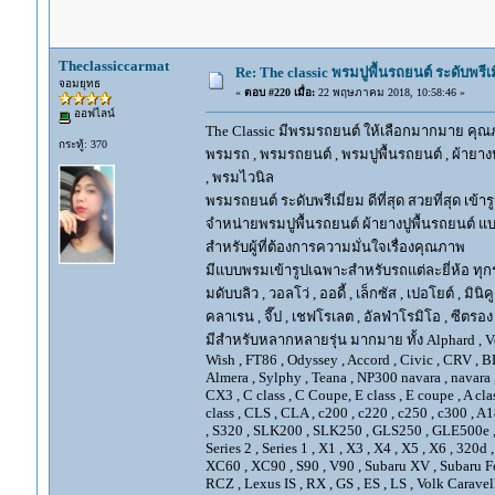
Theclassiccarmat
Re: The classic พรมปูพื้นรถยนต์ ระดับพรี
จอมยุทธ
«
ตอบ #220 เมื่อ:
22 พฤษภาคม 2018, 10:58:46 »
ออฟไลน์
The Classic มีพรมรถยนต์ ให้เลือกมากมาย คุณภ
กระทู้: 370
พรมรถ , พรมรถยนต์ , พรมปูพื้นรถยนต์ , ผ้ายางป
, พรมไวนิล
พรมรถยนต์ ระดับพรีเมี่ยม ดีที่สุด สวยที่สุด เข้าร
จำหน่ายพรมปูพื้นรถยนต์ ผ้ายางปูพื้นรถยนต์ แบ
สำหรับผู้ที่ต้องการความมั่นใจเรื่องคุณภาพ
มีแบบพรมเข้ารูปเฉพาะสำหรับรถแต่ละยี่ห้อ ทุกรุ่น 
มดับบลิว , วอลโว่ , ออดี้ , เล็กซัส , เปอโยต์ , มินิคู
คลาเรน , จี๊ป , เชฟโรเลต , อัลฟ่าโรมิโอ , ซีตรอง ,
มีสำหรับหลากหลายรุ่น มากมาย ทั้ง Alphard , Vellfir
Wish , FT86 , Odyssey , Accord , Civic , CRV , BRV
Almera , Sylphy , Teana , NP300 navara , navara
CX3 , C class , C Coupe, E class , E coupe , A cla
class , CLS , CLA , c200 , c220 , c250 , c300 
, S320 , SLK200 , SLK250 , GLS250 , GLE500e , GLE
Series 2 , Series 1 , X1 , X3 , X4 , X5 , X6 , 320d 
XC60 , XC90 , S90 , V90 , Subaru XV , Subaru Fo
RCZ , Lexus IS , RX , GS , ES , LS , Volk Carave