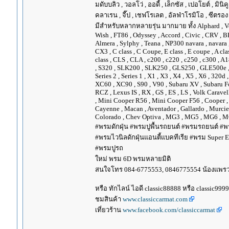
มดับบลิว , วอลโว่ , ออดี้ , เล็กซัส , เปอโยต์ , มินิคู
คลาเรน , จี๊ป , เชฟโรเลต , อัลฟ่าโรมิโอ , ซีตรอง ,
มีสำหรับหลากหลายรุ่น มากมาย ทั้ง Alphard , Vellfir
Wish , FT86 , Odyssey , Accord , Civic , CRV , BRV
Almera , Sylphy , Teana , NP300 navara , navara
CX3 , C class , C Coupe, E class , E coupe , A cla
class , CLS , CLA , c200 , c220 , c250 , c300 
, S320 , SLK200 , SLK250 , GLS250 , GLE500e , GLE
Series 2 , Series 1 , X1 , X3 , X4 , X5 , X6 , 320d 
XC60 , XC90 , S90 , V90 , Subaru XV , Subaru Fo
RCZ , Lexus IS , RX , GS , ES , LS , Volk Carave
, Mini Cooper R56 , Mini Cooper F56 , Cooper , 
Cayenne , Macan , Aventador , Gallardo , Murcie
Colorado , Chev Optiva , MG3 , MG5 , MG6 , MG
#พรมดักฝุ่น #พรมปูพื้นรถยนต์ #พรมรถยนต์ #พร
#พรมไวนิลดักฝุ่นแอนตี้แบคทีเรีย #พรม Super EV
#พรมปูรถ
ใหม่ พรม 6D พรมหลายมิติ
สนใจโทร 084-6775553, 0846775554 น้องแพร
หรือ ทักไลน์ ไอดี classic88888 หรือ classic999
ชมสินค้า
www.classiccarmat.com
เที่ยวร้าน
www.facebook.com/classiccarmat