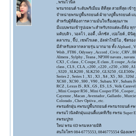
, พรมไวนิล
พรมรถยนต์ ระดับพรีเมี่ยม ดีที่สุด สวยที่สุด เข้าร
จำหน่ายพรมปูพื้นรถยนต์ ผ้ายางปูพื้นรถยนต์ แบ
สำหรับผู้ที่ต้องการความมั่นใจเรื่องคุณภาพ
มีแบบพรมเข้ารูปเฉพาะสำหรับรถแต่ละยี่ห้อ ทุกรุ่น 
มดับบลิว , วอลโว่ , ออดี้ , เล็กซัส , เปอโยต์ , มินิคู
คลาเรน , จี๊ป , เชฟโรเลต , อัลฟ่าโรมิโอ , ซีตรอง ,
มีสำหรับหลากหลายรุ่น มากมาย ทั้ง Alphard , Vellfir
Wish , FT86 , Odyssey , Accord , Civic , CRV , BRV
Almera , Sylphy , Teana , NP300 navara , navara
CX3 , C class , C Coupe, E class , E coupe , A cla
class , CLS , CLA , c200 , c220 , c250 , c300 
, S320 , SLK200 , SLK250 , GLS250 , GLE500e , GLE
Series 2 , Series 1 , X1 , X3 , X4 , X5 , X6 , 320d 
XC60 , XC90 , S90 , V90 , Subaru XV , Subaru Fo
RCZ , Lexus IS , RX , GS , ES , LS , Volk Carave
, Mini Cooper R56 , Mini Cooper F56 , Cooper , 
Cayenne , Macan , Aventador , Gallardo , Murcie
Colorado , Chev Optiva , etc.
#พรมดักฝุ่น #พรมปูพื้นรถยนต์ #พรมรถยนต์ #พร
#พรมไวนิลดักฝุ่นแอนตี้แบคทีเรีย #พรม Super EV
#พรมปูรถ
ใหม่ พรม 6D พรมหลายมิติ
สนใจโทร 084-6775553, 0846775554 น้องแพร