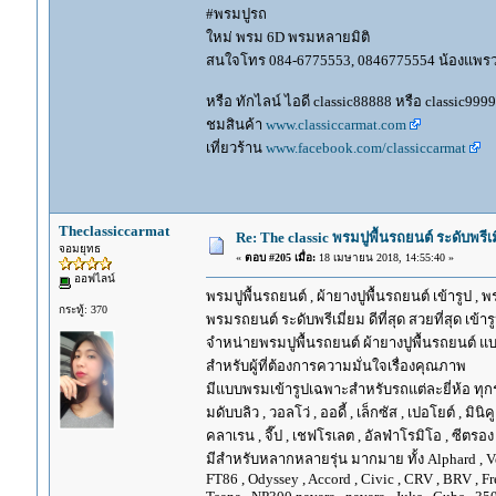
#พรมปูรถ
ใหม่ พรม 6D พรมหลายมิติ
สนใจโทร 084-6775553, 0846775554 น้องแพร
หรือ ทักไลน์ ไอดี classic88888 หรือ classic999
ชมสินค้า
www.classiccarmat.com
เที่ยวร้าน
www.facebook.com/classiccarmat
Theclassiccarmat
Re: The classic พรมปูพื้นรถยนต์ ระดับพรี
จอมยุทธ
«
ตอบ #205 เมื่อ:
18 เมษายน 2018, 14:55:40 »
ออฟไลน์
พรมปูพื้นรถยนต์ , ผ้ายางปูพื้นรถยนต์ เข้ารูป , 
กระทู้: 370
พรมรถยนต์ ระดับพรีเมี่ยม ดีที่สุด สวยที่สุด เข้าร
จำหน่ายพรมปูพื้นรถยนต์ ผ้ายางปูพื้นรถยนต์ แบ
สำหรับผู้ที่ต้องการความมั่นใจเรื่องคุณภาพ
มีแบบพรมเข้ารูปเฉพาะสำหรับรถแต่ละยี่ห้อ ทุกรุ่น 
มดับบลิว , วอลโว่ , ออดี้ , เล็กซัส , เปอโยต์ , มินิคู
คลาเรน , จี๊ป , เชฟโรเลต , อัลฟ่าโรมิโอ , ซีตรอง ,
มีสำหรับหลากหลายรุ่น มากมาย ทั้ง Alphard , Vellfir
FT86 , Odyssey , Accord , Civic , CRV , BRV , Free