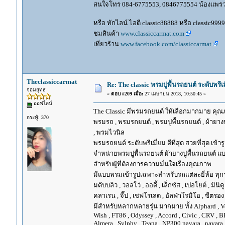
สนใจโทร 084-6775553, 0846775554 น้องแพร
หรือ ทักไลน์ ไอดี classic88888 หรือ classic999
ชมสินค้า
www.classiccarmat.com
เที่ยวร้าน
www.facebook.com/classiccarmat
Theclassiccarmat
Re: The classic พรมปูพื้นรถยนต์ ระดับพรี
จอมยุทธ
«
ตอบ #209 เมื่อ:
27 เมษายน 2018, 10:50:45 »
ออฟไลน์
The Classic มีพรมรถยนต์ ให้เลือกมากมาย คุณภ
กระทู้: 370
พรมรถ , พรมรถยนต์ , พรมปูพื้นรถยนต์ , ผ้ายางป
, พรมไวนิล
พรมรถยนต์ ระดับพรีเมี่ยม ดีที่สุด สวยที่สุด เข้าร
จำหน่ายพรมปูพื้นรถยนต์ ผ้ายางปูพื้นรถยนต์ แบ
สำหรับผู้ที่ต้องการความมั่นใจเรื่องคุณภาพ
มีแบบพรมเข้ารูปเฉพาะสำหรับรถแต่ละยี่ห้อ ทุกรุ่น 
มดับบลิว , วอลโว่ , ออดี้ , เล็กซัส , เปอโยต์ , มินิคู
คลาเรน , จี๊ป , เชฟโรเลต , อัลฟ่าโรมิโอ , ซีตรอง ,
มีสำหรับหลากหลายรุ่น มากมาย ทั้ง Alphard , Vellfir
Wish , FT86 , Odyssey , Accord , Civic , CRV , BRV
Almera , Sylphy , Teana , NP300 navara , navara