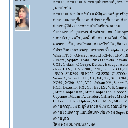
พรมรถ , พรมรถยนต์ , พรมปูพื้นรถยนต์ , ผ้ายางป
, พรมไวนิล
พรมรถยนต์ ระดับพรีเมี่ยม ดีที่สุด สวยที่สุด เข้าร
จำหน่ายพรมปูพื้นรถยนต์ ผ้ายางปูพื้นรถยนต์ แบ
สำหรับผู้ที่ต้องการความมั่นใจเรื่องคุณภาพ
มีแบบพรมเข้ารูปเฉพาะสำหรับรถแต่ละยี่ห้อ ทุกรุ่น 
มดับบลิว , วอลโว่ , ออดี้ , เล็กซัส , เปอโยต์ , มินิคู
คลาเรน , จี๊ป , เชฟโรเลต , อัลฟ่าโรมิโอ , ซีตรอง ,
มีสำหรับหลากหลายรุ่น มากมาย ทั้ง Alphard , Vellfir
Wish , FT86 , Odyssey , Accord , Civic , CRV , BRV
Almera , Sylphy , Teana , NP300 navara , navara
CX3 , C class , C Coupe, E class , E coupe , A cla
class , CLS , CLA , c200 , c220 , c250 , c300 
, S320 , SLK200 , SLK250 , GLS250 , GLE500e , GLE
Series 2 , Series 1 , X1 , X3 , X4 , X5 , X6 , 320d 
XC60 , XC90 , S90 , V90 , Subaru XV , Subaru Fo
RCZ , Lexus IS , RX , GS , ES , LS , Volk Carave
, Mini Cooper R56 , Mini Cooper F56 , Cooper , 
Cayenne , Macan , Aventador , Gallardo , Murcie
Colorado , Chev Optiva , MG3 , MG5 , MG6 , MG
#พรมดักฝุ่น #พรมปูพื้นรถยนต์ #พรมรถยนต์ #พร
#พรมไวนิลดักฝุ่นแอนตี้แบคทีเรีย #พรม Super EV
#พรมปูรถ
ใหม่ พรม 6D พรมหลายมิติ