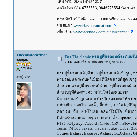
ใหม่ พรม 6D พรมหลายมิติ
สนใจโทร 084-6775553, 0846775554 น้องแพร
หรือ ทักไลน์ ไอดี classic88888 หรือ classic999
ชมสินค้า
www.classiccarmat.com
เที่ยวร้าน
www.facebook.com/classiccarmat
Theclassiccarmat
Re: The classic พรมปูพื้นรถยนต์ ระดับพรี
จอมยุทธ
«
ตอบ #202 เมื่อ:
06 เมษายน 2018, 10:56:45 »
ออฟไลน์
พรมปูพื้นรถยนต์ , ผ้ายางปูพื้นรถยนต์ เข้ารูป , 
กระทู้: 370
พรมรถยนต์ ระดับพรีเมี่ยม ดีที่สุด สวยที่สุด เข้าร
จำหน่ายพรมปูพื้นรถยนต์ ผ้ายางปูพื้นรถยนต์ แบ
สำหรับผู้ที่ต้องการความมั่นใจเรื่องคุณภาพ
มีแบบพรมเข้ารูปเฉพาะสำหรับรถแต่ละยี่ห้อ ทุกรุ่น 
มดับบลิว , วอลโว่ , ออดี้ , เล็กซัส , เปอโยต์ , มินิคู
คลาเรน , จี๊ป , เชฟโรเลต , อัลฟ่าโรมิโอ , ซีตรอง ,
มีสำหรับหลากหลายรุ่น มากมาย ทั้ง Alphard , Vellfir
FT86 , Odyssey , Accord , Civic , CRV , BRV , Free
Teana , NP300 navara , navara , Juke , Cube , 3
Coupe, E class , E coupe , A class , GLA class , G