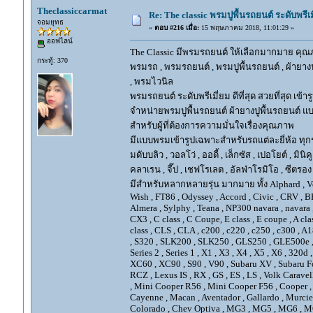
Theclassiccarmat
Re: The classic พรมปูพื้นรถยนต์ ระดับพรี
จอมยุทธ
«
ตอบ #216 เมื่อ:
15 พฤษภาคม 2018, 11:01:29 »
ออฟไลน์
The Classic มีพรมรถยนต์ ให้เลือกมากมาย คุณภ
กระทู้: 370
พรมรถ , พรมรถยนต์ , พรมปูพื้นรถยนต์ , ผ้ายางป
, พรมไวนิล
พรมรถยนต์ ระดับพรีเมี่ยม ดีที่สุด สวยที่สุด เข้าร
จำหน่ายพรมปูพื้นรถยนต์ ผ้ายางปูพื้นรถยนต์ แบ
สำหรับผู้ที่ต้องการความมั่นใจเรื่องคุณภาพ
มีแบบพรมเข้ารูปเฉพาะสำหรับรถแต่ละยี่ห้อ ทุกรุ่น 
มดับบลิว , วอลโว่ , ออดี้ , เล็กซัส , เปอโยต์ , มินิคู
คลาเรน , จี๊ป , เชฟโรเลต , อัลฟ่าโรมิโอ , ซีตรอง ,
มีสำหรับหลากหลายรุ่น มากมาย ทั้ง Alphard , Vellfir
Wish , FT86 , Odyssey , Accord , Civic , CRV , BRV
Almera , Sylphy , Teana , NP300 navara , navara
CX3 , C class , C Coupe, E class , E coupe , A cla
class , CLS , CLA , c200 , c220 , c250 , c300 
, S320 , SLK200 , SLK250 , GLS250 , GLE500e , GLE
Series 2 , Series 1 , X1 , X3 , X4 , X5 , X6 , 320d 
XC60 , XC90 , S90 , V90 , Subaru XV , Subaru Fo
RCZ , Lexus IS , RX , GS , ES , LS , Volk Carave
, Mini Cooper R56 , Mini Cooper F56 , Cooper , 
Cayenne , Macan , Aventador , Gallardo , Murcie
Colorado , Chev Optiva , MG3 , MG5 , MG6 , MG