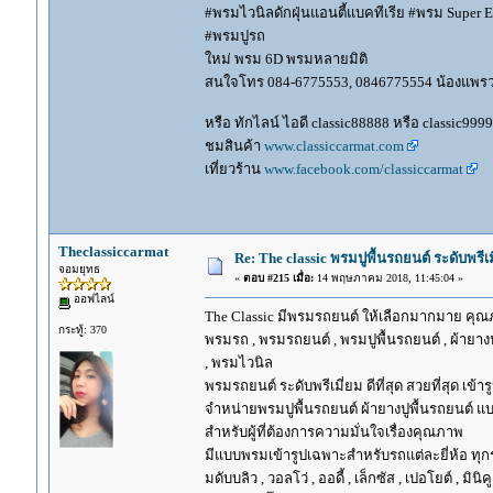
#พรมไวนิลดักฝุ่นแอนตี้แบคทีเรีย #พรม Super EV
#พรมปูรถ
ใหม่ พรม 6D พรมหลายมิติ
สนใจโทร 084-6775553, 0846775554 น้องแพร
หรือ ทักไลน์ ไอดี classic88888 หรือ classic999
ชมสินค้า
www.classiccarmat.com
เที่ยวร้าน
www.facebook.com/classiccarmat
Theclassiccarmat
Re: The classic พรมปูพื้นรถยนต์ ระดับพรี
จอมยุทธ
«
ตอบ #215 เมื่อ:
14 พฤษภาคม 2018, 11:45:04 »
ออฟไลน์
The Classic มีพรมรถยนต์ ให้เลือกมากมาย คุณภ
กระทู้: 370
พรมรถ , พรมรถยนต์ , พรมปูพื้นรถยนต์ , ผ้ายางป
, พรมไวนิล
พรมรถยนต์ ระดับพรีเมี่ยม ดีที่สุด สวยที่สุด เข้าร
จำหน่ายพรมปูพื้นรถยนต์ ผ้ายางปูพื้นรถยนต์ แบ
สำหรับผู้ที่ต้องการความมั่นใจเรื่องคุณภาพ
มีแบบพรมเข้ารูปเฉพาะสำหรับรถแต่ละยี่ห้อ ทุกรุ่น 
มดับบลิว , วอลโว่ , ออดี้ , เล็กซัส , เปอโยต์ , มินิคู