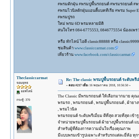
#พรมดักฝุ่น #พรมปูพื้นรถยนต์ #พรมรถยนต์ #พร
#พรมไวนิลดักฝุ่นแอนตี้แบคทีเรีย #พรม Super EV
#พรมปูรถ
ใหม่ พรม 6D พรมหลายมิติ
สนใจโทร 084-6775553, 0846775554 น้องแพร
หรือ ทักไลน์ ไอดี classic88888 หรือ classic999
ชมสินค้า
www.classiccarmat.com
เที่ยวร้าน
www.facebook.com/classiccarmat
Theclassiccarmat
Re: The classic พรมปูพื้นรถยนต์ ระดับพรี
จอมยุทธ
«
ตอบ #217 เมื่อ:
16 พฤษภาคม 2018, 10:56:50 »
ออฟไลน์
The Classic มีพรมรถยนต์ ให้เลือกมากมาย คุณภ
กระทู้: 370
พรมรถ , พรมรถยนต์ , พรมปูพื้นรถยนต์ , ผ้ายางป
, พรมไวนิล
พรมรถยนต์ ระดับพรีเมี่ยม ดีที่สุด สวยที่สุด เข้าร
จำหน่ายพรมปูพื้นรถยนต์ ผ้ายางปูพื้นรถยนต์ แบ
สำหรับผู้ที่ต้องการความมั่นใจเรื่องคุณภาพ
มีแบบพรมเข้ารูปเฉพาะสำหรับรถแต่ละยี่ห้อ ทุกรุ่น 