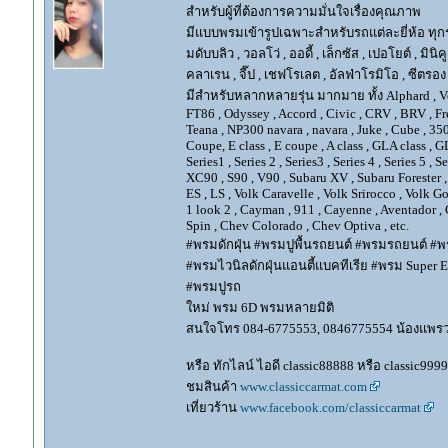
สำหรับผู้ที่ต้องการความมั่นใจเรื่องคุณภาพ
มีแบบพรมเข้ารูปเฉพาะสำหรับรถแต่ละยี่ห้อ ทุกรุ่น 
มดับบลิว , วอลโว่ , ออดี้ , เล็กซัส , เปอโยต์ , มินิคู
คลาเรน , จี๊ป , เชฟโรเลต , อัลฟ่าโรมิโอ , ซีตรอง ,
มีสำหรับหลากหลายรุ่น มากมาย ทั้ง Alphard , Vellfir
FT86 , Odyssey , Accord , Civic , CRV , BRV , Free
Teana , NP300 navara , navara , Juke , Cube , 3
Coupe, E class , E coupe , A class , GLA class , G
Series1 , Series 2 , Series3 , Series 4 , Series 5 , 
XC90 , S90 , V90 , Subaru XV , Subaru Forester 
ES , LS , Volk Caravelle , Volk Srirocco , Volk 
1 look 2 , Cayman , 911 , Cayenne , Aventador , 
Spin , Chev Colorado , Chev Optiva , etc.
#พรมดักฝุ่น #พรมปูพื้นรถยนต์ #พรมรถยนต์ #พร
#พรมไวนิลดักฝุ่นแอนตี้แบคทีเรีย #พรม Super EV
#พรมปูรถ
ใหม่ พรม 6D พรมหลายมิติ
สนใจโทร 084-6775553, 0846775554 น้องแพร
หรือ ทักไลน์ ไอดี classic88888 หรือ classic999
ชมสินค้า
www.classiccarmat.com
เที่ยวร้าน
www.facebook.com/classiccarmat