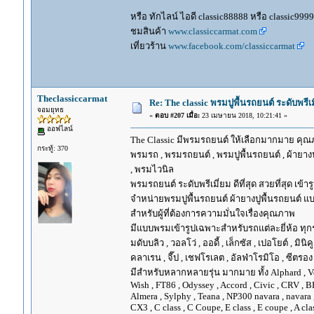
หรือ ทักไลน์ ไอดี classic88888 หรือ classic999
ชมสินค้า
www.classiccarmat.com
เที่ยวร้าน
www.facebook.com/classiccarmat
Theclassiccarmat
Re: The classic พรมปูพื้นรถยนต์ ระดับพรี
จอมยุทธ
«
ตอบ #207 เมื่อ:
23 เมษายน 2018, 10:21:41 »
ออฟไลน์
The Classic มีพรมรถยนต์ ให้เลือกมากมาย คุณภ
กระทู้: 370
พรมรถ , พรมรถยนต์ , พรมปูพื้นรถยนต์ , ผ้ายางป
, พรมไวนิล
พรมรถยนต์ ระดับพรีเมี่ยม ดีที่สุด สวยที่สุด เข้าร
จำหน่ายพรมปูพื้นรถยนต์ ผ้ายางปูพื้นรถยนต์ แบ
สำหรับผู้ที่ต้องการความมั่นใจเรื่องคุณภาพ
มีแบบพรมเข้ารูปเฉพาะสำหรับรถแต่ละยี่ห้อ ทุกรุ่น 
มดับบลิว , วอลโว่ , ออดี้ , เล็กซัส , เปอโยต์ , มินิคู
คลาเรน , จี๊ป , เชฟโรเลต , อัลฟ่าโรมิโอ , ซีตรอง ,
มีสำหรับหลากหลายรุ่น มากมาย ทั้ง Alphard , Vellfir
Wish , FT86 , Odyssey , Accord , Civic , CRV , BRV
Almera , Sylphy , Teana , NP300 navara , navara
CX3 , C class , C Coupe, E class , E coupe , A cla