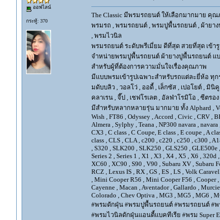
ออฟไลน์
The Classic มีพรมรถยนต์ ให้เลือกมากมาย คุณภ
กระทู้: 370
พรมรถ , พรมรถยนต์ , พรมปูพื้นรถยนต์ , ผ้ายางป
, พรมไวนิล
พรมรถยนต์ ระดับพรีเมี่ยม ดีที่สุด สวยที่สุด เข้าร
จำหน่ายพรมปูพื้นรถยนต์ ผ้ายางปูพื้นรถยนต์ แบ
สำหรับผู้ที่ต้องการความมั่นใจเรื่องคุณภาพ
มีแบบพรมเข้ารูปเฉพาะสำหรับรถแต่ละยี่ห้อ ทุกรุ่น 
มดับบลิว , วอลโว่ , ออดี้ , เล็กซัส , เปอโยต์ , มินิคู
คลาเรน , จี๊ป , เชฟโรเลต , อัลฟ่าโรมิโอ , ซีตรอง ,
มีสำหรับหลากหลายรุ่น มากมาย ทั้ง Alphard , Vellfir
Wish , FT86 , Odyssey , Accord , Civic , CRV , BRV
Almera , Sylphy , Teana , NP300 navara , navara
CX3 , C class , C Coupe, E class , E coupe , A cla
class , CLS , CLA , c200 , c220 , c250 , c300 
, S320 , SLK200 , SLK250 , GLS250 , GLE500e , GLE
Series 2 , Series 1 , X1 , X3 , X4 , X5 , X6 , 320d 
XC60 , XC90 , S90 , V90 , Subaru XV , Subaru Fo
RCZ , Lexus IS , RX , GS , ES , LS , Volk Carave
, Mini Cooper R56 , Mini Cooper F56 , Cooper , 
Cayenne , Macan , Aventador , Gallardo , Murcie
Colorado , Chev Optiva , MG3 , MG5 , MG6 , MG
#พรมดักฝุ่น #พรมปูพื้นรถยนต์ #พรมรถยนต์ #พร
#พรมไวนิลดักฝุ่นแอนตี้แบคทีเรีย #พรม Super EV