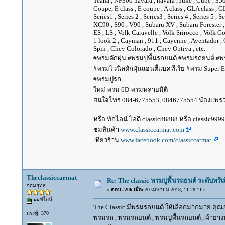
Teana , NP300 navara , navara , Juke , Cube , 3
Coupe, E class , E coupe , A class , GLA class , G
Series1 , Series 2 , Series3 , Series 4 , Series 5 , 
XC90 , S90 , V90 , Subaru XV , Subaru Forester 
ES , LS , Volk Caravelle , Volk Srirocco , Volk 
1 look 2 , Cayman , 911 , Cayenne , Aventador , 
Spin , Chev Colorado , Chev Optiva , etc.
#พรมดักฝุ่น #พรมปูพื้นรถยนต์ #พรมรถยนต์ #พร
#พรมไวนิลดักฝุ่นแอนตี้แบคทีเรีย #พรม Super EV
#พรมปูรถ
ใหม่ พรม 6D พรมหลายมิติ
สนใจโทร 084-6775553, 0846775554 น้องแพร
หรือ ทักไลน์ ไอดี classic88888 หรือ classic999
ชมสินค้า
www.classiccarmat.com
เที่ยวร้าน
www.facebook.com/classiccarmat
Theclassiccarmat
Re: The classic พรมปูพื้นรถยนต์ ระดับพรี
จอมยุทธ
«
ตอบ #206 เมื่อ:
20 เมษายน 2018, 11:28:11 »
ออฟไลน์
The Classic มีพรมรถยนต์ ให้เลือกมากมาย คุณภ
กระทู้: 370
พรมรถ , พรมรถยนต์ , พรมปูพื้นรถยนต์ , ผ้ายางป