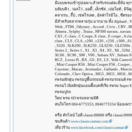
มีแบบพรมเข้ารูปเฉพาะสำหรับรถแต่ละยี่ห้อ ทุกรุ่น 
มดับบลิว , วอลโว่ , ออดี้ , เล็กซัส , เปอโยต์ , มินิคู
คลาเรน , จี๊ป , เชฟโรเลต , อัลฟ่าโรมิโอ , ซีตรอง ,
มีสำหรับหลากหลายรุ่น มากมาย ทั้ง Alphard , Vellfir
Wish , FT86 , Odyssey , Accord , Civic , CRV , BRV
Almera , Sylphy , Teana , NP300 navara , navara
CX3 , C class , C Coupe, E class , E coupe , A cla
class , CLS , CLA , c200 , c220 , c250 , c300 
, S320 , SLK200 , SLK250 , GLS250 , GLE500e , GLE
Series 2 , Series 1 , X1 , X3 , X4 , X5 , X6 , 320d 
XC60 , XC90 , S90 , V90 , Subaru XV , Subaru Fo
RCZ , Lexus IS , RX , GS , ES , LS , Volk Carave
, Mini Cooper R56 , Mini Cooper F56 , Cooper , 
Cayenne , Macan , Aventador , Gallardo , Murcie
Colorado , Chev Optiva , MG3 , MG5 , MG6 , MG
#พรมดักฝุ่น #พรมปูพื้นรถยนต์ #พรมรถยนต์ #พร
#พรมไวนิลดักฝุ่นแอนตี้แบคทีเรีย #พรม Super EV
#พรมปูรถ
ใหม่ พรม 6D พรมหลายมิติ
สนใจโทร 084-6775553, 0846775554 น้องแพร
หรือ ทักไลน์ ไอดี classic88888 หรือ classic999
ชมสินค้า
www.classiccarmat.com
เที่ยวร้าน
www.facebook.com/classiccarmat