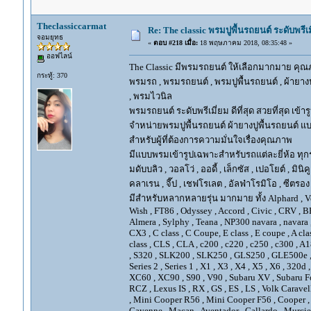
Theclassiccarmat
Re: The classic พรมปูพื้นรถยนต์ ระดับพรี
จอมยุทธ
«
ตอบ #218 เมื่อ:
18 พฤษภาคม 2018, 08:35:48 »
ออฟไลน์
The Classic มีพรมรถยนต์ ให้เลือกมากมาย คุณภ
กระทู้: 370
พรมรถ , พรมรถยนต์ , พรมปูพื้นรถยนต์ , ผ้ายางป
, พรมไวนิล
พรมรถยนต์ ระดับพรีเมี่ยม ดีที่สุด สวยที่สุด เข้าร
จำหน่ายพรมปูพื้นรถยนต์ ผ้ายางปูพื้นรถยนต์ แบ
สำหรับผู้ที่ต้องการความมั่นใจเรื่องคุณภาพ
มีแบบพรมเข้ารูปเฉพาะสำหรับรถแต่ละยี่ห้อ ทุกรุ่น 
มดับบลิว , วอลโว่ , ออดี้ , เล็กซัส , เปอโยต์ , มินิคู
คลาเรน , จี๊ป , เชฟโรเลต , อัลฟ่าโรมิโอ , ซีตรอง ,
มีสำหรับหลากหลายรุ่น มากมาย ทั้ง Alphard , Vellfir
Wish , FT86 , Odyssey , Accord , Civic , CRV , BRV
Almera , Sylphy , Teana , NP300 navara , navara
CX3 , C class , C Coupe, E class , E coupe , A cla
class , CLS , CLA , c200 , c220 , c250 , c300 
, S320 , SLK200 , SLK250 , GLS250 , GLE500e , GLE
Series 2 , Series 1 , X1 , X3 , X4 , X5 , X6 , 320d 
XC60 , XC90 , S90 , V90 , Subaru XV , Subaru Fo
RCZ , Lexus IS , RX , GS , ES , LS , Volk Carave
, Mini Cooper R56 , Mini Cooper F56 , Cooper , 
Cayenne , Macan , Aventador , Gallardo , Murcie