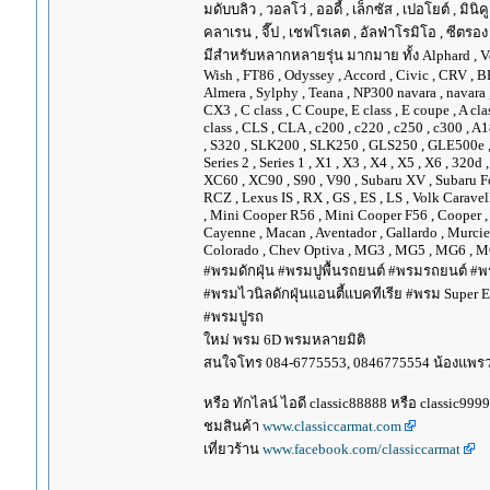
มดับบลิว , วอลโว่ , ออดี้ , เล็กซัส , เปอโยต์ , มินิคู
คลาเรน , จี๊ป , เชฟโรเลต , อัลฟ่าโรมิโอ , ซีตรอง ,
มีสำหรับหลากหลายรุ่น มากมาย ทั้ง Alphard , Vellfir
Wish , FT86 , Odyssey , Accord , Civic , CRV , BRV
Almera , Sylphy , Teana , NP300 navara , navara
CX3 , C class , C Coupe, E class , E coupe , A cla
class , CLS , CLA , c200 , c220 , c250 , c300 
, S320 , SLK200 , SLK250 , GLS250 , GLE500e , GLE
Series 2 , Series 1 , X1 , X3 , X4 , X5 , X6 , 320d 
XC60 , XC90 , S90 , V90 , Subaru XV , Subaru Fo
RCZ , Lexus IS , RX , GS , ES , LS , Volk Carave
, Mini Cooper R56 , Mini Cooper F56 , Cooper , 
Cayenne , Macan , Aventador , Gallardo , Murcie
Colorado , Chev Optiva , MG3 , MG5 , MG6 , MG
#พรมดักฝุ่น #พรมปูพื้นรถยนต์ #พรมรถยนต์ #พร
#พรมไวนิลดักฝุ่นแอนตี้แบคทีเรีย #พรม Super EV
#พรมปูรถ
ใหม่ พรม 6D พรมหลายมิติ
สนใจโทร 084-6775553, 0846775554 น้องแพร
หรือ ทักไลน์ ไอดี classic88888 หรือ classic999
ชมสินค้า
www.classiccarmat.com
เที่ยวร้าน
www.facebook.com/classiccarmat