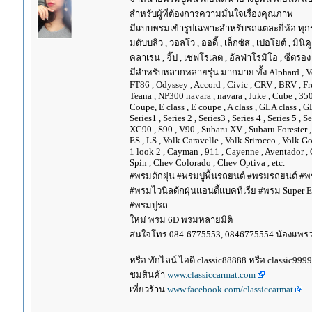
สำหรับผู้ที่ต้องการความมั่นใจเรื่องคุณภาพ
มีแบบพรมเข้ารูปเฉพาะสำหรับรถแต่ละยี่ห้อ ทุกรุ่น 
มดับบลิว , วอลโว่ , ออดี้ , เล็กซัส , เปอโยต์ , มินิคู
คลาเรน , จี๊ป , เชฟโรเลต , อัลฟ่าโรมิโอ , ซีตรอง ,
มีสำหรับหลากหลายรุ่น มากมาย ทั้ง Alphard , Vellfir
FT86 , Odyssey , Accord , Civic , CRV , BRV , Free
Teana , NP300 navara , navara , Juke , Cube , 3
Coupe, E class , E coupe , A class , GLA class , G
Series1 , Series 2 , Series3 , Series 4 , Series 5 , 
XC90 , S90 , V90 , Subaru XV , Subaru Forester 
ES , LS , Volk Caravelle , Volk Srirocco , Volk 
1 look 2 , Cayman , 911 , Cayenne , Aventador , 
Spin , Chev Colorado , Chev Optiva , etc.
#พรมดักฝุ่น #พรมปูพื้นรถยนต์ #พรมรถยนต์ #พร
#พรมไวนิลดักฝุ่นแอนตี้แบคทีเรีย #พรม Super EV
#พรมปูรถ
ใหม่ พรม 6D พรมหลายมิติ
สนใจโทร 084-6775553, 0846775554 น้องแพร
หรือ ทักไลน์ ไอดี classic88888 หรือ classic999
ชมสินค้า
www.classiccarmat.com
เที่ยวร้าน
www.facebook.com/classiccarmat