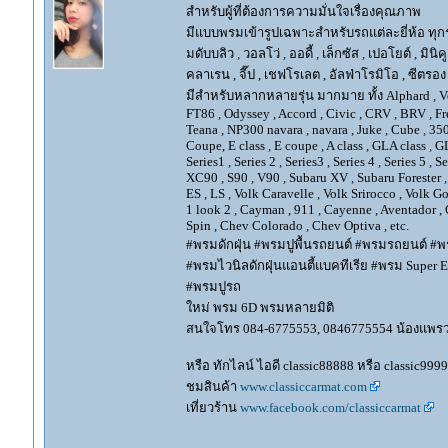
สำหรับผู้ที่ต้องการความมั่นใจเรื่องคุณภาพ
มีแบบพรมเข้ารูปเฉพาะสำหรับรถแต่ละยี่ห้อ ทุกรุ่น 
มดับบลิว , วอลโว่ , ออดี้ , เล็กซัส , เปอโยต์ , มินิคู
คลาเรน , จี๊ป , เชฟโรเลต , อัลฟ่าโรมิโอ , ซีตรอง ,
มีสำหรับหลากหลายรุ่น มากมาย ทั้ง Alphard , Vellfir
FT86 , Odyssey , Accord , Civic , CRV , BRV , Free
Teana , NP300 navara , navara , Juke , Cube , 3
Coupe, E class , E coupe , A class , GLA class , G
Series1 , Series 2 , Series3 , Series 4 , Series 5 , 
XC90 , S90 , V90 , Subaru XV , Subaru Forester 
ES , LS , Volk Caravelle , Volk Srirocco , Volk 
1 look 2 , Cayman , 911 , Cayenne , Aventador , 
Spin , Chev Colorado , Chev Optiva , etc.
#พรมดักฝุ่น #พรมปูพื้นรถยนต์ #พรมรถยนต์ #พร
#พรมไวนิลดักฝุ่นแอนตี้แบคทีเรีย #พรม Super EV
#พรมปูรถ
ใหม่ พรม 6D พรมหลายมิติ
สนใจโทร 084-6775553, 0846775554 น้องแพร
หรือ ทักไลน์ ไอดี classic88888 หรือ classic999
ชมสินค้า
www.classiccarmat.com
เที่ยวร้าน
www.facebook.com/classiccarmat