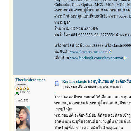
Colorado , Chev Optiva , MG3 , MG5 , MG6 , MG
#พรมดักฝุ่น #พรมปูพื้นรถยนต์ #พรมรถยนต์ #พร
#พรมไวนิลดักฝุ่นแอนตี้แบคทีเรีย #พรม Super EV
#พรมปูรถ
ใหม่ พรม 6D พรมหลายมิติ
สนใจโทร 084-6775553, 0846775554 น้องแพร
หรือ ทักไลน์ ไอดี classic88888 หรือ classic999
ชมสินค้า
www.classiccarmat.com
เที่ยวร้าน
www.facebook.com/classiccarmat
Theclassiccarmat
Re: The classic พรมปูพื้นรถยนต์ ระดับพรี
จอมยุทธ
«
ตอบ #219 เมื่อ:
21 พฤษภาคม 2018, 07:52:34 »
ออฟไลน์
The Classic มีพรมรถยนต์ ให้เลือกมากมาย คุณภ
กระทู้: 370
พรมรถ , พรมรถยนต์ , พรมปูพื้นรถยนต์ , ผ้ายางป
, พรมไวนิล
พรมรถยนต์ ระดับพรีเมี่ยม ดีที่สุด สวยที่สุด เข้าร
จำหน่ายพรมปูพื้นรถยนต์ ผ้ายางปูพื้นรถยนต์ แบ
สำหรับผู้ที่ต้องการความมั่นใจเรื่องคุณภาพ