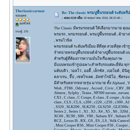
Theclassiccarmat
Re: The classic พรมปูพื้นรถยนต์ ระดับพรี
จอมยุทธ
«
ตอบ #218 เมื่อ:
18 พฤษภาคม 2018, 08:35:48 »
ออฟไลน์
The Classic มีพรมรถยนต์ ให้เลือกมากมาย คุณภ
กระทู้: 370
พรมรถ , พรมรถยนต์ , พรมปูพื้นรถยนต์ , ผ้ายางป
, พรมไวนิล
พรมรถยนต์ ระดับพรีเมี่ยม ดีที่สุด สวยที่สุด เข้าร
จำหน่ายพรมปูพื้นรถยนต์ ผ้ายางปูพื้นรถยนต์ แบ
สำหรับผู้ที่ต้องการความมั่นใจเรื่องคุณภาพ
มีแบบพรมเข้ารูปเฉพาะสำหรับรถแต่ละยี่ห้อ ทุกรุ่น 
มดับบลิว , วอลโว่ , ออดี้ , เล็กซัส , เปอโยต์ , มินิคู
คลาเรน , จี๊ป , เชฟโรเลต , อัลฟ่าโรมิโอ , ซีตรอง ,
มีสำหรับหลากหลายรุ่น มากมาย ทั้ง Alphard , Vellfir
Wish , FT86 , Odyssey , Accord , Civic , CRV , BRV
Almera , Sylphy , Teana , NP300 navara , navara
CX3 , C class , C Coupe, E class , E coupe , A cla
class , CLS , CLA , c200 , c220 , c250 , c300 
, S320 , SLK200 , SLK250 , GLS250 , GLE500e , GLE
Series 2 , Series 1 , X1 , X3 , X4 , X5 , X6 , 320d 
XC60 , XC90 , S90 , V90 , Subaru XV , Subaru Fo
RCZ , Lexus IS , RX , GS , ES , LS , Volk Carave
, Mini Cooper R56 , Mini Cooper F56 , Cooper , 
Cayenne , Macan , Aventador , Gallardo , Murcie