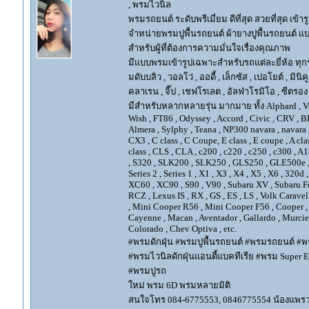
, พรมไวนิล
พรมรถยนต์ ระดับพรีเมี่ยม ดีที่สุด สวยที่สุด เข้าร
จำหน่ายพรมปูพื้นรถยนต์ ผ้ายางปูพื้นรถยนต์ แบ
สำหรับผู้ที่ต้องการความมั่นใจเรื่องคุณภาพ
มีแบบพรมเข้ารูปเฉพาะสำหรับรถแต่ละยี่ห้อ ทุกรุ่น 
มดับบลิว , วอลโว่ , ออดี้ , เล็กซัส , เปอโยต์ , มินิคู
คลาเรน , จี๊ป , เชฟโรเลต , อัลฟ่าโรมิโอ , ซีตรอง ,
มีสำหรับหลากหลายรุ่น มากมาย ทั้ง Alphard , Vellfir
Wish , FT86 , Odyssey , Accord , Civic , CRV , BRV
Almera , Sylphy , Teana , NP300 navara , navara
CX3 , C class , C Coupe, E class , E coupe , A cla
class , CLS , CLA , c200 , c220 , c250 , c300 
, S320 , SLK200 , SLK250 , GLS250 , GLE500e , GLE
Series 2 , Series 1 , X1 , X3 , X4 , X5 , X6 , 320d 
XC60 , XC90 , S90 , V90 , Subaru XV , Subaru Fo
RCZ , Lexus IS , RX , GS , ES , LS , Volk Carave
, Mini Cooper R56 , Mini Cooper F56 , Cooper , 
Cayenne , Macan , Aventador , Gallardo , Murcie
Colorado , Chev Optiva , etc.
#พรมดักฝุ่น #พรมปูพื้นรถยนต์ #พรมรถยนต์ #พร
#พรมไวนิลดักฝุ่นแอนตี้แบคทีเรีย #พรม Super EV
#พรมปูรถ
ใหม่ พรม 6D พรมหลายมิติ
สนใจโทร 084-6775553, 0846775554 น้องแพร