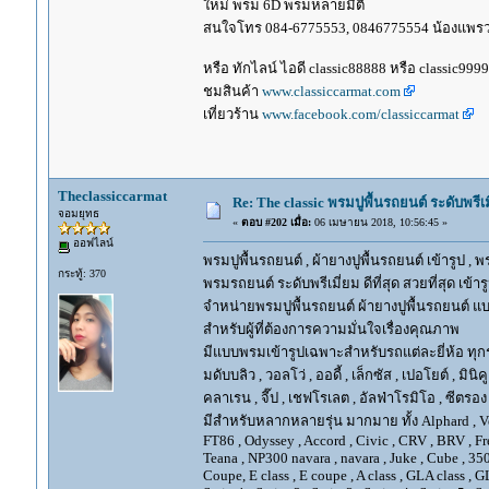
ใหม่ พรม 6D พรมหลายมิติ
สนใจโทร 084-6775553, 0846775554 น้องแพร
หรือ ทักไลน์ ไอดี classic88888 หรือ classic999
ชมสินค้า
www.classiccarmat.com
เที่ยวร้าน
www.facebook.com/classiccarmat
Theclassiccarmat
Re: The classic พรมปูพื้นรถยนต์ ระดับพรี
จอมยุทธ
«
ตอบ #202 เมื่อ:
06 เมษายน 2018, 10:56:45 »
ออฟไลน์
พรมปูพื้นรถยนต์ , ผ้ายางปูพื้นรถยนต์ เข้ารูป , 
กระทู้: 370
พรมรถยนต์ ระดับพรีเมี่ยม ดีที่สุด สวยที่สุด เข้าร
จำหน่ายพรมปูพื้นรถยนต์ ผ้ายางปูพื้นรถยนต์ แบ
สำหรับผู้ที่ต้องการความมั่นใจเรื่องคุณภาพ
มีแบบพรมเข้ารูปเฉพาะสำหรับรถแต่ละยี่ห้อ ทุกรุ่น 
มดับบลิว , วอลโว่ , ออดี้ , เล็กซัส , เปอโยต์ , มินิคู
คลาเรน , จี๊ป , เชฟโรเลต , อัลฟ่าโรมิโอ , ซีตรอง ,
มีสำหรับหลากหลายรุ่น มากมาย ทั้ง Alphard , Vellfir
FT86 , Odyssey , Accord , Civic , CRV , BRV , Free
Teana , NP300 navara , navara , Juke , Cube , 3
Coupe, E class , E coupe , A class , GLA class , G