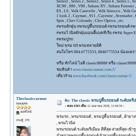
Series1 , Series 2 , Series3 , Series 4 , Series 5 , 
XC90 , S90 , V90 , Subaru XV , Subaru Forester 
ES , LS , Volk Caravelle , Volk Srirocco , Volk 
1 look 2 , Cayman , 911 , Cayenne , Aventador , 
Spin , Chev Colorado , Chev Optiva , etc.
#พรมดักฝุ่น #พรมปูพื้นรถยนต์ #พรมรถยนต์ #พร
#พรมไวนิลดักฝุ่นแอนตี้แบคทีเรีย #พรม Super EV
#พรมปูรถ
ใหม่ พรม 6D พรมหลายมิติ
สนใจโทร 084-6775553, 0846775554 น้องแพร
หรือ ทักไลน์ ไอดี classic88888 หรือ classic999
ชมสินค้า
www.classiccarmat.com
เที่ยวร้าน
www.facebook.com/classiccarmat
Theclassiccarmat
Re: The classic พรมปูพื้นรถยนต์ ระดับพรี
จอมยุทธ
«
ตอบ #203 เมื่อ:
11 เมษายน 2018, 11:04:34 »
ออฟไลน์
พรมรถ , พรมรถยนต์ , พรมปูพื้นรถยนต์ , ผ้ายางป
กระทู้: 370
, พรมไวนิล
พรมรถยนต์ ระดับพรีเมี่ยม ดีที่สุด สวยที่สุด เข้าร
จำหน่ายพรมปูพื้นรถยนต์ ผ้ายางปูพื้นรถยนต์ แบ