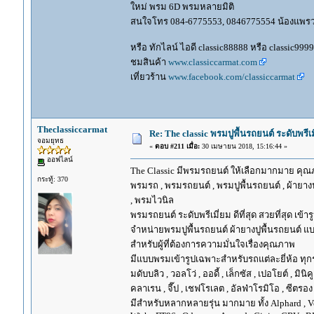
ใหม่ พรม 6D พรมหลายมิติ
สนใจโทร 084-6775553, 0846775554 น้องแพร
หรือ ทักไลน์ ไอดี classic88888 หรือ classic999
ชมสินค้า
www.classiccarmat.com
เที่ยวร้าน
www.facebook.com/classiccarmat
Theclassiccarmat
Re: The classic พรมปูพื้นรถยนต์ ระดับพรี
จอมยุทธ
«
ตอบ #211 เมื่อ:
30 เมษายน 2018, 15:16:44 »
ออฟไลน์
The Classic มีพรมรถยนต์ ให้เลือกมากมาย คุณภ
กระทู้: 370
พรมรถ , พรมรถยนต์ , พรมปูพื้นรถยนต์ , ผ้ายางป
, พรมไวนิล
พรมรถยนต์ ระดับพรีเมี่ยม ดีที่สุด สวยที่สุด เข้าร
จำหน่ายพรมปูพื้นรถยนต์ ผ้ายางปูพื้นรถยนต์ แบ
สำหรับผู้ที่ต้องการความมั่นใจเรื่องคุณภาพ
มีแบบพรมเข้ารูปเฉพาะสำหรับรถแต่ละยี่ห้อ ทุกรุ่น 
มดับบลิว , วอลโว่ , ออดี้ , เล็กซัส , เปอโยต์ , มินิคู
คลาเรน , จี๊ป , เชฟโรเลต , อัลฟ่าโรมิโอ , ซีตรอง ,
มีสำหรับหลากหลายรุ่น มากมาย ทั้ง Alphard , Vellfir