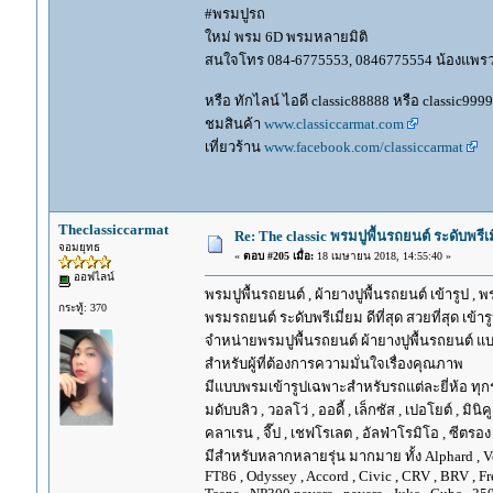
#พรมปูรถ
ใหม่ พรม 6D พรมหลายมิติ
สนใจโทร 084-6775553, 0846775554 น้องแพร
หรือ ทักไลน์ ไอดี classic88888 หรือ classic999
ชมสินค้า
www.classiccarmat.com
เที่ยวร้าน
www.facebook.com/classiccarmat
Theclassiccarmat
Re: The classic พรมปูพื้นรถยนต์ ระดับพรี
จอมยุทธ
«
ตอบ #205 เมื่อ:
18 เมษายน 2018, 14:55:40 »
ออฟไลน์
พรมปูพื้นรถยนต์ , ผ้ายางปูพื้นรถยนต์ เข้ารูป , 
กระทู้: 370
พรมรถยนต์ ระดับพรีเมี่ยม ดีที่สุด สวยที่สุด เข้าร
จำหน่ายพรมปูพื้นรถยนต์ ผ้ายางปูพื้นรถยนต์ แบ
สำหรับผู้ที่ต้องการความมั่นใจเรื่องคุณภาพ
มีแบบพรมเข้ารูปเฉพาะสำหรับรถแต่ละยี่ห้อ ทุกรุ่น 
มดับบลิว , วอลโว่ , ออดี้ , เล็กซัส , เปอโยต์ , มินิคู
คลาเรน , จี๊ป , เชฟโรเลต , อัลฟ่าโรมิโอ , ซีตรอง ,
มีสำหรับหลากหลายรุ่น มากมาย ทั้ง Alphard , Vellfir
FT86 , Odyssey , Accord , Civic , CRV , BRV , Free