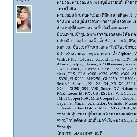
พรมรถ , พรมรถยนต์ , พรมปูพื้นรถยนต์ , ผ้ายางป
, พรมไวนิล
พรมรถยนต์ ระดับพรีเมี่ยม ดีที่สุด สวยที่สุด เข้าร
จำหน่ายพรมปูพื้นรถยนต์ ผ้ายางปูพื้นรถยนต์ แบ
สำหรับผู้ที่ต้องการความมั่นใจเรื่องคุณภาพ
มีแบบพรมเข้ารูปเฉพาะสำหรับรถแต่ละยี่ห้อ ทุกรุ่น 
มดับบลิว , วอลโว่ , ออดี้ , เล็กซัส , เปอโยต์ , มินิคู
คลาเรน , จี๊ป , เชฟโรเลต , อัลฟ่าโรมิโอ , ซีตรอง ,
มีสำหรับหลากหลายรุ่น มากมาย ทั้ง Alphard , Vellfir
Wish , FT86 , Odyssey , Accord , Civic , CRV , BRV
Almera , Sylphy , Teana , NP300 navara , navara
CX3 , C class , C Coupe, E class , E coupe , A cla
class , CLS , CLA , c200 , c220 , c250 , c300 
, S320 , SLK200 , SLK250 , GLS250 , GLE500e , GLE
Series 2 , Series 1 , X1 , X3 , X4 , X5 , X6 , 320d 
XC60 , XC90 , S90 , V90 , Subaru XV , Subaru Fo
RCZ , Lexus IS , RX , GS , ES , LS , Volk Carave
, Mini Cooper R56 , Mini Cooper F56 , Cooper , 
Cayenne , Macan , Aventador , Gallardo , Murcie
Colorado , Chev Optiva , MG3 , MG5 , MG6 , MG
#พรมดักฝุ่น #พรมปูพื้นรถยนต์ #พรมรถยนต์ #พร
#พรมไวนิลดักฝุ่นแอนตี้แบคทีเรีย #พรม Super EV
#พรมปูรถ
ใหม่ พรม 6D พรมหลายมิติ