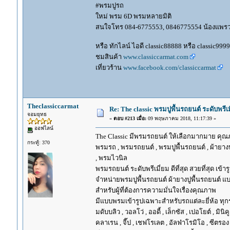
#พรมปูรถ
ใหม่ พรม 6D พรมหลายมิติ
สนใจโทร 084-6775553, 0846775554 น้องแพร
หรือ ทักไลน์ ไอดี classic88888 หรือ classic999
ชมสินค้า
www.classiccarmat.com
เที่ยวร้าน
www.facebook.com/classiccarmat
Theclassiccarmat
Re: The classic พรมปูพื้นรถยนต์ ระดับพรี
จอมยุทธ
«
ตอบ #213 เมื่อ:
09 พฤษภาคม 2018, 11:17:39 »
ออฟไลน์
The Classic มีพรมรถยนต์ ให้เลือกมากมาย คุณภ
กระทู้: 370
พรมรถ , พรมรถยนต์ , พรมปูพื้นรถยนต์ , ผ้ายางป
, พรมไวนิล
พรมรถยนต์ ระดับพรีเมี่ยม ดีที่สุด สวยที่สุด เข้าร
จำหน่ายพรมปูพื้นรถยนต์ ผ้ายางปูพื้นรถยนต์ แบ
สำหรับผู้ที่ต้องการความมั่นใจเรื่องคุณภาพ
มีแบบพรมเข้ารูปเฉพาะสำหรับรถแต่ละยี่ห้อ ทุกรุ่น 
มดับบลิว , วอลโว่ , ออดี้ , เล็กซัส , เปอโยต์ , มินิคู
คลาเรน , จี๊ป , เชฟโรเลต , อัลฟ่าโรมิโอ , ซีตรอง ,