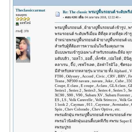
Theclassiccarmat
Re: The classic พรมปูพื้นรถยนต์ ระดับพรี
จอมยุทธ
«
ตอบ #201 เมื่อ:
04 เมษายน 2018, 12:22:40 »
ออฟไลน์
พรมปูพื้นรถยนต์ , ผ้ายางปูพื้นรถยนต์ เข้ารูป , 
กระทู้: 370
พรมรถยนต์ ระดับพรีเมี่ยม ดีที่สุด สวยที่สุด เข้าร
จำหน่ายพรมปูพื้นรถยนต์ ผ้ายางปูพื้นรถยนต์ แบ
สำหรับผู้ที่ต้องการความมั่นใจเรื่องคุณภาพ
มีแบบพรมเข้ารูปเฉพาะสำหรับรถแต่ละยี่ห้อ ทุกรุ่น 
มดับบลิว , วอลโว่ , ออดี้ , เล็กซัส , เปอโยต์ , มินิคู
คลาเรน , จี๊ป , เชฟโรเลต , อัลฟ่าโรมิโอ , ซีตรอง ,
มีสำหรับหลากหลายรุ่น มากมาย ทั้ง Alphard , Vellfir
FT86 , Odyssey , Accord , Civic , CRV , BRV , Free
Teana , NP300 navara , navara , Juke , Cube , 3
Coupe, E class , E coupe , A class , GLA class , G
Series1 , Series 2 , Series3 , Series 4 , Series 5 , 
XC90 , S90 , V90 , Subaru XV , Subaru Forester 
ES , LS , Volk Caravelle , Volk Srirocco , Volk 
1 look 2 , Cayman , 911 , Cayenne , Aventador , 
Spin , Chev Colorado , Chev Optiva , etc.
#พรมดักฝุ่น #พรมปูพื้นรถยนต์ #พรมรถยนต์ #พร
#พรมไวนิลดักฝุ่นแอนตี้แบคทีเรีย #พรม Super EV
#พรมปูรถ