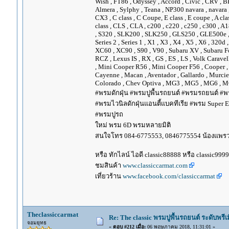
Wish , FT86 , Odyssey , Accord , Civic , CRV , BRV
Almera , Sylphy , Teana , NP300 navara , navara
CX3 , C class , C Coupe, E class , E coupe , A cla
class , CLS , CLA , c200 , c220 , c250 , c300 
, S320 , SLK200 , SLK250 , GLS250 , GLE500e , GLE
Series 2 , Series 1 , X1 , X3 , X4 , X5 , X6 , 320d 
XC60 , XC90 , S90 , V90 , Subaru XV , Subaru Fo
RCZ , Lexus IS , RX , GS , ES , LS , Volk Carave
, Mini Cooper R56 , Mini Cooper F56 , Cooper , 
Cayenne , Macan , Aventador , Gallardo , Murcie
Colorado , Chev Optiva , MG3 , MG5 , MG6 , MG
#พรมดักฝุ่น #พรมปูพื้นรถยนต์ #พรมรถยนต์ #พร
#พรมไวนิลดักฝุ่นแอนตี้แบคทีเรีย #พรม Super EV
#พรมปูรถ
ใหม่ พรม 6D พรมหลายมิติ
สนใจโทร 084-6775553, 0846775554 น้องแพร
หรือ ทักไลน์ ไอดี classic88888 หรือ classic999
ชมสินค้า
www.classiccarmat.com
เที่ยวร้าน
www.facebook.com/classiccarmat
Theclassiccarmat
Re: The classic พรมปูพื้นรถยนต์ ระดับพรี
จอมยุทธ
«
ตอบ #212 เมื่อ:
06 พฤษภาคม 2018, 11:31:01 »