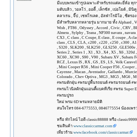
มีแบบพรมเข้ารูปเฉพาะสำหรับรถแต่ละยี่ห้อ ทุกรุ่น 
มดับบลิว , วอลโว่ , ออดี้ , เล็กซัส , เปอโยต์ , มินิคู
คลาเรน , จี๊ป , เชฟโรเลต , อัลฟ่าโรมิโอ , ซีตรอง ,
มีสำหรับหลากหลายรุ่น มากมาย ทั้ง Alphard , Vellfir
Wish , FT86 , Odyssey , Accord , Civic , CRV , BRV
Almera , Sylphy , Teana , NP300 navara , navara
CX3 , C class , C Coupe, E class , E coupe , A cla
class , CLS , CLA , c200 , c220 , c250 , c300 
, S320 , SLK200 , SLK250 , GLS250 , GLE500e , GLE
Series 2 , Series 1 , X1 , X3 , X4 , X5 , X6 , 320d 
XC60 , XC90 , S90 , V90 , Subaru XV , Subaru Fo
RCZ , Lexus IS , RX , GS , ES , LS , Volk Carave
, Mini Cooper R56 , Mini Cooper F56 , Cooper , 
Cayenne , Macan , Aventador , Gallardo , Murcie
Colorado , Chev Optiva , MG3 , MG5 , MG6 , MG
#พรมดักฝุ่น #พรมปูพื้นรถยนต์ #พรมรถยนต์ #พร
#พรมไวนิลดักฝุ่นแอนตี้แบคทีเรีย #พรม Super EV
#พรมปูรถ
ใหม่ พรม 6D พรมหลายมิติ
สนใจโทร 084-6775553, 0846775554 น้องแพร
หรือ ทักไลน์ ไอดี classic88888 หรือ classic999
ชมสินค้า
www.classiccarmat.com
เที่ยวร้าน
www.facebook.com/classiccarmat