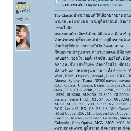
จอมยุทธ
«
ตอบ #214 เมื่อ:
11 พฤษภาคม 2018, 10:56:38 »
ออฟไลน์
The Classic มีพรมรถยนต์ ให้เลือกมากมาย คุณภ
กระทู้: 370
พรมรถ , พรมรถยนต์ , พรมปูพื้นรถยนต์ , ผ้ายางป
, พรมไวนิล
พรมรถยนต์ ระดับพรีเมี่ยม ดีที่สุด สวยที่สุด เข้าร
จำหน่ายพรมปูพื้นรถยนต์ ผ้ายางปูพื้นรถยนต์ แบ
สำหรับผู้ที่ต้องการความมั่นใจเรื่องคุณภาพ
มีแบบพรมเข้ารูปเฉพาะสำหรับรถแต่ละยี่ห้อ ทุกรุ่น 
มดับบลิว , วอลโว่ , ออดี้ , เล็กซัส , เปอโยต์ , มินิคู
คลาเรน , จี๊ป , เชฟโรเลต , อัลฟ่าโรมิโอ , ซีตรอง ,
มีสำหรับหลากหลายรุ่น มากมาย ทั้ง Alphard , Vellfir
Wish , FT86 , Odyssey , Accord , Civic , CRV , BRV
Almera , Sylphy , Teana , NP300 navara , navara
CX3 , C class , C Coupe, E class , E coupe , A cla
class , CLS , CLA , c200 , c220 , c250 , c300 
, S320 , SLK200 , SLK250 , GLS250 , GLE500e , GLE
Series 2 , Series 1 , X1 , X3 , X4 , X5 , X6 , 320d 
XC60 , XC90 , S90 , V90 , Subaru XV , Subaru Fo
RCZ , Lexus IS , RX , GS , ES , LS , Volk Carave
, Mini Cooper R56 , Mini Cooper F56 , Cooper , 
Cayenne , Macan , Aventador , Gallardo , Murcie
Colorado , Chev Optiva , MG3 , MG5 , MG6 , MG
#พรมดักฝุ่น #พรมปูพื้นรถยนต์ #พรมรถยนต์ #พร