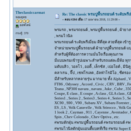
Theclassiccarmat
Re: The classic พรมปูพื้นรถยนต์ ระดับพรี
จอมยุทธ
«
ตอบ #204 เมื่อ:
17 เมษายน 2018, 11:29:08 »
ออฟไลน์
พรมรถ , พรมรถยนต์ , พรมปูพื้นรถยนต์ , ผ้ายางป
กระทู้: 370
, พรมไวนิล
พรมรถยนต์ ระดับพรีเมี่ยม ดีที่สุด สวยที่สุด เข้าร
จำหน่ายพรมปูพื้นรถยนต์ ผ้ายางปูพื้นรถยนต์ แบ
สำหรับผู้ที่ต้องการความมั่นใจเรื่องคุณภาพ
มีแบบพรมเข้ารูปเฉพาะสำหรับรถแต่ละยี่ห้อ ทุกรุ่น 
มดับบลิว , วอลโว่ , ออดี้ , เล็กซัส , เปอโยต์ , มินิคู
คลาเรน , จี๊ป , เชฟโรเลต , อัลฟ่าโรมิโอ , ซีตรอง ,
มีสำหรับหลากหลายรุ่น มากมาย ทั้ง Alphard , Vellfir
FT86 , Odyssey , Accord , Civic , CRV , BRV , Free
Teana , NP300 navara , navara , Juke , Cube , 3
Coupe, E class , E coupe , A class , GLA class , G
Series1 , Series 2 , Series3 , Series 4 , Series 5 , 
XC90 , S90 , V90 , Subaru XV , Subaru Forester 
ES , LS , Volk Caravelle , Volk Srirocco , Volk 
1 look 2 , Cayman , 911 , Cayenne , Aventador , 
Spin , Chev Colorado , Chev Optiva , etc.
#พรมดักฝุ่น #พรมปูพื้นรถยนต์ #พรมรถยนต์ #พร
#พรมไวนิลดักฝุ่นแอนตี้แบคทีเรีย #พรม Super EV