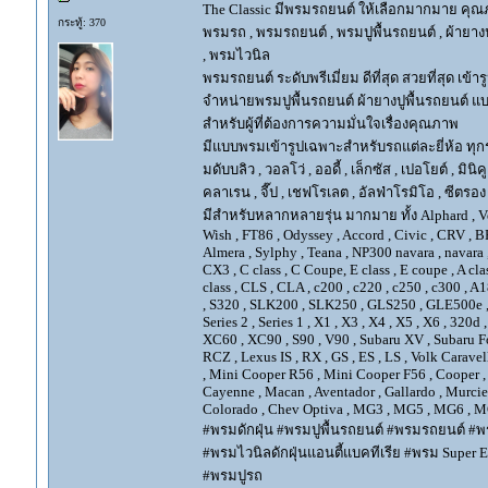
The Classic มีพรมรถยนต์ ให้เลือกมากมาย คุณภ
กระทู้: 370
พรมรถ , พรมรถยนต์ , พรมปูพื้นรถยนต์ , ผ้ายางป
, พรมไวนิล
พรมรถยนต์ ระดับพรีเมี่ยม ดีที่สุด สวยที่สุด เข้าร
จำหน่ายพรมปูพื้นรถยนต์ ผ้ายางปูพื้นรถยนต์ แบ
สำหรับผู้ที่ต้องการความมั่นใจเรื่องคุณภาพ
มีแบบพรมเข้ารูปเฉพาะสำหรับรถแต่ละยี่ห้อ ทุกรุ่น 
มดับบลิว , วอลโว่ , ออดี้ , เล็กซัส , เปอโยต์ , มินิคู
คลาเรน , จี๊ป , เชฟโรเลต , อัลฟ่าโรมิโอ , ซีตรอง ,
มีสำหรับหลากหลายรุ่น มากมาย ทั้ง Alphard , Vellfir
Wish , FT86 , Odyssey , Accord , Civic , CRV , BRV
Almera , Sylphy , Teana , NP300 navara , navara
CX3 , C class , C Coupe, E class , E coupe , A cla
class , CLS , CLA , c200 , c220 , c250 , c300 
, S320 , SLK200 , SLK250 , GLS250 , GLE500e , GLE
Series 2 , Series 1 , X1 , X3 , X4 , X5 , X6 , 320d 
XC60 , XC90 , S90 , V90 , Subaru XV , Subaru Fo
RCZ , Lexus IS , RX , GS , ES , LS , Volk Carave
, Mini Cooper R56 , Mini Cooper F56 , Cooper , 
Cayenne , Macan , Aventador , Gallardo , Murcie
Colorado , Chev Optiva , MG3 , MG5 , MG6 , MG
#พรมดักฝุ่น #พรมปูพื้นรถยนต์ #พรมรถยนต์ #พร
#พรมไวนิลดักฝุ่นแอนตี้แบคทีเรีย #พรม Super EV
#พรมปูรถ