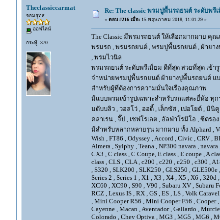
Theclassiccarmat
Re: The classic พรมปูพื้นรถยนต์ ระดับพรี
จอมยุทธ
«
ตอบ #216 เมื่อ:
15 พฤษภาคม 2018, 11:01:29 »
ออฟไลน์
The Classic มีพรมรถยนต์ ให้เลือกมากมาย คุณภ
กระทู้: 370
พรมรถ , พรมรถยนต์ , พรมปูพื้นรถยนต์ , ผ้ายางป
, พรมไวนิล
พรมรถยนต์ ระดับพรีเมี่ยม ดีที่สุด สวยที่สุด เข้าร
จำหน่ายพรมปูพื้นรถยนต์ ผ้ายางปูพื้นรถยนต์ แบ
สำหรับผู้ที่ต้องการความมั่นใจเรื่องคุณภาพ
มีแบบพรมเข้ารูปเฉพาะสำหรับรถแต่ละยี่ห้อ ทุกรุ่น 
มดับบลิว , วอลโว่ , ออดี้ , เล็กซัส , เปอโยต์ , มินิคู
คลาเรน , จี๊ป , เชฟโรเลต , อัลฟ่าโรมิโอ , ซีตรอง ,
มีสำหรับหลากหลายรุ่น มากมาย ทั้ง Alphard , Vellfir
Wish , FT86 , Odyssey , Accord , Civic , CRV , BRV
Almera , Sylphy , Teana , NP300 navara , navara
CX3 , C class , C Coupe, E class , E coupe , A cla
class , CLS , CLA , c200 , c220 , c250 , c300 
, S320 , SLK200 , SLK250 , GLS250 , GLE500e , GLE
Series 2 , Series 1 , X1 , X3 , X4 , X5 , X6 , 320d 
XC60 , XC90 , S90 , V90 , Subaru XV , Subaru Fo
RCZ , Lexus IS , RX , GS , ES , LS , Volk Carave
, Mini Cooper R56 , Mini Cooper F56 , Cooper , 
Cayenne , Macan , Aventador , Gallardo , Murcie
Colorado , Chev Optiva , MG3 , MG5 , MG6 , MG