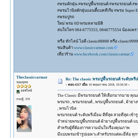
#พรมดักฝุ่น #พรมปูพื้นรถยนต์ #พรมรถยนต์ #พร
#พรมไวนิลดักฝุ่นแอนตี้แบคทีเรีย #พรม Super EV
#พรมปูรถ
ใหม่ พรม 6D พรมหลายมิติ
สนใจโทร 084-6775553, 0846775554 น้องแพร
หรือ ทักไลน์ ไอดี classic88888 หรือ classic999
ชมสินค้า
www.classiccarmat.com
เที่ยวร้าน
www.facebook.com/classiccarmat
Theclassiccarmat
Re: The classic พรมปูพื้นรถยนต์ ระดับพรี
จอมยุทธ
«
ตอบ #217 เมื่อ:
16 พฤษภาคม 2018, 10:56:50 »
ออฟไลน์
The Classic มีพรมรถยนต์ ให้เลือกมากมาย คุณภ
กระทู้: 370
พรมรถ , พรมรถยนต์ , พรมปูพื้นรถยนต์ , ผ้ายางป
, พรมไวนิล
พรมรถยนต์ ระดับพรีเมี่ยม ดีที่สุด สวยที่สุด เข้าร
จำหน่ายพรมปูพื้นรถยนต์ ผ้ายางปูพื้นรถยนต์ แบ
สำหรับผู้ที่ต้องการความมั่นใจเรื่องคุณภาพ
มีแบบพรมเข้ารูปเฉพาะสำหรับรถแต่ละยี่ห้อ ทุกรุ่น 