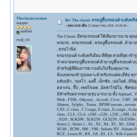
Theclassiccarmat
Re: The classic พรมปูพื้นรถยนต์ ระดับพรี
จอมยุทธ
«
ตอบ #220 เมื่อ:
22 พฤษภาคม 2018, 10:58:46 »
ออฟไลน์
The Classic มีพรมรถยนต์ ให้เลือกมากมาย คุณภ
กระทู้: 370
พรมรถ , พรมรถยนต์ , พรมปูพื้นรถยนต์ , ผ้ายางป
, พรมไวนิล
พรมรถยนต์ ระดับพรีเมี่ยม ดีที่สุด สวยที่สุด เข้าร
จำหน่ายพรมปูพื้นรถยนต์ ผ้ายางปูพื้นรถยนต์ แบ
สำหรับผู้ที่ต้องการความมั่นใจเรื่องคุณภาพ
มีแบบพรมเข้ารูปเฉพาะสำหรับรถแต่ละยี่ห้อ ทุกรุ่น 
มดับบลิว , วอลโว่ , ออดี้ , เล็กซัส , เปอโยต์ , มินิคู
คลาเรน , จี๊ป , เชฟโรเลต , อัลฟ่าโรมิโอ , ซีตรอง ,
มีสำหรับหลากหลายรุ่น มากมาย ทั้ง Alphard , Vellfir
Wish , FT86 , Odyssey , Accord , Civic , CRV , BRV
Almera , Sylphy , Teana , NP300 navara , navara
CX3 , C class , C Coupe, E class , E coupe , A cla
class , CLS , CLA , c200 , c220 , c250 , c300 
, S320 , SLK200 , SLK250 , GLS250 , GLE500e , GLE
Series 2 , Series 1 , X1 , X3 , X4 , X5 , X6 , 320d 
XC60 , XC90 , S90 , V90 , Subaru XV , Subaru Fo
RCZ , Lexus IS , RX , GS , ES , LS , Volk Carave