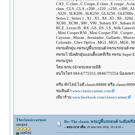
CX3 , C class , C Coupe, E class , E coupe , A cla
class , CLS , CLA , c200 , c220 , c250 , c300 
, S320 , SLK200 , SLK250 , GLS250 , GLE500e , GLE
Series 2 , Series 1 , X1 , X3 , X4 , X5 , X6 , 320d 
XC60 , XC90 , S90 , V90 , Subaru XV , Subaru Fo
RCZ , Lexus IS , RX , GS , ES , LS , Volk Carave
, Mini Cooper R56 , Mini Cooper F56 , Cooper , 
Cayenne , Macan , Aventador , Gallardo , Murcie
Colorado , Chev Optiva , MG3 , MG5 , MG6 , MG
#พรมดักฝุ่น #พรมปูพื้นรถยนต์ #พรมรถยนต์ #พร
#พรมไวนิลดักฝุ่นแอนตี้แบคทีเรีย #พรม Super EV
#พรมปูรถ
ใหม่ พรม 6D พรมหลายมิติ
สนใจโทร 084-6775553, 0846775554 น้องแพร
หรือ ทักไลน์ ไอดี classic88888 หรือ classic999
ชมสินค้า
www.classiccarmat.com
เที่ยวร้าน
www.facebook.com/classiccarmat
Theclassiccarmat
Re: The classic พรมปูพื้นรถยนต์ ระดับพรี
จอมยุทธ
«
ตอบ #210 เมื่อ:
28 เมษายน 2018, 10:14:05 »
ออฟไลน์