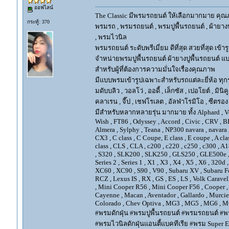
ออฟไลน์
The Classic มีพรมรถยนต์ ให้เลือกมากมาย คุณภ
กระทู้: 370
พรมรถ , พรมรถยนต์ , พรมปูพื้นรถยนต์ , ผ้ายางป
, พรมไวนิล
พรมรถยนต์ ระดับพรีเมี่ยม ดีที่สุด สวยที่สุด เข้าร
จำหน่ายพรมปูพื้นรถยนต์ ผ้ายางปูพื้นรถยนต์ แบ
สำหรับผู้ที่ต้องการความมั่นใจเรื่องคุณภาพ
มีแบบพรมเข้ารูปเฉพาะสำหรับรถแต่ละยี่ห้อ ทุกรุ่น 
มดับบลิว , วอลโว่ , ออดี้ , เล็กซัส , เปอโยต์ , มินิคู
คลาเรน , จี๊ป , เชฟโรเลต , อัลฟ่าโรมิโอ , ซีตรอง ,
มีสำหรับหลากหลายรุ่น มากมาย ทั้ง Alphard , Vellfir
Wish , FT86 , Odyssey , Accord , Civic , CRV , BRV
Almera , Sylphy , Teana , NP300 navara , navara
CX3 , C class , C Coupe, E class , E coupe , A cla
class , CLS , CLA , c200 , c220 , c250 , c300 
, S320 , SLK200 , SLK250 , GLS250 , GLE500e , GLE
Series 2 , Series 1 , X1 , X3 , X4 , X5 , X6 , 320d 
XC60 , XC90 , S90 , V90 , Subaru XV , Subaru Fo
RCZ , Lexus IS , RX , GS , ES , LS , Volk Carave
, Mini Cooper R56 , Mini Cooper F56 , Cooper , 
Cayenne , Macan , Aventador , Gallardo , Murcie
Colorado , Chev Optiva , MG3 , MG5 , MG6 , MG
#พรมดักฝุ่น #พรมปูพื้นรถยนต์ #พรมรถยนต์ #พร
#พรมไวนิลดักฝุ่นแอนตี้แบคทีเรีย #พรม Super EV