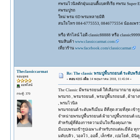
#พรมไวนิลดักฝุ่นแอนตี้แบคทีเรีย #พรม Super EV
#พรมปูรถ
ใหม่ พรม 6D พรมหลายมิติ
สนใจโทร 084-6775553, 0846775554 น้องแพร
หรือ ทักไลน์ ไอดี classic88888 หรือ classic999
ชมสินค้า
www.classiccarmat.com
เที่ยวร้าน
www.facebook.com/classiccarmat
Theclassiccarmat
Re: The classic พรมปูพื้นรถยนต์ ระดับพรี
จอมยุทธ
«
ตอบ #215 เมื่อ:
14 พฤษภาคม 2018, 11:45:04 »
ออฟไลน์
The Classic มีพรมรถยนต์ ให้เลือกมากมาย คุณภ
กระทู้: 370
พรมรถ , พรมรถยนต์ , พรมปูพื้นรถยนต์ , ผ้ายางป
, พรมไวนิล
พรมรถยนต์ ระดับพรีเมี่ยม ดีที่สุด สวยที่สุด เข้าร
จำหน่ายพรมปูพื้นรถยนต์ ผ้ายางปูพื้นรถยนต์ แบ
สำหรับผู้ที่ต้องการความมั่นใจเรื่องคุณภาพ
มีแบบพรมเข้ารูปเฉพาะสำหรับรถแต่ละยี่ห้อ ทุกรุ่น 
มดับบลิว , วอลโว่ , ออดี้ , เล็กซัส , เปอโยต์ , มินิคู