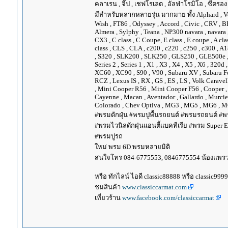
คลาเรน , จี๊ป , เชฟโรเลต , อัลฟ่าโรมิโอ , ซีตรอง ,
มีสำหรับหลากหลายรุ่น มากมาย ทั้ง Alphard , Vellfir
Wish , FT86 , Odyssey , Accord , Civic , CRV , BRV
Almera , Sylphy , Teana , NP300 navara , navara
CX3 , C class , C Coupe, E class , E coupe , A cla
class , CLS , CLA , c200 , c220 , c250 , c300 
, S320 , SLK200 , SLK250 , GLS250 , GLE500e , GLE
Series 2 , Series 1 , X1 , X3 , X4 , X5 , X6 , 320d 
XC60 , XC90 , S90 , V90 , Subaru XV , Subaru Fo
RCZ , Lexus IS , RX , GS , ES , LS , Volk Carave
, Mini Cooper R56 , Mini Cooper F56 , Cooper , 
Cayenne , Macan , Aventador , Gallardo , Murcie
Colorado , Chev Optiva , MG3 , MG5 , MG6 , MG
#พรมดักฝุ่น #พรมปูพื้นรถยนต์ #พรมรถยนต์ #พร
#พรมไวนิลดักฝุ่นแอนตี้แบคทีเรีย #พรม Super EV
#พรมปูรถ
ใหม่ พรม 6D พรมหลายมิติ
สนใจโทร 084-6775553, 0846775554 น้องแพร
หรือ ทักไลน์ ไอดี classic88888 หรือ classic999
ชมสินค้า
www.classiccarmat.com
เที่ยวร้าน
www.facebook.com/classiccarmat