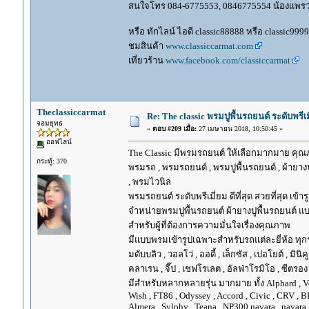
สนใจโทร 084-6775553, 0846775554 น้องแพร
หรือ ทักไลน์ ไอดี classic88888 หรือ classic999
ชมสินค้า
www.classiccarmat.com
เที่ยวร้าน
www.facebook.com/classiccarmat
Theclassiccarmat
Re: The classic พรมปูพื้นรถยนต์ ระดับพรี
จอมยุทธ
«
ตอบ #209 เมื่อ:
27 เมษายน 2018, 10:50:45 »
ออฟไลน์
The Classic มีพรมรถยนต์ ให้เลือกมากมาย คุณภ
กระทู้: 370
พรมรถ , พรมรถยนต์ , พรมปูพื้นรถยนต์ , ผ้ายางป
, พรมไวนิล
พรมรถยนต์ ระดับพรีเมี่ยม ดีที่สุด สวยที่สุด เข้าร
จำหน่ายพรมปูพื้นรถยนต์ ผ้ายางปูพื้นรถยนต์ แบ
สำหรับผู้ที่ต้องการความมั่นใจเรื่องคุณภาพ
มีแบบพรมเข้ารูปเฉพาะสำหรับรถแต่ละยี่ห้อ ทุกรุ่น 
มดับบลิว , วอลโว่ , ออดี้ , เล็กซัส , เปอโยต์ , มินิคู
คลาเรน , จี๊ป , เชฟโรเลต , อัลฟ่าโรมิโอ , ซีตรอง ,
มีสำหรับหลากหลายรุ่น มากมาย ทั้ง Alphard , Vellfir
Wish , FT86 , Odyssey , Accord , Civic , CRV , BRV
Almera , Sylphy , Teana , NP300 navara , navara