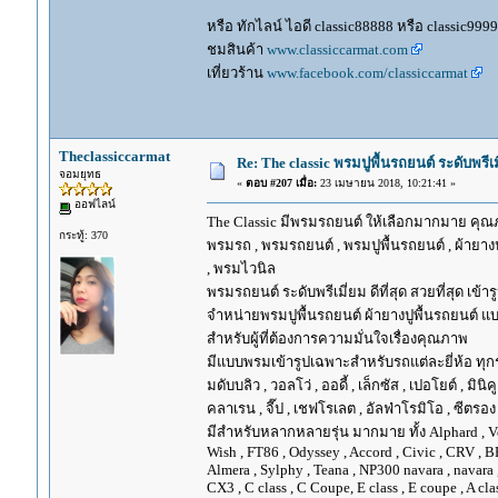
หรือ ทักไลน์ ไอดี classic88888 หรือ classic999
ชมสินค้า
www.classiccarmat.com
เที่ยวร้าน
www.facebook.com/classiccarmat
Theclassiccarmat
Re: The classic พรมปูพื้นรถยนต์ ระดับพรี
จอมยุทธ
«
ตอบ #207 เมื่อ:
23 เมษายน 2018, 10:21:41 »
ออฟไลน์
The Classic มีพรมรถยนต์ ให้เลือกมากมาย คุณภ
กระทู้: 370
พรมรถ , พรมรถยนต์ , พรมปูพื้นรถยนต์ , ผ้ายางป
, พรมไวนิล
พรมรถยนต์ ระดับพรีเมี่ยม ดีที่สุด สวยที่สุด เข้าร
จำหน่ายพรมปูพื้นรถยนต์ ผ้ายางปูพื้นรถยนต์ แบ
สำหรับผู้ที่ต้องการความมั่นใจเรื่องคุณภาพ
มีแบบพรมเข้ารูปเฉพาะสำหรับรถแต่ละยี่ห้อ ทุกรุ่น 
มดับบลิว , วอลโว่ , ออดี้ , เล็กซัส , เปอโยต์ , มินิคู
คลาเรน , จี๊ป , เชฟโรเลต , อัลฟ่าโรมิโอ , ซีตรอง ,
มีสำหรับหลากหลายรุ่น มากมาย ทั้ง Alphard , Vellfir
Wish , FT86 , Odyssey , Accord , Civic , CRV , BRV
Almera , Sylphy , Teana , NP300 navara , navara
CX3 , C class , C Coupe, E class , E coupe , A cla