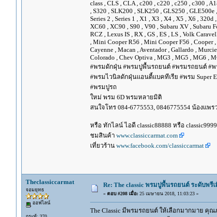
class , CLS , CLA , c200 , c220 , c250 , c300 
, S320 , SLK200 , SLK250 , GLS250 , GLE500e , GLE
Series 2 , Series 1 , X1 , X3 , X4 , X5 , X6 , 320d 
XC60 , XC90 , S90 , V90 , Subaru XV , Subaru Fo
RCZ , Lexus IS , RX , GS , ES , LS , Volk Carave
, Mini Cooper R56 , Mini Cooper F56 , Cooper , 
Cayenne , Macan , Aventador , Gallardo , Murcie
Colorado , Chev Optiva , MG3 , MG5 , MG6 , MG
#พรมดักฝุ่น #พรมปูพื้นรถยนต์ #พรมรถยนต์ #พร
#พรมไวนิลดักฝุ่นแอนตี้แบคทีเรีย #พรม Super EV
#พรมปูรถ
ใหม่ พรม 6D พรมหลายมิติ
สนใจโทร 084-6775553, 0846775554 น้องแพร
หรือ ทักไลน์ ไอดี classic88888 หรือ classic999
ชมสินค้า
www.classiccarmat.com
เที่ยวร้าน
www.facebook.com/classiccarmat
Theclassiccarmat
Re: The classic พรมปูพื้นรถยนต์ ระดับพรี
จอมยุทธ
«
ตอบ #208 เมื่อ:
25 เมษายน 2018, 11:03:23 »
ออฟไลน์
The Classic มีพรมรถยนต์ ให้เลือกมากมาย คุณภ
กระทู้: 370