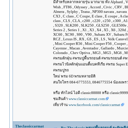
มีสำหรับหลากหลายรุ่น มากมาย ทั้ง Alphard , Vellfir
Wish , FT86 , Odyssey , Accord , Civic , CRV , BRV
Almera , Sylphy , Teana , NP300 navara , navara
CX3 , C class , C Coupe, E class , E coupe , A cla
class , CLS , CLA , c200 , c220 , c250 , c300 
, S320 , SLK200 , SLK250 , GLS250 , GLE500e , GLE
Series 2 , Series 1 , X1 , X3 , X4 , X5 , X6 , 320d 
XC60 , XC90 , S90 , V90 , Subaru XV , Subaru Fo
RCZ , Lexus IS , RX , GS , ES , LS , Volk Carave
, Mini Cooper R56 , Mini Cooper F56 , Cooper , 
Cayenne , Macan , Aventador , Gallardo , Murcie
Colorado , Chev Optiva , MG3 , MG5 , MG6 , MG
#พรมดักฝุ่น #พรมปูพื้นรถยนต์ #พรมรถยนต์ #พร
#พรมไวนิลดักฝุ่นแอนตี้แบคทีเรีย #พรม Super EV
#พรมปูรถ
ใหม่ พรม 6D พรมหลายมิติ
สนใจโทร 084-6775553, 0846775554 น้องแพร
หรือ ทักไลน์ ไอดี classic88888 หรือ classic999
ชมสินค้า
www.classiccarmat.com
เที่ยวร้าน
www.facebook.com/classiccarmat
Theclassiccarmat
Re: The classic พรมปูพื้นรถยนต์ ระดับพรี