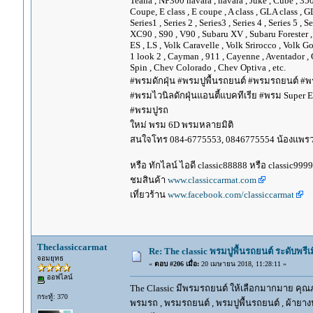
Teana , NP300 navara , navara , Juke , Cube , 3
Coupe, E class , E coupe , A class , GLA class , G
Series1 , Series 2 , Series3 , Series 4 , Series 5 , 
XC90 , S90 , V90 , Subaru XV , Subaru Forester 
ES , LS , Volk Caravelle , Volk Srirocco , Volk 
1 look 2 , Cayman , 911 , Cayenne , Aventador , 
Spin , Chev Colorado , Chev Optiva , etc.
#พรมดักฝุ่น #พรมปูพื้นรถยนต์ #พรมรถยนต์ #พร
#พรมไวนิลดักฝุ่นแอนตี้แบคทีเรีย #พรม Super EV
#พรมปูรถ
ใหม่ พรม 6D พรมหลายมิติ
สนใจโทร 084-6775553, 0846775554 น้องแพร
หรือ ทักไลน์ ไอดี classic88888 หรือ classic999
ชมสินค้า
www.classiccarmat.com
เที่ยวร้าน
www.facebook.com/classiccarmat
Theclassiccarmat
Re: The classic พรมปูพื้นรถยนต์ ระดับพรี
จอมยุทธ
«
ตอบ #206 เมื่อ:
20 เมษายน 2018, 11:28:11 »
ออฟไลน์
The Classic มีพรมรถยนต์ ให้เลือกมากมาย คุณภ
กระทู้: 370
พรมรถ , พรมรถยนต์ , พรมปูพื้นรถยนต์ , ผ้ายางป