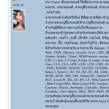
The Classic มีพรมรถยนต์ ให้เลือกมากมาย คุณภ
กระทู้: 370
พรมรถ , พรมรถยนต์ , พรมปูพื้นรถยนต์ , ผ้ายางป
, พรมไวนิล
พรมรถยนต์ ระดับพรีเมี่ยม ดีที่สุด สวยที่สุด เข้าร
จำหน่ายพรมปูพื้นรถยนต์ ผ้ายางปูพื้นรถยนต์ แบ
สำหรับผู้ที่ต้องการความมั่นใจเรื่องคุณภาพ
มีแบบพรมเข้ารูปเฉพาะสำหรับรถแต่ละยี่ห้อ ทุกรุ่น 
มดับบลิว , วอลโว่ , ออดี้ , เล็กซัส , เปอโยต์ , มินิคู
คลาเรน , จี๊ป , เชฟโรเลต , อัลฟ่าโรมิโอ , ซีตรอง ,
มีสำหรับหลากหลายรุ่น มากมาย ทั้ง Alphard , Vellfir
Wish , FT86 , Odyssey , Accord , Civic , CRV , BRV
Almera , Sylphy , Teana , NP300 navara , navara
CX3 , C class , C Coupe, E class , E coupe , A cla
class , CLS , CLA , c200 , c220 , c250 , c300 
, S320 , SLK200 , SLK250 , GLS250 , GLE500e , GLE
Series 2 , Series 1 , X1 , X3 , X4 , X5 , X6 , 320d 
XC60 , XC90 , S90 , V90 , Subaru XV , Subaru Fo
RCZ , Lexus IS , RX , GS , ES , LS , Volk Carave
, Mini Cooper R56 , Mini Cooper F56 , Cooper , 
Cayenne , Macan , Aventador , Gallardo , Murcie
Colorado , Chev Optiva , MG3 , MG5 , MG6 , MG
#พรมดักฝุ่น #พรมปูพื้นรถยนต์ #พรมรถยนต์ #พร
#พรมไวนิลดักฝุ่นแอนตี้แบคทีเรีย #พรม Super EV
#พรมปูรถ