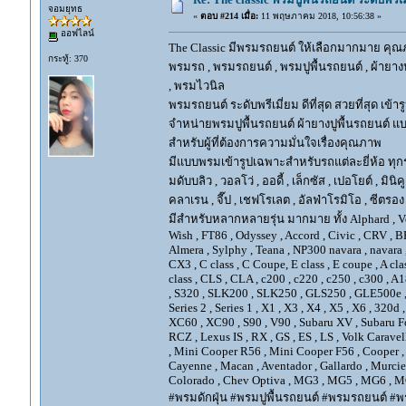
จอมยุทธ
«
ตอบ #214 เมื่อ:
11 พฤษภาคม 2018, 10:56:38 »
ออฟไลน์
The Classic มีพรมรถยนต์ ให้เลือกมากมาย คุณภ
กระทู้: 370
พรมรถ , พรมรถยนต์ , พรมปูพื้นรถยนต์ , ผ้ายางป
, พรมไวนิล
พรมรถยนต์ ระดับพรีเมี่ยม ดีที่สุด สวยที่สุด เข้าร
จำหน่ายพรมปูพื้นรถยนต์ ผ้ายางปูพื้นรถยนต์ แบ
สำหรับผู้ที่ต้องการความมั่นใจเรื่องคุณภาพ
มีแบบพรมเข้ารูปเฉพาะสำหรับรถแต่ละยี่ห้อ ทุกรุ่น 
มดับบลิว , วอลโว่ , ออดี้ , เล็กซัส , เปอโยต์ , มินิคู
คลาเรน , จี๊ป , เชฟโรเลต , อัลฟ่าโรมิโอ , ซีตรอง ,
มีสำหรับหลากหลายรุ่น มากมาย ทั้ง Alphard , Vellfir
Wish , FT86 , Odyssey , Accord , Civic , CRV , BRV
Almera , Sylphy , Teana , NP300 navara , navara
CX3 , C class , C Coupe, E class , E coupe , A cla
class , CLS , CLA , c200 , c220 , c250 , c300 
, S320 , SLK200 , SLK250 , GLS250 , GLE500e , GLE
Series 2 , Series 1 , X1 , X3 , X4 , X5 , X6 , 320d 
XC60 , XC90 , S90 , V90 , Subaru XV , Subaru Fo
RCZ , Lexus IS , RX , GS , ES , LS , Volk Carave
, Mini Cooper R56 , Mini Cooper F56 , Cooper , 
Cayenne , Macan , Aventador , Gallardo , Murcie
Colorado , Chev Optiva , MG3 , MG5 , MG6 , MG
#พรมดักฝุ่น #พรมปูพื้นรถยนต์ #พรมรถยนต์ #พร