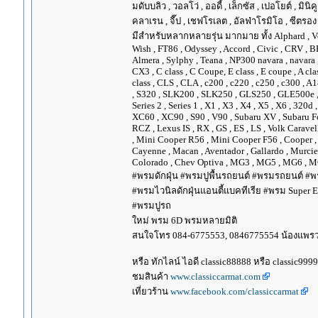
มดับบลิว , วอลโว่ , ออดี้ , เล็กซัส , เปอโยต์ , มินิคู
คลาเรน , จี๊ป , เชฟโรเลต , อัลฟ่าโรมิโอ , ซีตรอง ,
มีสำหรับหลากหลายรุ่น มากมาย ทั้ง Alphard , Vellfir
Wish , FT86 , Odyssey , Accord , Civic , CRV , BRV
Almera , Sylphy , Teana , NP300 navara , navara
CX3 , C class , C Coupe, E class , E coupe , A cla
class , CLS , CLA , c200 , c220 , c250 , c300 
, S320 , SLK200 , SLK250 , GLS250 , GLE500e , GLE
Series 2 , Series 1 , X1 , X3 , X4 , X5 , X6 , 320d 
XC60 , XC90 , S90 , V90 , Subaru XV , Subaru Fo
RCZ , Lexus IS , RX , GS , ES , LS , Volk Carave
, Mini Cooper R56 , Mini Cooper F56 , Cooper , 
Cayenne , Macan , Aventador , Gallardo , Murcie
Colorado , Chev Optiva , MG3 , MG5 , MG6 , MG
#พรมดักฝุ่น #พรมปูพื้นรถยนต์ #พรมรถยนต์ #พร
#พรมไวนิลดักฝุ่นแอนตี้แบคทีเรีย #พรม Super EV
#พรมปูรถ
ใหม่ พรม 6D พรมหลายมิติ
สนใจโทร 084-6775553, 0846775554 น้องแพร
หรือ ทักไลน์ ไอดี classic88888 หรือ classic999
ชมสินค้า
www.classiccarmat.com
เที่ยวร้าน
www.facebook.com/classiccarmat