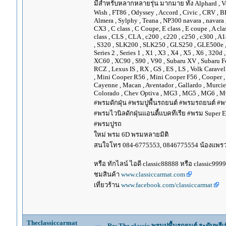
มีสำหรับหลากหลายรุ่น มากมาย ทั้ง Alphard , Vellfir
Wish , FT86 , Odyssey , Accord , Civic , CRV , BRV
Almera , Sylphy , Teana , NP300 navara , navara
CX3 , C class , C Coupe, E class , E coupe , A cla
class , CLS , CLA , c200 , c220 , c250 , c300 
, S320 , SLK200 , SLK250 , GLS250 , GLE500e , GLE
Series 2 , Series 1 , X1 , X3 , X4 , X5 , X6 , 320d 
XC60 , XC90 , S90 , V90 , Subaru XV , Subaru Fo
RCZ , Lexus IS , RX , GS , ES , LS , Volk Carave
, Mini Cooper R56 , Mini Cooper F56 , Cooper , 
Cayenne , Macan , Aventador , Gallardo , Murcie
Colorado , Chev Optiva , MG3 , MG5 , MG6 , MG
#พรมดักฝุ่น #พรมปูพื้นรถยนต์ #พรมรถยนต์ #พร
#พรมไวนิลดักฝุ่นแอนตี้แบคทีเรีย #พรม Super EV
#พรมปูรถ
ใหม่ พรม 6D พรมหลายมิติ
สนใจโทร 084-6775553, 0846775554 น้องแพร
หรือ ทักไลน์ ไอดี classic88888 หรือ classic999
ชมสินค้า
www.classiccarmat.com
เที่ยวร้าน
www.facebook.com/classiccarmat
Theclassiccarmat
Re: The classic พรมปูพื้นรถยนต์ ระดับพรี