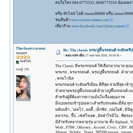
สนใจโทร 084-6775553, 0846775554 น้องแพร
หรือ ทักไลน์ ไอดี classic88888 หรือ classic999
ชมสินค้า
www.classiccarmat.com
เที่ยวร้าน
www.facebook.com/classiccarmat
Theclassiccarmat
Re: The classic พรมปูพื้นรถยนต์ ระดับพรี
จอมยุทธ
«
ตอบ #209 เมื่อ:
27 เมษายน 2018, 10:50:45 »
ออฟไลน์
The Classic มีพรมรถยนต์ ให้เลือกมากมาย คุณภ
กระทู้: 370
พรมรถ , พรมรถยนต์ , พรมปูพื้นรถยนต์ , ผ้ายางป
, พรมไวนิล
พรมรถยนต์ ระดับพรีเมี่ยม ดีที่สุด สวยที่สุด เข้าร
จำหน่ายพรมปูพื้นรถยนต์ ผ้ายางปูพื้นรถยนต์ แบ
สำหรับผู้ที่ต้องการความมั่นใจเรื่องคุณภาพ
มีแบบพรมเข้ารูปเฉพาะสำหรับรถแต่ละยี่ห้อ ทุกรุ่น 
มดับบลิว , วอลโว่ , ออดี้ , เล็กซัส , เปอโยต์ , มินิคู
คลาเรน , จี๊ป , เชฟโรเลต , อัลฟ่าโรมิโอ , ซีตรอง ,
มีสำหรับหลากหลายรุ่น มากมาย ทั้ง Alphard , Vellfir
Wish , FT86 , Odyssey , Accord , Civic , CRV , BRV
Almera , Sylphy , Teana , NP300 navara , navara