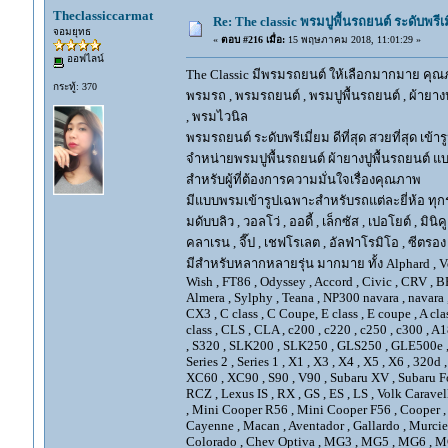
Theclassiccarmat
Re: The classic พรมปูพื้นรถยนต์ ระดับพรี
จอมยุทธ
«
ตอบ #216 เมื่อ:
15 พฤษภาคม 2018, 11:01:29 »
ออฟไลน์
The Classic มีพรมรถยนต์ ให้เลือกมากมาย คุณภ
กระทู้: 370
พรมรถ , พรมรถยนต์ , พรมปูพื้นรถยนต์ , ผ้ายางป
, พรมไวนิล
พรมรถยนต์ ระดับพรีเมี่ยม ดีที่สุด สวยที่สุด เข้าร
จำหน่ายพรมปูพื้นรถยนต์ ผ้ายางปูพื้นรถยนต์ แบ
สำหรับผู้ที่ต้องการความมั่นใจเรื่องคุณภาพ
มีแบบพรมเข้ารูปเฉพาะสำหรับรถแต่ละยี่ห้อ ทุกรุ่น 
มดับบลิว , วอลโว่ , ออดี้ , เล็กซัส , เปอโยต์ , มินิคู
คลาเรน , จี๊ป , เชฟโรเลต , อัลฟ่าโรมิโอ , ซีตรอง ,
มีสำหรับหลากหลายรุ่น มากมาย ทั้ง Alphard , Vellfir
Wish , FT86 , Odyssey , Accord , Civic , CRV , BRV
Almera , Sylphy , Teana , NP300 navara , navara
CX3 , C class , C Coupe, E class , E coupe , A cla
class , CLS , CLA , c200 , c220 , c250 , c300 
, S320 , SLK200 , SLK250 , GLS250 , GLE500e , GLE
Series 2 , Series 1 , X1 , X3 , X4 , X5 , X6 , 320d 
XC60 , XC90 , S90 , V90 , Subaru XV , Subaru Fo
RCZ , Lexus IS , RX , GS , ES , LS , Volk Carave
, Mini Cooper R56 , Mini Cooper F56 , Cooper , 
Cayenne , Macan , Aventador , Gallardo , Murcie
Colorado , Chev Optiva , MG3 , MG5 , MG6 , MG