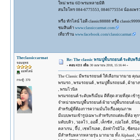
ใหม่ พรม 6D พรมหลายมิติ
สนใจโทร 084-6775553, 0846775554 น้องแพร
หรือ ทักไลน์ ไอดี classic88888 หรือ classic999
ชมสินค้า
www.classiccarmat.com
เที่ยวร้าน
www.facebook.com/classiccarmat
Theclassiccarmat
Re: The classic พรมปูพื้นรถยนต์ ระดับพรี
จอมยุทธ
«
ตอบ #211 เมื่อ:
30 เมษายน 2018, 15:16:44 »
ออฟไลน์
The Classic มีพรมรถยนต์ ให้เลือกมากมาย คุณภ
กระทู้: 370
พรมรถ , พรมรถยนต์ , พรมปูพื้นรถยนต์ , ผ้ายางป
, พรมไวนิล
พรมรถยนต์ ระดับพรีเมี่ยม ดีที่สุด สวยที่สุด เข้าร
จำหน่ายพรมปูพื้นรถยนต์ ผ้ายางปูพื้นรถยนต์ แบ
สำหรับผู้ที่ต้องการความมั่นใจเรื่องคุณภาพ
มีแบบพรมเข้ารูปเฉพาะสำหรับรถแต่ละยี่ห้อ ทุกรุ่น 
มดับบลิว , วอลโว่ , ออดี้ , เล็กซัส , เปอโยต์ , มินิคู
คลาเรน , จี๊ป , เชฟโรเลต , อัลฟ่าโรมิโอ , ซีตรอง ,
มีสำหรับหลากหลายรุ่น มากมาย ทั้ง Alphard , Vellfir