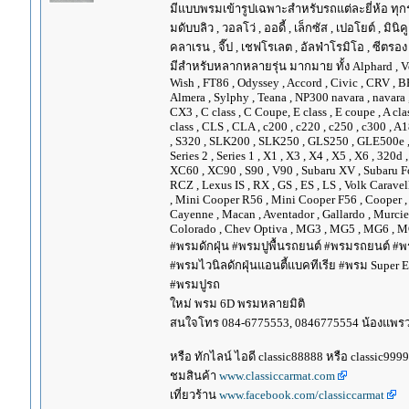
มีแบบพรมเข้ารูปเฉพาะสำหรับรถแต่ละยี่ห้อ ทุกรุ่น 
มดับบลิว , วอลโว่ , ออดี้ , เล็กซัส , เปอโยต์ , มินิคู
คลาเรน , จี๊ป , เชฟโรเลต , อัลฟ่าโรมิโอ , ซีตรอง ,
มีสำหรับหลากหลายรุ่น มากมาย ทั้ง Alphard , Vellfir
Wish , FT86 , Odyssey , Accord , Civic , CRV , BRV
Almera , Sylphy , Teana , NP300 navara , navara
CX3 , C class , C Coupe, E class , E coupe , A cla
class , CLS , CLA , c200 , c220 , c250 , c300 
, S320 , SLK200 , SLK250 , GLS250 , GLE500e , GLE
Series 2 , Series 1 , X1 , X3 , X4 , X5 , X6 , 320d 
XC60 , XC90 , S90 , V90 , Subaru XV , Subaru Fo
RCZ , Lexus IS , RX , GS , ES , LS , Volk Carave
, Mini Cooper R56 , Mini Cooper F56 , Cooper , 
Cayenne , Macan , Aventador , Gallardo , Murcie
Colorado , Chev Optiva , MG3 , MG5 , MG6 , MG
#พรมดักฝุ่น #พรมปูพื้นรถยนต์ #พรมรถยนต์ #พร
#พรมไวนิลดักฝุ่นแอนตี้แบคทีเรีย #พรม Super EV
#พรมปูรถ
ใหม่ พรม 6D พรมหลายมิติ
สนใจโทร 084-6775553, 0846775554 น้องแพร
หรือ ทักไลน์ ไอดี classic88888 หรือ classic999
ชมสินค้า
www.classiccarmat.com
เที่ยวร้าน
www.facebook.com/classiccarmat