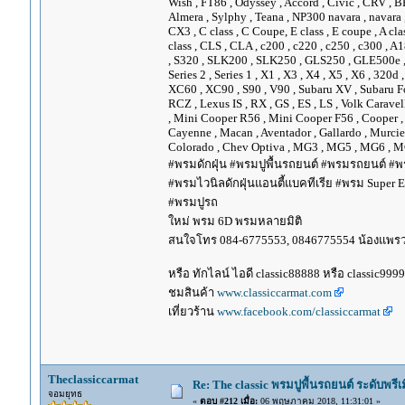
Wish , FT86 , Odyssey , Accord , Civic , CRV , BRV
Almera , Sylphy , Teana , NP300 navara , navara
CX3 , C class , C Coupe, E class , E coupe , A cla
class , CLS , CLA , c200 , c220 , c250 , c300 
, S320 , SLK200 , SLK250 , GLS250 , GLE500e , GLE
Series 2 , Series 1 , X1 , X3 , X4 , X5 , X6 , 320d 
XC60 , XC90 , S90 , V90 , Subaru XV , Subaru Fo
RCZ , Lexus IS , RX , GS , ES , LS , Volk Carave
, Mini Cooper R56 , Mini Cooper F56 , Cooper , 
Cayenne , Macan , Aventador , Gallardo , Murcie
Colorado , Chev Optiva , MG3 , MG5 , MG6 , MG
#พรมดักฝุ่น #พรมปูพื้นรถยนต์ #พรมรถยนต์ #พร
#พรมไวนิลดักฝุ่นแอนตี้แบคทีเรีย #พรม Super EV
#พรมปูรถ
ใหม่ พรม 6D พรมหลายมิติ
สนใจโทร 084-6775553, 0846775554 น้องแพร
หรือ ทักไลน์ ไอดี classic88888 หรือ classic999
ชมสินค้า
www.classiccarmat.com
เที่ยวร้าน
www.facebook.com/classiccarmat
Theclassiccarmat
Re: The classic พรมปูพื้นรถยนต์ ระดับพรี
จอมยุทธ
«
ตอบ #212 เมื่อ:
06 พฤษภาคม 2018, 11:31:01 »