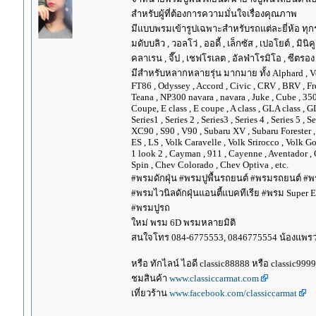
สำหรับผู้ที่ต้องการความมั่นใจเรื่องคุณภาพ
มีแบบพรมเข้ารูปเฉพาะสำหรับรถแต่ละยี่ห้อ ทุกรุ่น 
มดับบลิว , วอลโว่ , ออดี้ , เล็กซัส , เปอโยต์ , มินิคู
คลาเรน , จี๊ป , เชฟโรเลต , อัลฟ่าโรมิโอ , ซีตรอง ,
มีสำหรับหลากหลายรุ่น มากมาย ทั้ง Alphard , Vellfir
FT86 , Odyssey , Accord , Civic , CRV , BRV , Free
Teana , NP300 navara , navara , Juke , Cube , 3
Coupe, E class , E coupe , A class , GLA class , G
Series1 , Series 2 , Series3 , Series 4 , Series 5 , 
XC90 , S90 , V90 , Subaru XV , Subaru Forester 
ES , LS , Volk Caravelle , Volk Srirocco , Volk 
1 look 2 , Cayman , 911 , Cayenne , Aventador , 
Spin , Chev Colorado , Chev Optiva , etc.
#พรมดักฝุ่น #พรมปูพื้นรถยนต์ #พรมรถยนต์ #พร
#พรมไวนิลดักฝุ่นแอนตี้แบคทีเรีย #พรม Super EV
#พรมปูรถ
ใหม่ พรม 6D พรมหลายมิติ
สนใจโทร 084-6775553, 0846775554 น้องแพร
หรือ ทักไลน์ ไอดี classic88888 หรือ classic999
ชมสินค้า
www.classiccarmat.com
เที่ยวร้าน
www.facebook.com/classiccarmat