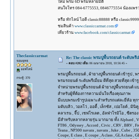
ใหม่ พรม 6D พรมหลายมิติ
สนใจโทร 084-6775553, 0846775554 น้องแพร
หรือ ทักไลน์ ไอดี classic88888 หรือ classic999
ชมสินค้า
www.classiccarmat.com
เที่ยวร้าน
www.facebook.com/classiccarmat
Theclassiccarmat
Re: The classic พรมปูพื้นรถยนต์ ระดับพรี
จอมยุทธ
«
ตอบ #202 เมื่อ:
06 เมษายน 2018, 10:56:45 »
ออฟไลน์
พรมปูพื้นรถยนต์ , ผ้ายางปูพื้นรถยนต์ เข้ารูป , 
กระทู้: 370
พรมรถยนต์ ระดับพรีเมี่ยม ดีที่สุด สวยที่สุด เข้าร
จำหน่ายพรมปูพื้นรถยนต์ ผ้ายางปูพื้นรถยนต์ แบ
สำหรับผู้ที่ต้องการความมั่นใจเรื่องคุณภาพ
มีแบบพรมเข้ารูปเฉพาะสำหรับรถแต่ละยี่ห้อ ทุกรุ่น 
มดับบลิว , วอลโว่ , ออดี้ , เล็กซัส , เปอโยต์ , มินิคู
คลาเรน , จี๊ป , เชฟโรเลต , อัลฟ่าโรมิโอ , ซีตรอง ,
มีสำหรับหลากหลายรุ่น มากมาย ทั้ง Alphard , Vellfir
FT86 , Odyssey , Accord , Civic , CRV , BRV , Free
Teana , NP300 navara , navara , Juke , Cube , 3
Coupe, E class , E coupe , A class , GLA class , G