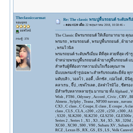
Theclassiccarmat
Re: The classic พรมปูพื้นรถยนต์ ระดับพรี
จอมยุทธ
«
ตอบ #220 เมื่อ:
22 พฤษภาคม 2018, 10:58:46 »
ออฟไลน์
The Classic มีพรมรถยนต์ ให้เลือกมากมาย คุณภ
กระทู้: 370
พรมรถ , พรมรถยนต์ , พรมปูพื้นรถยนต์ , ผ้ายางป
, พรมไวนิล
พรมรถยนต์ ระดับพรีเมี่ยม ดีที่สุด สวยที่สุด เข้าร
จำหน่ายพรมปูพื้นรถยนต์ ผ้ายางปูพื้นรถยนต์ แบ
สำหรับผู้ที่ต้องการความมั่นใจเรื่องคุณภาพ
มีแบบพรมเข้ารูปเฉพาะสำหรับรถแต่ละยี่ห้อ ทุกรุ่น 
มดับบลิว , วอลโว่ , ออดี้ , เล็กซัส , เปอโยต์ , มินิคู
คลาเรน , จี๊ป , เชฟโรเลต , อัลฟ่าโรมิโอ , ซีตรอง ,
มีสำหรับหลากหลายรุ่น มากมาย ทั้ง Alphard , Vellfir
Wish , FT86 , Odyssey , Accord , Civic , CRV , BRV
Almera , Sylphy , Teana , NP300 navara , navara
CX3 , C class , C Coupe, E class , E coupe , A cla
class , CLS , CLA , c200 , c220 , c250 , c300 
, S320 , SLK200 , SLK250 , GLS250 , GLE500e , GLE
Series 2 , Series 1 , X1 , X3 , X4 , X5 , X6 , 320d 
XC60 , XC90 , S90 , V90 , Subaru XV , Subaru Fo
RCZ , Lexus IS , RX , GS , ES , LS , Volk Carave