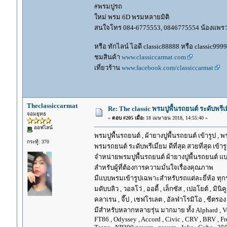
#พรมปูรถ
ใหม่ พรม 6D พรมหลายมิติ
สนใจโทร 084-6775553, 0846775554 น้องแพร
หรือ ทักไลน์ ไอดี classic88888 หรือ classic999
ชมสินค้า
www.classiccarmat.com
เที่ยวร้าน
www.facebook.com/classiccarmat
Theclassiccarmat
Re: The classic พรมปูพื้นรถยนต์ ระดับพรี
จอมยุทธ
«
ตอบ #205 เมื่อ:
18 เมษายน 2018, 14:55:40 »
ออฟไลน์
พรมปูพื้นรถยนต์ , ผ้ายางปูพื้นรถยนต์ เข้ารูป , 
กระทู้: 370
พรมรถยนต์ ระดับพรีเมี่ยม ดีที่สุด สวยที่สุด เข้าร
จำหน่ายพรมปูพื้นรถยนต์ ผ้ายางปูพื้นรถยนต์ แบ
สำหรับผู้ที่ต้องการความมั่นใจเรื่องคุณภาพ
มีแบบพรมเข้ารูปเฉพาะสำหรับรถแต่ละยี่ห้อ ทุกรุ่น 
มดับบลิว , วอลโว่ , ออดี้ , เล็กซัส , เปอโยต์ , มินิคู
คลาเรน , จี๊ป , เชฟโรเลต , อัลฟ่าโรมิโอ , ซีตรอง ,
มีสำหรับหลากหลายรุ่น มากมาย ทั้ง Alphard , Vellfir
FT86 , Odyssey , Accord , Civic , CRV , BRV , Free