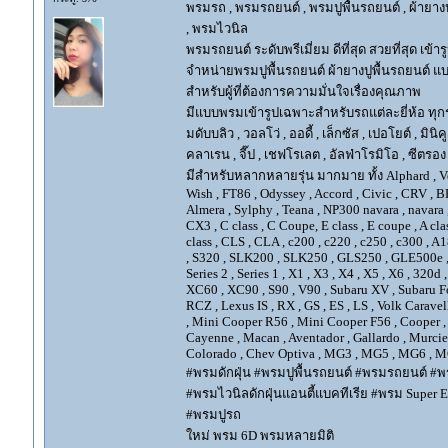
พรมรถ , พรมรถยนต์ , พรมปูพื้นรถยนต์ , ผ้ายางป
, พรมไวนิล
พรมรถยนต์ ระดับพรีเมี่ยม ดีที่สุด สวยที่สุด เข้าร
จำหน่ายพรมปูพื้นรถยนต์ ผ้ายางปูพื้นรถยนต์ แบ
สำหรับผู้ที่ต้องการความมั่นใจเรื่องคุณภาพ
มีแบบพรมเข้ารูปเฉพาะสำหรับรถแต่ละยี่ห้อ ทุกรุ่น 
มดับบลิว , วอลโว่ , ออดี้ , เล็กซัส , เปอโยต์ , มินิคู
คลาเรน , จี๊ป , เชฟโรเลต , อัลฟ่าโรมิโอ , ซีตรอง ,
มีสำหรับหลากหลายรุ่น มากมาย ทั้ง Alphard , Vellfir
Wish , FT86 , Odyssey , Accord , Civic , CRV , BRV
Almera , Sylphy , Teana , NP300 navara , navara
CX3 , C class , C Coupe, E class , E coupe , A cla
class , CLS , CLA , c200 , c220 , c250 , c300 
, S320 , SLK200 , SLK250 , GLS250 , GLE500e , GLE
Series 2 , Series 1 , X1 , X3 , X4 , X5 , X6 , 320d 
XC60 , XC90 , S90 , V90 , Subaru XV , Subaru Fo
RCZ , Lexus IS , RX , GS , ES , LS , Volk Carave
, Mini Cooper R56 , Mini Cooper F56 , Cooper , 
Cayenne , Macan , Aventador , Gallardo , Murcie
Colorado , Chev Optiva , MG3 , MG5 , MG6 , MG
#พรมดักฝุ่น #พรมปูพื้นรถยนต์ #พรมรถยนต์ #พร
#พรมไวนิลดักฝุ่นแอนตี้แบคทีเรีย #พรม Super EV
#พรมปูรถ
ใหม่ พรม 6D พรมหลายมิติ