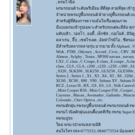
, พรมไวนิล
พรมรถยนต์ ระดับพรีเมี่ยม ดีที่สุด สวยที่สุด เข้าร
จำหน่ายพรมปูพื้นรถยนต์ ผ้ายางปูพื้นรถยนต์ แบ
สำหรับผู้ที่ต้องการความมั่นใจเรื่องคุณภาพ
มีแบบพรมเข้ารูปเฉพาะสำหรับรถแต่ละยี่ห้อ ทุกรุ่น 
มดับบลิว , วอลโว่ , ออดี้ , เล็กซัส , เปอโยต์ , มินิคู
คลาเรน , จี๊ป , เชฟโรเลต , อัลฟ่าโรมิโอ , ซีตรอง ,
มีสำหรับหลากหลายรุ่น มากมาย ทั้ง Alphard , Vellfir
Wish , FT86 , Odyssey , Accord , Civic , CRV , BRV
Almera , Sylphy , Teana , NP300 navara , navara
CX3 , C class , C Coupe, E class , E coupe , A cla
class , CLS , CLA , c200 , c220 , c250 , c300 
, S320 , SLK200 , SLK250 , GLS250 , GLE500e , GLE
Series 2 , Series 1 , X1 , X3 , X4 , X5 , X6 , 320d 
XC60 , XC90 , S90 , V90 , Subaru XV , Subaru Fo
RCZ , Lexus IS , RX , GS , ES , LS , Volk Carave
, Mini Cooper R56 , Mini Cooper F56 , Cooper , 
Cayenne , Macan , Aventador , Gallardo , Murcie
Colorado , Chev Optiva , etc.
#พรมดักฝุ่น #พรมปูพื้นรถยนต์ #พรมรถยนต์ #พร
#พรมไวนิลดักฝุ่นแอนตี้แบคทีเรีย #พรม Super EV
#พรมปูรถ
ใหม่ พรม 6D พรมหลายมิติ
สนใจโทร 084-6775553, 0846775554 น้องแพร