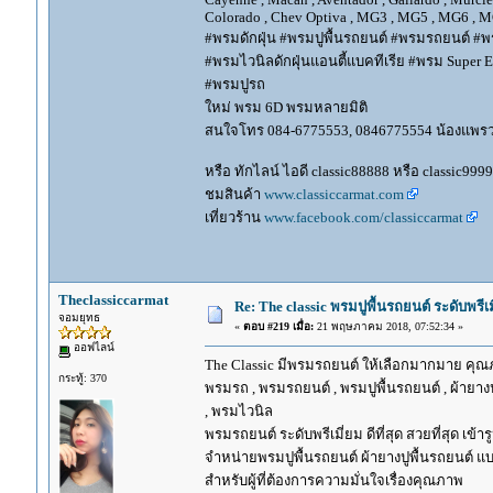
Colorado , Chev Optiva , MG3 , MG5 , MG6 , MG
#พรมดักฝุ่น #พรมปูพื้นรถยนต์ #พรมรถยนต์ #พร
#พรมไวนิลดักฝุ่นแอนตี้แบคทีเรีย #พรม Super EV
#พรมปูรถ
ใหม่ พรม 6D พรมหลายมิติ
สนใจโทร 084-6775553, 0846775554 น้องแพร
หรือ ทักไลน์ ไอดี classic88888 หรือ classic999
ชมสินค้า
www.classiccarmat.com
เที่ยวร้าน
www.facebook.com/classiccarmat
Theclassiccarmat
Re: The classic พรมปูพื้นรถยนต์ ระดับพรี
จอมยุทธ
«
ตอบ #219 เมื่อ:
21 พฤษภาคม 2018, 07:52:34 »
ออฟไลน์
The Classic มีพรมรถยนต์ ให้เลือกมากมาย คุณภ
กระทู้: 370
พรมรถ , พรมรถยนต์ , พรมปูพื้นรถยนต์ , ผ้ายางป
, พรมไวนิล
พรมรถยนต์ ระดับพรีเมี่ยม ดีที่สุด สวยที่สุด เข้าร
จำหน่ายพรมปูพื้นรถยนต์ ผ้ายางปูพื้นรถยนต์ แบ
สำหรับผู้ที่ต้องการความมั่นใจเรื่องคุณภาพ