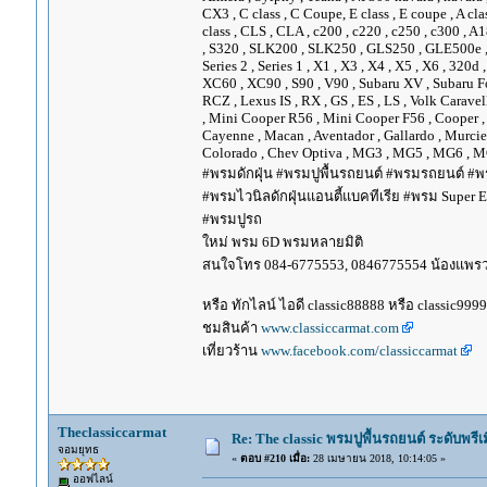
CX3 , C class , C Coupe, E class , E coupe , A cla
class , CLS , CLA , c200 , c220 , c250 , c300 
, S320 , SLK200 , SLK250 , GLS250 , GLE500e , GLE
Series 2 , Series 1 , X1 , X3 , X4 , X5 , X6 , 320d 
XC60 , XC90 , S90 , V90 , Subaru XV , Subaru Fo
RCZ , Lexus IS , RX , GS , ES , LS , Volk Carave
, Mini Cooper R56 , Mini Cooper F56 , Cooper , 
Cayenne , Macan , Aventador , Gallardo , Murcie
Colorado , Chev Optiva , MG3 , MG5 , MG6 , MG
#พรมดักฝุ่น #พรมปูพื้นรถยนต์ #พรมรถยนต์ #พร
#พรมไวนิลดักฝุ่นแอนตี้แบคทีเรีย #พรม Super EV
#พรมปูรถ
ใหม่ พรม 6D พรมหลายมิติ
สนใจโทร 084-6775553, 0846775554 น้องแพร
หรือ ทักไลน์ ไอดี classic88888 หรือ classic999
ชมสินค้า
www.classiccarmat.com
เที่ยวร้าน
www.facebook.com/classiccarmat
Theclassiccarmat
Re: The classic พรมปูพื้นรถยนต์ ระดับพรี
จอมยุทธ
«
ตอบ #210 เมื่อ:
28 เมษายน 2018, 10:14:05 »
ออฟไลน์