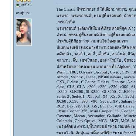
ออฟไลน์
The Classic มีพรมรถยนต์ ให้เลือกมากมาย คุณภ
กระทู้: 370
พรมรถ , พรมรถยนต์ , พรมปูพื้นรถยนต์ , ผ้ายางป
, พรมไวนิล
พรมรถยนต์ ระดับพรีเมี่ยม ดีที่สุด สวยที่สุด เข้าร
จำหน่ายพรมปูพื้นรถยนต์ ผ้ายางปูพื้นรถยนต์ แบ
สำหรับผู้ที่ต้องการความมั่นใจเรื่องคุณภาพ
มีแบบพรมเข้ารูปเฉพาะสำหรับรถแต่ละยี่ห้อ ทุกรุ่น 
มดับบลิว , วอลโว่ , ออดี้ , เล็กซัส , เปอโยต์ , มินิคู
คลาเรน , จี๊ป , เชฟโรเลต , อัลฟ่าโรมิโอ , ซีตรอง ,
มีสำหรับหลากหลายรุ่น มากมาย ทั้ง Alphard , Vellfir
Wish , FT86 , Odyssey , Accord , Civic , CRV , BRV
Almera , Sylphy , Teana , NP300 navara , navara
CX3 , C class , C Coupe, E class , E coupe , A cla
class , CLS , CLA , c200 , c220 , c250 , c300 
, S320 , SLK200 , SLK250 , GLS250 , GLE500e , GLE
Series 2 , Series 1 , X1 , X3 , X4 , X5 , X6 , 320d 
XC60 , XC90 , S90 , V90 , Subaru XV , Subaru Fo
RCZ , Lexus IS , RX , GS , ES , LS , Volk Carave
, Mini Cooper R56 , Mini Cooper F56 , Cooper , 
Cayenne , Macan , Aventador , Gallardo , Murcie
Colorado , Chev Optiva , MG3 , MG5 , MG6 , MG
#พรมดักฝุ่น #พรมปูพื้นรถยนต์ #พรมรถยนต์ #พร
#พรมไวนิลดักฝุ่นแอนตี้แบคทีเรีย #พรม Super EV