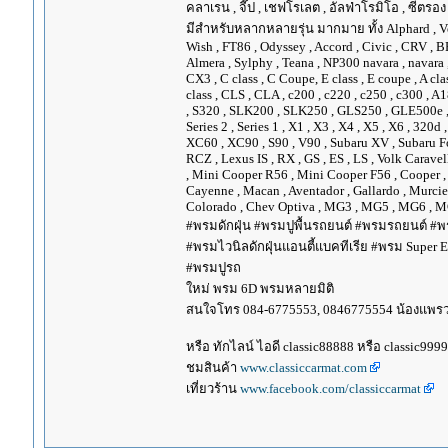
คลาเรน , จี๊ป , เชฟโรเลต , อัลฟ่าโรมิโอ , ซีตรอง ,
มีสำหรับหลากหลายรุ่น มากมาย ทั้ง Alphard , Vellfir
Wish , FT86 , Odyssey , Accord , Civic , CRV , BRV
Almera , Sylphy , Teana , NP300 navara , navara
CX3 , C class , C Coupe, E class , E coupe , A cla
class , CLS , CLA , c200 , c220 , c250 , c300 
, S320 , SLK200 , SLK250 , GLS250 , GLE500e , GLE
Series 2 , Series 1 , X1 , X3 , X4 , X5 , X6 , 320d 
XC60 , XC90 , S90 , V90 , Subaru XV , Subaru Fo
RCZ , Lexus IS , RX , GS , ES , LS , Volk Carave
, Mini Cooper R56 , Mini Cooper F56 , Cooper , 
Cayenne , Macan , Aventador , Gallardo , Murcie
Colorado , Chev Optiva , MG3 , MG5 , MG6 , MG
#พรมดักฝุ่น #พรมปูพื้นรถยนต์ #พรมรถยนต์ #พร
#พรมไวนิลดักฝุ่นแอนตี้แบคทีเรีย #พรม Super EV
#พรมปูรถ
ใหม่ พรม 6D พรมหลายมิติ
สนใจโทร 084-6775553, 0846775554 น้องแพร
หรือ ทักไลน์ ไอดี classic88888 หรือ classic999
ชมสินค้า
www.classiccarmat.com
เที่ยวร้าน
www.facebook.com/classiccarmat