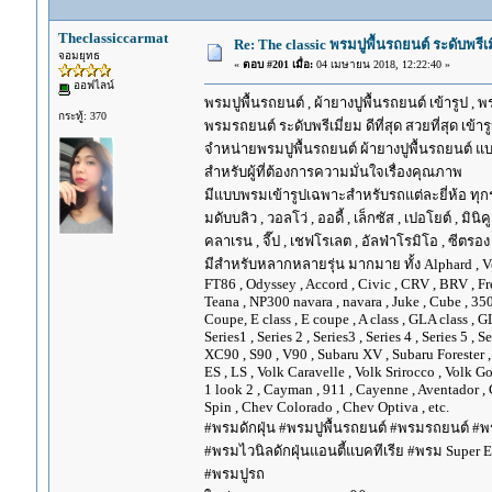
Theclassiccarmat
Re: The classic พรมปูพื้นรถยนต์ ระดับพรี
จอมยุทธ
«
ตอบ #201 เมื่อ:
04 เมษายน 2018, 12:22:40 »
ออฟไลน์
พรมปูพื้นรถยนต์ , ผ้ายางปูพื้นรถยนต์ เข้ารูป , 
กระทู้: 370
พรมรถยนต์ ระดับพรีเมี่ยม ดีที่สุด สวยที่สุด เข้าร
จำหน่ายพรมปูพื้นรถยนต์ ผ้ายางปูพื้นรถยนต์ แบ
สำหรับผู้ที่ต้องการความมั่นใจเรื่องคุณภาพ
มีแบบพรมเข้ารูปเฉพาะสำหรับรถแต่ละยี่ห้อ ทุกรุ่น 
มดับบลิว , วอลโว่ , ออดี้ , เล็กซัส , เปอโยต์ , มินิคู
คลาเรน , จี๊ป , เชฟโรเลต , อัลฟ่าโรมิโอ , ซีตรอง ,
มีสำหรับหลากหลายรุ่น มากมาย ทั้ง Alphard , Vellfir
FT86 , Odyssey , Accord , Civic , CRV , BRV , Free
Teana , NP300 navara , navara , Juke , Cube , 3
Coupe, E class , E coupe , A class , GLA class , G
Series1 , Series 2 , Series3 , Series 4 , Series 5 , 
XC90 , S90 , V90 , Subaru XV , Subaru Forester 
ES , LS , Volk Caravelle , Volk Srirocco , Volk 
1 look 2 , Cayman , 911 , Cayenne , Aventador , 
Spin , Chev Colorado , Chev Optiva , etc.
#พรมดักฝุ่น #พรมปูพื้นรถยนต์ #พรมรถยนต์ #พร
#พรมไวนิลดักฝุ่นแอนตี้แบคทีเรีย #พรม Super EV
#พรมปูรถ