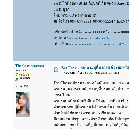
#พรมไวนิลดักฝุ่นแอนตี้แบคทีเรีย #พรม Super EV
#พรมปูรถ
ใหม่ พรม 6D พรมหลายมิติ
สนใจโทร 084-6775553, 0846775554 น้องแพร
หรือ ทักไลน์ ไอดี classic88888 หรือ classic999
ชมสินค้า
www.classiccarmat.com
เที่ยวร้าน
www.facebook.com/classiccarmat
Theclassiccarmat
Re: The classic พรมปูพื้นรถยนต์ ระดับพรี
จอมยุทธ
«
ตอบ #215 เมื่อ:
14 พฤษภาคม 2018, 11:45:04 »
ออฟไลน์
The Classic มีพรมรถยนต์ ให้เลือกมากมาย คุณภ
กระทู้: 370
พรมรถ , พรมรถยนต์ , พรมปูพื้นรถยนต์ , ผ้ายางป
, พรมไวนิล
พรมรถยนต์ ระดับพรีเมี่ยม ดีที่สุด สวยที่สุด เข้าร
จำหน่ายพรมปูพื้นรถยนต์ ผ้ายางปูพื้นรถยนต์ แบ
สำหรับผู้ที่ต้องการความมั่นใจเรื่องคุณภาพ
มีแบบพรมเข้ารูปเฉพาะสำหรับรถแต่ละยี่ห้อ ทุกรุ่น 
มดับบลิว , วอลโว่ , ออดี้ , เล็กซัส , เปอโยต์ , มินิคู