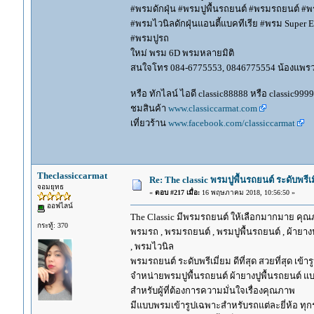
#พรมดักฝุ่น #พรมปูพื้นรถยนต์ #พรมรถยนต์ #พร
#พรมไวนิลดักฝุ่นแอนตี้แบคทีเรีย #พรม Super EV
#พรมปูรถ
ใหม่ พรม 6D พรมหลายมิติ
สนใจโทร 084-6775553, 0846775554 น้องแพร
หรือ ทักไลน์ ไอดี classic88888 หรือ classic999
ชมสินค้า
www.classiccarmat.com
เที่ยวร้าน
www.facebook.com/classiccarmat
Theclassiccarmat
Re: The classic พรมปูพื้นรถยนต์ ระดับพรี
จอมยุทธ
«
ตอบ #217 เมื่อ:
16 พฤษภาคม 2018, 10:56:50 »
ออฟไลน์
The Classic มีพรมรถยนต์ ให้เลือกมากมาย คุณภ
กระทู้: 370
พรมรถ , พรมรถยนต์ , พรมปูพื้นรถยนต์ , ผ้ายางป
, พรมไวนิล
พรมรถยนต์ ระดับพรีเมี่ยม ดีที่สุด สวยที่สุด เข้าร
จำหน่ายพรมปูพื้นรถยนต์ ผ้ายางปูพื้นรถยนต์ แบ
สำหรับผู้ที่ต้องการความมั่นใจเรื่องคุณภาพ
มีแบบพรมเข้ารูปเฉพาะสำหรับรถแต่ละยี่ห้อ ทุกรุ่น 