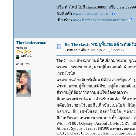
หรือ ทักไลน์ ไอดี classic88888 หรือ classic999
ชมสินค้า
www.classiccarmat.com
เที่ยวร้าน
www.facebook.com/classiccarmat
Theclassiccarmat
Re: The classic พรมปูพื้นรถยนต์ ระดับพรี
จอมยุทธ
«
ตอบ #207 เมื่อ:
23 เมษายน 2018, 10:21:41 »
ออฟไลน์
The Classic มีพรมรถยนต์ ให้เลือกมากมาย คุณภ
กระทู้: 370
พรมรถ , พรมรถยนต์ , พรมปูพื้นรถยนต์ , ผ้ายางป
, พรมไวนิล
พรมรถยนต์ ระดับพรีเมี่ยม ดีที่สุด สวยที่สุด เข้าร
จำหน่ายพรมปูพื้นรถยนต์ ผ้ายางปูพื้นรถยนต์ แบ
สำหรับผู้ที่ต้องการความมั่นใจเรื่องคุณภาพ
มีแบบพรมเข้ารูปเฉพาะสำหรับรถแต่ละยี่ห้อ ทุกรุ่น 
มดับบลิว , วอลโว่ , ออดี้ , เล็กซัส , เปอโยต์ , มินิคู
คลาเรน , จี๊ป , เชฟโรเลต , อัลฟ่าโรมิโอ , ซีตรอง ,
มีสำหรับหลากหลายรุ่น มากมาย ทั้ง Alphard , Vellfir
Wish , FT86 , Odyssey , Accord , Civic , CRV , BRV
Almera , Sylphy , Teana , NP300 navara , navara
CX3 , C class , C Coupe, E class , E coupe , A cla