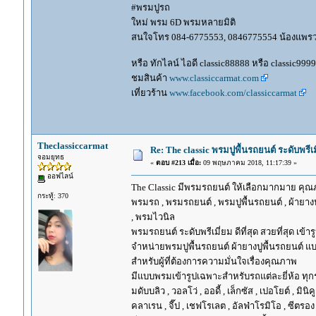
#พรมปูรถ
ใหม่ พรม 6D พรมหลายมิติ
สนใจโทร 084-6775553, 0846775554 น้องแพร
หรือ ทักไลน์ ไอดี classic88888 หรือ classic999
ชมสินค้า
www.classiccarmat.com
เที่ยวร้าน
www.facebook.com/classiccarmat
Theclassiccarmat
Re: The classic พรมปูพื้นรถยนต์ ระดับพรี
จอมยุทธ
«
ตอบ #213 เมื่อ:
09 พฤษภาคม 2018, 11:17:39 »
ออฟไลน์
The Classic มีพรมรถยนต์ ให้เลือกมากมาย คุณภ
กระทู้: 370
พรมรถ , พรมรถยนต์ , พรมปูพื้นรถยนต์ , ผ้ายางป
, พรมไวนิล
พรมรถยนต์ ระดับพรีเมี่ยม ดีที่สุด สวยที่สุด เข้าร
จำหน่ายพรมปูพื้นรถยนต์ ผ้ายางปูพื้นรถยนต์ แบ
สำหรับผู้ที่ต้องการความมั่นใจเรื่องคุณภาพ
มีแบบพรมเข้ารูปเฉพาะสำหรับรถแต่ละยี่ห้อ ทุกรุ่น 
มดับบลิว , วอลโว่ , ออดี้ , เล็กซัส , เปอโยต์ , มินิคู
คลาเรน , จี๊ป , เชฟโรเลต , อัลฟ่าโรมิโอ , ซีตรอง ,