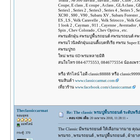
Teana , NP300 navara , navara , Juke , Cube , 3
Coupe, E class , E coupe , A class , GLA class , G
Series1 , Series 2 , Series3 , Series 4 , Series 5 , 
XC90 , S90 , V90 , Subaru XV , Subaru Forester 
ES , LS , Volk Caravelle , Volk Srirocco , Volk 
1 look 2 , Cayman , 911 , Cayenne , Aventador , 
Spin , Chev Colorado , Chev Optiva , etc.
#พรมดักฝุ่น #พรมปูพื้นรถยนต์ #พรมรถยนต์ #พร
#พรมไวนิลดักฝุ่นแอนตี้แบคทีเรีย #พรม Super EV
#พรมปูรถ
ใหม่ พรม 6D พรมหลายมิติ
สนใจโทร 084-6775553, 0846775554 น้องแพร
หรือ ทักไลน์ ไอดี classic88888 หรือ classic999
ชมสินค้า
www.classiccarmat.com
เที่ยวร้าน
www.facebook.com/classiccarmat
Theclassiccarmat
Re: The classic พรมปูพื้นรถยนต์ ระดับพรี
จอมยุทธ
«
ตอบ #206 เมื่อ:
20 เมษายน 2018, 11:28:11 »
ออฟไลน์
The Classic มีพรมรถยนต์ ให้เลือกมากมาย คุณภ
กระทู้: 370
พรมรถ , พรมรถยนต์ , พรมปูพื้นรถยนต์ , ผ้ายางป