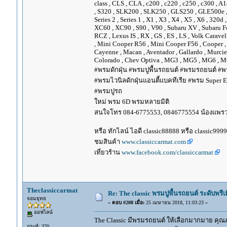
class , CLS , CLA , c200 , c220 , c250 , c300 
, S320 , SLK200 , SLK250 , GLS250 , GLE500e , GLE
Series 2 , Series 1 , X1 , X3 , X4 , X5 , X6 , 320d 
XC60 , XC90 , S90 , V90 , Subaru XV , Subaru Fo
RCZ , Lexus IS , RX , GS , ES , LS , Volk Carave
, Mini Cooper R56 , Mini Cooper F56 , Cooper , 
Cayenne , Macan , Aventador , Gallardo , Murcie
Colorado , Chev Optiva , MG3 , MG5 , MG6 , MG
#พรมดักฝุ่น #พรมปูพื้นรถยนต์ #พรมรถยนต์ #พร
#พรมไวนิลดักฝุ่นแอนตี้แบคทีเรีย #พรม Super EV
#พรมปูรถ
ใหม่ พรม 6D พรมหลายมิติ
สนใจโทร 084-6775553, 0846775554 น้องแพร
หรือ ทักไลน์ ไอดี classic88888 หรือ classic999
ชมสินค้า
www.classiccarmat.com
เที่ยวร้าน
www.facebook.com/classiccarmat
Theclassiccarmat
Re: The classic พรมปูพื้นรถยนต์ ระดับพรี
จอมยุทธ
«
ตอบ #208 เมื่อ:
25 เมษายน 2018, 11:03:23 »
ออฟไลน์
The Classic มีพรมรถยนต์ ให้เลือกมากมาย คุณภ
กระทู้: 370