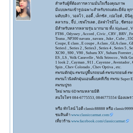
สำหรับผู้ที่ต้องการความมั่นใจเรื่องคุณภาพ
มีแบบพรมเข้ารูปเฉพาะสำหรับรถแต่ละยี่ห้อ ทุกรุ่น 
มดับบลิว , วอลโว่ , ออดี้ , เล็กซัส , เปอโยต์ , มินิคู
คลาเรน , จี๊ป , เชฟโรเลต , อัลฟ่าโรมิโอ , ซีตรอง ,
มีสำหรับหลากหลายรุ่น มากมาย ทั้ง Alphard , Vellfir
FT86 , Odyssey , Accord , Civic , CRV , BRV , Free
Teana , NP300 navara , navara , Juke , Cube , 3
Coupe, E class , E coupe , A class , GLA class , G
Series1 , Series 2 , Series3 , Series 4 , Series 5 , 
XC90 , S90 , V90 , Subaru XV , Subaru Forester 
ES , LS , Volk Caravelle , Volk Srirocco , Volk 
1 look 2 , Cayman , 911 , Cayenne , Aventador , 
Spin , Chev Colorado , Chev Optiva , etc.
#พรมดักฝุ่น #พรมปูพื้นรถยนต์ #พรมรถยนต์ #พร
#พรมไวนิลดักฝุ่นแอนตี้แบคทีเรีย #พรม Super EV
#พรมปูรถ
ใหม่ พรม 6D พรมหลายมิติ
สนใจโทร 084-6775553, 0846775554 น้องแพร
หรือ ทักไลน์ ไอดี classic88888 หรือ classic999
ชมสินค้า
www.classiccarmat.com
เที่ยวร้าน
www.facebook.com/classiccarmat