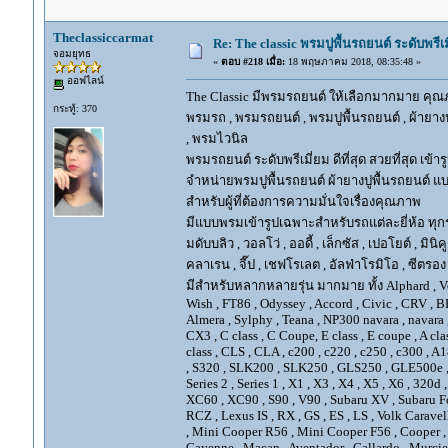
Theclassiccarmat
Re: The classic พรมปูพื้นรถยนต์ ระดับพรี
จอมยุทธ
«
ตอบ #218 เมื่อ:
18 พฤษภาคม 2018, 08:35:48 »
ออฟไลน์
The Classic มีพรมรถยนต์ ให้เลือกมากมาย คุณภ
กระทู้: 370
พรมรถ , พรมรถยนต์ , พรมปูพื้นรถยนต์ , ผ้ายางป
, พรมไวนิล
พรมรถยนต์ ระดับพรีเมี่ยม ดีที่สุด สวยที่สุด เข้าร
จำหน่ายพรมปูพื้นรถยนต์ ผ้ายางปูพื้นรถยนต์ แบ
สำหรับผู้ที่ต้องการความมั่นใจเรื่องคุณภาพ
มีแบบพรมเข้ารูปเฉพาะสำหรับรถแต่ละยี่ห้อ ทุกรุ่น 
มดับบลิว , วอลโว่ , ออดี้ , เล็กซัส , เปอโยต์ , มินิคู
คลาเรน , จี๊ป , เชฟโรเลต , อัลฟ่าโรมิโอ , ซีตรอง ,
มีสำหรับหลากหลายรุ่น มากมาย ทั้ง Alphard , Vellfir
Wish , FT86 , Odyssey , Accord , Civic , CRV , BRV
Almera , Sylphy , Teana , NP300 navara , navara
CX3 , C class , C Coupe, E class , E coupe , A cla
class , CLS , CLA , c200 , c220 , c250 , c300 
, S320 , SLK200 , SLK250 , GLS250 , GLE500e , GLE
Series 2 , Series 1 , X1 , X3 , X4 , X5 , X6 , 320d 
XC60 , XC90 , S90 , V90 , Subaru XV , Subaru Fo
RCZ , Lexus IS , RX , GS , ES , LS , Volk Carave
, Mini Cooper R56 , Mini Cooper F56 , Cooper , 
Cayenne , Macan , Aventador , Gallardo , Murcie