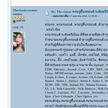
Theclassiccarmat
Re: The classic พรมปูพื้นรถยนต์ ระดับพรี
จอมยุทธ
«
ตอบ #204 เมื่อ:
17 เมษายน 2018, 11:29:08 »
ออฟไลน์
พรมรถ , พรมรถยนต์ , พรมปูพื้นรถยนต์ , ผ้ายางป
กระทู้: 370
, พรมไวนิล
พรมรถยนต์ ระดับพรีเมี่ยม ดีที่สุด สวยที่สุด เข้าร
จำหน่ายพรมปูพื้นรถยนต์ ผ้ายางปูพื้นรถยนต์ แบ
สำหรับผู้ที่ต้องการความมั่นใจเรื่องคุณภาพ
มีแบบพรมเข้ารูปเฉพาะสำหรับรถแต่ละยี่ห้อ ทุกรุ่น 
มดับบลิว , วอลโว่ , ออดี้ , เล็กซัส , เปอโยต์ , มินิคู
คลาเรน , จี๊ป , เชฟโรเลต , อัลฟ่าโรมิโอ , ซีตรอง ,
มีสำหรับหลากหลายรุ่น มากมาย ทั้ง Alphard , Vellfir
FT86 , Odyssey , Accord , Civic , CRV , BRV , Free
Teana , NP300 navara , navara , Juke , Cube , 3
Coupe, E class , E coupe , A class , GLA class , G
Series1 , Series 2 , Series3 , Series 4 , Series 5 , 
XC90 , S90 , V90 , Subaru XV , Subaru Forester 
ES , LS , Volk Caravelle , Volk Srirocco , Volk 
1 look 2 , Cayman , 911 , Cayenne , Aventador , 
Spin , Chev Colorado , Chev Optiva , etc.
#พรมดักฝุ่น #พรมปูพื้นรถยนต์ #พรมรถยนต์ #พร
#พรมไวนิลดักฝุ่นแอนตี้แบคทีเรีย #พรม Super EV