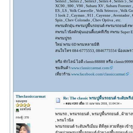
Series1 , Series 2 , Series3 , Series 4 , Series 5 , 
XC90 , S90 , V90 , Subaru XV , Subaru Forester 
ES , LS , Volk Caravelle , Volk Srirocco , Volk 
1 look 2 , Cayman , 911 , Cayenne , Aventador , 
Spin , Chev Colorado , Chev Optiva , etc.
#พรมดักฝุ่น #พรมปูพื้นรถยนต์ #พรมรถยนต์ #พร
#พรมไวนิลดักฝุ่นแอนตี้แบคทีเรีย #พรม Super EV
#พรมปูรถ
ใหม่ พรม 6D พรมหลายมิติ
สนใจโทร 084-6775553, 0846775554 น้องแพร
หรือ ทักไลน์ ไอดี classic88888 หรือ classic999
ชมสินค้า
www.classiccarmat.com
เที่ยวร้าน
www.facebook.com/classiccarmat
Theclassiccarmat
Re: The classic พรมปูพื้นรถยนต์ ระดับพรี
จอมยุทธ
«
ตอบ #203 เมื่อ:
11 เมษายน 2018, 11:04:34 »
ออฟไลน์
พรมรถ , พรมรถยนต์ , พรมปูพื้นรถยนต์ , ผ้ายางป
กระทู้: 370
, พรมไวนิล
พรมรถยนต์ ระดับพรีเมี่ยม ดีที่สุด สวยที่สุด เข้าร
จำหน่ายพรมปูพื้นรถยนต์ ผ้ายางปูพื้นรถยนต์ แบ