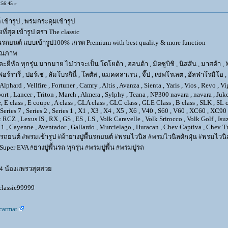
56:45 »
 เข้ารูป , พรมกระดุมเข้ารูป
ที่สุด เข้ารูป ตรา The classic
นรถยนต์ แบบเข้ารูป100% เกรด Premium with best quality & more function
คุณภาพ
อ ทุกรุ่น มากมาย ไม่ว่าจะเป็น โตโยต้า , ฮอนด้า , มิตซูบิชิ , นิสสัน , มาสด้า , MB เบน
เฟอร์รารี่ , ปอร์เช่ , ลัมโบรกินี่ , โลตัส , แมคคลาเรน , จี๊ป , เชฟโรเลต , อัลฟ่าโรมิโอ 
rd , Vellfire , Fortuner , Camry , Altis , Avanza , Sienta , Yaris , Vios , Revo , Vi
sport , Lancer , Triton , March , Almera , Sylphy , Teana , NP300 navara , navara , 
 class , E coupe , A class , GLA class , GLC class , GLE Class , B class , SLK , SL cla
6 , Series 7 , Series 2 , Series 1 , X1 , X3 , X4 , X5 , X6 , V40 , S60 , V60 , XC60 , 
 RCZ , Lexus IS , RX , GS , ES , LS , Volk Caravelle , Volk Srirocco , Volk Golf , 
1 , Cayenne , Aventador , Gallardo , Murcielago , Huracan , Chev Captiva , Chev Tra
รถยนต์ #พรมเข้ารูป #ผ้ายางปูพื้นรถยนต์ #พรมไวนิล #พรมไวนิลดักฝุ่น #พรมไวนิลเ
per EVA #ยางปูพื้นรถ ทุกรุ่น #พรมปูพื้น #พรมปูรถ
4 น้องแพรวสุดสวย
 classic99999
carmat