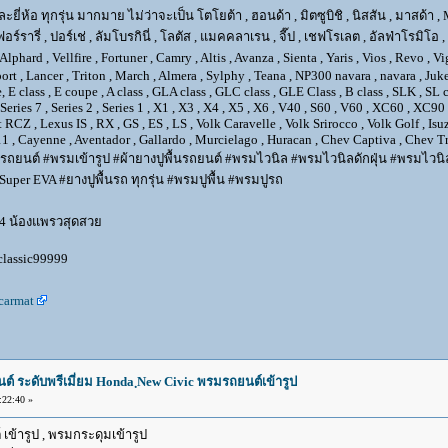
อ ทุกรุ่น มากมาย ไม่ว่าจะเป็น โตโยต้า , ฮอนด้า , มิตซูบิชิ , นิสสัน , มาสด้า , MB เบน
เฟอร์รารี่ , ปอร์เช่ , ลัมโบรกินี่ , โลตัส , แมคคลาเรน , จี๊ป , เชฟโรเลต , อัลฟ่าโรมิโอ 
rd , Vellfire , Fortuner , Camry , Altis , Avanza , Sienta , Yaris , Vios , Revo , Vi
sport , Lancer , Triton , March , Almera , Sylphy , Teana , NP300 navara , navara , 
 class , E coupe , A class , GLA class , GLC class , GLE Class , B class , SLK , SL cla
6 , Series 7 , Series 2 , Series 1 , X1 , X3 , X4 , X5 , X6 , V40 , S60 , V60 , XC60 , 
 RCZ , Lexus IS , RX , GS , ES , LS , Volk Caravelle , Volk Srirocco , Volk Golf , 
1 , Cayenne , Aventador , Gallardo , Murcielago , Huracan , Chev Captiva , Chev Tra
รถยนต์ #พรมเข้ารูป #ผ้ายางปูพื้นรถยนต์ #พรมไวนิล #พรมไวนิลดักฝุ่น #พรมไวนิลเ
per EVA #ยางปูพื้นรถ ทุกรุ่น #พรมปูพื้น #พรมปูรถ
4 น้องแพรวสุดสวย
 classic99999
carmat
นต์ ระดับพรีเมี่ยม Honda ฺNew Civic พรมรถยนต์เข้ารูป
22:40 »
 เข้ารูป , พรมกระดุมเข้ารูป