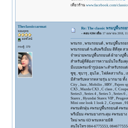
เที่ยวร้าน
www.facebook.com/classic
Theclassiccarmat
Re: The classic พรมปูพื้นรถย
จอมยุทธ
«
ตอบ #204 เมื่อ:
17 เมษายน 2018, 11:
ออฟไลน์
พรมรถ , พรมรถยนต์ , พรมปูพื้นรถยนต์
กระทู้: 370
พรมรถยนต์ ระดับพรีเมี่ยม ดีที่สุด สวย
จำหน่ายพรมปูพื้นรถยนต์ ผ้ายางปูพื้
สำหรับผู้ที่ต้องการความมั่นใจเรื่อง
มีแบบพรมเข้ารูปเฉพาะสำหรับรถแต่ละยี่ห้
ซูซุ , ซุบารุ , ฮุนได , โฟล์คสวาเก้น , 
มีสำหรับหลากหลายรุ่น มากมาย ทั้ง Alpha
City , Jazz , Mobilio , HRV , Pajero 
CX5 , Mazda CX3 , C class , C Coupe, E
Series3 , Series 4 , Series 5 , Series 
Starex , Hyundai Starex VIP , Peugeot
Mini one look 1 look 2 , Cayman , 91
#พรมดักฝุ่น #พรมปูพื้นรถยนต์ #พรม
พรีเมี่ยม #พรมยางกระดุม #พรมยาง Su
ใหม่ พรม 6D พรมหลายมิติ
สนใจโทร 084-6775553, 084677555