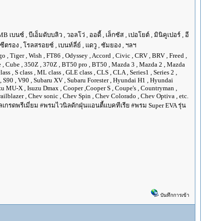
ซ์ , บีเอ็มดับบลิว , วอลโว่ , ออดี้ , เล็กซัส , เปอโยต์ , มินิคูเปอร์ , อี
, ซีตรอง , โรลสรอยซ์ , เบนท์ลี่ย์ , แดวู , ซัมยอง , ฯลฯ
go , Tiger , Wish , FT86 , Odyssey , Accord , Civic , CRV , BRV , Freed ,
Juke , Cube , 350Z , 370Z , BT50 pro , BT50 , Mazda 3 , Mazda 2 , Mazda
ss , S class , ML class , GLE class , CLS , CLA , Series1 , Series 2 ,
XC90 , S90 , V90 , Subaru XV , Subaru Forester , Hyundai H1 , Hyundai
Isuzu MU-X , Isuzu Dmax , Cooper ,Cooper S , Coupe's , Countryman ,
ilblazer , Chev sonic , Chev Spin , Chev Colorado , Chev Optiva , etc.
กรดพรีเมี่ยม #พรมไวนิลดักฝุ่นแอนตี้แบคทีเรีย #พรม Super EVA รุ่น
บันทึกการเข้า