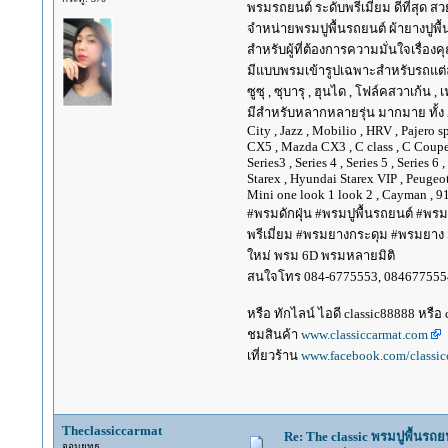
พรมรถยนต์ ระดับพรีเมี่ยม ดีที่สุด สวย
จำหน่ายพรมปูพื้นรถยนต์ ผ้ายางปูพื้
สำหรับผู้ที่ต้องการความมั่นใจเรื่อง
มีแบบพรมเข้ารูปเฉพาะสำหรับรถแต่ละยี่ห้
ซูซุ , ซุบารุ , ฮุนได , โฟล์คสวาเก้น , 
มีสำหรับหลากหลายรุ่น มากมาย ทั้ง Alpha
City , Jazz , Mobilio , HRV , Pajero 
CX5 , Mazda CX3 , C class , C Coupe, E
Series3 , Series 4 , Series 5 , Series 
Starex , Hyundai Starex VIP , Peugeot
Mini one look 1 look 2 , Cayman , 91
#พรมดักฝุ่น #พรมปูพื้นรถยนต์ #พรม
พรีเมี่ยม #พรมยางกระดุม #พรมยาง Su
ใหม่ พรม 6D พรมหลายมิติ
สนใจโทร 084-6775553, 084677555
หรือ ทักไลน์ ไอดี classic88888 หรือ
ชมสินค้า
www.classiccarmat.com
เที่ยวร้าน
www.facebook.com/classic
Theclassiccarmat
Re: The classic พรมปูพื้นรถย
จอมยุทธ