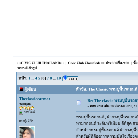
:::CIVIC CLUB THAILAND:::
|
Civic Club Classifieds => ประกาศซื้อ-ขาย
|
ซื
รถยนต์เข้ารูป
หน้า:
1
...
4
5
[
6
]
7
8
...
10
หัวข้อ: The Classic พรมปูพื้นรถยนต์
ผู้เขียน
Theclassiccarmat
Re: The classic พรมปูพื้นรถย
จอมยุทธ
«
ตอบ #200 เมื่อ:
30 มีนาคม 2018, 11:
ออฟไลน์
พรมปูพื้นรถยนต์ , ผ้ายางปูพื้นรถยนต์
กระทู้: 370
พรมรถยนต์ ระดับพรีเมี่ยม ดีที่สุด สวย
จำหน่ายพรมปูพื้นรถยนต์ ผ้ายางปูพื้
สำหรับผู้ที่ต้องการความมั่นใจเรื่อง