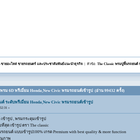
้อ-ขายอะไหล่ ขายรถยนตร์ และประชาสัมพันธ์แนะนำธุรกิจ
| หัวข้อ:
The Classic พรมปูพื้นรถยนต์
 พรม 6D พรีเมี่ยม Honda ฺNew Civic พรมรถยนต์เข้ารูป (อ่าน 99432 ครั้ง)
นต์ ระดับพรีเมี่ยม Honda ฺNew Civic พรมรถยนต์เข้ารูป
52:31 »
 เข้ารูป , พรมกระดุมเข้ารูป
ที่สุด เข้ารูป ตรา The classic
นรถยนต์ แบบเข้ารูป100% เกรด Premium with best quality & more function
คุณภาพ