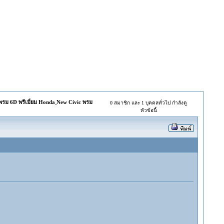
 พรม 6D พรีเมี่ยม Honda ฺNew Civic พรม
0 สมาชิก และ 1 บุคคลทั่วไป กำลังดู
หัวข้อนี้