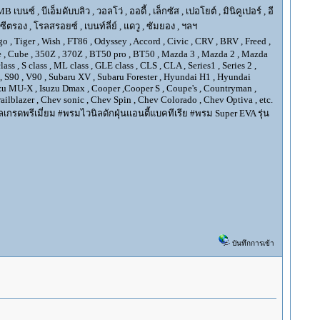
ซ์ , บีเอ็มดับบลิว , วอลโว่ , ออดี้ , เล็กซัส , เปอโยต์ , มินิคูเปอร์ , อี
, ซีตรอง , โรลสรอยซ์ , เบนท์ลี่ย์ , แดวู , ซัมยอง , ฯลฯ
go , Tiger , Wish , FT86 , Odyssey , Accord , Civic , CRV , BRV , Freed ,
Juke , Cube , 350Z , 370Z , BT50 pro , BT50 , Mazda 3 , Mazda 2 , Mazda
ss , S class , ML class , GLE class , CLS , CLA , Series1 , Series 2 ,
XC90 , S90 , V90 , Subaru XV , Subaru Forester , Hyundai H1 , Hyundai
Isuzu MU-X , Isuzu Dmax , Cooper ,Cooper S , Coupe's , Countryman ,
ilblazer , Chev sonic , Chev Spin , Chev Colorado , Chev Optiva , etc.
กรดพรีเมี่ยม #พรมไวนิลดักฝุ่นแอนตี้แบคทีเรีย #พรม Super EVA รุ่น
บันทึกการเข้า