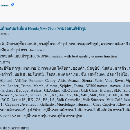
carmat
นต์ ระดับพรีเมี่ยม Honda ฺNew Civic พรมรถยนต์เข้ารูป
29:08 »
 , ผ้ายางปูพื้นรถยนต์ , ยางปูพื้นรถเข้ารูป , พรมกระดุมเข้ารูป , พรมรถยนต์แบบไห
ที่สุด เข้ารูป ตรา The classic
นรถยนต์ แบบเข้ารูป100% เกรด Premium with best quality & more function
คุณภาพ
อ ทุกรุ่น มากมาย ไม่ว่าจะเป็น โตโยต้า , ฮอนด้า , มิตซูบิชิ , นิสสัน , มาสด้า , MB เบน
เฟอร์รารี่ , ปอร์เช่ , ลัมโบรกินี่ , โลตัส , แมคคลาเรน , จี๊ป , เชฟโรเลต , อัลฟ่าโรมิโอ 
rd , Vellfire , Fortuner , Camry , Altis , Avanza , Sienta , Yaris , Vios , Revo , Vi
sport , Lancer , Triton , March , Almera , Sylphy , Teana , NP300 navara , navara , 
 class , E coupe , A class , GLA class , GLC class , GLE Class , B class , SLK , SL cla
6 , Series 7 , Series 2 , Series 1 , X1 , X3 , X4 , X5 , X6 , V40 , S60 , V60 , XC60 , 
 RCZ , Lexus IS , RX , GS , ES , LS , Volk Caravelle , Volk Srirocco , Volk Golf , 
1 , Cayenne , Aventador , Gallardo , Murcielago , Huracan , Chev Captiva , Chev Tra
รถยนต์ #พรมเข้ารูป #ผ้ายางปูพื้นรถยนต์ #พรมไวนิล #พรมไวนิลดักฝุ่น #พรมไวนิลเ
per EVA #ยางปูพื้นรถ ทุกรุ่น #พรมปูพื้น #พรมปูรถ
4 น้องแพรวสุดสวย