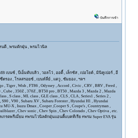
บันทึกการเข้า
นดี , พรมดักฝุ่น , พรมไวนิล
ซ์ , บีเอ็มดับบลิว , วอลโว่ , ออดี้ , เล็กซัส , เปอโยต์ , มินิคูเปอร์ , อี
, ซีตรอง , โรลสรอยซ์ , เบนท์ลี่ย์ , แดวู , ซัมยอง , ฯลฯ
go , Tiger , Wish , FT86 , Odyssey , Accord , Civic , CRV , BRV , Freed ,
Juke , Cube , 350Z , 370Z , BT50 pro , BT50 , Mazda 3 , Mazda 2 , Mazda
ss , S class , ML class , GLE class , CLS , CLA , Series1 , Series 2 ,
XC90 , S90 , V90 , Subaru XV , Subaru Forester , Hyundai H1 , Hyundai
Isuzu MU-X , Isuzu Dmax , Cooper ,Cooper S , Coupe's , Countryman ,
ilblazer , Chev sonic , Chev Spin , Chev Colorado , Chev Optiva , etc.
กรดพรีเมี่ยม #พรมไวนิลดักฝุ่นแอนตี้แบคทีเรีย #พรม Super EVA รุ่น