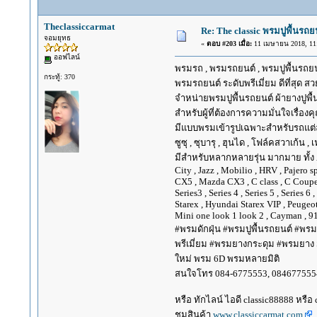
Theclassiccarmat
Re: The classic พรมปูพื้นรถย
จอมยุทธ
«
ตอบ #203 เมื่อ:
11 เมษายน 2018, 11:
ออฟไลน์
พรมรถ , พรมรถยนต์ , พรมปูพื้นรถยนต์
กระทู้: 370
พรมรถยนต์ ระดับพรีเมี่ยม ดีที่สุด สวย
จำหน่ายพรมปูพื้นรถยนต์ ผ้ายางปูพื้
สำหรับผู้ที่ต้องการความมั่นใจเรื่อง
มีแบบพรมเข้ารูปเฉพาะสำหรับรถแต่ละยี่ห้
ซูซุ , ซุบารุ , ฮุนได , โฟล์คสวาเก้น , 
มีสำหรับหลากหลายรุ่น มากมาย ทั้ง Alpha
City , Jazz , Mobilio , HRV , Pajero 
CX5 , Mazda CX3 , C class , C Coupe, E
Series3 , Series 4 , Series 5 , Series 
Starex , Hyundai Starex VIP , Peugeot
Mini one look 1 look 2 , Cayman , 91
#พรมดักฝุ่น #พรมปูพื้นรถยนต์ #พรม
พรีเมี่ยม #พรมยางกระดุม #พรมยาง Su
ใหม่ พรม 6D พรมหลายมิติ
สนใจโทร 084-6775553, 084677555
หรือ ทักไลน์ ไอดี classic88888 หรือ
ชมสินค้า
www.classiccarmat.com