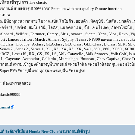
ที่สุด เข้ารูป ตรา The classic
นรถยนต์ แบบเข้ารูป100% เกรด Premium with best quality & more function
คุณภาพ
อ ทุกรุ่น มากมาย ไม่ว่าจะเป็น โตโยต้า , ฮอนด้า , มิตซูบิชิ , นิสสัน , มาสด้า , MB เบน
เฟอร์รารี่ , ปอร์เช่ , ลัมโบรกินี่ , โลตัส , แมคคลาเรน , จี๊ป , เชฟโรเลต , อัลฟ่าโรมิโอ 
rd , Vellfire , Fortuner , Camry , Altis , Avanza , Sienta , Yaris , Vios , Revo , Vi
sport , Lancer , Triton , March , Almera , Sylphy , Teana , NP300 navara , navara , 
 class , E coupe , A class , GLA class , GLC class , GLE Class , B class , SLK , SL cla
6 , Series 7 , Series 2 , Series 1 , X1 , X3 , X4 , X5 , X6 , V40 , S60 , V60 , XC60 , 
 RCZ , Lexus IS , RX , GS , ES , LS , Volk Caravelle , Volk Srirocco , Volk Golf , 
1 , Cayenne , Aventador , Gallardo , Murcielago , Huracan , Chev Captiva , Chev Tra
รถยนต์ #พรมเข้ารูป #ผ้ายางปูพื้นรถยนต์ #พรมไวนิล #พรมไวนิลดักฝุ่น #พรมไวนิลเ
per EVA #ยางปูพื้นรถ ทุกรุ่น #พรมปูพื้น #พรมปูรถ
4 น้องแพรวสุดสวย
 classic99999
carmat
นต์ ระดับพรีเมี่ยม Honda ฺNew Civic พรมรถยนต์เข้ารูป