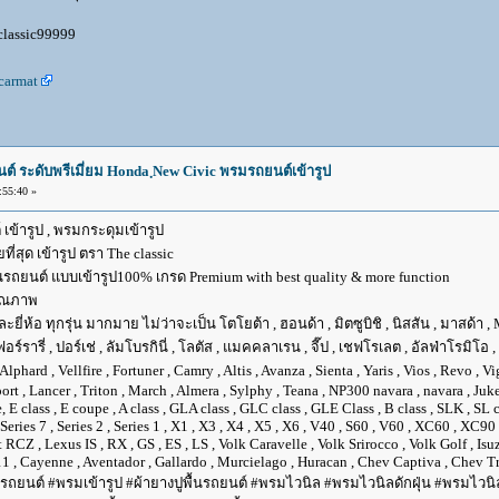
 classic99999
carmat
นต์ ระดับพรีเมี่ยม Honda ฺNew Civic พรมรถยนต์เข้ารูป
55:40 »
 เข้ารูป , พรมกระดุมเข้ารูป
ที่สุด เข้ารูป ตรา The classic
นรถยนต์ แบบเข้ารูป100% เกรด Premium with best quality & more function
คุณภาพ
อ ทุกรุ่น มากมาย ไม่ว่าจะเป็น โตโยต้า , ฮอนด้า , มิตซูบิชิ , นิสสัน , มาสด้า , MB เบน
เฟอร์รารี่ , ปอร์เช่ , ลัมโบรกินี่ , โลตัส , แมคคลาเรน , จี๊ป , เชฟโรเลต , อัลฟ่าโรมิโอ 
rd , Vellfire , Fortuner , Camry , Altis , Avanza , Sienta , Yaris , Vios , Revo , Vi
sport , Lancer , Triton , March , Almera , Sylphy , Teana , NP300 navara , navara , 
 class , E coupe , A class , GLA class , GLC class , GLE Class , B class , SLK , SL cla
6 , Series 7 , Series 2 , Series 1 , X1 , X3 , X4 , X5 , X6 , V40 , S60 , V60 , XC60 , 
 RCZ , Lexus IS , RX , GS , ES , LS , Volk Caravelle , Volk Srirocco , Volk Golf , 
1 , Cayenne , Aventador , Gallardo , Murcielago , Huracan , Chev Captiva , Chev Tra
รถยนต์ #พรมเข้ารูป #ผ้ายางปูพื้นรถยนต์ #พรมไวนิล #พรมไวนิลดักฝุ่น #พรมไวนิลเ