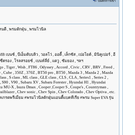
บันทึกการเข้า
นดี , พรมดักฝุ่น , พรมไวนิล
ซ์ , บีเอ็มดับบลิว , วอลโว่ , ออดี้ , เล็กซัส , เปอโยต์ , มินิคูเปอร์ , อี
, ซีตรอง , โรลสรอยซ์ , เบนท์ลี่ย์ , แดวู , ซัมยอง , ฯลฯ
go , Tiger , Wish , FT86 , Odyssey , Accord , Civic , CRV , BRV , Freed ,
Juke , Cube , 350Z , 370Z , BT50 pro , BT50 , Mazda 3 , Mazda 2 , Mazda
ss , S class , ML class , GLE class , CLS , CLA , Series1 , Series 2 ,
XC90 , S90 , V90 , Subaru XV , Subaru Forester , Hyundai H1 , Hyundai
Isuzu MU-X , Isuzu Dmax , Cooper ,Cooper S , Coupe's , Countryman ,
ilblazer , Chev sonic , Chev Spin , Chev Colorado , Chev Optiva , etc.
กรดพรีเมี่ยม #พรมไวนิลดักฝุ่นแอนตี้แบคทีเรีย #พรม Super EVA รุ่น