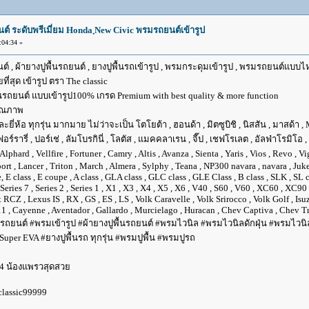
นต์ ระดับพรีเมี่ยม Honda ฺNew Civic พรมรถยนต์เข้ารูป
04:34 »
 , ผ้ายางปูพื้นรถยนต์ , ยางปูพื้นรถเข้ารูป , พรมกระดุมเข้ารูป , พรมรถยนต์แบบไห
ที่สุด เข้ารูป ตรา The classic
นรถยนต์ แบบเข้ารูป100% เกรด Premium with best quality & more function
คุณภาพ
อ ทุกรุ่น มากมาย ไม่ว่าจะเป็น โตโยต้า , ฮอนด้า , มิตซูบิชิ , นิสสัน , มาสด้า , MB เบน
เฟอร์รารี่ , ปอร์เช่ , ลัมโบรกินี่ , โลตัส , แมคคลาเรน , จี๊ป , เชฟโรเลต , อัลฟ่าโรมิโอ 
rd , Vellfire , Fortuner , Camry , Altis , Avanza , Sienta , Yaris , Vios , Revo , Vi
sport , Lancer , Triton , March , Almera , Sylphy , Teana , NP300 navara , navara , 
 class , E coupe , A class , GLA class , GLC class , GLE Class , B class , SLK , SL cla
6 , Series 7 , Series 2 , Series 1 , X1 , X3 , X4 , X5 , X6 , V40 , S60 , V60 , XC60 , 
 RCZ , Lexus IS , RX , GS , ES , LS , Volk Caravelle , Volk Srirocco , Volk Golf , 
1 , Cayenne , Aventador , Gallardo , Murcielago , Huracan , Chev Captiva , Chev Tra
รถยนต์ #พรมเข้ารูป #ผ้ายางปูพื้นรถยนต์ #พรมไวนิล #พรมไวนิลดักฝุ่น #พรมไวนิลเ
per EVA #ยางปูพื้นรถ ทุกรุ่น #พรมปูพื้น #พรมปูรถ
4 น้องแพรวสุดสวย
 classic99999