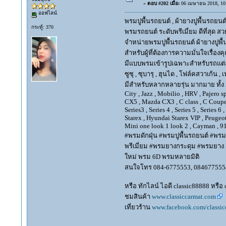
«
ตอบ #202 เมื่อ:
06 เมษายน 2018, 10:
ออฟไลน์
พรมปูพื้นรถยนต์ , ผ้ายางปูพื้นรถยนต์
กระทู้: 370
พรมรถยนต์ ระดับพรีเมี่ยม ดีที่สุด สวย
จำหน่ายพรมปูพื้นรถยนต์ ผ้ายางปูพื้
สำหรับผู้ที่ต้องการความมั่นใจเรื่อง
มีแบบพรมเข้ารูปเฉพาะสำหรับรถแต่ละยี่ห้
ซูซุ , ซุบารุ , ฮุนได , โฟล์คสวาเก้น , 
มีสำหรับหลากหลายรุ่น มากมาย ทั้ง Alpha
City , Jazz , Mobilio , HRV , Pajero 
CX5 , Mazda CX3 , C class , C Coupe, E
Series3 , Series 4 , Series 5 , Series 
Starex , Hyundai Starex VIP , Peugeot
Mini one look 1 look 2 , Cayman , 91
#พรมดักฝุ่น #พรมปูพื้นรถยนต์ #พรม
พรีเมี่ยม #พรมยางกระดุม #พรมยาง Su
ใหม่ พรม 6D พรมหลายมิติ
สนใจโทร 084-6775553, 084677555
หรือ ทักไลน์ ไอดี classic88888 หรือ
ชมสินค้า
www.classiccarmat.com
เที่ยวร้าน
www.facebook.com/classic