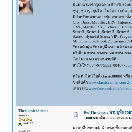
มีแบบพรมเข้ารูปเฉพาะสำหรับรถแต่ละยี่ห้
ซูซุ , ซุบารุ , ฮุนได , โฟล์คสวาเก้น , 
มีสำหรับหลากหลายรุ่น มากมาย ทั้ง Alpha
City , Jazz , Mobilio , HRV , Pajero 
CX5 , Mazda CX3 , C class , C Coupe, E
Series3 , Series 4 , Series 5 , Series 
Starex , Hyundai Starex VIP , Peugeot
Mini one look 1 look 2 , Cayman , 91
#พรมดักฝุ่น #พรมปูพื้นรถยนต์ #พรม
พรีเมี่ยม #พรมยางกระดุม #พรมยาง Su
ใหม่ พรม 6D พรมหลายมิติ
สนใจโทร 084-6775553, 084677555
หรือ ทักไลน์ ไอดี classic88888 หรือ
ชมสินค้า
www.classiccarmat.com
เที่ยวร้าน
www.facebook.com/classic
Theclassiccarmat
Re: The classic พรมปูพื้นรถย
จอมยุทธ
«
ตอบ #201 เมื่อ:
04 เมษายน 2018, 12:
ออฟไลน์
พรมปูพื้นรถยนต์ , ผ้ายางปูพื้นรถยนต์
กระทู้: 370