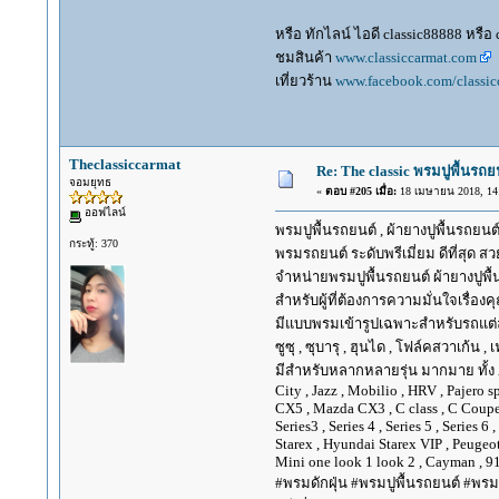
หรือ ทักไลน์ ไอดี classic88888 หรือ
ชมสินค้า
www.classiccarmat.com
เที่ยวร้าน
www.facebook.com/classic
Theclassiccarmat
Re: The classic พรมปูพื้นรถย
จอมยุทธ
«
ตอบ #205 เมื่อ:
18 เมษายน 2018, 14:
ออฟไลน์
พรมปูพื้นรถยนต์ , ผ้ายางปูพื้นรถยนต์
กระทู้: 370
พรมรถยนต์ ระดับพรีเมี่ยม ดีที่สุด สวย
จำหน่ายพรมปูพื้นรถยนต์ ผ้ายางปูพื้
สำหรับผู้ที่ต้องการความมั่นใจเรื่อง
มีแบบพรมเข้ารูปเฉพาะสำหรับรถแต่ละยี่ห้
ซูซุ , ซุบารุ , ฮุนได , โฟล์คสวาเก้น , 
มีสำหรับหลากหลายรุ่น มากมาย ทั้ง Alpha
City , Jazz , Mobilio , HRV , Pajero 
CX5 , Mazda CX3 , C class , C Coupe, E
Series3 , Series 4 , Series 5 , Series 
Starex , Hyundai Starex VIP , Peugeot
Mini one look 1 look 2 , Cayman , 91
#พรมดักฝุ่น #พรมปูพื้นรถยนต์ #พรม