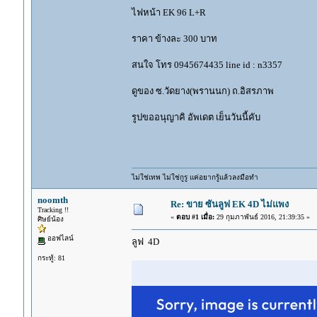
ไฟหน้า EK 96 L+R
ราคา ข้างละ 300 บาท
สนใจ โทร 0945674435 line id : n3357
ดูของ ซ.วัดยาง(พรานนก) ถ.อิสรภาพ
รูปขออนุญาคิ อัพเดต เย็นวันนี้คับ
ไม่ใช่เทพ ไม่ใช่กูรู แค่อยากรู้แล้วลงมือทำ
noomth
Re: ขาย ซันลูฟ EK 4D ไม่แพง
Tracking !!
«
ตอบ #1 เมื่อ:
29 กุมภาพันธ์ 2016, 21:39:35 »
ศิษย์น้อง
ออฟไลน์
ลูฟ 4D
กระทู้: 81