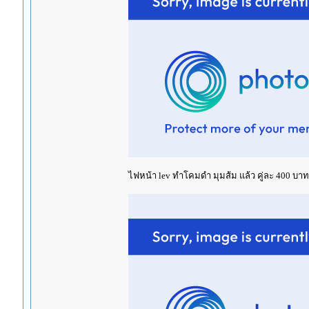
ไฟหน้า lev ทำโคมดำ มุมส้ม แล้ว คู่ละ 400 บาท