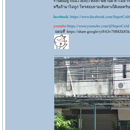
ร้านตั้งอยู่ ถนน.เวียงบัว หลังกาดธานิด หาไม่ยากค
หรือถ้ามาไม่ถูก โทรสอบถามเส้นทางใด้เลยครับ
facebook
:
https://www.facebook.com/SuperCold
youtube
https://www.youtube.com/@SuperCold
แผนที่ https://share.google/yi9A3v7HMZk85k