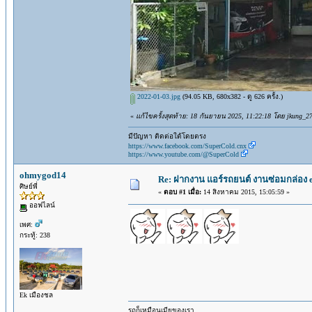
2022-01-03.jpg
(94.05 KB, 680x382 - ดู 626 ครั้ง.)
«
แก้ไขครั้งสุดท้าย: 18 กันยายน 2025, 11:22:18 โดย jkung_2
มีปัญหา ติดต่อใด้โดยตรง
https://www.facebook.com/SuperCold.cnx
https://www.youtube.com/@SuperCold
ohmygod14
Re: ฝากงาน แอร์รถยนต์ งานซ่อมกล่อง 
ศิษย์พี่
«
ตอบ #1 เมื่อ:
14 สิงหาคม 2015, 15:05:59 »
ออฟไลน์
เพศ:
กระทู้: 238
Ek เมืองชล
รถก็เหมือนเมียของเรา