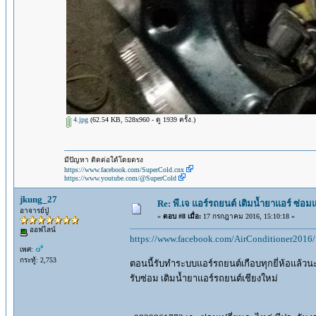
4.jpg
(62.54 KB, 528x960 - ดู 1939 ครั้ง.)
มีปัญหา ติดต่อใด้โดยตรง
https://www.facebook.com/SuperCold.cnx
https://www.youtube.com/@SuperCold
jkung_27
Re: พี.เจ แอร์รถยนต์ เติมน้ำยาแอร์ ซ่อ
อาจารย์ปู่
«
ตอบ #8 เมื่อ:
17 กรกฎาคม 2016, 15:10:18 »
ออฟไลน์
https://www.facebook.com/AirConditioner2016/
เพศ:
กระทู้: 2,753
ตอนนี้รับทำระบบแอร์รถยนต์เกือบทุกยี่ห้อแล้วนะค
รับซ่อม เติมน้ำยาแอร์รถยนต์เชียงใหม่