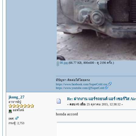
00.jpg
(66.77 KB, 800x600 - ดู 2190 ครั้ง.)
มีปัญหา ติดต่อใด้โดยตรง
https://www.facebook.com/SuperCold.cnx
https://www.youtube.com/@SuperCold
jkung_27
Re: ฝากงาน แอร์รถยนต์ แอร์ เซอร์วิส Air
อาจารย์ปู่
«
ตอบ #5 เมื่อ:
25 ตุลาคม 2015, 12:38:12 »
ออฟไลน์
honda accord
เพศ:
กระทู้: 2,753