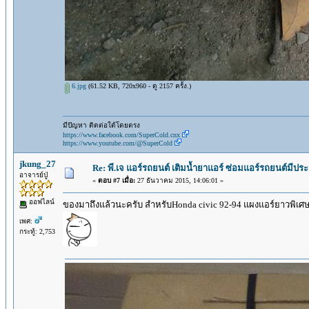
6.jpg
(61.52 KB, 720x960 - ดู 2157 ครั้ง.)
มีปัญหา ติดต่อใด้โดยตรง
https://www.facebook.com/SuperCold.cnx
https://www.youtube.com/@SuperCold
jkung_27
Re: พี.เจ แอร์รถยนต์ เติมน้ำยาแอร์ ซ่อมแอร์รถยนต์มีปร
อาจารย์ปู่
«
ตอบ #7 เมื่อ:
27 ธันวาคม 2015, 14:06:01 »
ออฟไลน์
ของมาถึงแล้วนะครับ สำหรับHonda civic 92-94 แผงแอร์ยาวพิเศ
เพศ:
กระทู้: 2,753