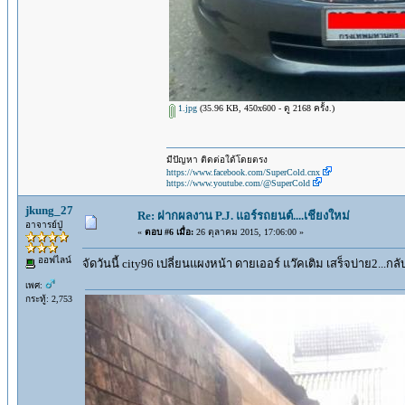
1.jpg
(35.96 KB, 450x600 - ดู 2168 ครั้ง.)
มีปัญหา ติดต่อใด้โดยตรง
https://www.facebook.com/SuperCold.cnx
https://www.youtube.com/@SuperCold
jkung_27
Re: ฝากผลงาน P.J. แอร์รถยนต์....เชียงใหม่
อาจารย์ปู่
«
ตอบ #6 เมื่อ:
26 ตุลาคม 2015, 17:06:00 »
ออฟไลน์
จัดวันนี้ city96 เปลี่ยนแผงหน้า ดายเออร์ แว๊คเติม เสร็จบ่าย2...ก
เพศ:
กระทู้: 2,753