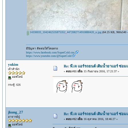
14330033_1042462535875352_4472082714910880420_n.jpg
(64.25 KB, 960x540 - ด
มีปัญหา ติดต่อใด้โดยตรง
https://www.facebook.com/SuperCold.cnx
https://www.youtube.com/@SuperCold
yukim
Re: พี.เจ แอร์รถยนต์ เติมน้ำยาแอร์ ซ่อ
เจ้าสำนัก
«
ตอบ #11 เมื่อ:
15 กันยายน 2016, 17:21:37 »
ออฟไลน์
กระทู้: 626
jkung_27
Re: พี.เจ แอร์รถยนต์ เติมน้ำยาแอร์ ซ่อ
อาจารย์ปู่
«
ตอบ #12 เมื่อ:
16 ตุลาคม 2016, 18:46:27 »
ออฟไลน์