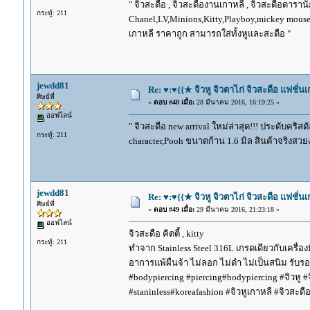
" จิวสะดือ , จิวสะดืองานเกาหลี , จิวสะดือดาราน
กระทู้: 211
Chanel,LV,Minions,Kitty,Playboy,mickey mouse
เกาหลี ราคาถูก สามารถใส่ทั้งหูและสะดือ "
jewdd81
Re: ♥:♥{{★ จิวหู จิวตาไก่ จิวสะดือ แฟชั่น
ศิษย์พี่
«
ตอบ #48 เมื่อ:
28 มีนาคม 2016, 16:19:25 »
ออฟไลน์
" จิวสะดือ new arrival ใหม่ล่าสุด!!! ประดับคริ
กระทู้: 211
character,Pooh ขนาดก้าน 1.6 มิล สินค้าจริงส
jewdd81
Re: ♥:♥{{★ จิวหู จิวตาไก่ จิวสะดือ แฟชั่น
ศิษย์พี่
«
ตอบ #49 เมื่อ:
29 มีนาคม 2016, 21:23:18 »
ออฟไลน์
จิวสะดือ คิตตี้ , kitty
กระทู้: 211
ทำจาก Stainless Steel 316L เกรดเดียวกับเครื่องมือ
อาการแพ้ผื่นจ้า ไม่ลอก ไม่ดำ ไม่เป็นสนิม รับร
#bodypiercing #piercing#bodypiercing #จิวหู #จ
#staninless#koreafashion #จิวหูเกาหลี #จิวสะดื