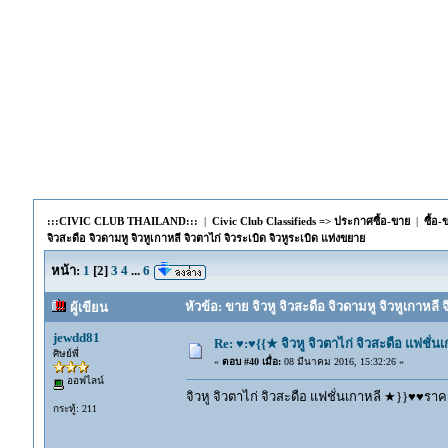
:::CIVIC CLUB THAILAND:::
|
Civic Club Classifieds => ประกาศซื้อ-ขาย
|
ซื้อ
จิวสะดือ จิวดามหู จิวหูเกาหลี จิวตาไก่ จิวระเบิด จิวหูระเบิด แท่งขยาย
หน้า:
1
[
2
]
3
4
...
6
หัวข้อ: ขาย จิวหู จิวสะดือ จิวดามหู จิวหูเกาหลี 
ผู้เขียน
jewdd81
Re: ♥:♥{{★ จิวหู จิวตาไก่ จิวสะดือ แฟชั่น
ศิษย์พี่
«
ตอบ #40 เมื่อ:
08 มีนาคม 2016, 15:32:26 »
ออฟไลน์
จิวหู จิวตาไก่ จิวสะดือ แฟชั่นเกาหลี ★}}♥♥ราคา
กระทู้: 211