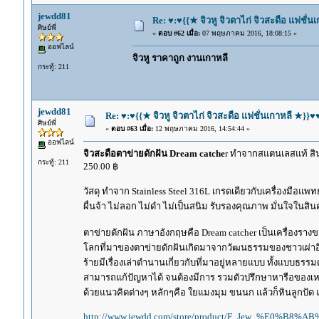
jewdd81
Re: ♥:♥{{★ จิวหู จิวตาไก่ จิวสะดือ แฟชั่น
ศิษย์พี่
«
ตอบ #62 เมื่อ:
07 พฤษภาคม 2016, 18:08:15 »
ออฟไลน์
จิวหู ราคาถูก งานเกาหลี
กระทู้: 211
jewdd81
Re: ♥:♥{{★ จิวหู จิวตาไก่ จิวสะดือ แฟชั่นเกาหลี ★}}♥♥
ศิษย์พี่
«
ตอบ #63 เมื่อ:
12 พฤษภาคม 2016, 14:54:44 »
ออฟไลน์
จิวสะดือตาข่ายดักฝัน Dream catche
r ทำจากสแตนเลสแท้ สิน
กระทู้: 211
250.00 ฿
วัสดุ ทำจาก Stainless Steel 316L เกรดเดียวกับเครื่องมือแพทย์ 
ผื่นจ้า ไม่ลอก ไม่ดำ ไม่เป็นสนิม รับรองคุณภาพ มั่นใจในสินค
ตาข่ายดักฝัน ภาษาอังกฤษคือ Dream catcher เป็นเครื่องรางขอ
โลกที่มาของตาข่ายดักฝันเกิดมาจากวัฒนธรรมของชาวเผ่าอินเดี
ร้ายมีเรื่องเล่าตำนานเกี่ยวกับที่มาอยู่หลายแบบ ทั้งแบบธรรมดา
สามารถแก้ปัญหาได้ จนต้องมีการ รวมตัวปรึกษาหารือของเหล่า ผู
ด้วยแนวคิดต่างๆ หลักๆคือ ใยแมงมุม ขนนก แล้วก็หินลูกปัด แ
http://www.jewdd.com/store/product/F_Jew_%