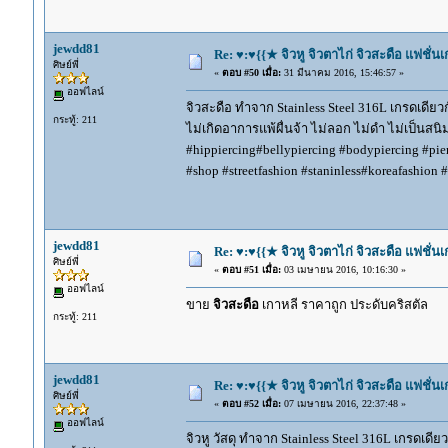
jewdd81
Re: ♥:♥{{★ จิวหู จิวตาไก่ จิวสะดือ แฟชั่น
ศิษย์พี่
«
ตอบ #50 เมื่อ:
31 มีนาคม 2016, 15:46:57 »
ออฟไลน์
จิวสะดือ ทำจาก Stainless Steel 316L เกรดเดียวกับ
กระทู้: 211
ไม่เกิดอาการแพ้ผื่นจ้า ไม่ลอก ไม่ดำ ไม่เป็นสน
#hippiercing#bellypiercing #bodypiercing #pie
#shop #streetfashion #staninless#koreafashion 
jewdd81
Re: ♥:♥{{★ จิวหู จิวตาไก่ จิวสะดือ แฟชั่น
ศิษย์พี่
«
ตอบ #51 เมื่อ:
03 เมษายน 2016, 10:16:30 »
ออฟไลน์
ขาย
จิวสะดือ
เกาหลี ราคาถูก ประดับคริสตัล
กระทู้: 211
jewdd81
Re: ♥:♥{{★ จิวหู จิวตาไก่ จิวสะดือ แฟชั่น
ศิษย์พี่
«
ตอบ #52 เมื่อ:
07 เมษายน 2016, 22:37:48 »
ออฟไลน์
จิวหู วัสดุ ทำจาก Stainless Steel 316L เกรดเดียวก