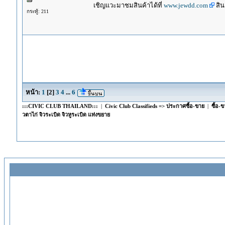
เชิญแวะมาชมสินค้าได้ที่
www.jewdd.com
สิน
กระทู้: 211
หน้า:
1
[
2
]
3
4
...
6
:::CIVIC CLUB THAILAND:::
|
Civic Club Classifieds => ประกาศซื้อ-ขาย
|
ซื้อ-
วตาไก่ จิวระเบิด จิวหูระเบิด แท่งขยาย