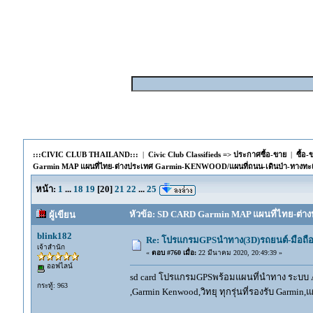
:::CIVIC CLUB THAILAND:::
|
Civic Club Classifieds => ประกาศซื้อ-ขาย
|
ซื้อ
Garmin MAP แผนที่ไทย-ต่างประเทศ Garmin-KENWOOD/แผนที่ถนน-เดินป่า-ทางทะ
หน้า:
1
...
18
19
[
20
]
21
22
...
25
หัวข้อ: SD CARD Garmin MAP แผนที่ไทย-ต่าง
ผู้เขียน
blink182
Re: โปรแกรมGPSนำทาง(3D)รถยนต์-มือถื
เจ้าสำนัก
«
ตอบ #760 เมื่อ:
22 มีนาคม 2020, 20:49:39 »
ออฟไลน์
sd card โปรแกรมGPSพร้อมแผนที่นำทาง ระบบ And
กระทู้: 963
,Garmin Kenwood,วิทยุ ทุกรุ่นที่รองรับ Garmin