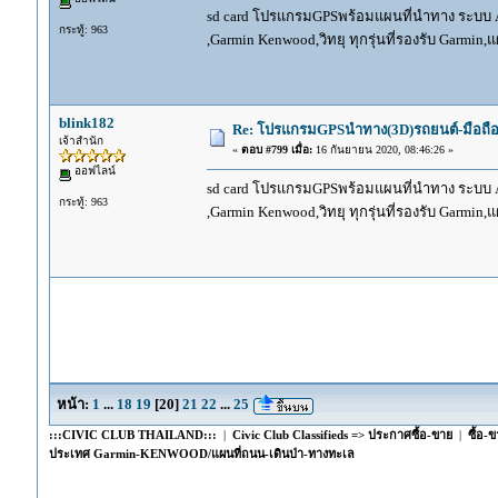
sd card โปรแกรมGPSพร้อมแผนที่นำทาง ระบบ And
กระทู้: 963
,Garmin Kenwood,วิทยุ ทุกรุ่นที่รองรับ Garmin
blink182
Re: โปรแกรมGPSนำทาง(3D)รถยนต์-มือถื
เจ้าสำนัก
«
ตอบ #799 เมื่อ:
16 กันยายน 2020, 08:46:26 »
ออฟไลน์
sd card โปรแกรมGPSพร้อมแผนที่นำทาง ระบบ And
กระทู้: 963
,Garmin Kenwood,วิทยุ ทุกรุ่นที่รองรับ Garmin
หน้า:
1
...
18
19
[
20
]
21
22
...
25
:::CIVIC CLUB THAILAND:::
|
Civic Club Classifieds => ประกาศซื้อ-ขาย
|
ซื้อ-
ประเทศ Garmin-KENWOOD/แผนที่ถนน-เดินป่า-ทางทะเล