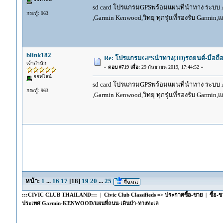
sd card โปรแกรมGPSพร้อมแผนที่นำทาง ระบบ And
กระทู้: 963
,Garmin Kenwood,วิทยุ ทุกรุ่นที่รองรับ Garmin
blink182
Re: โปรแกรมGPSนำทาง(3D)รถยนต์-มือถื
เจ้าสำนัก
«
ตอบ #719 เมื่อ:
29 กันยายน 2019, 17:44:52 »
ออฟไลน์
sd card โปรแกรมGPSพร้อมแผนที่นำทาง ระบบ And
กระทู้: 963
,Garmin Kenwood,วิทยุ ทุกรุ่นที่รองรับ Garmin
หน้า:
1
...
16
17
[
18
]
19
20
...
25
:::CIVIC CLUB THAILAND:::
|
Civic Club Classifieds => ประกาศซื้อ-ขาย
|
ซื้อ-
ประเทศ Garmin-KENWOOD/แผนที่ถนน-เดินป่า-ทางทะเล