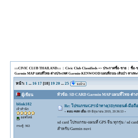
:::CIVIC CLUB THAILAND:::
|
Civic Club Classifieds => ประกาศซื้อ-ขาย
|
ซื้อ
Garmin MAP แผนที่ไทย-ต่างประเทศ Garmin-KENWOOD/แผนที่ถนน-เดินป่า-ทางทะ
หน้า:
1
...
16
17
[
18
]
19
20
...
25
หัวข้อ: SD CARD Garmin MAP แผนที่ไทย-ต่าง
ผู้เขียน
blink182
Re: โปรแกรมGPSนำทาง(3D)รถยนต์-มือถื
เจ้าสำนัก
«
ตอบ #680 เมื่อ:
09 มิถุนายน 2019, 20:36:53 »
ออฟไลน์
sd card โปรแกรม-แผนที่ GPS จีน ทุกรุ่น / sd car
กระทู้: 963
สำหรับ Garmin nuvi