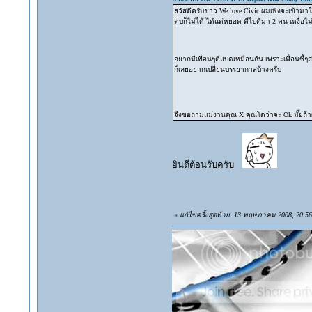
สวัสดีครับชาว We love Civic ผมเพิ่งจะเข้ามาใ
ตบก็ไม่ได้ ได้แต่หยอด ตีไปตีมา 2 คน เหงื่อไม
อยากมีเพื่อนๆตีแบตเหมือนกัน เพราะเพื่อนซี้ๆ
ก็เลยอยากเปลี่ยนบรรยากาสบ้างครับ
จึงขอถามแม่งานคุณ X คุณโตว่าจะ Ok มั๊ยถ้
ยินดีต้อนรับครับ
«
แก้ไขครั้งสุดท้าย: 13 พฤษภาคม 2008, 20:56: