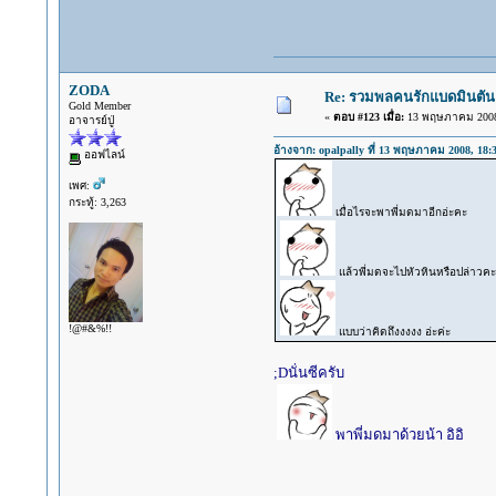
ZODA
Re: รวมพลคนรักแบดมินตัน พฤ
Gold Member
«
ตอบ #123 เมื่อ:
13 พฤษภาคม 2008,
อาจารย์ปู่
อ้างจาก: opalpally ที่ 13 พฤษภาคม 2008, 18:
ออฟไลน์
เพศ:
กระทู้: 3,263
เมื่อไรจะพาพี่มดมาอีกอ่ะคะ
แล้วพี่มดจะไปหัวหินหรือปล่าวคะ
!@#&%!!
แบบว่าคิดถึงงงงง อ่ะค่ะ
;Dนั่นซีครับ
พาพี่มดมาด้วยน้า อิอิ