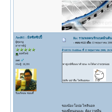
Aod61 : มิสซิสซิปปี้
Re: รวมพลคนรักแบดมินตัน พฤ
ผู้คุมกฎ
«
ตอบ #122 เมื่อ:
13 พฤษภาคม 2008,
อาจารย์ปู่
อ้างจาก: Octillion ที่ 13 พฤษภาคม 2008, 20:5
ออฟไลน์
เพศ:
กระทู้: 18,391
พาคู่เกย์พี่อมมาด้วยนะ จะได้เผาง่ายๆหน่อ
ปอลิง อย่าลืม ไทลินอลนะ
รับแก้ทอม ซ่อมดี้
ของน้อง โอปอ ไทลินอล
ของพี่หนอนแงะ ต้อง วาสลีน