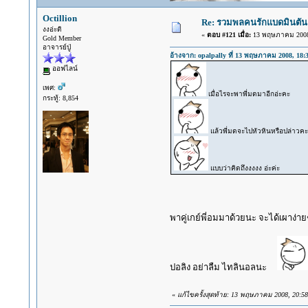
Octillion
Re: รวมพลคนรักแบดมินตัน พฤ
งงอ่ะดิ
«
ตอบ #121 เมื่อ:
13 พฤษภาคม 2008,
Gold Member
อาจารย์ปู่
อ้างจาก: opalpally ที่ 13 พฤษภาคม 2008, 18:
ออฟไลน์
เพศ:
เมื่อไรจะพาพี่มดมาอีกอ่ะคะ
กระทู้: 8,854
แล้วพี่มดจะไปหัวหินหรือปล่าวคะ
แบบว่าคิดถึงงงงง อ่ะค่ะ
พาคู่เกย์พี่อมมาด้วยนะ จะได้เผาง
ปอลิง อย่าลืม ไทลินอลนะ
«
แก้ไขครั้งสุดท้าย: 13 พฤษภาคม 2008, 20:58: