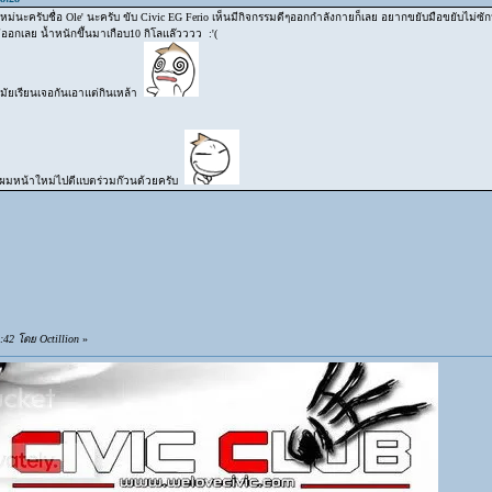
หม่นะครับชื่อ Ole' นะครับ ขับ Civic EG Ferio เห็นมีกิจกรรมดีๆออกกำลังกายก็เลย อยากขยับมือขยับไม่ซักห
่ออกเลย น้ำหนักขึ้นมาเกือบ10 กิโลแล๊วววว :'(
สมัยเรียนเจอกันเอาแต่กินเหล้า
าผมหน้าใหม่ไปตีแบตร่วมก๊วนด้วยครับ
42 โดย Octillion
»