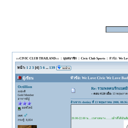
:::CIVIC CLUB THAILAND:::
|
มุมสมาชิก
|
Civic Club Sports
| หัวข้อ:
We Lov
หน้า:
1
2
3
[
4
]
5
6
...
139
หัวข้อ: We Love Civic We Love Badm
ผู้เขียน
Octillion
Re: รวมพลคนรักแบดมิ
งงอ่ะดิ
«
ตอบ #120 เมื่อ:
13 พฤษภาคม 
Gold Member
อาจารย์ปู่
อ้างจาก: destiny ที่ 13 พฤษภาคม 2008, 08:36:
ออฟไลน์
เพศ:
20.00-22.00 น....เวลาเหมาะ.......เม้าส์ได้มันส์ค่ะ.
กระทู้: 8,854