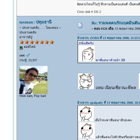
ผิดตรงไหนก็ไม่รู้ ที่กลายเป็นคนแสนดี เป็นคนด
Civic club # 231.2
taxman : ปทุมธานี
Re: รวมพลคนรักแบดมินตัน พฤ
= ประธานคลับ . . . โอมเหม่ง =
«
ตอบ #124 เมื่อ:
13 พฤษภาคม 2008,
ประธานคลับ
อาจารย์ปู่
อ้างจาก: ZODA ที่ 13 พฤษภาคม 2008, 21:35:
;Dนั่นซีครับ
ออฟไลน์
เพศ:
กระทู้: 23,937
พาพี่มดมาด้วยน้า อิอิ
แหม เนียนเชียวนะพี่พล
Work hard, Play hard
อ้างจาก: opalpally ที่ 13 พฤษภาคม 2008, 18:
เมื่อไรจะพาพี่มดมาอีกอ่ะคะ
แล้วพี่มดจะไปหัวหินหรือปล่าวคะ