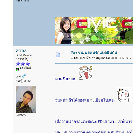
กระทู้: 848
ZODA
Re: รวมพลคนรักแบดมินตัน
Gold Member
«
ตอบ #69 เมื่อ:
12 พฤษภาคม 2008, 14:53:36 »
อาจารย์ปู่
ออฟไลน์
เพศ:
มาคร๊าบบบบ
กระทู้: 3,263
วันพหัส ถ้าได้สองทุ่ม ละเยี่ยมไปเลย...
!@#&%!!
เมื่อวานเรากร้อแตะชะนะ FD เค้ามา... เราก็น่
ปล.. ป๋มว่าเราปักหมุด กระตู้ตีแบต กันดีไหม 