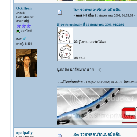
Octillion
Re: รวมพลคนรักแบดมินตัน
งงอ่ะดิ
«
ตอบ #46 เมื่อ:
11 พฤษภาคม 2008, 01:33:03 »
Gold Member
อาจารย์ปู่
อ้างจาก: opalpally ที่ 11 พฤษภาคม 2008, 01:22:02
ออฟไลน์
เพศ:
อิอิ รู้ไงคะ...เลยจัดให้เลย
กระทู้: 8,854
เสียสละๆ
นู๋ปอจัง น่ารักมากมาย :'(
«
แก้ไขครั้งสุดท้าย: 11 พฤษภาคม 2008, 01:37:16 โดย Octill
opalpally
Re: รวมพลคนรักแบดมินตัน
Gold Member