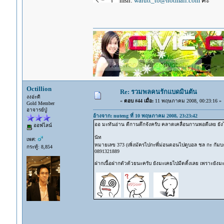
msn:
warutt_to@hotmail.com
ค่ะ
Octillion
Re: รวมพลคนรักแบดมินตัน
งงอ่ะดิ
«
ตอบ #44 เมื่อ:
11 พฤษภาคม 2008, 00:23:16 »
Gold Member
อาจารย์ปู่
อ้างจาก: nuteng ที่ 10 พฤษภาคม 2008, 23:23:42
ออ มะทันอ่าน ตีกานดึกจังครับ คลาดเคลื่อนกานพอดีเลย ย
ออฟไลน์
นัท
เพศ:
หมายเลข 373 (เพิ่งมัครไปกะพี่ม่อนตอนไปดูบอล ชล กะ กัมบะญี
กระทู้: 8,854
0891321889
ฝากเนื้อฝากตัวด้วยนะครับ ยังมะเคยไปมีดติ้งเลย เพราะยังมะ