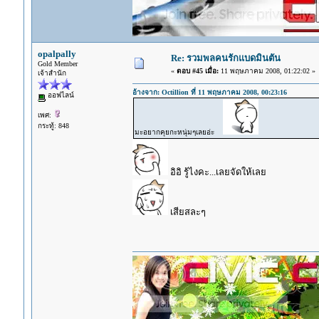
opalpally
Re: รวมพลคนรักแบดมินตัน
Gold Member
«
ตอบ #45 เมื่อ:
11 พฤษภาคม 2008, 01:22:02 »
เจ้าสำนัก
อ้างจาก: Octillion ที่ 11 พฤษภาคม 2008, 00:23:16
ออฟไลน์
เพศ:
กระทู้: 848
มะอยากคุยกะหนุ่มๆเลยอ่ะ
อิอิ รู้ไงคะ...เลยจัดให้เลย
เสียสละๆ