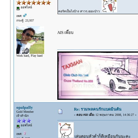
ออฟไลน์
คอร์ทเป็นไงบ้าง สาวๆ เยอะป่าว
เพศ:
กระทู้: 23,937
AIS เพี๊ยบ
Work hard, Play hard
opalpally
Re: รวมพลคนรักแบดมินตัน
Gold Member
«
ตอบ #68 เมื่อ:
12 พฤษภาคม 2008, 14:36:27 »
เจ้าสำนัก
ออฟไลน์
เพศ:
เล่นตอนหัวค่ำก็ดีเหมือนกันนะคะ