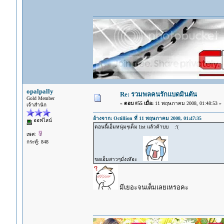
opalpally
Re: รวมพลคนรักแบดมินตัน
Gold Member
«
ตอบ #55 เมื่อ:
11 พฤษภาคม 2008, 01:48:53 »
เจ้าสำนัก
อ้างจาก: Octillion ที่ 11 พฤษภาคม 2008, 01:47:35
ออฟไลน์
ตอนนี้เอ็มหนุ่มๆเต็ม list แล้วค้าบบ :'(
เพศ:
กระทู้: 848
ขอเอ็มสาวๆมั่งเห๊อะ
มีเยอะจนเต็มเลยเหรอคะ