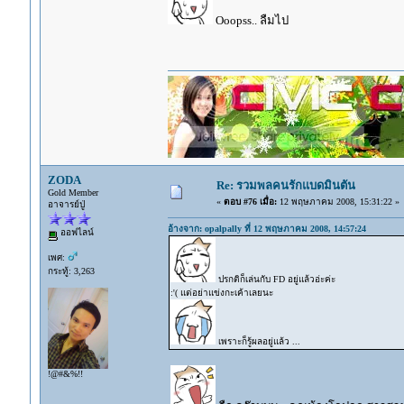
Ooopss.. ลืมไป
ZODA
Re: รวมพลคนรักแบดมินตัน
Gold Member
«
ตอบ #76 เมื่อ:
12 พฤษภาคม 2008, 15:31:22 »
อาจารย์ปู่
อ้างจาก: opalpally ที่ 12 พฤษภาคม 2008, 14:57:24
ออฟไลน์
เพศ:
กระทู้: 3,263
ปรกติก็เล่นกับ FD อยู่แล้วอ่ะค่ะ
:'( แต่อย่าแข่งกะเค้าเลยนะ
เพราะก็รู้ผลอยู่แล้ว ...
!@#&%!!