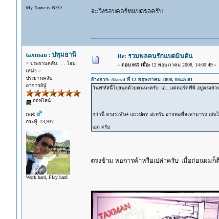
My Name is NEO
จะวิ่งรอบคอร์ทแบดรอครับ
taxman : ปทุมธานี
Re: รวมพลคนรักแบดมินตัน
= ประธานคลับ . . . โอม
«
ตอบ #65 เมื่อ:
12 พฤษภาคม 2008, 14:00:49 »
เหม่ง =
ประธานคลับ
อ้างจาก: Akerat ที่ 12 พฤษภาคม 2008, 08:45:01
อาจารย์ปู่
วันพ'หัสนี้ไปสนุกด้วยคนนะครับ เอ...แต่คอร์ดพีพี อยู่ตรง
ออฟไลน์
เพศ:
กว่านี้ ตรงร1พัน4 แถวปตท อ่ะครับ อาจพอที่จะสามารถ เล่นไ
กระทู้: 23,937
เอก ครับ
ตรงข้าม หอการค้าหรือเปล่าครับ เมื่อก่อนผมก็
Work hard, Play hard