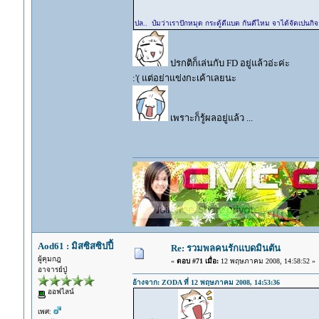
ปล.. ป๋มว่าเราปักหมุด กระตู้ตีแบต กันดีไหม จาได้จัดเปน
ปรกติก็เล่นกับ FD อยู่แล้วอ่ะค่ะ
:'( แต่อย่าแข่งกะเค้าเลยนะ
เพราะก็รู้ผลอยู่แล้ว ...
Aod61 : มิสซิสซิปปี้
Re: รวมพลคนรักแบดมินตัน
ผู้คุมกฎ
«
ตอบ #71 เมื่อ:
12 พฤษภาคม 2008, 14:58:52 »
อาจารย์ปู่
อ้างจาก: ZODA ที่ 12 พฤษภาคม 2008, 14:53:36
ออฟไลน์
เพศ: