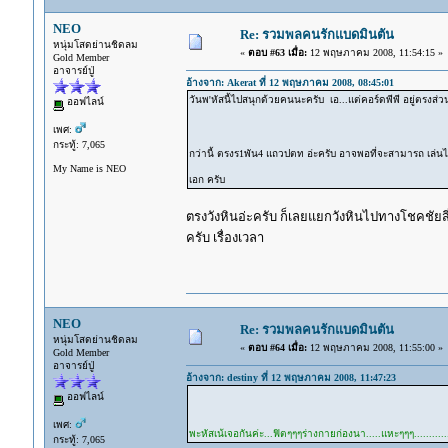
NEO
Re: รวมพลคนรักแบดมินตัน
หนุ่มโสดย่านชิดลม
«
ตอบ #63 เมื่อ:
12 พฤษภาคม 2008, 11:54:15 »
Gold Member
อาจารย์ปู่
อ้างจาก: Akerat ที่ 12 พฤษภาคม 2008, 08:45:01
วันพ'หัสนี้ไปสนุกด้วยคนนะครับ เอ...แต่คอร์ดพีพี อยู่ตรง
ออฟไลน์
เพศ:
กระทู้: 7,065
กว่านี้ ตรงร1พัน4 แถวปตท อ่ะครับ อาจพอที่จะสามารถ เล่นไ
My Name is NEO
เอก ครับ
ตรงวังหินอ่ะครับ ก็เลยแยกวังหินไปทางโชคชัยสี่ 
ครับ เรื่องเวลา
NEO
Re: รวมพลคนรักแบดมินตัน
หนุ่มโสดย่านชิดลม
«
ตอบ #64 เมื่อ:
12 พฤษภาคม 2008, 11:55:00 »
Gold Member
อาจารย์ปู่
อ้างจาก: destiny ที่ 12 พฤษภาคม 2008, 11:47:23
ออฟไลน์
เพศ:
พะหัสเน้เจอกันค่ะ...ฟิตๆๆๆร่างกายก่องนา.....แหะๆๆๆ..............
กระทู้: 7,065