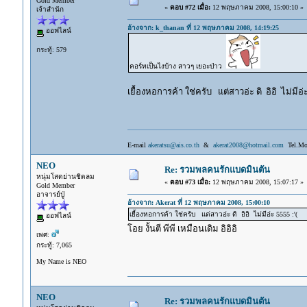
Gold Member
«
ตอบ #72 เมื่อ:
12 พฤษภาคม 2008, 15:00:10 »
เจ้าสำนัก
อ้างจาก: k_thanan ที่ 12 พฤษภาคม 2008, 14:19:25
ออฟไลน์
กระทู้: 579
คอร์ทเป็นไงบ้าง สาวๆ เยอะป่าว
เยื้องหอการค้า ใช่ครับ แต่สาวอ่ะ ดิ อิอิ ไม่มีอ่ะ
E-mail
akeratsu@ais.co.th
&
akerat2008@hotmail.com
Tel.Mob
NEO
Re: รวมพลคนรักแบดมินตัน
หนุ่มโสดย่านชิดลม
«
ตอบ #73 เมื่อ:
12 พฤษภาคม 2008, 15:07:17 »
Gold Member
อาจารย์ปู่
อ้างจาก: Akerat ที่ 12 พฤษภาคม 2008, 15:00:10
เยื้องหอการค้า ใช่ครับ แต่สาวอ่ะ ดิ อิอิ ไม่มีอ่ะ 5555 :'(
ออฟไลน์
โอย งั้นตี พีพี เหมือนเดิม อิอิอิ
เพศ:
กระทู้: 7,065
My Name is NEO
NEO
Re: รวมพลคนรักแบดมินตัน