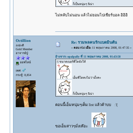
ก็เป็นหนุ่มๆ นิน่า
ไม่หลับไม่นอน แล้วไม่ยอมไปเชียร์บอล อิอิอิ
Octillion
Re: รวมพลคนรักแบดมินตัน
งงอ่ะดิ
«
ตอบ #54 เมื่อ:
11 พฤษภาคม 2008, 01:47:35 »
Gold Member
อาจารย์ปู่
อ้างจาก: opalpally ที่ 11 พฤษภาคม 2008, 01:43:58
:'( ขนาดเบอร์พี่โตยังให้
ออฟไลน์
เพศ:
กระทู้: 8,854
เอ็มพี่โตคงไม่ว่ามั้งคะ
ก็เป็นหนุ่มๆ นิน่า
ตอนนี้เอ็มหนุ่มๆเต็ม list แล้วค้าบบ :'(
ขอเอ็มสาวๆมั่งเห๊อะ