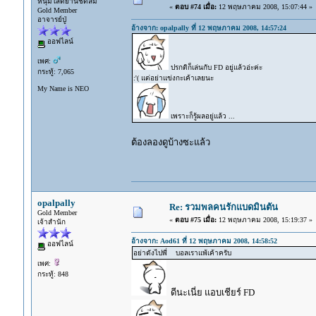
หนุ่มโสดย่านชิดลม
«
ตอบ #74 เมื่อ:
12 พฤษภาคม 2008, 15:07:44 »
Gold Member
อาจารย์ปู่
อ้างจาก: opalpally ที่ 12 พฤษภาคม 2008, 14:57:24
ออฟไลน์
เพศ:
ปรกติก็เล่นกับ FD อยู่แล้วอ่ะค่ะ
กระทู้: 7,065
:'( แต่อย่าแข่งกะเค้าเลยนะ
My Name is NEO
เพราะก็รู้ผลอยู่แล้ว ...
ต้องลองดูบ้างซะแล้ว
opalpally
Re: รวมพลคนรักแบดมินตัน
Gold Member
«
ตอบ #75 เมื่อ:
12 พฤษภาคม 2008, 15:19:37 »
เจ้าสำนัก
อ้างจาก: Aod61 ที่ 12 พฤษภาคม 2008, 14:58:52
ออฟไลน์
อย่าดังไปพี่ บอลเราแพ้เค้าครับ
เพศ:
กระทู้: 848
ดีนะเนี่ย แอบเชียร์ FD