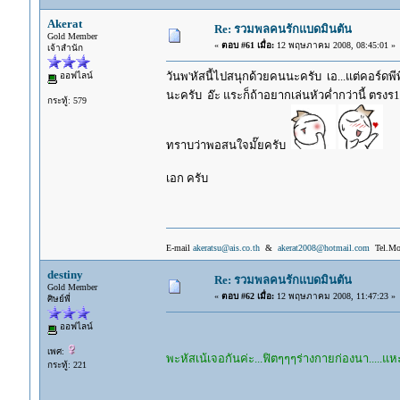
Akerat
Re: รวมพลคนรักแบดมินตัน
Gold Member
«
ตอบ #61 เมื่อ:
12 พฤษภาคม 2008, 08:45:01 »
เจ้าสำนัก
วันพ'หัสนี้ไปสนุกด้วยคนนะครับ เอ...แต่คอร์ด
ออฟไลน์
นะครับ อ๊ะ แระก็ถ้าอยากเล่นหัวค่ำกว่านี้ ตรง
กระทู้: 579
ทราบว่าพอสนใจมั๊ยครับ
เอก ครับ
E-mail
akeratsu@ais.co.th
&
akerat2008@hotmail.com
Tel.Mob
destiny
Re: รวมพลคนรักแบดมินตัน
Gold Member
«
ตอบ #62 เมื่อ:
12 พฤษภาคม 2008, 11:47:23 »
ศิษย์พี่
ออฟไลน์
เพศ:
พะหัสเน้เจอกันค่ะ...ฟิตๆๆๆร่างกายก่องนา.....แหะๆๆๆ....
กระทู้: 221