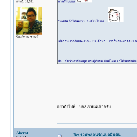
กระทู้: 18,391
มาคร๊าบบบบ
วันพหัส ถ้าได้สองทุ่ม ละเยี่ยมไปเลย...
รับแก้ทอม ซ่อมดี้
เมื่อวานเรากร้อแตะชะนะ FD เค้ามา... เราก็น่าจะมาจัดแข่
ปล.. ป๋มว่าเราปักหมุด กระตู้ตีแบต กันดีไหม จาได้จัดเปน
อย่าดังไปพี่ บอลเราแพ้เค้าครับ
Akerat
Re: รวมพลคนรักแบดมินตัน