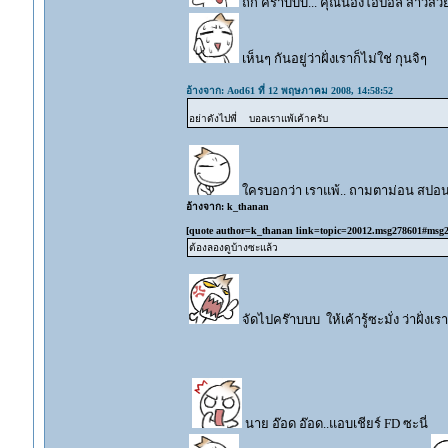
ถืก คร๊าบบบ... คุณน้องโอปอล สาวสวย
เห็นๆ กันอยู่ว่าฝั่งเราก็ไม่ใช่ กุนจิๆ
อ้างจาก: Aod61 ที่ 12 พฤษภาคม 2008, 14:58:52
อย่าดังไปพี่ บอลเราแพ้เค้าครับ
ใครบอกว่า เราแพ้.. ถามตาม่อน สปอนเซ
อ้างจาก: k_thanan
[quote author=k_thanan link=topic=20012.msg278601#msg
ต้องลองดูบ้างซะแล้ว
จัดไปคร๊าบบบ ให้เค้ารู้ซะมั่ง ว่าฝั่งเ
นาย อ๊อด อ๊อด..แอบเชียร์ FD ซะนี่