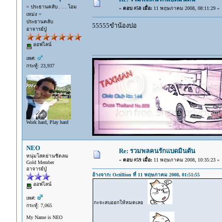
= ประธานคลับ . . . โอม
«
ตอบ #58 เมื่อ:
11 พฤษภาคม 2008, 08:11:29 »
เหม่ง =
ประธานคลับ
55555ขำน้องปอ
อาจารย์ปู่
ออฟไลน์
เพศ:
กระทู้: 23,937
Work hard, Play hard
NEO
Re: รวมพลคนรักแบดมินตัน
หนุ่มโสดย่านชิดลม
«
ตอบ #59 เมื่อ:
11 พฤษภาคม 2008, 10:35:23 »
Gold Member
อาจารย์ปู่
อ้างจาก: Octillion ที่ 11 พฤษภาคม 2008, 01:51:55
ออฟไลน์
เพศ:
กะจะลบออกให้หมดเลย
กระทู้: 7,065
My Name is NEO