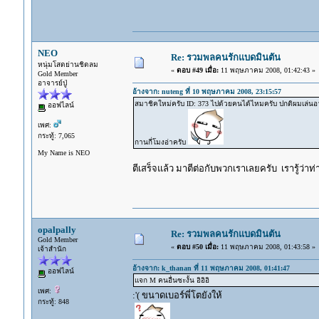
NEO
Re: รวมพลคนรักแบดมินตัน
หนุ่มโสดย่านชิดลม
«
ตอบ #49 เมื่อ:
11 พฤษภาคม 2008, 01:42:43 »
Gold Member
อาจารย์ปู่
อ้างจาก: nuteng ที่ 10 พฤษภาคม 2008, 23:15:57
สมาชิคใหม่ครับ ID: 373 ไปด้วยคนได้ไหมครับ ปกติผมเล่นอาทิตย
ออฟไลน์
เพศ:
กระทู้: 7,065
กานกี่โมงอ่าครับ
My Name is NEO
ตีเสร็จแล้ว มาตีต่อกับพวกเราเลยครับ เรารู้ว่าท
opalpally
Re: รวมพลคนรักแบดมินตัน
Gold Member
«
ตอบ #50 เมื่อ:
11 พฤษภาคม 2008, 01:43:58 »
เจ้าสำนัก
อ้างจาก: k_thanan ที่ 11 พฤษภาคม 2008, 01:41:47
ออฟไลน์
แจก M คนอื่นซะงั้น อิอิอิ
เพศ:
:'( ขนาดเบอร์พี่โตยังให้
กระทู้: 848