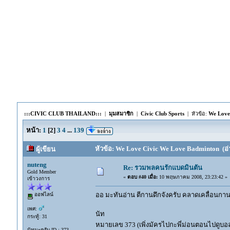
:::CIVIC CLUB THAILAND:::
|
มุมสมาชิก
|
Civic Club Sports
| หัวข้อ:
We Love
หน้า:
1
[
2
]
3
4
...
139
หัวข้อ: We Love Civic We Love Badminton (อ่า
ผู้เขียน
nuteng
Re: รวมพลคนรักแบดมินตัน
Gold Member
«
ตอบ #40 เมื่อ:
10 พฤษภาคม 2008, 23:23:42 »
เข้าวงการ
ออ มะทันอ่าน ตีกานดึกจังครับ คลาดเคลื่อนก
ออฟไลน์
เพศ:
นัท
กระทู้: 31
หมายเลข 373 (เพิ่งมัครไปกะพี่ม่อนตอนไปดูบอล ช
นัทนะครับ ID : 373