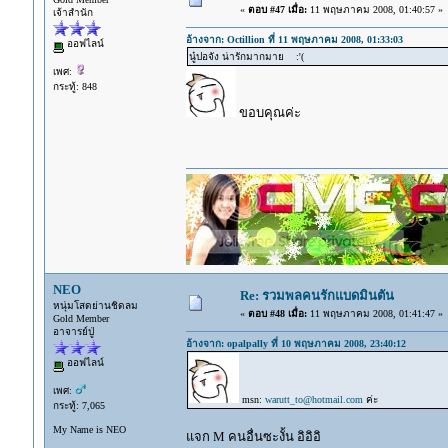
«
ตอบ #47 เมื่อ:
11 พฤษภาคม 2008, 01:40:57 »
เจ้าสำนัก
อ้างจาก: Octillion ที่ 11 พฤษภาคม 2008, 01:33:03
ออฟไลน์
นู๋ปอจัง น่ารักมากมาย :'(
เพศ:
กระทู้: 848
ขอบคุณค่ะ
NEO
Re: รวมพลคนรักแบดมินตัน
หนุ่มโสดย่านชิดลม
«
ตอบ #48 เมื่อ:
11 พฤษภาคม 2008, 01:41:47 »
Gold Member
อาจารย์ปู่
อ้างจาก: opalpally ที่ 10 พฤษภาคม 2008, 23:40:12
ออฟไลน์
เพศ:
msn:
warutt_to@hotmail.com
ค่ะ
กระทู้: 7,065
My Name is NEO
แจก M คนอื่นซะงั้น อิอิอิ