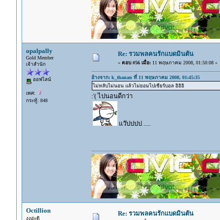
opalpally
Re: รวมพลคนรักแบดมินตัน
Gold Member
«
ตอบ #56 เมื่อ:
11 พฤษภาคม 2008, 01:50:08 »
เจ้าสำนัก
อ้างจาก: k_thanan ที่ 11 พฤษภาคม 2008, 01:45:35
ออฟไลน์
ไม่หลับไม่นอน แล้วไม่ยอมไปเชียร์บอล อิอิอิ
เพศ:
:'( ไปนอนดีกว่า
กระทู้: 848
แว๊ปปปป .....
Octillion
Re: รวมพลคนรักแบดมินตัน
งงอ่ะดิ