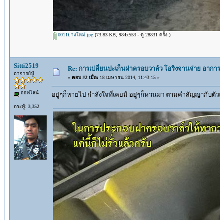
0011ยางใหม่.jpg
(73.83 KB, 984x553 - ดู 28831 ครั้ง.)
Sitti2519
Re: การเปลี่ยนปะเก็นฝาครอบวาล์ว โอริงจานจ่าย อาการน
อาจารย์ปู่
«
ตอบ #2 เมื่อ:
18 เมษายน 2014, 11:43:15 »
ออฟไลน์
อยู่ๆก็หายไป กำลังใจที่เคยมี อยู่ๆก็หวนมา ตามคำสัญญากับตัวเ
กระทู้: 3,352