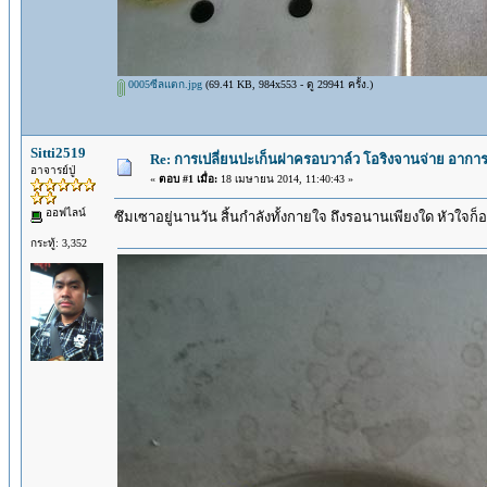
0005ซีลแตก.jpg
(69.41 KB, 984x553 - ดู 29941 ครั้ง.)
Sitti2519
Re: การเปลี่ยนปะเก็นฝาครอบวาล์ว โอริงจานจ่าย อาการน
อาจารย์ปู่
«
ตอบ #1 เมื่อ:
18 เมษายน 2014, 11:40:43 »
ออฟไลน์
ซึมเซาอยู่นานวัน สิ้นกำลังทั้งกายใจ ถึงรอนานเพียงใด หัวใจก็อ
กระทู้: 3,352