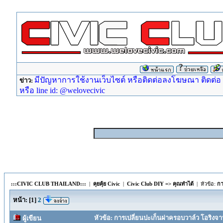
มีปัญหาการใช้งานเว็บไซต์ หรือติดต่อลงโฆษณา ติดต่อ ad
ข่าว:
หรือ line id: @welovecivic
:::CIVIC CLUB THAILAND:::
|
คุยคุ้ย Civic
|
Civic Club DIY => คุณทำได้
| หัวข้อ:
กา
หน้า:
[
1
]
2
หัวข้อ: การเปลี่ยนปะเก็นฝาครอบวาล์ว โอริงจาน
ผู้เขียน