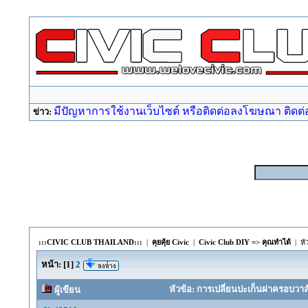
มีปัญหาการใช้งานเว็บไซต์ หรือติดต่อลงโฆษณา ติดต่อ a
ข่าว:
:::CIVIC CLUB THAILAND:::
|
คุยคุ้ย Civic
|
Civic Club DIY => คุณทำได้
| หั
หน้า:
[
1
]
2
หัวข้อ: การเปลี่ยนปะเก็นฝาครอบวาล์
ผู้เขียน