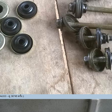
x553 - ดู 36749 ครั้ง.)