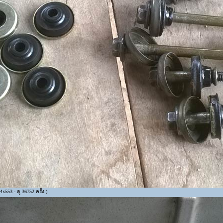
x553 - ดู 36752 ครั้ง.)