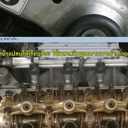
ู 30397 ครั้ง.)