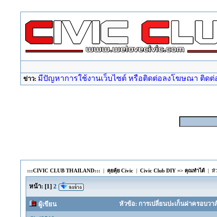
มีปัญหาการใช้งานเว็บไซต์ หรือติดต่อลงโฆษณา ติดต่อ a
ข่าว:
:::CIVIC CLUB THAILAND:::
|
คุยคุ้ย Civic
|
Civic Club DIY => คุณทำได้
| หั
หน้า:
[
1
]
2
หัวข้อ: การเปลี่ยนปะเก็นฝาครอบวาล์
ผู้เขียน