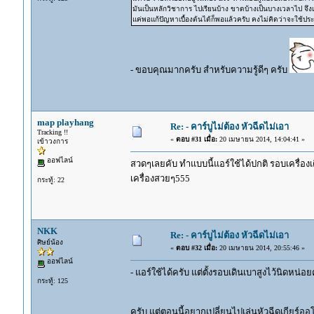
มันเป็นหลักวิชาการ ไปเรียนบ้าง ขาดบ้างเป็นบางเวลาไป จึงเ
แค่พอแก้ปัญหาเบื้องต้นได้ก็พอแล้วครับ คงไม่คิดว่าจะใช้ป
- ขอบคุณมากครับ สำหรับความรู้ดีๆ ครับ
map playhang
Re: - คาร์บูไม่ต้อง หัวฉีดไม่เอา
Tracking !!
«
ตอบ #31 เมื่อ:
20 เมษายน 2014, 14:04:41 »
เข้าวงการ
ออฟไลน์
สวดๆเลยคับ ทำแบบนี้แอร์ใช้ได้ปกติ รอบเครื่องเ
เครื่องสวยๆ555
กระทู้: 22
NKK
Re: - คาร์บูไม่ต้อง หัวฉีดไม่เอา
ศิษย์น้อง
«
ตอบ #32 เมื่อ:
20 เมษายน 2014, 20:55:46 »
ออฟไลน์
- แอร์ใช้ได้ครับ แต่ตั้งรอบเดินเบาสูงไว้นิดหน่
กระทู้: 125
ครับ แต่ตอนนี้อยากเปลี่ยนไปเล่นหัวฉีดเกียร์ออ