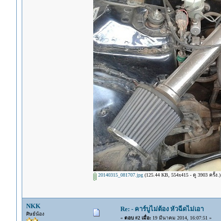
20140315_081707.jpg
(125.44 KB, 554x415 - ดู 3903 ครั้ง.)
NKK
Re: - คาร์บูไม่ต้อง หัวฉีดไม่เอา
ศิษย์น้อง
«
ตอบ #2 เมื่อ:
19 มีนาคม 2014, 16:07:51 »