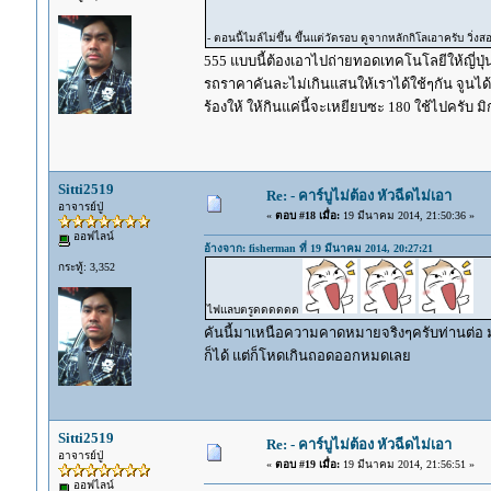
- ตอนนี้ไมล์ไม่ขึ้น ขึ้นแต่วัดรอบ ดูจากหลักกิโลเอาครับ วิ่
555 แบบนี้ต้องเอาไปถ่ายทอดเทคโนโลยีให้ญี่ปุ่น
รถราคาคันละไม่เกินแสนให้เราได้ใช้ๆกัน จูนได
ร้องให้ ให้กินแค่นี้จะเหยียบซะ 180 ใช้ไปครับ ม
Sitti2519
Re: - คาร์บูไม่ต้อง หัวฉีดไม่เอา
อาจารย์ปู่
«
ตอบ #18 เมื่อ:
19 มีนาคม 2014, 21:50:36 »
ออฟไลน์
อ้างจาก: fisherman ที่ 19 มีนาคม 2014, 20:27:21
กระทู้: 3,352
ไฟแลบตรูดดดดดด
คันนี้มาเหนือความคาดหมายจริงๆครับท่านต่อ ม
ก็ได้ แต่ก็โหดเกินถอดออกหมดเลย
Sitti2519
Re: - คาร์บูไม่ต้อง หัวฉีดไม่เอา
อาจารย์ปู่
«
ตอบ #19 เมื่อ:
19 มีนาคม 2014, 21:56:51 »
ออฟไลน์