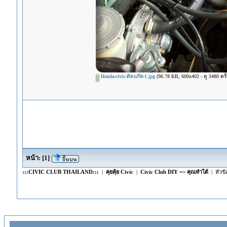
Honda-civic-ติดแก๊ส-1.jpg
(96.78 KB, 600x402 - ดู 3480 ครั้
หน้า:
[
1
]
:::CIVIC CLUB THAILAND:::
|
คุยคุ้ย Civic
|
Civic Club DIY => คุณทำได้
| หัวข้