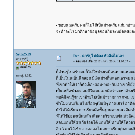
- ขอบคุณครับ ผมก็ไม่ได้เป็นช่างครับ แต่มาอ่า
จะทำอะไร มาศึกษาข้อมูลก่อนก็ประหยัดลงเยอะ
Sitti2519
Re: - คาร์บูไม่ต้อง หัวฉีดไม่เอา
อาจารย์ปู่
«
ตอบ #24 เมื่อ:
20 มีนาคม 2014, 11:07:17 »
ออฟไลน์
ก็อ่านๆไปครับ ผมก็ไม่ใช่ช่างเหมือนท่านแหละค
กระทู้: 3,352
ก็เป็นโน่นเป็นนี่ตลอด มีเงินช่างก็หลอกเอาหมด เ
ที่เขาทำให้เราก็ตัวเล็กๆผอมๆพอๆกับเราเขาก็ยังท
เป็นเหยื่อช่างตลอดชีวิต ผมเคยคิดว่าจะหาจ้างเร
พอดีมีคนรู้จักเขาย้ายไปเป็นข้าราชการ กทม เขา
ชั่วโมง ทนเรียนไปเรื่อยๆเป็นปีๆ ภาคเสาร์ อาท
ยังไม่ได้เรียน การเรียนคือพื้นฐานทางแนวคิด 
ที่ได้ใช้บ่อยๆเป็นหลัก เสียดายวิชาเบนซินหัวฉี
สอนแถมให้ผ่าเกียร์ออโต้ แถมให้ ท่านให้โหวตว่
อีก 3 คนไอ้เข้ขวางคลอง ไม่อยากเรียน(บอกแค่นี้