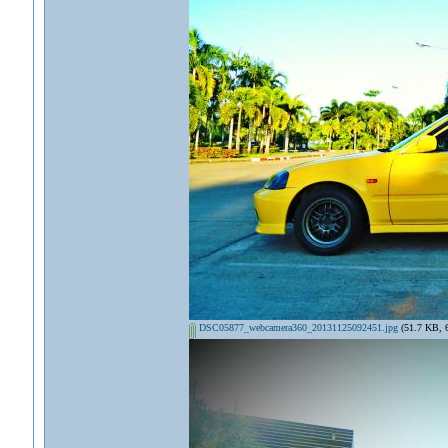
DSC05877_webcamera360_20131125092451.jpg
(51.7 KB, 60