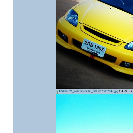
DSC05921_webcamera360_20131125092847.jpg
(54.29 KB, 6