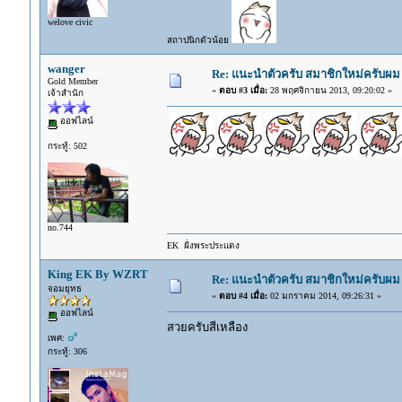
welove civic
สถาปนิกตัวน้อย
wanger
Re: แนะนำตัวครับ สมาชิกใหม่ครับผม 
Gold Member
«
ตอบ #3 เมื่อ:
28 พฤศจิกายน 2013, 09:20:02 »
เจ้าสำนัก
ออฟไลน์
กระทู้: 502
no.744
EK ฝั่งพระประแดง
King EK By WZRT
Re: แนะนำตัวครับ สมาชิกใหม่ครับผม 
จอมยุทธ
«
ตอบ #4 เมื่อ:
02 มกราคม 2014, 09:26:31 »
ออฟไลน์
สวยครับสีเหลือง
เพศ:
กระทู้: 306