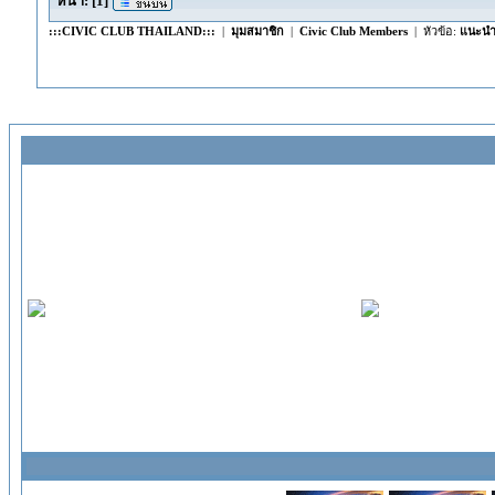
หน้า:
[
1
]
:::CIVIC CLUB THAILAND:::
|
มุมสมาชิก
|
Civic Club Members
| หัวข้อ:
แนะนำต