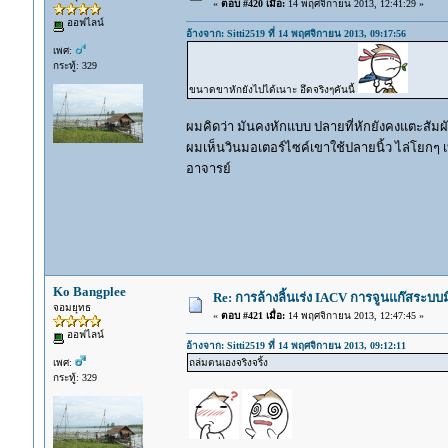
«
ตอบ #420 เมื่อ:
14 พฤศจิกายน 2013, 12:41:29 »
ออฟไลน์
อ้างจาก: Sitti2519 ที่ 14 พฤศจิกายน 2013, 09:17:56
เพศ:
กระทู้: 329
ขนาดขาหักยังไปได้เนาะ อึดจริงๆคันนี้
ผมคิดว่า มันคงหักแบบ ปลายที่หักยังคงแตะสัมผั
ผมเห็นวินมอเตอร์ไซค์เขาใช้ปลายนิ้ว ไล่โยกๆ เบา
อาจารย์
Ko Bangplee
Re: การล้างลิ้นเร่ง IACV การจูนแก๊สระบ
จอมยุทธ
«
ตอบ #421 เมื่อ:
14 พฤศจิกายน 2013, 12:47:45 »
ออฟไลน์
อ้างจาก: Sitti2519 ที่ 14 พฤศจิกายน 2013, 09:12:11
เพศ:
ถล่มตนเองจริงจริ้ง
กระทู้: 329