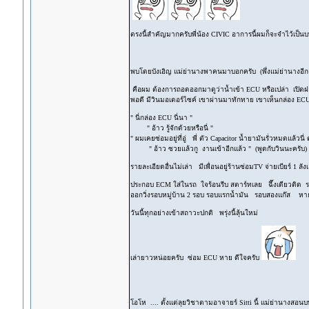
ตรงนี้สำคัญมากครับพี่น้อง CIVIC อาการนี้ผมก็จะจำไว้เป็
พบโดยบังเอิญ แม่ย่านางพาคนมาบอกครับ (พึ่งแม่ย่านางอี
คือผม ต้องการถอดออกมาดูว่าน้ำเข้า ECU หรือเปล่า เปิดฝา
พอดี มีวินมอเตอร์ไซค์ เขาผ่านมาทักทาย เขาเห็นกล่อง E
" นี่กล่อง ECU นี่นา "
" อ้าว รู้จักด้วยหรือนี่ "
" ผมเคยซ่อมอยู่ที่อู่ พี่ ตัว Capacitor น้ำยามันรั่วหมดแล้วน
" อ้าว ซวยแล้วกู งานเข้าอีกแล้ว " (พูดกับวินนะครับ)
รายละเอียดอื่นไม่เล่า มีเพื่อนอยู่ร้านซ่อมTV จ่ายเบียร์ 1 ลั
ประกอบ ECM ใส่ในรถ ใจร้อนรีบ สตาร์ทเลย ฉึ๊งเดียวติด รอบ อ
ออกวิ่งรอบหมู่บ้าน 2 รอบ รอบแรกน้ำมัน รอบสองแก๊ส หายแ
วันนี้ทุกอย่างเข้าสถาวะปกติ พรุ่งนี้ลุ้นใหม่
เล่ายาวหน่อยครับ ซ่อม ECU หาย ดีใจครับ
โอโห .... ตั้งแต่ลุยวิชาตามอาจายร์ Sitti นี้ แม่ย่านางสอน