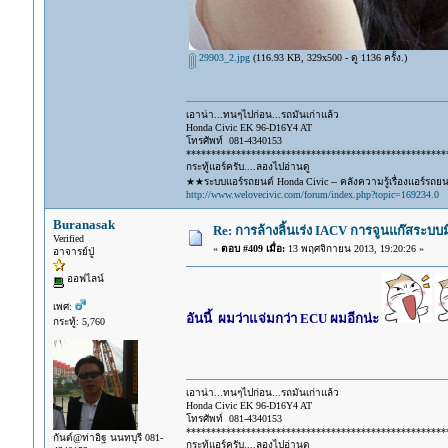
29903_2.jpg
(116.93 KB, 329x500 - ดู 1136 ครั้ง.)
เอาน่า...ทนๆไปก่อน...รถมันเก่าแล้ว
Honda Civic EK 96-D16Y4 AT
โทรศัพท์ 081-4340153
****************************************************
กระทู้แอร์ครับ....ลองไปอ่านดู
★★ระบบแอร์รถยนต์ Honda Civic -- คลังความรู้เรื่องแอร์รถย
http://www.welovecivic.com/forum/index.php?topic=169234.0
Buranasak
Re: การล้างลิ้นเร่ง IACV การจูนแก๊สระบ
Verified
«
ตอบ #409 เมื่อ:
13 พฤศจิกายน 2013, 19:20:26 »
อาจารย์ปู่
ออฟไลน์
เพศ:
อันนี้ ผมว่าแจ่มกว่า ECU ผมอีกน่ะ
กระทู้: 5,760
เอาน่า...ทนๆไปก่อน...รถมันเก่าแล้ว
Honda Civic EK 96-D16Y4 AT
โทรศัพท์ 081-4340153
****************************************************
กันต์@ท่าอิฐ นนทบุรี 081-
กระทู้แอร์ครับ....ลองไปอ่านดู