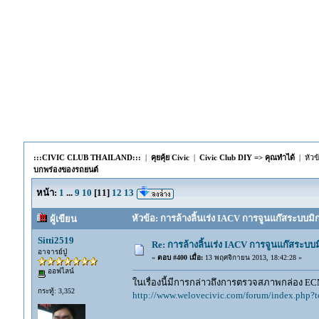
:::CIVIC CLUB THAILAND:::
|
คุยคุ้ย Civic
|
Civic Club DIY => คุณทำได้
| หัวข
บกพร่องของรถยนต์
หน้า:
1
...
9
10
[
11
]
12
13
หัวข้อ: การล้างลิ้นเร่ง IACV การจูนแก๊สระบบม
ผู้เขียน
Sitti2519
Re: การล้างลิ้นเร่ง IACV การจูนแก๊สระบ
อาจารย์ปู่
«
ตอบ #400 เมื่อ:
13 พฤศจิกายน 2013, 18:42:28 »
ออฟไลน์
ในเรื่องนี้มีการกล่าวถึงการตรวจสภาพกล่อง EC
กระทู้: 3,352
http://www.welovecivic.com/forum/index.php?