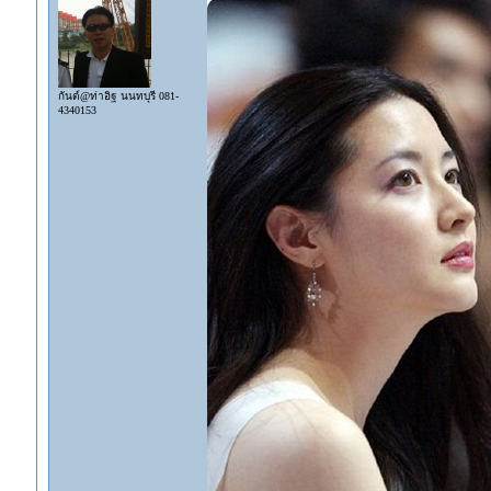
กันต์@ท่าอิฐ นนทบุรี 081-
4340153