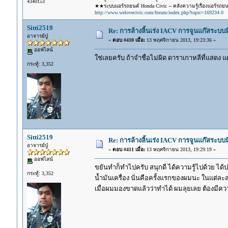
4340153
★★ระบบแอร์รถยนต์ Honda Civic -- คลังความรู้เรื่องแอร์รถย
http://www.welovecivic.com/forum/index.php?topic=169234.0
Sitti2519
Re: การล้างลิ้นเร่ง IACV การจูนแก๊สระบ
อาจารย์ปู่
«
ตอบ #410 เมื่อ:
13 พฤศจิกายน 2013, 19:23:36 »
ออฟไลน์
ใช่เลยครับ ถ้าจำชื่อไม่ผิด ดาราเกาหลีที่แสดง 
กระทู้: 3,352
Sitti2519
Re: การล้างลิ้นเร่ง IACV การจูนแก๊สระบ
อาจารย์ปู่
«
ตอบ #411 เมื่อ:
13 พฤศจิกายน 2013, 19:29:19 »
ออฟไลน์
ขยันทำก็ทำไปครับ สนุกดี ได้ความรู้ไปด้วย ได้
กระทู้: 3,352
น้ำมันเครื่อง นั่นคือครั้งแรกของผมนะ ในแต่ล
เมื่อผมมองขาดแล้วว่าทำได้ ผมลุยเลย ต้องมีควา