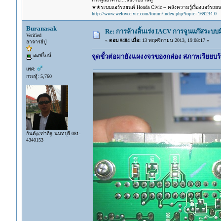
★★ระบบแอร์รถยนต์ Honda Civic -- คลังความรู้เรื่องแอร์รถย
http://www.welovecivic.com/forum/index.php?topic=169234.0
Buranasak
Re: การล้างลิ้นเร่ง IACV การจูนแก๊สระบ
Verified
«
ตอบ #404 เมื่อ:
13 พฤศจิกายน 2013, 19:08:17 »
อาจารย์ปู่
ออฟไลน์
จุดขั้วต่อมายังแผงงจรของกล่อง สภาพเรียยบร้
เพศ:
กระทู้: 5,760
กันต์@ท่าอิฐ นนทบุรี 081-
4340153