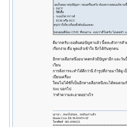
ผมก็เลยมาสรุปปัญหา รอบเครื่องสวิง ต้องตรวจสอบแก้ตามนี้
- IACV
- ปีผีเสื้อ
- ระบบไฟ กราวด์
- ECM หรือ ECU
สรุปว่าก็เกี่ยวเกือบทั้งคันนั่นแหละ
ขอบคุณพี่น้อง CIVIC ที่ทนอ่าน แบบว่าดีใจครับ ไม่เคยทำ แล
ดีมากครับ เจอต้นตอปัญหาแล้ว นี้หละตัวการสำค
เรียกง่าย คือ พูดแล้วเข้าใจ นึกได้กันทุกคน
อีกทางเลือกหนึ่งอนาคตกลัวมีปัญหาอีก และวันนี้
เวียน
การสั่งการจะทำได้ดีกว่านี ถ้ารูปที่ถ่ายมาให้ด
เปี่ยนเครื่อง
ใหม่ไม่ได้ช้ก็เป็นอีกทางเลือกหนึงจะได้หมดวมกัง
Sitti บอกไป
ว่าทำความสะอาดอย่างไร
เอาน่า...ทนๆไปก่อน...รถมันเก่าแล้ว
Honda Civic EK 96-D16Y4 AT
โทรศัพท์ 081-4340153
****************************************************