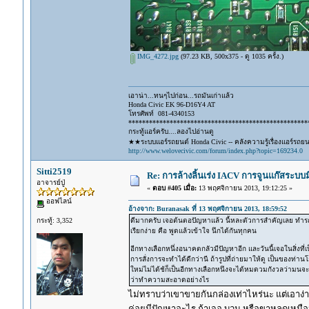
IMG_4272.jpg
(97.23 KB, 500x375 - ดู 1035 ครั้ง.)
เอาน่า...ทนๆไปก่อน...รถมันเก่าแล้ว
Honda Civic EK 96-D16Y4 AT
โทรศัพท์ 081-4340153
****************************************************
กระทู้แอร์ครับ....ลองไปอ่านดู
★★ระบบแอร์รถยนต์ Honda Civic -- คลังความรู้เรื่องแอร์รถย
http://www.welovecivic.com/forum/index.php?topic=169234.0
Sitti2519
Re: การล้างลิ้นเร่ง IACV การจูนแก๊สระบ
อาจารย์ปู่
«
ตอบ #405 เมื่อ:
13 พฤศจิกายน 2013, 19:12:25 »
ออฟไลน์
อ้างจาก: Buranasak ที่ 13 พฤศจิกายน 2013, 18:59:52
กระทู้: 3,352
ดีมากครับ เจอต้นตอปัญหาแล้ว นี้หละตัวการสำคัญเลย ทำรถไ
เรียกง่าย คือ พูดแล้วเข้าใจ นึกได้กันทุกคน
อีกทางเลือกหนึ่งอนาคตกลัวมีปัญหาอีก และวันนี้เจอในสิ่งที่
การสั่งการจะทำได้ดีกว่านี ถ้ารูปที่ถ่ายมาให้ดู เป็นของท่า
ใหม่ไม่ได้ช้ก็เป็นอีกทางเลือกหนึงจะได้หมดวมกังวลว่ามนจะเจ
ว่าทำความสะอาดอย่างไร
ไม่ทราบว่าเขาขายกันกล่องเท่าไหร่นะ แต่เอาง่ายก
ค่อยมีปัญหาอะไร ถ้าเจอ บวม หรือขาหลุดเหมือ