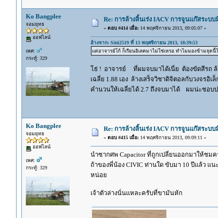
Ko Bangplee
Re: การล้างลิ้นเร่ง IACV การจูนแก๊สระบ
จอมยุทธ
«
ตอบ #414 เมื่อ:
14 พฤศจิกายน 2013, 09:05:07 »
ออฟไลน์
อ้างจาก: Sitti2519 ที่ 13 พฤศจิกายน 2013, 18:39:53
เพศ:
แต่อาจารย์โก้ ก็เรียนอิเลคมาไม่ใช่เหรอ ทำไมมองข้ามจุดนี้ไ
กระทู้: 329
โธ่ ! อาจารย์ ที่ผมจบมาได้เนี่ย ต้องขัดสีรถ ล
เฉลี่ย 1.88 เอง ล้างเสร็จวิชาดิจิตอลกับวงจรอิเ
คำนวนให้เฉลี่ยได้ 2.7 ถึงจบมาได้ ผมน่ะชอบป
Ko Bangplee
Re: การล้างลิ้นเร่ง IACV การจูนแก๊สระบ
จอมยุทธ
«
ตอบ #415 เมื่อ:
14 พฤศจิกายน 2013, 09:09:11 »
ออฟไลน์
นำซากศพ Capacitor ที่ถูกเปลี่ยนออกมาให้ชมค
เพศ:
ถ้าของพี่น้อง CIVIC ท่านใด ขับมา 10 ปีแล้ว แนะ
กระทู้: 329
หน่อย
เจ้าตัวล่างนั่นแหละครับที่ขามันหัก