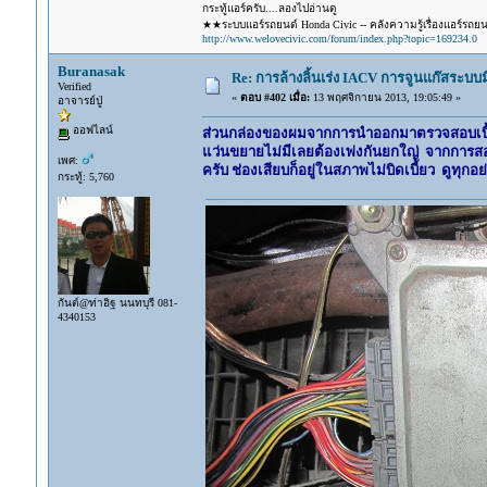
กระทู้แอร์ครับ....ลองไปอ่านดู
★★ระบบแอร์รถยนต์ Honda Civic -- คลังความรู้เรื่องแอร์รถย
http://www.welovecivic.com/forum/index.php?topic=169234.0
Buranasak
Re: การล้างลิ้นเร่ง IACV การจูนแก๊สระบ
Verified
«
ตอบ #402 เมื่อ:
13 พฤศจิกายน 2013, 19:05:49 »
อาจารย์ปู่
ออฟไลน์
ส่วนกล่องของผมจากการนำออกมาตรวจสอบเบื้อ
แว่นขยายไม่มีเลยต้องเพ่งกันยกใญ่ จากการส
เพศ:
ครับ ช่องเสียบก็อยู่ในสภาพไม่บิดเบี้ยว ดูทุก
กระทู้: 5,760
กันต์@ท่าอิฐ นนทบุรี 081-
4340153