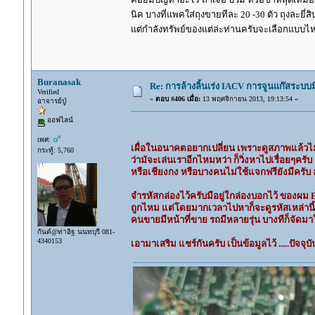
นิค บางที่แพคใส่ถุงขายทีละ 20 -30 ตัว ถุงละยี่
แต่กำลังทรัพย์ของแต่ล่ะท่านครับจะเลือกแบบ
Buranasak
Re: การล้างลิ้นเร่ง IACV การจูนแก๊สระบ
Verified
«
ตอบ #406 เมื่อ:
13 พฤศจิกายน 2013, 19:13:54 »
อาจารย์ปู่
ออฟไลน์
เพศ:
เผื่อในอนาคตอยากเปลี่ยน เพราะดูสภาพแล้วไม่
กระทู้: 5,760
ว่ามัจะเล่นเราอีกไหมหว่า ก็วิ่งหาไปเรื่อยๆครับ
หรือเชียงกง หรือบางคนไม่ใช้แจกฟรียังมีครับ ล
จำรหัสกล่องไว้ครับมีอยู่ใกล่องบอกไว้ ของผม E
ถูกไหม แต่โดยมากเวลาไปหาก็จะดูรหัสเหล่านี้คร
คนขายมีหน้าที่ขาย รถมีหลายรุ่น บางทีก็จัดมา
กันต์@ท่าอิฐ นนทบุรี 081-
4340153
เอามาเสริม แชร์กันครับ เป็นข้อมูลไว้ .....ปั