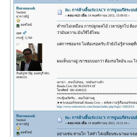
Buranasak
Re: การล้างลิ้นเร่ง IACV การจูนแก๊สระบ
Verified
«
ตอบ #425 เมื่อ:
14 พฤศจิกายน 2013, 13:09:03 »
อาจารย์ปู่
ออฟไลน์
ทำรถไม่เหมือน การปลูกผลไม้ เวลาปลูกไป ต้
ว่ามันหวาน มันใช้ได้ไหม
เพศ:
กระทู้: 5,760
แต่การซ่อมรถ ไม่ต้องรอครับ ถ้ายังไม่รู้สาเหตุท
ผมเห็นบางอู่ เขาชอบบอกว่า ต้องรอใหมัน run ไป
กันต์@ท่าอิฐ นนทบุรี 081-
4340153
เอาน่า...ทนๆไปก่อน...รถมันเก่าแล้ว
Honda Civic EK 96-D16Y4 AT
โทรศัพท์ 081-4340153
****************************************************
กระทู้แอร์ครับ....ลองไปอ่านดู
★★ระบบแอร์รถยนต์ Honda Civic -- คลังความรู้เรื่องแอร์รถย
http://www.welovecivic.com/forum/index.php?topic=169234.0
Buranasak
Re: การล้างลิ้นเร่ง IACV การจูนแก๊สระบ
Verified
«
ตอบ #426 เมื่อ:
14 พฤศจิกายน 2013, 13:11:14 »
อาจารย์ปู่
ออฟไลน์
อย่างเช่น ท่านโก ไล่ทำ ไล่เปลี่ยนซะนานมาเจอ