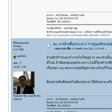
เอาน่า...ทนๆไปก่อน...รถมันเก่าแล้ว
Honda Civic EK 96-D16Y4 AT
โทรศัพท์ 081-4340153
****************************************************
กระทู้แอร์ครับ....ลองไปอ่านดู
★★ระบบแอร์รถยนต์ Honda Civic -- คลังความรู้เรื่องแอร์รถย
http://www.welovecivic.com/forum/index.php?topic=169234.0
Buranasak
Re: การล้างลิ้นเร่ง IACV การจูนแก๊สระบ
Verified
«
ตอบ #428 เมื่อ:
14 พฤศจิกายน 2013, 13:19:46 »
อาจารย์ปู่
ออฟไลน์
ส่วนตัวทำรถเอง ถ้างานไม่ใหญ่มาก และช่วงนั้น
มีไหม ถ้ามีผทลุยเองครับ เพราะไม่มีใครทำรถดี
เพศ:
กระทู้: 5,760
เกือบทุก case ผมจะเจอจุดปัญหาเอง แล้วแก้ไขเอ
ต้องหายทันทีเลยทไม่ต้องรอเวลาให้มันหาย ครั
กันต์@ท่าอิฐ นนทบุรี 081-
4340153
เอาน่า...ทนๆไปก่อน...รถมันเก่าแล้ว
Honda Civic EK 96-D16Y4 AT
โทรศัพท์ 081-4340153
****************************************************