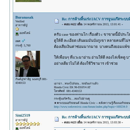
Buranasak
Re: การล้างลิ้นเร่ง IACV การจูนแก๊สระบ
Verified
«
ตอบ #422 เมื่อ:
14 พฤศจิกายน 2013, 13:01:41 »
อาจารย์ปู่
ออฟไลน์
ครับ case ของท่านโก เรื่องตัว c ขาขาดนี้มีประ
ดูให้ดี ละเอียด เส้นผมมันบังภูเขา หลายคนที่ไ
เพศ:
กระทู้: 5,760
ต้องเสียเงินค่าซ่อมมากมาย บางคนถึงยอมแพ้ข
ให้เพื่อนๆ ที่แวะมาอ่าน อ่านให้ดี ลองไล่เช็คดู
อย่างเดียวไม่ได้ ต้องใช้วิชามาร เข้าช่วย
กันต์@ท่าอิฐ นนทบุรี 081-
4340153
เอาน่า...ทนๆไปก่อน...รถมันเก่าแล้ว
Honda Civic EK 96-D16Y4 AT
โทรศัพท์ 081-4340153
****************************************************
กระทู้แอร์ครับ....ลองไปอ่านดู
★★ระบบแอร์รถยนต์ Honda Civic -- คลังความรู้เรื่องแอร์รถย
http://www.welovecivic.com/forum/index.php?topic=169234.0
Sitti2519
Re: การล้างลิ้นเร่ง IACV การจูนแก๊สระบ
อาจารย์ปู่
«
ตอบ #423 เมื่อ:
14 พฤศจิกายน 2013, 13:03:38 »
ออฟไลน์