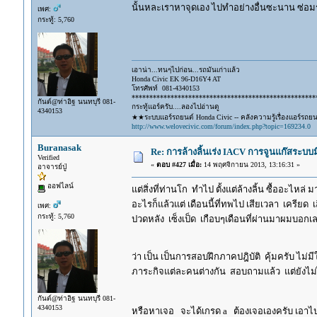
นั้นหละเราหาจุดเอง ไปทำอย่างอื่นซะนาน ซ่อมร
เพศ:
กระทู้: 5,760
เอาน่า...ทนๆไปก่อน...รถมันเก่าแล้ว
Honda Civic EK 96-D16Y4 AT
โทรศัพท์ 081-4340153
****************************************************
กันต์@ท่าอิฐ นนทบุรี 081-
กระทู้แอร์ครับ....ลองไปอ่านดู
4340153
★★ระบบแอร์รถยนต์ Honda Civic -- คลังความรู้เรื่องแอร์รถย
http://www.welovecivic.com/forum/index.php?topic=169234.0
Buranasak
Re: การล้างลิ้นเร่ง IACV การจูนแก๊สระบ
Verified
«
ตอบ #427 เมื่อ:
14 พฤศจิกายน 2013, 13:16:31 »
อาจารย์ปู่
ออฟไลน์
แต่สิ่งที่ท่านโก ทำไป ตั้งแต่ล้างลิ้น ซื้ออะไหล
อะไรก็แล้วแต่ เดือนนี้ที่ทพไป เสียเวลา เครียด เ
เพศ:
กระทู้: 5,760
ปวดหลัง เซ็งเป็ด เกือบๆเดือนที่ผ่านมาผมบอกเ
ว่า เป็น เป็นการสอบฝึกภาคปฎิบัติ คุ้มครับ ไม่
ภาระกิจแต่ละคนต่างกัน สอบถามแล้ว แต่ยังไม่
กันต์@ท่าอิฐ นนทบุรี 081-
4340153
หรือหาเจอ จะได้เกรด a ต้องเจอเองครับ เอาไ