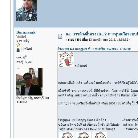
Buranasak
Re: การล้างลิ้นเร่ง IACV การจูนแก๊สระบ
Verified
«
ตอบ #401 เมื่อ:
13 พฤศจิกายน 2013, 18:59:52 »
อาจารย์ปู่
ออฟไลน์
อ้างจาก: Ko Bangplee ที่ 13 พฤศจิกายน 2013, 17:02:10
เพศ:
กระทู้: 5,760
อะไรกันนี่
กลับมาเป็นอีกแล้ว เครื่องสวิงเหมือนเดิม จะให้เรียนรู้ไปถ
เมื่อเช้านี้ ตรวจสอบรอยรั่วที่มีน้ำเข้ารถ โดยการใช้น้ำฉีด
แต่ที่สำคัญ หลังจากไปอาบน้ำ อาบท่า กินข้าว กินปลาเสร็จ ม
กันต์@ท่าอิฐ นนทบุรี 081-
4340153
ปรากฏว่า รอบเครื่องวิ่งขึ้นสวิงที่ เกือบ 2000 รอบ สวิงถี่ๆ วื๊อ 
ปิดกุญแจ เหยียบๆๆๆ คันเร่ง เผื่อค้าง แล้วสตาร์ทใหม่ 
ขยับสายไฟ ขยับฟิวส์ เช็ดรอยน้ำซึมเป่าให้แห้ง แล้วสตาร์ทใ
ไม่รู้จะทำอะไรแล้ว ลอง Reset ECM ใหม่ดูสิ แล้วสตาร์ทใหม่ 