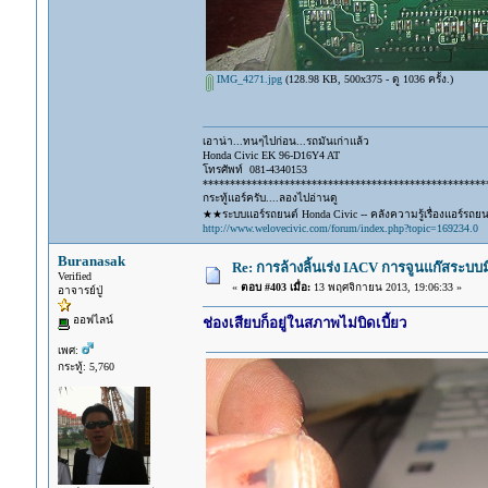
IMG_4271.jpg
(128.98 KB, 500x375 - ดู 1036 ครั้ง.)
เอาน่า...ทนๆไปก่อน...รถมันเก่าแล้ว
Honda Civic EK 96-D16Y4 AT
โทรศัพท์ 081-4340153
****************************************************
กระทู้แอร์ครับ....ลองไปอ่านดู
★★ระบบแอร์รถยนต์ Honda Civic -- คลังความรู้เรื่องแอร์รถย
http://www.welovecivic.com/forum/index.php?topic=169234.0
Buranasak
Re: การล้างลิ้นเร่ง IACV การจูนแก๊สระบ
Verified
«
ตอบ #403 เมื่อ:
13 พฤศจิกายน 2013, 19:06:33 »
อาจารย์ปู่
ออฟไลน์
ช่องเสียบก็อยู่ในสภาพไม่บิดเบี้ยว
เพศ:
กระทู้: 5,760