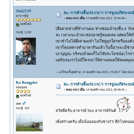
Sitti2519
Re: การล้างลิ้นเร่ง IACV การจูนแก๊สระบ
อาจารย์ปู่
«
ตอบ #412 เมื่อ:
13 พฤศจิกายน 2013, 19:44:48 »
ออฟไลน์
เสียดายช่างที่ทำงานผม ช่างซ่อมบำรุงชั้น 4 กั
กระทู้: 3,352
ล่ะ เวลาแนะนำน่ะชอบอวดรู้หมดเลย แต่พอให้ทำจริ
เขาทำไม่ได้ดีเท่าผมทำ ไม่ใช่ดูถูกใครหรือยอตัว
เขาก็หมดทางทำมาหากินแล้ว ในนี้อาจจะมีช่าง
เอาบุญน่ะ จริงๆแล้วผมก็ไม่ได้ประโยชน์อะไรจา
แต่รับรองว่าไม่มีใครเขาให้ท่านหมดใส้หมดพุง
«
แก้ไขครั้งสุดท้าย: 13 พฤศจิกายน 2013, 19:48:27 โดย Sitti
Ko Bangplee
Re: การล้างลิ้นเร่ง IACV การจูนแก๊สระบ
จอมยุทธ
«
ตอบ #413 เมื่อ:
14 พฤศจิกายน 2013, 08:48:45 »
ออฟไลน์
เพศ:
กระทู้: 329
สวัสดีครับ อาจารย์ Sitti อาจารย์กันต์
เพิ่งสร่างครับ เมื่อนั่งฉลองกับช่างTV ดึกไปหน่อ