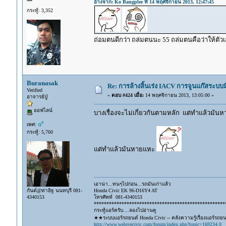
อ้างจาก: Ko Bangplee ที่ 14 พฤศจิกายน 2013, 12:47:45
กระทู้: 3,352
ถ่อมตนดีกว่า ถล่มตนนะ 55 ถล่มตนคือว่าให้ตัวเ
Buranasak
Re: การล้างลิ้นเร่ง IACV การจูนแก๊สระบ
Verified
«
ตอบ #424 เมื่อ:
14 พฤศจิกายน 2013, 13:05:00 »
อาจารย์ปู่
ออฟไลน์
บางเรื่องจะไม่เกี่ยวกันตามหลัก แต่ทำแล้วมันห
เพศ:
กระทู้: 5,760
แต่ทำแล้วมันหายแหะ
เอาน่า...ทนๆไปก่อน...รถมันเก่าแล้ว
กันต์@ท่าอิฐ นนทบุรี 081-
Honda Civic EK 96-D16Y4 AT
4340153
โทรศัพท์ 081-4340153
****************************************************
กระทู้แอร์ครับ....ลองไปอ่านดู
★★ระบบแอร์รถยนต์ Honda Civic -- คลังความรู้เรื่องแอร์รถย
http://www.welovecivic.com/forum/index.php?topic=169234.0