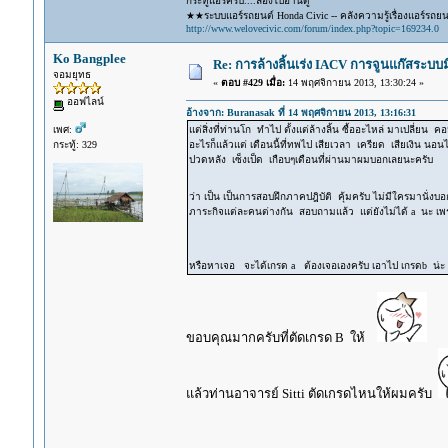
กระทู้แอร์ครับ....ลองไปอ่านดู
★★ระบบแอร์รถยนต์ Honda Civic -- คลังความรู้เรื่องแอร์รถย
http://www.welovecivic.com/forum/index.php?topic=169234.0
Ko Bangplee
Re: การล้างลิ้นเร่ง IACV การจูนแก๊สระบ
จอมยุทธ
«
ตอบ #429 เมื่อ:
14 พฤศจิกายน 2013, 13:30:24 »
ออฟไลน์
อ้างจาก: Buranasak ที่ 14 พฤศจิกายน 2013, 13:16:31
เพศ:
แต่สิ่งที่ท่านโก ทำไป ตั้งแต่ล้างลิ้น ซื้ออะไหล่ มาเปลี่ยน 
กระทู้: 329
อะไรก็แล้วแต่ เดือนนี้ที่ทพไป เสียเวลา เครียด เสียเงิน นอนไ
ปวดหลัง เซ็งเป็ด เกือบๆเดือนที่ผ่านมาผมบอกเลยนะครับ
ว่า เป็น เป็นการสอบฝึกภาคปฎิบัติ คุ้มครับ ไม่มีใครมานั่งบ
ภาระกิจแต่ละคนต่างกัน สอบถามแล้ว แต่ยังไม่ได้ a นะ เพ
หรือหาเจอ จะได้เกรด a ต้องเจอเองครับ เอาไป เกรดb น่ะ
ขอบคุณมากครับที่ตัดเกรด B ให้
แล้วท่านอาจารย์ Sitti ตัดเกรดไหนให้ผมครับ