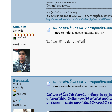
Honda Civic EK 96-D16Y4 AT
โทรศัพท์ 081-4340153
****************************************************
กระทู้แอร์ครับ....ลองไปอ่านดู
★★ระบบแอร์รถยนต์ Honda Civic -- คลังความรู้เรื่องแอร์รถย
http://www.welovecivic.com/forum/index.php?topic=169234.0
Sitti2519
Re: การล้างลิ้นเร่ง IACV การจูนแก๊สระบ
อาจารย์ปู่
«
ตอบ #407 เมื่อ:
13 พฤศจิกายน 2013, 19:14:57 »
ออฟไลน์
ไม่มีแตกมีร้าว ยังแจ่มครับพี่
กระทู้: 3,352
Buranasak
Re: การล้างลิ้นเร่ง IACV การจูนแก๊สระบ
Verified
«
ตอบ #408 เมื่อ:
13 พฤศจิกายน 2013, 19:18:55 »
อาจารย์ปู่
ออฟไลน์
นับวันกระทู้นี้จะมีประโยชน์มากขึ้นทุกวัน ทุกวัน
จะไม่รอให้มันเสียทีเดยวจนใช้รถไม่ได้ อันนั้น
เพศ:
ผมจัดเลย......ฉะนั้น อย่างนี้ต้องให้รางวัลให้ จ
กระทู้: 5,760