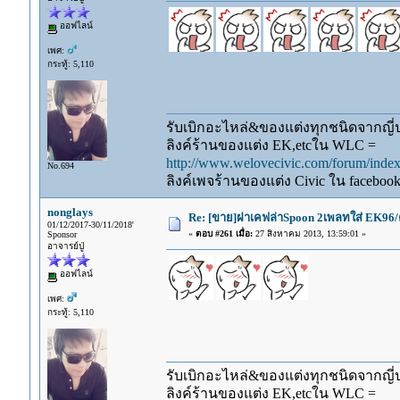
ออฟไลน์
เพศ:
กระทู้: 5,110
รับเบิกอะไหล่&ของแต่งทุกชนิดจากญี่ปุ
ลิงค์ร้านของแต่ง EK,etcใน WLC =
http://www.welovecivic.com/forum/ind
No.694
ลิงค์เพจร้านของแต่ง Civic ใน faceboo
nonglays
Re: [ขาย]ฝาเคฟล่าSpoon 2เพลทใส่ EK96/
01/12/2017-30/11/2018'
«
ตอบ #261 เมื่อ:
27 สิงหาคม 2013, 13:59:01 »
Sponsor
อาจารย์ปู่
ออฟไลน์
เพศ:
กระทู้: 5,110
รับเบิกอะไหล่&ของแต่งทุกชนิดจากญี่ปุ
ลิงค์ร้านของแต่ง EK,etcใน WLC =