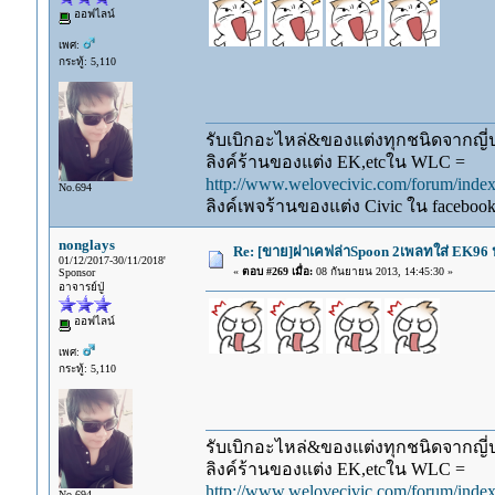
ออฟไลน์
เพศ:
กระทู้: 5,110
รับเบิกอะไหล่&ของแต่งทุกชนิดจากญี่ปุ
ลิงค์ร้านของแต่ง EK,etcใน WLC =
http://www.welovecivic.com/forum/ind
No.694
ลิงค์เพจร้านของแต่ง Civic ใน faceboo
nonglays
Re: [ขาย]ฝาเคฟล่าSpoon 2เพลทใส่ EK96 ป
01/12/2017-30/11/2018'
«
ตอบ #269 เมื่อ:
08 กันยายน 2013, 14:45:30 »
Sponsor
อาจารย์ปู่
ออฟไลน์
เพศ:
กระทู้: 5,110
รับเบิกอะไหล่&ของแต่งทุกชนิดจากญี่ปุ
ลิงค์ร้านของแต่ง EK,etcใน WLC =
http://www.welovecivic.com/forum/ind
No.694