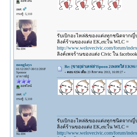
ออฟไลน์
เพศ:
กระทู้: 5,110
รับเบิกอะไหล่&ของแต่งทุกชนิดจากญี่ปุ
ลิงค์ร้านของแต่ง EK,etcใน WLC =
http://www.welovecivic.com/forum/ind
No.694
ลิงค์เพจร้านของแต่ง Civic ใน faceboo
nonglays
Re: [ขาย]ฝาเคฟล่าSpoon 2เพลทใส่ EK96/
01/12/2017-30/11/2018'
«
ตอบ #256 เมื่อ:
23 สิงหาคม 2013, 16:09:27 »
Sponsor
อาจารย์ปู่
ออฟไลน์
เพศ:
กระทู้: 5,110
รับเบิกอะไหล่&ของแต่งทุกชนิดจากญี่ปุ
ลิงค์ร้านของแต่ง EK,etcใน WLC =
http://www.welovecivic.com/forum/ind
No.694