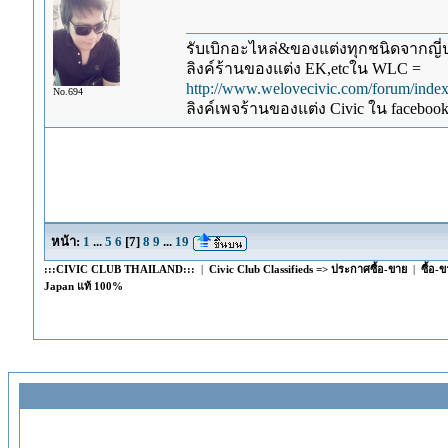
รับเบิกอะไหล่&ของแต่งทุกชนิดจากญี่ปุ
ลิงค์ร้านของแต่ง EK,etcใน WLC =
http://www.welovecivic.com/forum/ind
No.694
ลิงค์เพจร้านของแต่ง Civic ใน faceboo
หน้า:
1
...
5
6
[
7
]
8
9
...
19
:::CIVIC CLUB THAILAND:::
|
Civic Club Classifieds => ประกาศซื้อ-ขาย
|
ซื้อ-
Japan แท้ 100%