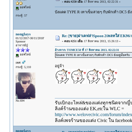
«
ตอบ #250 เมื่อ:
17 สิงหาคม 2013, 02:22:31 »
ออฟไลน์
บังแดด TYPE R เทาเข็มสวยๆ กับพักเท้า DC5 ยังอย
กระทู้: 57
nonglays
Re: [ขาย]ฝาเคฟล่าSpoon 2เพลทใส่ EK96/
01/12/2017-30/11/2018'
«
ตอบ #251 เมื่อ:
17 สิงหาคม 2013, 15:26:13 »
Sponsor
อาจารย์ปู่
อ้างจาก: TOMCE50 ที่ 17 สิงหาคม 2013, 02:22:31
ออฟไลน์
บังแดด TYPE R เทาเข็มสวยๆ กับพักเท้า DC5 ยังอยู่มั้ยครับ
เพศ:
อยู่จ้า
กระทู้: 5,110
No.694
รับเบิกอะไหล่&ของแต่งทุกชนิดจากญี่ปุ
ลิงค์ร้านของแต่ง EK,etcใน WLC =
http://www.welovecivic.com/forum/ind
ลิงค์เพจร้านของแต่ง Civic ใน faceboo
nonglays