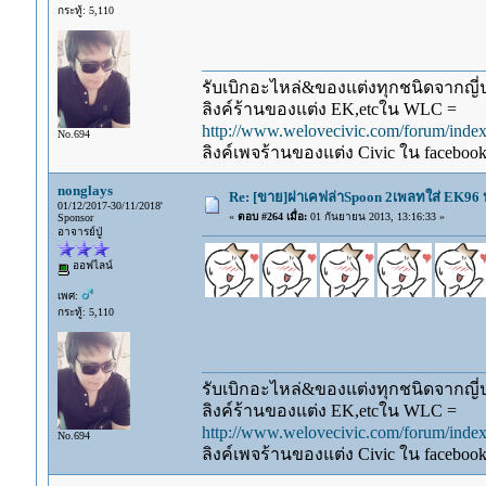
กระทู้: 5,110
รับเบิกอะไหล่&ของแต่งทุกชนิดจากญี่ปุ
ลิงค์ร้านของแต่ง EK,etcใน WLC =
http://www.welovecivic.com/forum/ind
No.694
ลิงค์เพจร้านของแต่ง Civic ใน faceboo
nonglays
Re: [ขาย]ฝาเคฟล่าSpoon 2เพลทใส่ EK96 
01/12/2017-30/11/2018'
«
ตอบ #264 เมื่อ:
01 กันยายน 2013, 13:16:33 »
Sponsor
อาจารย์ปู่
ออฟไลน์
เพศ:
กระทู้: 5,110
รับเบิกอะไหล่&ของแต่งทุกชนิดจากญี่ปุ
ลิงค์ร้านของแต่ง EK,etcใน WLC =
http://www.welovecivic.com/forum/ind
No.694
ลิงค์เพจร้านของแต่ง Civic ใน faceboo