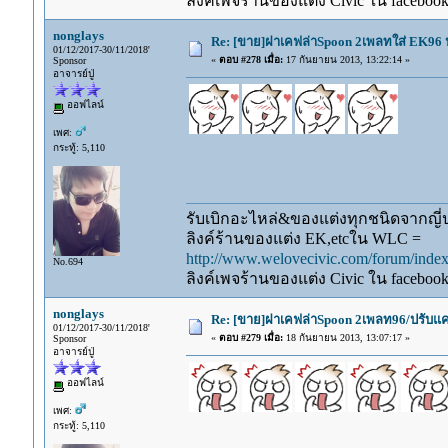
ลิงค์เพจร้านของแต่ง Civic ใน faceboo
nonglays
Re: [ขาย]ฝาเคฟล่าSpoon 2เพลทใส่ EK96 ป
01/12/2017-30/11/2018'
«
ตอบ #278 เมื่อ:
17 กันยายน 2013, 13:22:14 »
Sponsor
อาจารย์ปู่
ออฟไลน์
เพศ:
กระทู้: 5,110
รับเบิกอะไหล่&ของแต่งทุกชนิดจากญี่ปุ
ลิงค์ร้านของแต่ง EK,etcใน WLC =
http://www.welovecivic.com/forum/ind
No.694
ลิงค์เพจร้านของแต่ง Civic ใน faceboo
nonglays
Re: [ขาย]ฝาเคฟล่าSpoon 2เพลท96/ปรับแคม
01/12/2017-30/11/2018'
«
ตอบ #279 เมื่อ:
18 กันยายน 2013, 13:07:17 »
Sponsor
อาจารย์ปู่
ออฟไลน์
เพศ:
กระทู้: 5,110