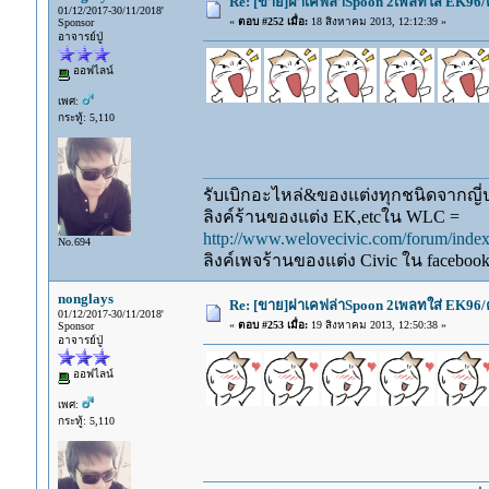
Re: [ขาย]ฝาเคฟล่าSpoon 2เพลทใส่ EK96/
01/12/2017-30/11/2018'
«
ตอบ #252 เมื่อ:
18 สิงหาคม 2013, 12:12:39 »
Sponsor
อาจารย์ปู่
ออฟไลน์
เพศ:
กระทู้: 5,110
รับเบิกอะไหล่&ของแต่งทุกชนิดจากญี่ปุ
ลิงค์ร้านของแต่ง EK,etcใน WLC =
http://www.welovecivic.com/forum/ind
No.694
ลิงค์เพจร้านของแต่ง Civic ใน faceboo
nonglays
Re: [ขาย]ฝาเคฟล่าSpoon 2เพลทใส่ EK96/
01/12/2017-30/11/2018'
«
ตอบ #253 เมื่อ:
19 สิงหาคม 2013, 12:50:38 »
Sponsor
อาจารย์ปู่
ออฟไลน์
เพศ:
กระทู้: 5,110