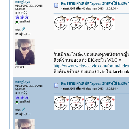
nonglays
Re: [ขาย]ฝาเคฟล่าSpoon 2เพลทใส่ EK96 
01/12/2017-30/11/2018'
«
ตอบ #265 เมื่อ:
02 กันยายน 2013, 19:26:06 »
Sponsor
อาจารย์ปู่
ออฟไลน์
เพศ:
กระทู้: 5,110
รับเบิกอะไหล่&ของแต่งทุกชนิดจากญี่ปุ
ลิงค์ร้านของแต่ง EK,etcใน WLC =
http://www.welovecivic.com/forum/ind
No.694
ลิงค์เพจร้านของแต่ง Civic ใน faceboo
nonglays
Re: [ขาย]ฝาเคฟล่าSpoon 2เพลทใส่ EK96 
01/12/2017-30/11/2018'
«
ตอบ #266 เมื่อ:
03 กันยายน 2013, 13:26:14 »
Sponsor
อาจารย์ปู่
ออฟไลน์
เพศ:
กระทู้: 5,110