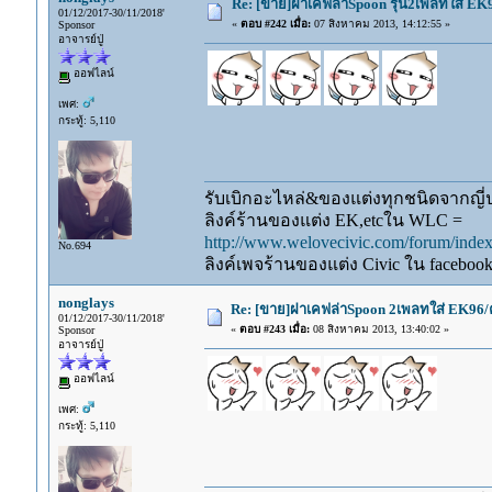
Re: [ขาย]ฝาเคฟล่าSpoon รุ่น2เพลทใส่ E
01/12/2017-30/11/2018'
«
ตอบ #242 เมื่อ:
07 สิงหาคม 2013, 14:12:55 »
Sponsor
อาจารย์ปู่
ออฟไลน์
เพศ:
กระทู้: 5,110
รับเบิกอะไหล่&ของแต่งทุกชนิดจากญี่ปุ
ลิงค์ร้านของแต่ง EK,etcใน WLC =
http://www.welovecivic.com/forum/ind
No.694
ลิงค์เพจร้านของแต่ง Civic ใน faceboo
nonglays
Re: [ขาย]ฝาเคฟล่าSpoon 2เพลทใส่ EK96/
01/12/2017-30/11/2018'
«
ตอบ #243 เมื่อ:
08 สิงหาคม 2013, 13:40:02 »
Sponsor
อาจารย์ปู่
ออฟไลน์
เพศ:
กระทู้: 5,110