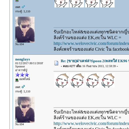
เพศ:
กระทู้: 5,110
รับเบิกอะไหล่&ของแต่งทุกชนิดจากญี่ปุ
ลิงค์ร้านของแต่ง EK,etcใน WLC =
http://www.welovecivic.com/forum/ind
No.694
ลิงค์เพจร้านของแต่ง Civic ใน faceboo
nonglays
Re: [ขาย]ฝาเคฟล่าSpoon 2เพลทใส่ EK96 ป
01/12/2017-30/11/2018'
«
ตอบ #277 เมื่อ:
16 กันยายน 2013, 12:59:39 »
Sponsor
อาจารย์ปู่
ออฟไลน์
เพศ:
กระทู้: 5,110
รับเบิกอะไหล่&ของแต่งทุกชนิดจากญี่ปุ
ลิงค์ร้านของแต่ง EK,etcใน WLC =
http://www.welovecivic.com/forum/ind
No.694