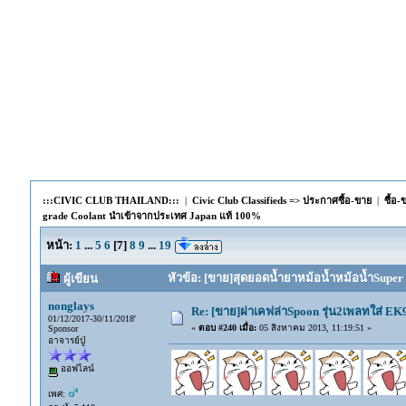
:::CIVIC CLUB THAILAND:::
|
Civic Club Classifieds => ประกาศซื้อ-ขาย
|
ซื้อ
grade Coolant นำเข้าจากประเทศ Japan แท้ 100%
หน้า:
1
...
5
6
[
7
]
8
9
...
19
หัวข้อ: [ขาย]สุดยอดน้ำยาหม้อน้ำหม้อน้ำSuper
ผู้เขียน
nonglays
Re: [ขาย]ฝาเคฟล่าSpoon รุ่น2เพลทใส่ E
01/12/2017-30/11/2018'
«
ตอบ #240 เมื่อ:
05 สิงหาคม 2013, 11:19:51 »
Sponsor
อาจารย์ปู่
ออฟไลน์
เพศ: