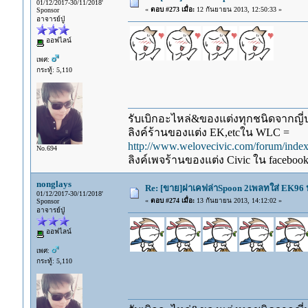
01/12/2017-30/11/2018'
«
ตอบ #273 เมื่อ:
12 กันยายน 2013, 12:50:33 »
Sponsor
อาจารย์ปู่
ออฟไลน์
เพศ:
กระทู้: 5,110
รับเบิกอะไหล่&ของแต่งทุกชนิดจากญี่ปุ
ลิงค์ร้านของแต่ง EK,etcใน WLC =
http://www.welovecivic.com/forum/ind
No.694
ลิงค์เพจร้านของแต่ง Civic ใน faceboo
nonglays
Re: [ขาย]ฝาเคฟล่าSpoon 2เพลทใส่ EK96 ป
01/12/2017-30/11/2018'
«
ตอบ #274 เมื่อ:
13 กันยายน 2013, 14:12:02 »
Sponsor
อาจารย์ปู่
ออฟไลน์
เพศ:
กระทู้: 5,110